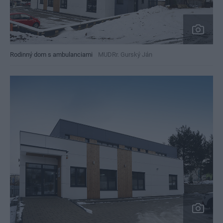
Rodinný dom s ambulanciami
MUDRr. Gurský Ján