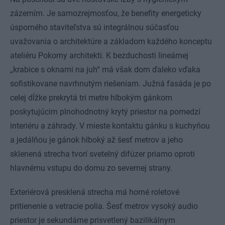
zázemím. Je samozrejmosťou, že benefity energeticky
úsporného staviteľstva sú integrálnou súčasťou
uvažovania o architektúre a základom každého konceptu
ateliéru Pokorny architekti. K bezduchosti lineárnej
„krabice s oknami na juh“ má však dom ďaleko vďaka
sofistikovane navrhnutým riešeniam. Južná fasáda je po
celej dĺžke prekrytá tri metre hlbokým gánkom
poskytujúcim plnohodnotný krytý priestor na pomedzí
interiéru a záhrady. V mieste kontaktu gánku s kuchyňou
a jedálňou je gánok hlboký až šesť metrov a jeho
sklenená strecha tvorí svetelný difúzer priamo oproti
hlavnému vstupu do domu zo severnej strany.
Exteriérová presklená strecha má horné roletové
pritienenie a vetracie polia. Šesť metrov vysoký audio
priestor je sekundárne prisvetlený bazilikálnym