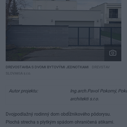
DREVOSTAVBA S DVOMI BYTOVÝMI JEDNOTKAMI
DREVSTAV
SLOVAKIA s.r.o.
Autor projektu:
Ing.arch.Pavol Pokorný, Pok
architekti s.r.o.
Dvojpodlažný rodinný dom obdĺžnikového pôdorysu.
Plochá strecha s plytkým spádom ohraničená atikami.