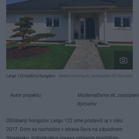
Largo 122 tradičný bungalov
ModerneDomy.sk, zastúpenie RD Rýmařov
Autor projektu:
ModerneDomy.sk, zastúpeni
Rýmařov
Obľúbený bungalov Largo 122 sme postavili aj v roku
2017. Dom sa nachádza v okrese Ilava na západnom
Slovensku. Individuálna úprava priniesla majiteľom