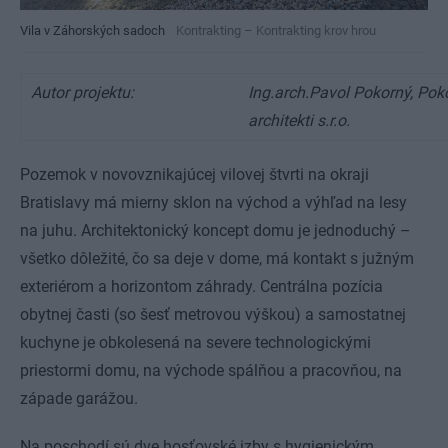
Vila v Záhorských sadoch
Kontrakting – Kontrakting krov hrou
Autor projektu:
Ing.arch.Pavol Pokorný, Pok
architekti s.r.o.
Pozemok v novovznikajúcej vilovej štvrti na okraji
Bratislavy má mierny sklon na východ a výhľad na lesy
na juhu. Architektonický koncept domu je jednoduchý –
všetko dôležité, čo sa deje v dome, má kontakt s južným
exteriérom a horizontom záhrady. Centrálna pozícia
obytnej časti (so šesť metrovou výškou) a samostatnej
kuchyne je obkolesená na severe technologickými
priestormi domu, na východe spálňou a pracovňou, na
západe garážou.
Na poschodí sú dve hosťovské izby s hygienickým