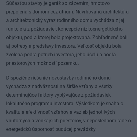
Súčasťou stavby je garáž so zázemím, hmotovo
prepojená s domom cez átrium. Navrhovaná architektúra
a architektonický výraz rodinného domu vychádza z jej
funkcie a z požiadaviek koncepcie nízkoenergetického
objektu, podľa ktorej bola projektovaná. Zohľadnené boli
aj potreby a predstavy investora. Veľkosť objektu bola
zvolená podľa potrieb investora, jeho účelu a podľa
priestorových možností pozemku.
Dispozičné riešenie novostavby rodinného domu
vychádza z nadväznosti na širšie vzťahy a všetky
determinujúce faktory vyplývajúce z požiadaviek
lokalitného programu investora. Výsledkom je snaha o
kvalitu a efektívnosť vzťahov a väzieb jednotlivých
vnútorných a vonkajších priestorov, v neposlednom rade o
energetickú úspornosť budúcej prevádzky.