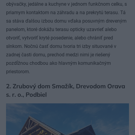
obývačky, jedálne a kuchyne v jednom funkčnom celku, s
priamym kontaktom na záhradu a na prekrytú terasu. Tá
sa stáva ďalšou izbou domu vďaka posuvným dreveným
panelom, ktoré dokážu terasu opticky uzavrieť alebo
otvoriť, vytvoriť kryté posedenie, alebo chrániť pred
slnkom. Nočnú časť domu tvoria tri izby situované v
zadnej časti domu, prechod medzi nimi je riešený
pozdĺžnou chodbou ako hlavným komunikačným
priestorom.
2. Zrubový dom Smažík, Drevodom Orava
s. r. o., Podbiel