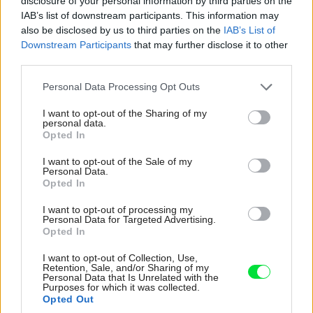
disclosure of your personal information by third parties on the
IAB’s list of downstream participants. This information may
also be disclosed by us to third parties on the
IAB’s List of
Downstream Participants
that may further disclose it to other
third parties.
Please note that this website/app uses one or more Google
Personal Data Processing Opt Outs
services and may gather and store information including but
not limited to your visit or usage behaviour. You may click to
I want to opt-out of the Sharing of my
Rodinný dom Sekerešovcov
HolzHaus s.r.o.
personal data.
grant or deny consent to Google and its third-party tags to
Opted In
use your data for below specified purposes in below Google
consent section.
I want to opt-out of the Sale of my
Autor projektu:
Ing. Roman Vaľo
Personal Data.
Opted In
Ide o jednoduchú stavbu, ktorá má jedno nadzemné
I want to opt-out of processing my
Personal Data for Targeted Advertising.
podlažie. V súčasnosti sa na pozemku nenachádza
Opted In
žiadna stavba.
I want to opt-out of Collection, Use,
Retention, Sale, and/or Sharing of my
Stavba je situovaná v mestskej časti Detvy Piešť II.
Personal Data that Is Unrelated with the
Purposes for which it was collected.
Opted Out
Pozemok je mierne svahovitý. Jeho pozdĺžna os je