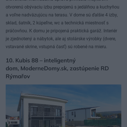
otvorenú obývaciu izbu prepojenú s jedálňou a kuchyňou
a voľne nadväzujúcu na terasu. V dome sú ďalšie 4 izby,
sklad, šatník, 2 kúpeľne, wc a technická miestnosť s
práčovňou. K domu je pripojená praktická garáž. Interiér
je zjednotený a nábytok, ale aj stolárske výrobky (dvere,
vstavané skrine, vstupná časť) sú robené na mieru.
10. Kubis 88 – inteligentný
dom, ModerneDomy.sk, zastúpenie RD
Rýmařov