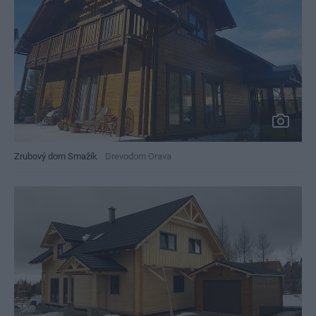
Zrubový dom Smažík
Drevodom Orava