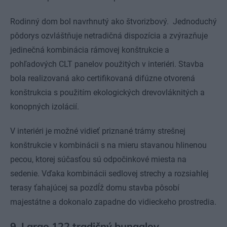
Rodinný dom bol navrhnutý ako štvorizbový. Jednoduchý
pôdorys ozvláštňuje netradičná dispozícia a zvýrazňuje
jedinečná kombinácia rámovej konštrukcie a
pohľadových CLT panelov použitých v interiéri. Stavba
bola realizovaná ako certifikovaná difúzne otvorená
konštrukcia s použitím ekologických drevovláknitých a
konopných izolácií.
V interiéri je možné vidieť priznané trámy strešnej
konštrukcie v kombinácii s na mieru stavanou hlinenou
pecou, ktorej súčasťou sú odpočinkové miesta na
sedenie. Vďaka kombinácii sedlovej strechy a rozsiahlej
terasy ťahajúcej sa pozdĺž domu stavba pôsobí
majestátne a dokonalo zapadne do vidieckeho prostredia.
9. Largo 122 tradičný bungalov,