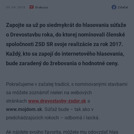
09. 04. 2018
Diskusia
Zdieľať
Zapojte sa už po siedmykrát do hlasovania súťaže
o Drevostavbu roka, do ktorej nominovali členské
spoločnosti ZSD SR svoje realizácie za rok 2017.
Každý, kto sa zapojí do internetového hlasovania,
bude zaradený do žrebovania o hodnotné ceny.
Pokračujeme v začatej tradícii, s nominovanými stavbami
sa môžete zoznámiť nielen na webových
stránkach
www.drevostavby-zsdsr.sk
a
www.mojdom.sk
. Súťaž bude – tak ako v
predchádzajúcich rokoch – odborná i laická.
Ak nájdete svojho favorita, môžete mu odovzdať hlas