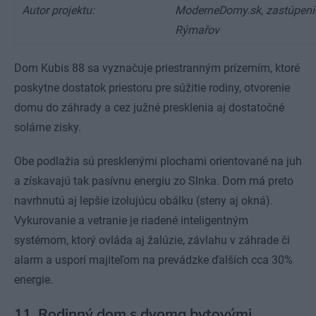
Autor projektu:
ModerneDomy.sk, zastúpeni
Rýmařov
Dom Kubis 88 sa vyznačuje priestranným prízemím, ktoré
poskytne dostatok priestoru pre súžitie rodiny, otvorenie
domu do záhrady a cez južné presklenia aj dostatočné
solárne zisky.
Obe podlažia sú presklenými plochami orientované na juh
a získavajú tak pasívnu energiu zo Slnka. Dom má preto
navrhnutú aj lepšie izolujúcu obálku (steny aj okná).
Vykurovanie a vetranie je riadené inteligentným
systémom, ktorý ovláda aj žalúzie, závlahu v záhrade či
alarm a usporí majiteľom na prevádzke ďalších cca 30%
energie.
11. Rodinný dom s dvoma bytovými