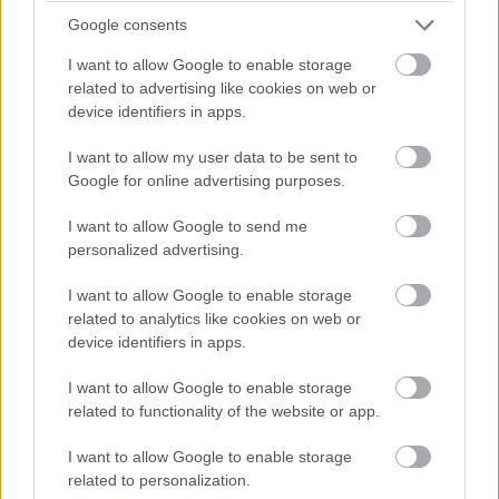
orientovaná v smere SV – JZ. Architektonické riešenie
Google consents
vychádza z okolitej zástavby, výtvarne a plastické
I want to allow Google to enable storage
členenie objektu rešpektuje pri zohľadnení požiadaviek
related to advertising like cookies on web or
device identifiers in apps.
investora aj charakter zástavby okolia ako aj minimálny
faktor tvaru budovy stavby a taktiež rešpektuje odstupy
I want to allow my user data to be sent to
od hraníc pozemku stanovené v regulatívoch daného
Google for online advertising purposes.
územia. Dom je navrhnutý v nízkoenergetickom
I want to allow Google to send me
stavebnom systéme spol. HolzHaus s.r.o. Celostenné
personalized advertising.
montované zateplené stenové panely, založené na
I want to allow Google to enable storage
monolitických základových pásoch s valbovou strechou s
related to analytics like cookies on web or
nosnou konštrukciou z drevených lepených KVH a BSH
device identifiers in apps.
hranolov.
I want to allow Google to enable storage
Hlavný vstup do objektu sa nachádza na 1NP zo SZ
related to functionality of the website or app.
strany objektu. Za zádverím sa na ľavej strane po vstupe
I want to allow Google to enable storage
nachádza technická miestnosť. Po prechode chodbou sa
related to personalization.
dostaneme do nočnej časti domu. Na ľavej strane sa