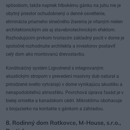
spôsobom, takže napriek hlbokému gánku na juhu nie je
obytný priestor ochudobnený o denné osvetlenie,
eliminácia priameho slnečného žiarenia je vítaným nielen
architektonickým ale aj stavebnotechnickým efektom.
Rozhodujúcim prvkom tvoriacim základný pocit v dome je
spoločné rozhodnutie architekta a investorov postaviť
celý dom ako montovanú drevostavbu.
Konštrukčný systém Lignotrend s integrovaným
akustickým stropom v prevedení masívny dub natural a
prirodzené svetlo vytvárajú v dome vynikajúcu akustiku a
nenapodobiteľnú atmosféru. Povrchová úprava fasád je v
bielej omietke a kanadskom cédri. Mikroklímu obohacuje
s biojazierko na kontakte s gánkom a záhradou.
8. Rodinný dom Ratkovce, M-House, s.r.o.,