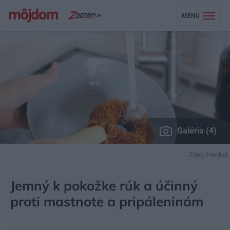
MENU
Galéria (4)
Zdroj: Henkel
MÔJDOM
BÝVANIE
KUCHYŇA, JEDÁLEŇ
Jemný k pokožke rúk a účinný
proti mastnote a pripáleninám