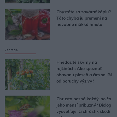
Chystáte sa zavárať kápiu?
Táto chyba ju premení na
nevábne mäkkú hmotu
Záhrada
Hnedožlté škvrny na
rajčinách: Ako spoznať
obávanú pleseň a čím sa líši
od poruchy výživy?
Chrústa pozná každý, no čo
jeho menší príbuzný? Biológ
vysvetľuje, či chrústik škodí