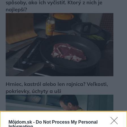
spôsoby, ako ich vyčistiť. Ktorý z nich je
najlepší?
Hrniec, kastról alebo len rajnica? Veľkosti,
pokrievky, úchyty a uši
Môjdom.sk -
Do Not Process My Personal
Information