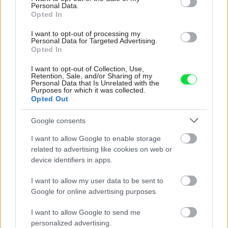
Personal Data.
efektívne? Poradíme vám, ako sa o ňu starať,
Opted In
ako ukladať riad a aké prostriedky používať
I want to opt-out of processing my
Personal Data for Targeted Advertising.
Opted In
I want to opt-out of Collection, Use,
Retention, Sale, and/or Sharing of my
Personal Data that Is Unrelated with the
Purposes for which it was collected.
Opted Out
Najčítanejšie
Za týždeň
Za mesiac
Google consents
I want to allow Google to enable storage
Deti odrástli, rodičia majú bývanie presne podľa
related to advertising like cookies on web or
seba. V novom dome je všetko pre ich život i
device identifiers in apps.
návštevy vnúčat
I want to allow my user data to be sent to
Žije pri lese, chová sliepky a uspáva ju rieka.
Google for online advertising purposes.
Miestni remeselníci vytvorili bývanie, ktoré vyzerá
ako malý raj
I want to allow Google to send me
personalized advertising.
K bytu ladili aj škáry v obklade. Majitelia zbúrali