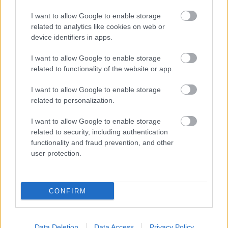
stereotyp, bývanie vyzerá ako z filmov svojského
I want to allow Google to enable storage
režiséra
related to analytics like cookies on web or
device identifiers in apps.
Pridajte túto surovinu do prania, obliečky budú
hladšie a pevnejšie. Starý trik z hotelov poznali už
I want to allow Google to enable storage
naše babičky
related to functionality of the website or app.
Kedysi boli veľkým trendom, dnes sa im radšej
vyhnite. Týchto 7 vecí robí vašu obývačku
I want to allow Google to enable storage
zastaralou
related to personalization.
I want to allow Google to enable storage
Inšpirácie
related to security, including authentication
functionality and fraud prevention, and other
user protection.
jedáleň
,
kov
,
červená
CONFIRM
Data Deletion
Data Access
Privacy Policy