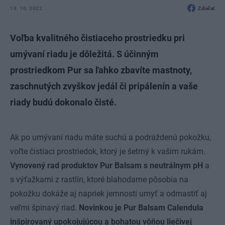
18. 10. 2022
Zdieľať
Voľba kvalitného čistiaceho prostriedku pri
umývaní riadu je dôležitá. S účinným
prostriedkom Pur sa ľahko zbavíte mastnoty,
zaschnutých zvyškov jedál či pripálenín a vaše
riady budú dokonalo čisté.
Ak po umývaní riadu máte suchú a podráždenú pokožku,
voľte čistiaci prostriedok, ktorý je šetrný k vašim rukám.
Vynovený rad produktov
Pur Balsam
s neutrálnym pH
a
s výťažkami z rastlín, ktoré blahodarne pôsobia na
pokožku dokáže aj napriek jemnosti umyť a odmastiť aj
veľmi špinavý riad.
Novinkou je Pur Balsam Calendula
inšpirovaný upokojujúcou a bohatou vôňou liečivej