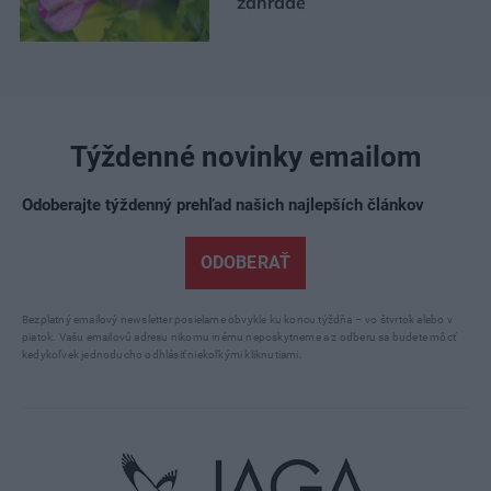
záhrade
Týždenné novinky emailom
Odoberajte týždenný prehľad našich najlepších článkov
ODOBERAŤ
Bezplatný emailový newsletter posielame obvykle ku koncu týždňa – vo štvrtok alebo v
piatok. Vašu emailovú adresu nikomu inému neposkytneme a z odberu sa budete môcť
kedykoľvek jednoducho odhlásiť niekoľkými kliknutiami.