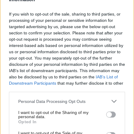
If you wish to opt-out of the sale, sharing to third parties, or
processing of your personal or sensitive information for
targeted advertising by us, please use the below opt-out
section to confirm your selection. Please note that after your
opt-out request is processed you may continue seeing
Nový PUR: Čistý riad bez námahy aj v studenej
interest-based ads based on personal information utilized by
vode
us or personal information disclosed to third parties prior to
your opt-out. You may separately opt-out of the further
disclosure of your personal information by third parties on the
IAB’s list of downstream participants. This information may
also be disclosed by us to third parties on the
IAB’s List of
Downstream Participants
that may further disclose it to other
third parties.
Please note that this website/app uses one or more Google
Personal Data Processing Opt Outs
services and may gather and store information including but
not limited to your visit or usage behaviour. You may click to
I want to opt-out of the Sharing of my
personal data.
grant or deny consent to Google and its third-party tags to
Opted In
use your data for below specified purposes in below Google
consent section.
Viete umývačku riadu využiť skutočne
I want to opt-out of the Sale of my