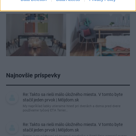
Najnovšie príspevky
Re: Takto sa rieši málo úložného miesta. V tomto byte
stačil jeden prvok | Môjdom.sk
My napríklad labky utierame hneď pri dverách a doma pred dvere
používame tyčový ETA Terier…
Re: Takto sa rieši málo úložného miesta. V tomto byte
stačil jeden prvok | Môjdom.sk