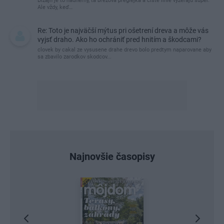
Dizajn je to nádherný, tá brezová preglejka a čisté línie vyzerajú super.
Ale vždy, keď…
Re: Toto je najväčší mýtus pri ošetrení dreva a môže vás
vyjsť draho. Ako ho ochrániť pred hnitím a škodcami?
clovek by cakal ze vysusene drahe drevo bolo predtym naparovane aby
sa zbavilo zarodkov skodcov...
Najnovšie časopisy