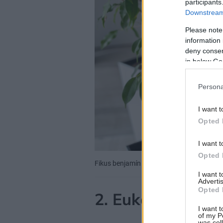
participants
Downstream 
Please note
information 
deny consent
in below Go
Persona
I want t
Opted 
I want t
Opted 
Fikus benjamín si potrpí na veľa svetla.
Z
I want 
Advertis
Opted 
2. Eukalyptus
I want t
of my P
was col