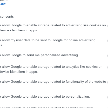
hu. Hoci je jeho pestovanie ako izbovej
Out
ete ho vnútri použiť napríklad ako
consents
ma uvoľňuje do ovzdušia jemnú mentolovú
Môj dom Špeciál 02/2026
o allow Google to enable storage related to advertising like cookies on
cie cesty. Vetvičky skúste zavesiť
evice identifiers in apps.
ak netradičnú dekoráciu.
o allow my user data to be sent to Google for online advertising
s.
to allow Google to send me personalized advertising.
o allow Google to enable storage related to analytics like cookies on
evice identifiers in apps.
o allow Google to enable storage related to functionality of the website
o allow Google to enable storage related to personalization.
o allow Google to enable storage related to security, including