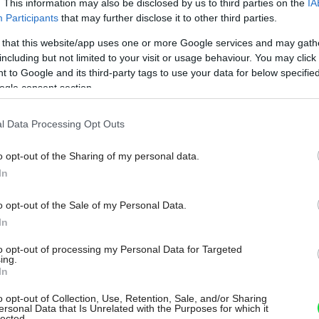
. This information may also be disclosed by us to third parties on the
IA
Participants
that may further disclose it to other third parties.
 that this website/app uses one or more Google services and may gath
including but not limited to your visit or usage behaviour. You may click 
 to Google and its third-party tags to use your data for below specifi
ogle consent section.
l Data Processing Opt Outs
o opt-out of the Sharing of my personal data.
In
o opt-out of the Sale of my Personal Data.
In
droj: Halyna Bobyk/iStock
to opt-out of processing my Personal Data for Targeted
ing.
In
o opt-out of Collection, Use, Retention, Sale, and/or Sharing
ersonal Data that Is Unrelated with the Purposes for which it
lected.