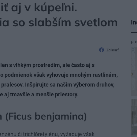
ť aj v kúpeľni.
čia so slabším svetlom
In
pr
Zdieľať
len s vlhkým prostredím, ale často aj s
to podmienok však vyhovuje mnohým rastlinám,
pralesov. Inšpirujte sa našim výberom druhov,
le aj tmavšie a menšie priestory.
n (Ficus benjamina)
nzénu či trichlóretylénu, vyžaduje však