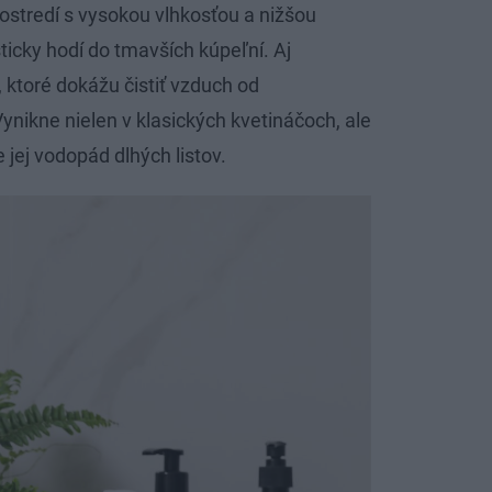
prostredí s vysokou vlhkosťou a nižšou
sticky hodí do tmavších kúpeľní. Aj
, ktoré dokážu čistiť vzduch od
Vynikne nielen v klasických kvetináčoch, ale
 jej vodopád dlhých listov.