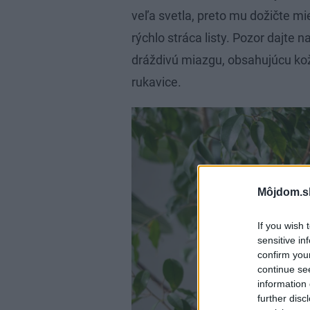
veľa svetla, preto mu dožičte mie
rýchlo stráca listy. Pozor dajte 
dráždivú miazgu, obsahujúcu kožn
rukavice.
Môjdom.s
If you wish 
sensitive in
confirm you
continue se
information 
further disc