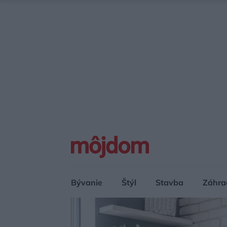
Bývanie
Štýl
Stavba
Záhra