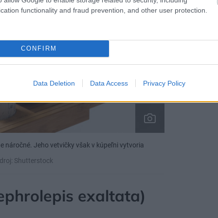
cation functionality and fraud prevention, and other user protection.
CONFIRM
Data Deletion
Data Access
Privacy Policy
e náročné. Jeho vetvičky však v kúpeľni vytvoria
droj: Shutterstock
ephrolepis exaltata)