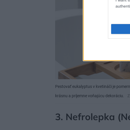
authenti
Pestovať eukalyptus v kvetináči je pomern
krásnu a príjemne voňajúcu dekoráciu.
Z
3. Nefrolepka (N