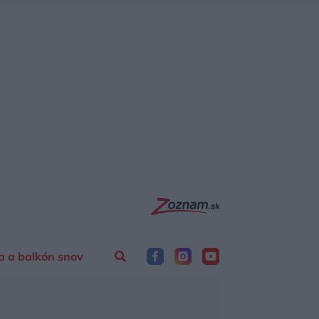
a a balkón snov