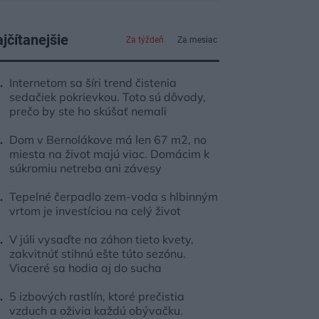
jčítanejšie
Za týždeň
Za mesiac
Internetom sa šíri trend čistenia
sedačiek pokrievkou. Toto sú dôvody,
prečo by ste ho skúšať nemali
Dom v Bernolákove má len 67 m2, no
miesta na život majú viac. Domácim k
súkromiu netreba ani závesy
Tepelné čerpadlo zem-voda s hlbinným
vrtom je investíciou na celý život
V júli vysaďte na záhon tieto kvety,
zakvitnúť stihnú ešte túto sezónu.
Viaceré sa hodia aj do sucha
5 izbových rastlín, ktoré prečistia
vzduch a oživia každú obývačku.