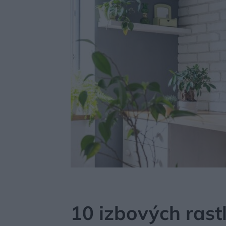
MÔJDOM
BÝVANIE
ZELEŇ V INTERIÉRI
10 izbových rastl