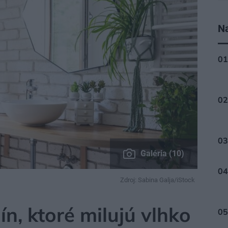
Na
Galéria (10)
Zdroj: Sabina Galja/iStock
ín, ktoré milujú vlhko