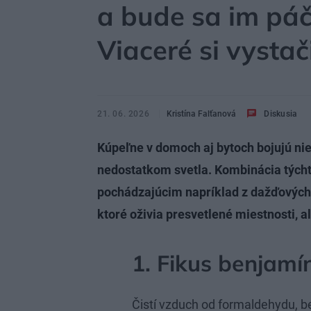
a bude sa im páči
Viaceré si vysta
21. 06. 2026
Kristína Falťanová
Diskusia
Kúpeľne v domoch aj bytoch bojujú nie
nedostatkom svetla. Kombinácia tých
pochádzajúcim napríklad z dažďových 
ktoré oživia presvetlené miestnosti, a
1. Fikus benjamí
Čistí vzduch od formaldehydu, be