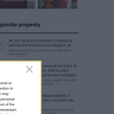
jnovšie príspevky
Re: Ako sa zbaviť ucholakov? Pomôžu aj
jednoduché domáce pasce | Môjdom.sk
blbeckovia, "ucholak" je uzitocny a len idiot kantri
uzitocny hmyz
Re: Vidiecku usadlosť postavili tak dobre, že
domáceho chráni i dnes. Ešte tu vidno
kamenné múry, no staré bývanie nečakajte
čakám kedy budú wc misy priamo v spálni! Umývadlá
sonal or
už sú štandardom! Tu niekomu ebe…
ection to
ou may
Re: Tesná spálňa už nebude problém. 5
 personal
praktických nápadov, ako v nej získať viac
out of the
úložného miesta
 downstream
Ja som pred časom v rámci šetrenia miesta skúsil
využiť priestor pod posteľou a nakúpil…