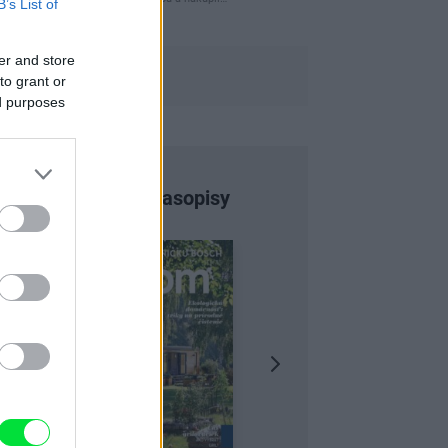
B’s List of
er and store
to grant or
ed purposes
Najnovšie časopisy