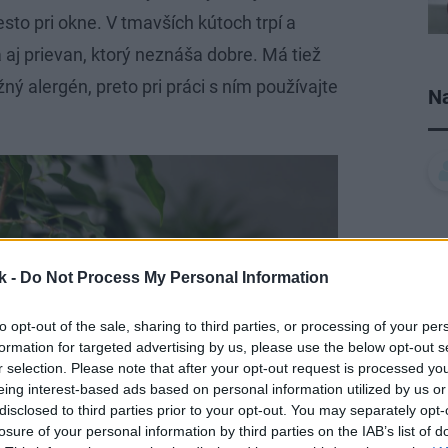
sto pri okne. V tmavších kútoch trpí a
na aj prievan, ktorý neznáša dobre. Má tiež
ý alergén, preto pri práci s ním používajte
Na
k -
Do Not Process My Personal Information
to opt-out of the sale, sharing to third parties, or processing of your per
formation for targeted advertising by us, please use the below opt-out s
r selection. Please note that after your opt-out request is processed y
eing interest-based ads based on personal information utilized by us or
disclosed to third parties prior to your opt-out. You may separately opt-
losure of your personal information by third parties on the IAB’s list of