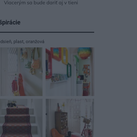
Viacerým sa bude dariť aj v tieni
špirácie
edsieň
,
plast
,
oranžová