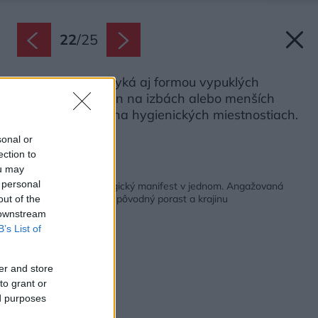
22
/
25
Vizuálne sa vymyká aj formou vypuklých
štvorcových okien na izbách alebo menších
okrúhlych okien na hygienických miestnostiach.
Zdroj: José Hevia
sonal or
ection to
ou may
Späť na článok:
 personal
Rodinný dom a ekologický manifest v jednom. Angažovaná
architektúra, ktorá ctí pôvodný porast a krajinu
out of the
 downstream
B’s List of
er and store
to grant or
ed purposes