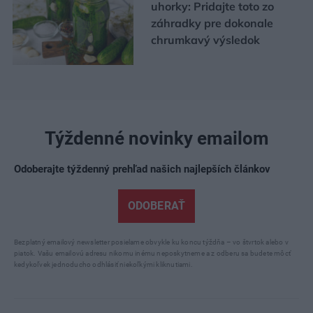
uhorky: Pridajte toto zo
záhradky pre dokonale
chrumkavý výsledok
Týždenné novinky emailom
Odoberajte týždenný prehľad našich najlepších článkov
ODOBERAŤ
Bezplatný emailový newsletter posielame obvykle ku koncu týždňa – vo štvrtok alebo v
piatok. Vašu emailovú adresu nikomu inému neposkytneme a z odberu sa budete môcť
kedykoľvek jednoducho odhlásiť niekoľkými kliknutiami.