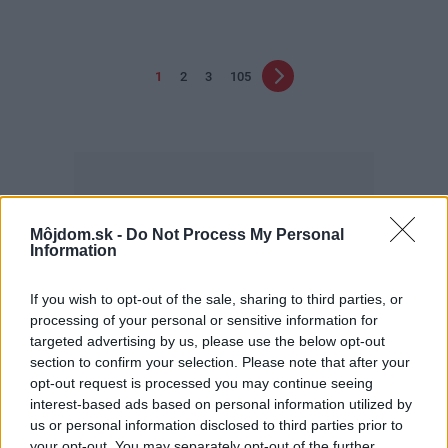
1
2
3
105
Môjdom.sk -
Do Not Process My Personal
Information
Najčítanejšie
Za týždeň
Za mesiac
If you wish to opt-out of the sale, sharing to third parties, or
processing of your personal or sensitive information for
Deti odrástli, rodičia majú bývanie presne podľa
targeted advertising by us, please use the below opt-out
seba. V novom dome je všetko pre ich život i
section to confirm your selection. Please note that after your
návštevy vnúčat
opt-out request is processed you may continue seeing
interest-based ads based on personal information utilized by
Žije pri lese, chová sliepky a uspáva ju rieka.
Miestni remeselníci vytvorili bývanie, ktoré vyzerá
us or personal information disclosed to third parties prior to
ako malý raj
your opt-out. You may separately opt-out of the further