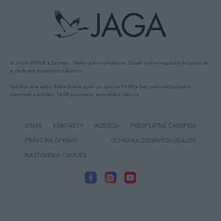
© JAGA GROUP a Zoznam. Všetky práva vyhradené. Obsah online magazínu Môjdom.sk
je chránený autorským zákonom.
Publikovanie alebo ďalšie šírenie správ zo zdrojov TASR je bez predchádzajúceho
písomného súhlasu TASR porušením autorského zákona.
O NÁS
KONTAKTY
INZERCIA
PREDPLATNÉ ČASOPISU
PRÁVO NA OPRAVU
OCHRANA OSOBNÝCH ÚDAJOV
NASTAVENIA COOKIES