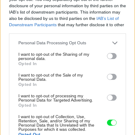
disclosure of your personal information by third parties on the
Pridajte túto surovinu do prania, obliečky budú
IAB’s list of downstream participants. This information may
hladšie a pevnejšie. Starý trik z hotelov poznali už
also be disclosed by us to third parties on the
IAB’s List of
naše babičky
Downstream Participants
that may further disclose it to other
third parties.
4 domáce triky, ako otvoriť fľašu vína aj bez
vývrtky. Stačí pár vecí, ktoré už máte doma
Please note that this website/app uses one or more Google
Personal Data Processing Opt Outs
(video)
services and may gather and store information including but
not limited to your visit or usage behaviour. You may click to
I want to opt-out of the Sharing of my
personal data.
K bytu ladili aj škáry v obklade. Majitelia zbúrali
grant or deny consent to Google and its third-party tags to
Opted In
stereotyp, bývanie vyzerá ako z filmov svojského
use your data for below specified purposes in below Google
režiséra
consent section.
I want to opt-out of the Sale of my
Personal Data.
Opted In
Najnovšie príspevky
I want to opt-out of processing my
Personal Data for Targeted Advertising.
Opted In
Re: Takto sa rieši málo úložného miesta. V tomto byte
stačil jeden prvok | Môjdom.sk
I want to opt-out of Collection, Use,
Retention, Sale, and/or Sharing of my
My napríklad labky utierame hneď pri dverách a doma pred dvere
Personal Data that Is Unrelated with the
používame tyčový ETA Terier…
Purposes for which it was collected.
Opted Out