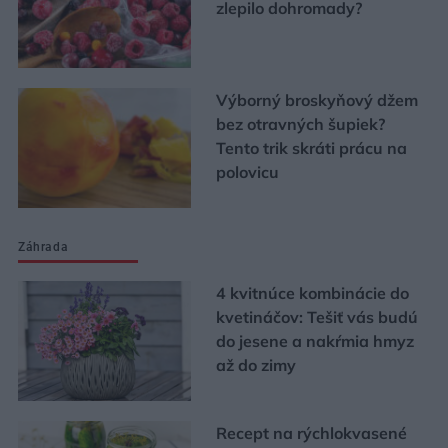
zlepilo dohromady?
Výborný broskyňový džem
bez otravných šupiek?
Tento trik skráti prácu na
polovicu
Záhrada
4 kvitnúce kombinácie do
kvetináčov: Tešiť vás budú
do jesene a nakŕmia hmyz
až do zimy
Recept na rýchlokvasené