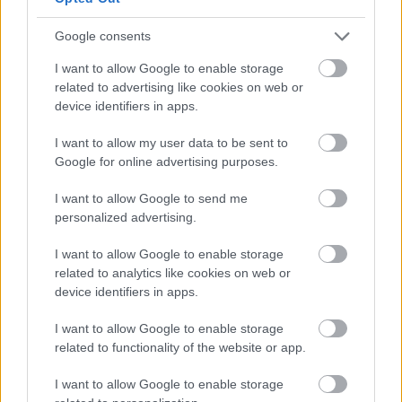
Re: Takto sa rieši málo úložného miesta. V tomto byte
stačil jeden prvok | Môjdom.sk
Google consents
Dizajn je to nádherný, tá brezová preglejka a čisté línie vyzerajú super.
Ale vždy, keď…
I want to allow Google to enable storage
related to advertising like cookies on web or
Re: Toto je najväčší mýtus pri ošetrení dreva a môže vás
device identifiers in apps.
vyjsť draho. Ako ho ochrániť pred hnitím a škodcami?
clovek by cakal ze vysusene drahe drevo bolo predtym naparovane aby
I want to allow my user data to be sent to
sa zbavilo zarodkov skodcov...
Google for online advertising purposes.
I want to allow Google to send me
personalized advertising.
I want to allow Google to enable storage
related to analytics like cookies on web or
device identifiers in apps.
Najnovšie časopisy
I want to allow Google to enable storage
related to functionality of the website or app.
I want to allow Google to enable storage