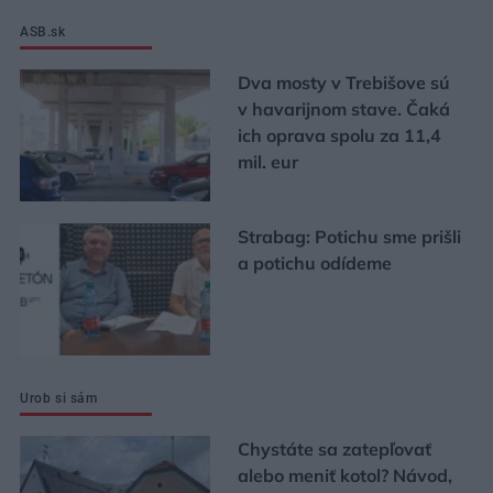
ASB.sk
Dva mosty v Trebišove sú
v havarijnom stave. Čaká
ich oprava spolu za 11,4
mil. eur
Strabag: Potichu sme prišli
a potichu odídeme
Urob si sám
Chystáte sa zatepľovať
alebo meniť kotol? Návod,