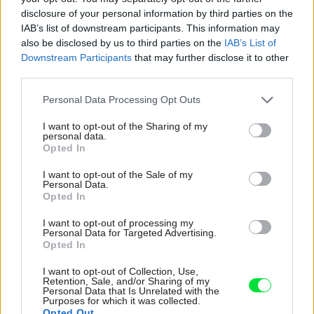
disclosure of your personal information by third parties on the
Kedysi boli veľkým trendom, dnes sa im radšej
IAB’s list of downstream participants. This information may
vyhnite. Týchto 7 vecí robí vašu obývačku
also be disclosed by us to third parties on the
IAB’s List of
zastaralou
Downstream Participants
that may further disclose it to other
third parties.
V dome v lese vyriešili známy problém. Dvaja
majitelia v ňom majú dosť súkromia aj miesto pre
Please note that this website/app uses one or more Google
Personal Data Processing Opt Outs
spoločný čas
services and may gather and store information including but
not limited to your visit or usage behaviour. You may click to
I want to opt-out of the Sharing of my
personal data.
Pridajte túto surovinu do prania, obliečky budú
grant or deny consent to Google and its third-party tags to
Opted In
hladšie a pevnejšie. Starý trik z hotelov poznali už
use your data for below specified purposes in below Google
naše babičky
consent section.
I want to opt-out of the Sale of my
Personal Data.
Opted In
Najnovšie príspevky
I want to opt-out of processing my
Personal Data for Targeted Advertising.
Opted In
Re: Takto sa rieši málo úložného miesta. V tomto byte
stačil jeden prvok | Môjdom.sk
I want to opt-out of Collection, Use,
Retention, Sale, and/or Sharing of my
My napríklad labky utierame hneď pri dverách a doma pred dvere
Personal Data that Is Unrelated with the
používame tyčový ETA Terier…
Purposes for which it was collected.
Opted Out