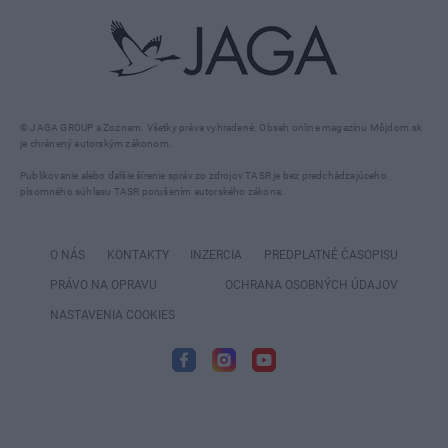
© JAGA GROUP a Zoznam. Všetky práva vyhradené. Obsah online magazínu Môjdom.sk
je chránený autorským zákonom.
Publikovanie alebo ďalšie šírenie správ zo zdrojov TASR je bez predchádzajúceho
písomného súhlasu TASR porušením autorského zákona.
O NÁS
KONTAKTY
INZERCIA
PREDPLATNÉ ČASOPISU
PRÁVO NA OPRAVU
OCHRANA OSOBNÝCH ÚDAJOV
NASTAVENIA COOKIES