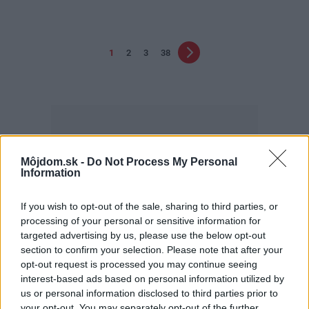
1
2
3
38
Môjdom.sk -
Do Not Process My Personal
Information
Najčítanejšie
Za týždeň
Za mesiac
If you wish to opt-out of the sale, sharing to third parties, or
processing of your personal or sensitive information for
Deti odrástli, rodičia majú bývanie presne podľa
targeted advertising by us, please use the below opt-out
seba. V novom dome je všetko pre ich život i
section to confirm your selection. Please note that after your
návštevy vnúčat
opt-out request is processed you may continue seeing
interest-based ads based on personal information utilized by
K bytu ladili aj škáry v obklade. Majitelia zbúrali
stereotyp, bývanie vyzerá ako z filmov svojského
us or personal information disclosed to third parties prior to
režiséra
your opt-out. You may separately opt-out of the further