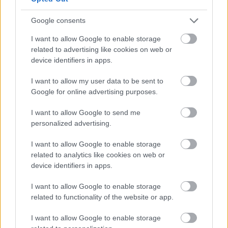
Re: Takto sa rieši málo úložného miesta. V tomto byte
stačil jeden prvok | Môjdom.sk
Google consents
Dizajn je to nádherný, tá brezová preglejka a čisté línie vyzerajú super.
Ale vždy, keď…
I want to allow Google to enable storage
related to advertising like cookies on web or
Re: Toto je najväčší mýtus pri ošetrení dreva a môže vás
device identifiers in apps.
vyjsť draho. Ako ho ochrániť pred hnitím a škodcami?
clovek by cakal ze vysusene drahe drevo bolo predtym naparovane aby
I want to allow my user data to be sent to
sa zbavilo zarodkov skodcov...
Google for online advertising purposes.
I want to allow Google to send me
personalized advertising.
I want to allow Google to enable storage
related to analytics like cookies on web or
device identifiers in apps.
Najnovšie časopisy
I want to allow Google to enable storage
related to functionality of the website or app.
I want to allow Google to enable storage