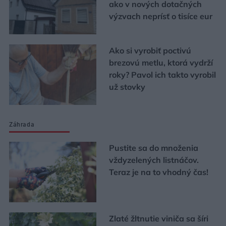
ako v nových dotačných
výzvach neprísť o tisíce eur
Ako si vyrobiť poctivú
brezovú metlu, ktorá vydrží
roky? Pavol ich takto vyrobil
už stovky
Záhrada
Pustite sa do množenia
vždyzelených listnáčov.
Teraz je na to vhodný čas!
Zlaté žltnutie viniča sa šíri