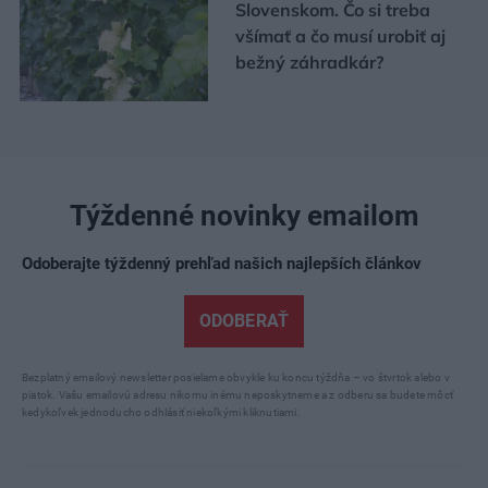
Slovenskom. Čo si treba
všímať a čo musí urobiť aj
bežný záhradkár?
Týždenné novinky emailom
Odoberajte týždenný prehľad našich najlepších článkov
ODOBERAŤ
Bezplatný emailový newsletter posielame obvykle ku koncu týždňa – vo štvrtok alebo v
piatok. Vašu emailovú adresu nikomu inému neposkytneme a z odberu sa budete môcť
kedykoľvek jednoducho odhlásiť niekoľkými kliknutiami.