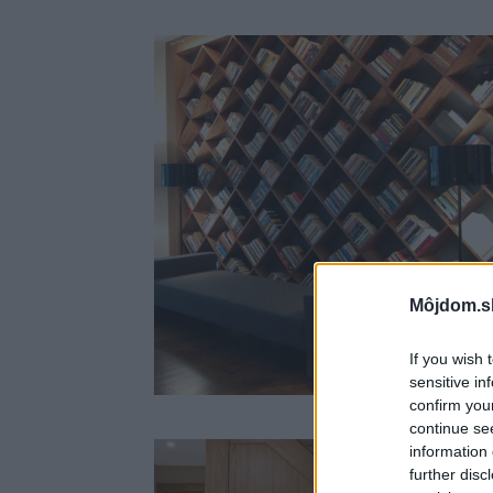
Môjdom.s
If you wish 
sensitive in
confirm you
continue se
information 
further disc