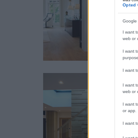
Opted 
Google 
I want t
web or d
I want t
purpose
I want 
I want t
web or d
I want t
or app.
I want t
I want t