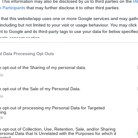
. This information may also be disclosed by us to third parties on the
IA
Participants
that may further disclose it to other third parties.
 that this website/app uses one or more Google services and may gath
including but not limited to your visit or usage behaviour. You may click 
Môj dom Špeciál 02/2026
 to Google and its third-party tags to use your data for below specifi
ogle consent section.
l Data Processing Opt Outs
o opt-out of the Sharing of my personal data.
In
o opt-out of the Sale of my Personal Data.
In
to opt-out of processing my Personal Data for Targeted
ing.
In
o opt-out of Collection, Use, Retention, Sale, and/or Sharing
ersonal Data that Is Unrelated with the Purposes for which it
lected.