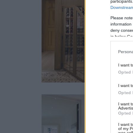
participants
Downstream 
Please note
information 
deny consent
in below Go
Persona
I want t
Opted 
I want t
Opted 
I want 
Advertis
Opted 
I want t
of my P
was col