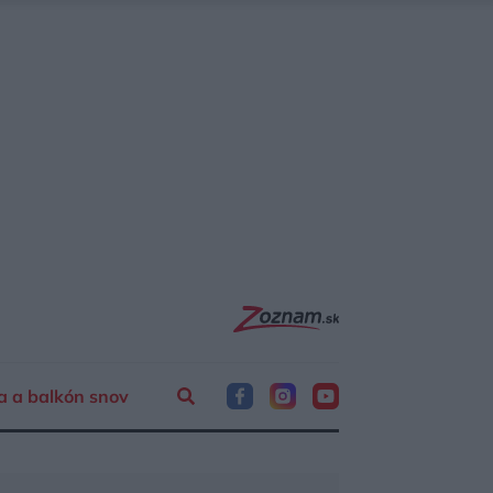
a a balkón snov