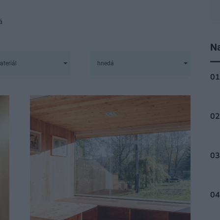
á
Na
ateriál
hnedá