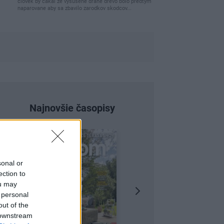
clovek by cakal ze vysusene drahe drevo bolo predtym
naparovane aby sa zbavilo zarodkov skodcov...
Najnovšie časopisy
sonal or
ection to
ou may
 personal
out of the
 downstream