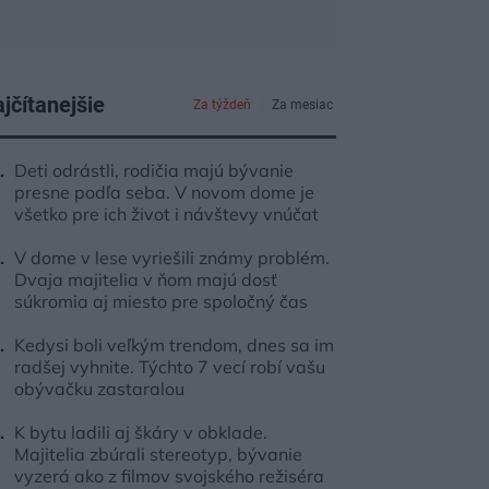
jčítanejšie
Za týždeň
Za mesiac
Deti odrástli, rodičia majú bývanie
presne podľa seba. V novom dome je
všetko pre ich život i návštevy vnúčat
V dome v lese vyriešili známy problém.
Dvaja majitelia v ňom majú dosť
súkromia aj miesto pre spoločný čas
Kedysi boli veľkým trendom, dnes sa im
radšej vyhnite. Týchto 7 vecí robí vašu
obývačku zastaralou
K bytu ladili aj škáry v obklade.
Majitelia zbúrali stereotyp, bývanie
vyzerá ako z filmov svojského režiséra