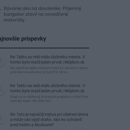
Bývanie ako na dovolenke: Príjemný
bungalov stavil na osvedčené
materiály
jnovšie príspevky
Re: Takto sa rieši málo úložného miesta. V
tomto byte stačil jeden prvok | Môjdom.sk
My napríklad labky utierame hneď pri dverách a doma
pred dvere používame tyčový ETA Terier…
Re: Takto sa rieši málo úložného miesta. V
tomto byte stačil jeden prvok | Môjdom.sk
Dizajn je to nádherný, tá brezová preglejka a čisté línie
vyzerajú super. Ale vždy, keď…
Re: Toto je najväčší mýtus pri ošetrení dreva
a môže vás vyjsť draho. Ako ho ochrániť
pred hnitím a škodcami?