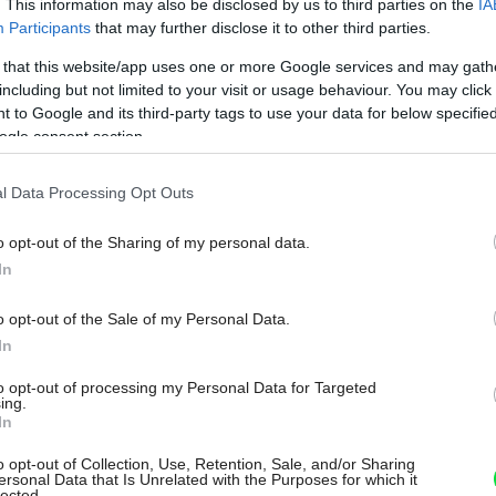
. This information may also be disclosed by us to third parties on the
IA
ie Tassel ladne zapadne do vzdušných presvetlených
Participants
that may further disclose it to other third parties.
binuje s jednoduchou bielou dlažbou.
res
 that this website/app uses one or more Google services and may gath
including but not limited to your visit or usage behaviour. You may click 
 to Google and its third-party tags to use your data for below specifi
a – hravé aj elegantné
ogle consent section.
l Data Processing Opt Outs
li vždy prívlastkom obkladov. Najdlhší krok
ľadiska dizajnu. Do krásy vyrástlo niekoľko
o opt-out of the Sharing of my personal data.
In
to sú? Prvým sú vintage
obklady a dlažby
.
ementových, keramických alebo
o opt-out of the Sale of my Personal Data.
vynikajú secesnými či florálnymi vzormi.
In
m získa interiér klasický nádych, zapadnú
to opt-out of processing my Personal Data for Targeted
ing.
 Z iného súdka sú geometrické farebné
In
alebo detskej izbe budú pôsobiť sviežo a
o opt-out of Collection, Use, Retention, Sale, and/or Sharing
ersonal Data that Is Unrelated with the Purposes for which it
čími behúňmi. V kategórii mozaík stoja za
lected.