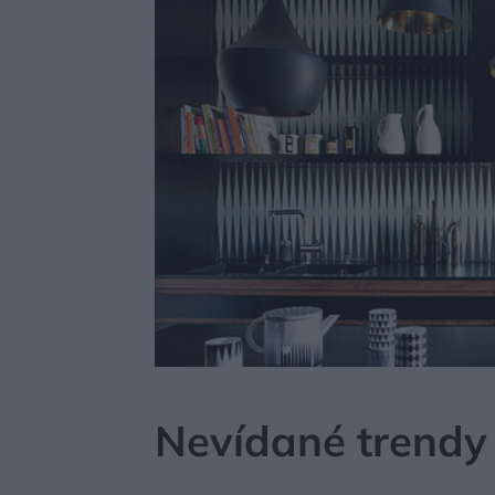
MÔJDOM
STAVBA A REKONŠTRUKCIA
PODLA
Nevídané trendy