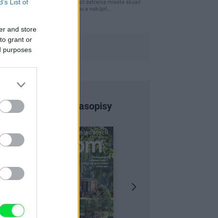
B’s List of
Ja som pred časom v rámci šetrenia miesta skúsil
využiť priestor pod posteľou a nakúpil…
er and store
to grant or
ed purposes
Najnovšie časopisy