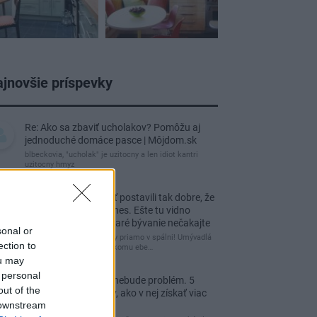
jnovšie príspevky
Re: Ako sa zbaviť ucholakov? Pomôžu aj
jednoduché domáce pasce | Môjdom.sk
blbeckovia, "ucholak" je uzitocny a len idiot kantri
uzitocny hmyz
Re: Vidiecku usadlosť postavili tak dobre, že
domáceho chráni i dnes. Ešte tu vidno
kamenné múry, no staré bývanie nečakajte
sonal or
čakám kedy budú wc misy priamo v spálni! Umývadlá
ection to
už sú štandardom! Tu niekomu ebe…
ou may
 personal
Re: Tesná spálňa už nebude problém. 5
out of the
praktických nápadov, ako v nej získať viac
 downstream
úložného miesta