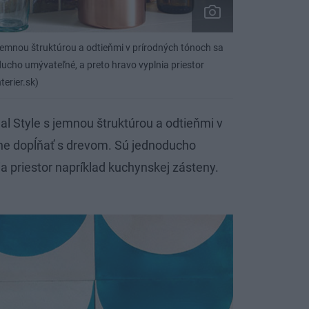
 jemnou štruktúrou a odtieňmi v prírodných tónoch sa
cho umývateľné, a preto hravo vyplnia priestor
erier.sk)
al Style s jemnou štruktúrou a odtieňmi v
ne dopĺňať s drevom. Sú jednoducho
a priestor napríklad kuchynskej zásteny.