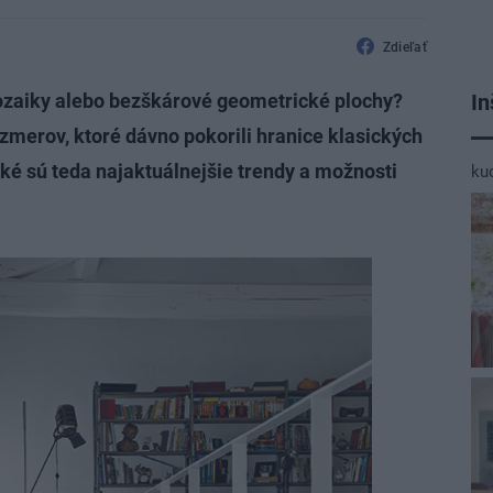
Zdieľať
In
ozaiky alebo bezškárové geometrické plochy?
ozmerov, ktoré dávno pokorili hranice klasických
ké sú teda najaktuálnejšie trendy a možnosti
ku