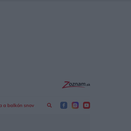
a a balkón snov