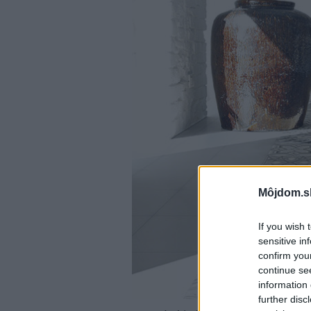
Môjdom.s
If you wish 
sensitive in
confirm you
continue se
information 
further disc