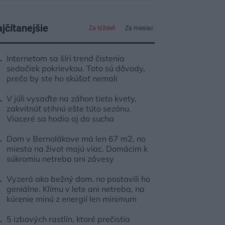
jčítanejšie
Za týždeň
Za mesiac
Internetom sa šíri trend čistenia
sedačiek pokrievkou. Toto sú dôvody,
prečo by ste ho skúšať nemali
V júli vysaďte na záhon tieto kvety,
zakvitnúť stihnú ešte túto sezónu.
Viaceré sa hodia aj do sucha
Dom v Bernolákove má len 67 m2, no
miesta na život majú viac. Domácim k
súkromiu netreba ani závesy
Vyzerá ako bežný dom, no postavili ho
geniálne. Klímu v lete ani netreba, na
kúrenie minú z energií len minimum
5 izbových rastlín, ktoré prečistia