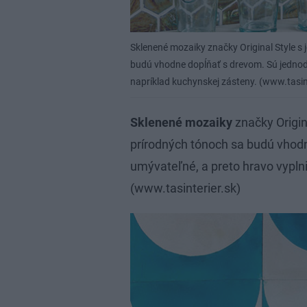
Sklenené mozaiky značky Original Style s
budú vhodne dopĺňať s drevom. Sú jednodu
napríklad kuchynskej zásteny. (www.tasint
Sklenené mozaiky
značky Origin
prírodných tónoch sa budú vhod
umývateľné, a preto hravo vyplni
(www.tasinterier.sk)