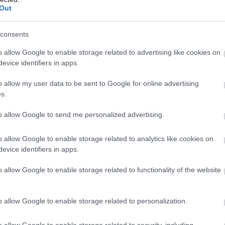
Out
ko sklo, kov či mramor, nezaostávajú ani
dania vás očaria okrúhle, šesťuholníkové
consents
. Na mieste kuchynskej zásteny môžu
Môj dom Špeciál 02/2026
o allow Google to enable storage related to advertising like cookies on
 Minimalisti si prídu na svoje pri na prvý
evice identifiers in apps.
ch obkladoch, na ktoré stačí zasvietiť v
o allow my user data to be sent to Google for online advertising
jsť rukou a odhalia sa vám umelecké vzory
s.
to allow Google to send me personalized advertising.
o allow Google to enable storage related to analytics like cookies on
evice identifiers in apps.
o allow Google to enable storage related to functionality of the website
o allow Google to enable storage related to personalization.
o allow Google to enable storage related to security, including