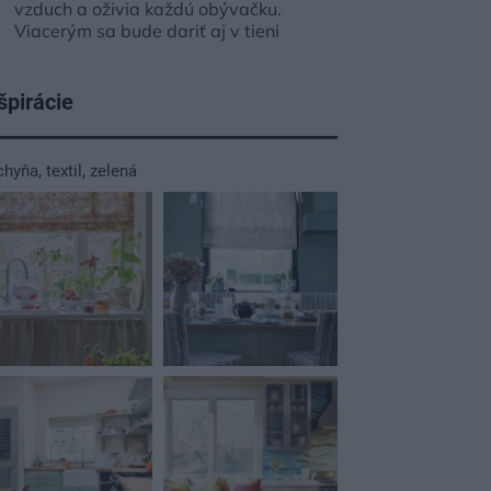
vzduch a oživia každú obývačku.
Viacerým sa bude dariť aj v tieni
špirácie
chyňa
,
textil
,
zelená