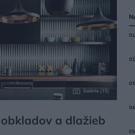
Na
Galéria (15)
HA, DLAŽBA
 obkladov a dlažieb