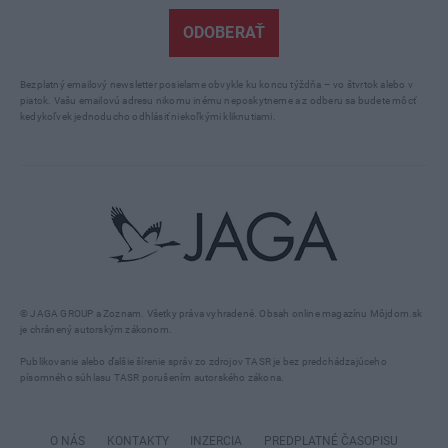
ODOBERAŤ
Bezplatný emailový newsletter posielame obvykle ku koncu týždňa – vo štvrtok alebo v
piatok. Vašu emailovú adresu nikomu inému neposkytneme a z odberu sa budete môcť
kedykoľvek jednoducho odhlásiť niekoľkými kliknutiami.
© JAGA GROUP a Zoznam. Všetky práva vyhradené. Obsah online magazínu Môjdom.sk
je chránený autorským zákonom.
Publikovanie alebo ďalšie šírenie správ zo zdrojov TASR je bez predchádzajúceho
písomného súhlasu TASR porušením autorského zákona.
O NÁS
KONTAKTY
INZERCIA
PREDPLATNÉ ČASOPISU