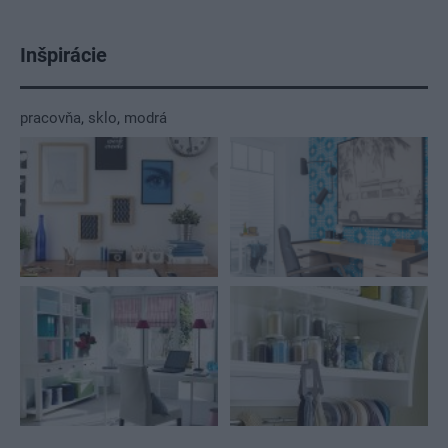
Inšpirácie
pracovňa
,
sklo
,
modrá