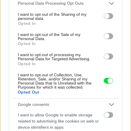
Please note that this website/app uses one or more Google
Personal Data Processing Opt Outs
services and may gather and store information including but
not limited to your visit or usage behaviour. You may click to
I want to opt-out of the Sharing of my
personal data.
grant or deny consent to Google and its third-party tags to
Opted In
use your data for below specified purposes in below Google
consent section.
I want to opt-out of the Sale of my
Personal Data.
Opted In
I want to opt-out of processing my
Personal Data for Targeted Advertising.
Najväčší Outlet svietidiel na Slovensku:
Opted In
Objavte EGLO Lemešany
I want to opt-out of Collection, Use,
Retention, Sale, and/or Sharing of my
Personal Data that Is Unrelated with the
Purposes for which it was collected.
Opted Out
ASB.sk
Google consents
I want to allow Google to enable storage
related to advertising like cookies on web or
device identifiers in apps.