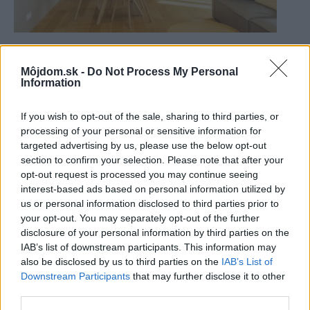
Realizácia plná dreva: Ako to dopadne, keď z
návrhu kuchyne vznikne celý byt?
Môjdom.sk -
Do Not Process My Personal
Information
If you wish to opt-out of the sale, sharing to third parties, or
processing of your personal or sensitive information for
targeted advertising by us, please use the below opt-out
section to confirm your selection. Please note that after your
opt-out request is processed you may continue seeing
interest-based ads based on personal information utilized by
us or personal information disclosed to third parties prior to
your opt-out. You may separately opt-out of the further
disclosure of your personal information by third parties on the
IAB’s list of downstream participants. This information may
also be disclosed by us to third parties on the
IAB’s List of
Svetlo, ktoré mení priestor: novinky a trendy
Downstream Participants
that may further disclose it to other
v osvetlení
third parties.