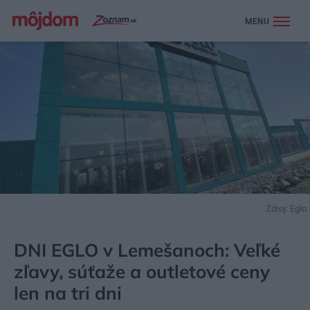
MENU
Zdroj: Eglo
MÔJDOM
ŠTÝL
DOPLNKY
DNI EGLO v Lemešanoch: Veľké
zľavy, súťaže a outletové ceny
len na tri dni