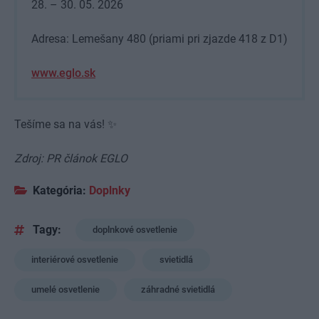
28. – 30. 05. 2026
Adresa: Lemešany 480 (priami pri zjazde 418 z D1)
www.eglo.sk
Tešíme sa na vás! ✨
Zdroj: PR článok EGLO
Kategória:
Doplnky
Tagy:
doplnkové osvetlenie
interiérové osvetlenie
svietidlá
umelé osvetlenie
záhradné svietidlá