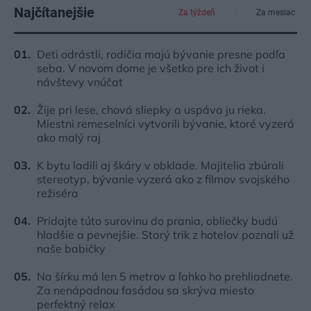
Najčítanejšie
Za týždeň
Za mesiac
Deti odrástli, rodičia majú bývanie presne podľa
seba. V novom dome je všetko pre ich život i
návštevy vnúčat
Žije pri lese, chová sliepky a uspáva ju rieka.
Miestni remeselníci vytvorili bývanie, ktoré vyzerá
ako malý raj
K bytu ladili aj škáry v obklade. Majitelia zbúrali
stereotyp, bývanie vyzerá ako z filmov svojského
režiséra
Pridajte túto surovinu do prania, obliečky budú
hladšie a pevnejšie. Starý trik z hotelov poznali už
naše babičky
Na šírku má len 5 metrov a ľahko ho prehliadnete.
Za nenápadnou fasádou sa skrýva miesto
perfektný relax