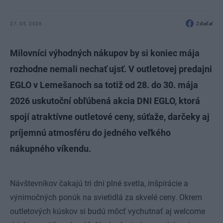
27. 05. 2026
Zdieľať
Milovníci výhodných nákupov by si koniec mája
rozhodne nemali nechať ujsť. V outletovej predajni
EGLO v Lemešanoch sa totiž od 28. do 30. mája
2026 uskutoční obľúbená akcia DNI EGLO, ktorá
spojí atraktívne outletové ceny, súťaže, darčeky aj
príjemnú atmosféru do jedného veľkého
nákupného víkendu.
Návštevníkov čakajú tri dni plné svetla, inšpirácie a
výnimočných ponúk na svietidlá za skvelé ceny. Okrem
outletových kúskov si budú môcť vychutnať aj welcome