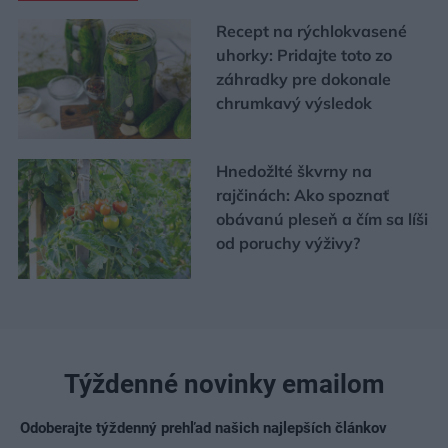
Recept na rýchlokvasené
uhorky: Pridajte toto zo
záhradky pre dokonale
chrumkavý výsledok
Hnedožlté škvrny na
rajčinách: Ako spoznať
obávanú pleseň a čím sa líši
od poruchy výživy?
Týždenné novinky emailom
Odoberajte týždenný prehľad našich najlepších článkov