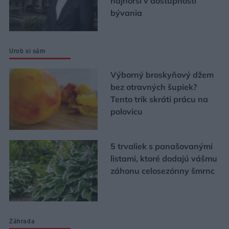
najhorší v dostupnosti
bývania
Urob si sám
Výborný broskyňový džem
bez otravných šupiek?
Tento trik skráti prácu na
polovicu
5 trvaliek s panašovanými
listami, ktoré dodajú vášmu
záhonu celosezónny šmrnc
Záhrada