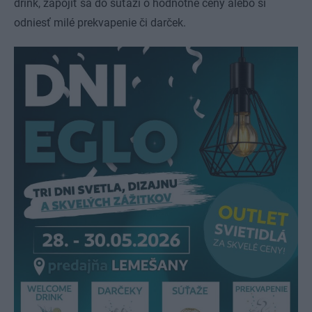
drink, zapojiť sa do súťaží o hodnotné ceny alebo si
odniesť milé prekvapenie či darček.