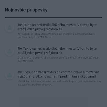
Najnovšie príspevky
Re: Takto sa rieši málo úložného miesta. V tomto byte
stačil jeden prvok | Môjdom.sk
My napríklad labky utierame hneď pri dverách a doma pred dvere
používame tyčový ETA Terier…
Re: Takto sa rieši málo úložného miesta. V tomto byte
stačil jeden prvok | Môjdom.sk
Dizajn je to nádherný, tá brezová preglejka a čisté línie vyzerajú super.
Ale vždy, keď…
Re: Toto je najväčší mýtus pri ošetrení dreva a môže vás
vyjsť draho. Ako ho ochrániť pred hnitím a škodcami?
clovek by cakal ze vysusene drahe drevo bolo predtym naparovane aby
sa zbavilo zarodkov skodcov...