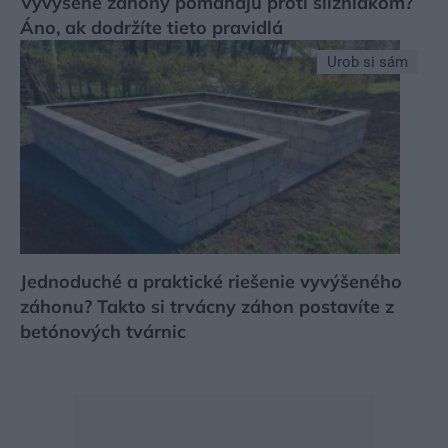
Vyvýšené záhony pomáhajú proti slizniakom?
Áno, ak dodržíte tieto pravidlá
Urob si sám
Jednoduché a praktické riešenie vyvýšeného
záhonu? Takto si trvácny záhon postavíte z
betónových tvárnic