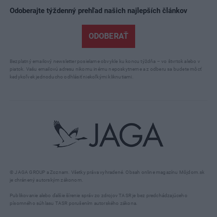
Odoberajte týždenný prehľad našich najlepších článkov
ODOBERAŤ
Bezplatný emailový newsletter posielame obvykle ku koncu týždňa – vo štvrtok alebo v
piatok. Vašu emailovú adresu nikomu inému neposkytneme a z odberu sa budete môcť
kedykoľvek jednoducho odhlásiť niekoľkými kliknutiami.
© JAGA GROUP a Zoznam. Všetky práva vyhradené. Obsah online magazínu Môjdom.sk
je chránený autorským zákonom.
Publikovanie alebo ďalšie šírenie správ zo zdrojov TASR je bez predchádzajúceho
písomného súhlasu TASR porušením autorského zákona.