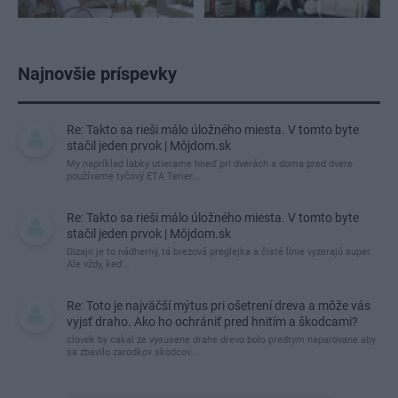
Najnovšie príspevky
Re: Takto sa rieši málo úložného miesta. V tomto byte
stačil jeden prvok | Môjdom.sk
My napríklad labky utierame hneď pri dverách a doma pred dvere
používame tyčový ETA Terier…
Re: Takto sa rieši málo úložného miesta. V tomto byte
stačil jeden prvok | Môjdom.sk
Dizajn je to nádherný, tá brezová preglejka a čisté línie vyzerajú super.
Ale vždy, keď…
Re: Toto je najväčší mýtus pri ošetrení dreva a môže vás
vyjsť draho. Ako ho ochrániť pred hnitím a škodcami?
clovek by cakal ze vysusene drahe drevo bolo predtym naparovane aby
sa zbavilo zarodkov skodcov...