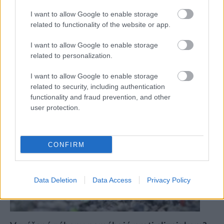
I want to allow Google to enable storage
related to functionality of the website or app.
I want to allow Google to enable storage
related to personalization.
Drevené, betónové alebo plastové. Ktorý
I want to allow Google to enable storage
materiál je najlepší na vyvýšené záhony?
related to security, including authentication
Záhrada
functionality and fraud prevention, and other
user protection.
CONFIRM
Data Deletion
Data Access
Privacy Policy