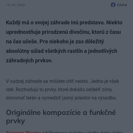
15. 06. 2026
Zdieľať
Každý má o svojej záhrade inú predstavu. Niekto
uprednostňuje prirodzenú divočinu, ktorú z času
na čas učeše. Pre niekoho je zas dôležitý
absolútny súlad všetkých rastlín a jednotlivých
záhradných prvkov.
V cudzej záhrade sa môžete cítiť neisto. Jedno je však
isté. Rozhodujú tu prvky, ktoré dokážu oddeliť zóny,
dorovnať terén a vymedziť jasný priestor na výsadbu.
Originálne kompozície a funkčné
prvky