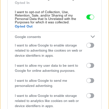
Opted In
I want to opt-out of Collection, Use,
Retention, Sale, and/or Sharing of my
Personal Data that Is Unrelated with the
Purposes for which it was collected.
Opted Out
Google consents
I want to allow Google to enable storage
related to advertising like cookies on web or
device identifiers in apps.
Aprílové vydanie časopisu Urob si sám:
Vyťažte maximum z malej záhrady a urobte si
I want to allow my user data to be sent to
poriadok v dielni!
Google for online advertising purposes.
Záhrada
I want to allow Google to send me
personalized advertising.
I want to allow Google to enable storage
related to analytics like cookies on web or
device identifiers in apps.