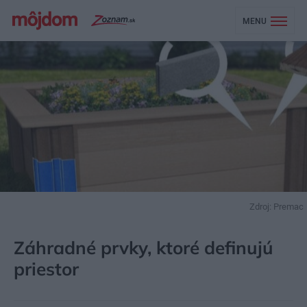
MENU
Zdroj: Premac
MÔJDOM
ZÁHRADA A EXTERIÉR
ZAKLADANIE ZÁHRADY
Záhradné prvky, ktoré definujú
priestor