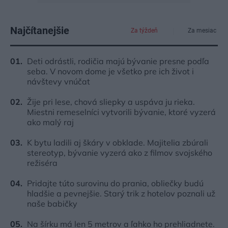
Najčítanejšie
Za týždeň
Za mesiac
Deti odrástli, rodičia majú bývanie presne podľa
seba. V novom dome je všetko pre ich život i
návštevy vnúčat
Žije pri lese, chová sliepky a uspáva ju rieka.
Miestni remeselníci vytvorili bývanie, ktoré vyzerá
ako malý raj
K bytu ladili aj škáry v obklade. Majitelia zbúrali
stereotyp, bývanie vyzerá ako z filmov svojského
režiséra
Pridajte túto surovinu do prania, obliečky budú
hladšie a pevnejšie. Starý trik z hotelov poznali už
naše babičky
Na šírku má len 5 metrov a ľahko ho prehliadnete.