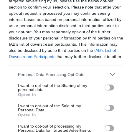
targeted advertising by us, please use the below opt-out
Žiadna záhrada nie je príliš malá aspoň na pár
section to confirm your selection. Please note that after your
záhonov, vraví záhradný architekt Leffler.
opt-out request is processed you may continue seeing
interest-based ads based on personal information utilized by
Takto radí riešiť nedostatok miesta
us or personal information disclosed to third parties prior to
your opt-out. You may separately opt-out of the further
disclosure of your personal information by third parties on the
IAB’s list of downstream participants. This information may
also be disclosed by us to third parties on the
IAB’s List of
Downstream Participants
that may further disclose it to other
third parties.
Please note that this website/app uses one or more Google
Personal Data Processing Opt Outs
services and may gather and store information including but
not limited to your visit or usage behaviour. You may click to
I want to opt-out of the Sharing of my
personal data.
grant or deny consent to Google and its third-party tags to
Opted In
Festival záhrad a hobby prinesie do Bratislavy
use your data for below specified purposes in below Google
dva dni plné inšpirácie a zelene
consent section.
I want to opt-out of the Sale of my
Personal Data.
Opted In
Urob si sám
I want to opt-out of processing my
Personal Data for Targeted Advertising.