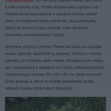
Tvárnice Planter
od Premacu zvládnu všetky tieto úlohy
a ešte omnoho viac. Vďaka modulovému systému ich
môžete rôzne usporadúvať a vytvárať záhony, zelené
steny či modelovať terén presne tak, ako potrebujete.
Stačí pár prvkov a vaša záhrada získa štruktúru,
dynamiku a profesionálny vzhľad.
Vyvýšené záhony z tvárnic Planter sa hodia na výsadbu
kvetov, byliniek, skalničiek aj zeleniny. Vyniknú v rohoch
záhrady, pri chodníku alebo terase. Výsadba bude vďaka
nim usporiadaná a oddelená od zvyšku záhradnej plochy.
Tvárnice majú rozmery 20 × 20 × 20 cm, takže sa s nimi
ľahko pracuje a záhon si môžete prispôsobiť podľa
veľkosti miesta, ktoré máte k dispozícii.