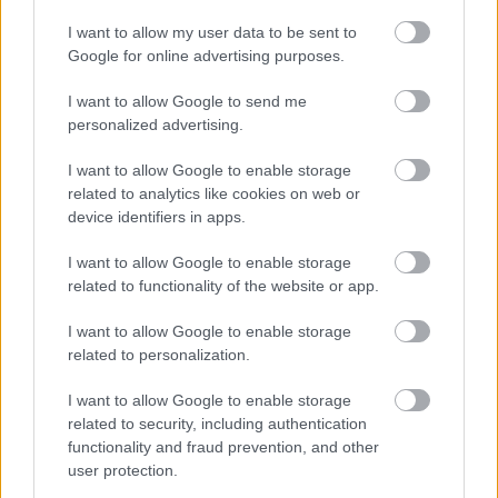
I want to allow my user data to be sent to
Najnovšie príspevky
Google for online advertising purposes.
I want to allow Google to send me
Re: Takto sa rieši málo úložného miesta. V tomto byte
personalized advertising.
stačil jeden prvok | Môjdom.sk
My napríklad labky utierame hneď pri dverách a doma pred dvere
I want to allow Google to enable storage
používame tyčový ETA Terier…
related to analytics like cookies on web or
device identifiers in apps.
Re: Takto sa rieši málo úložného miesta. V tomto byte
stačil jeden prvok | Môjdom.sk
I want to allow Google to enable storage
Dizajn je to nádherný, tá brezová preglejka a čisté línie vyzerajú super.
related to functionality of the website or app.
Ale vždy, keď…
I want to allow Google to enable storage
Re: Toto je najväčší mýtus pri ošetrení dreva a môže vás
related to personalization.
vyjsť draho. Ako ho ochrániť pred hnitím a škodcami?
clovek by cakal ze vysusene drahe drevo bolo predtym naparovane aby
sa zbavilo zarodkov skodcov...
I want to allow Google to enable storage
related to security, including authentication
functionality and fraud prevention, and other
user protection.