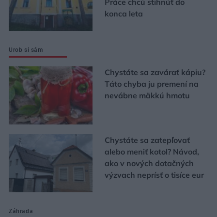
Práce chcú stihnúť do
konca leta
Urob si sám
Chystáte sa zavárať kápiu?
Táto chyba ju premení na
nevábne mäkkú hmotu
Chystáte sa zatepľovať
alebo meniť kotol? Návod,
ako v nových dotačných
výzvach neprísť o tisíce eur
Záhrada