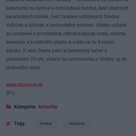
keramickú na syrové a čokoládové fondue, šesť otočných
keramických misiek, česť farebne rozlíšených fondue
vidličiek a lyžičiek a nastaviteľný plameň. Všetky súčasti
sú vyrobené z prvotriednej nehrdzavejúcej ocele, odolnej
keramiky a kvalitného plastu a máte na ne 5-ročnú
záruku. K sérii Siesta patrí aj keramický tanier s
priemerom 23 cm, určený na servírovanie a vhodný aj do
umývačky riadu.
www.tescoma.sk
{R1}
Kategória:
Aktuality
Tagy:
fondue
tescoma