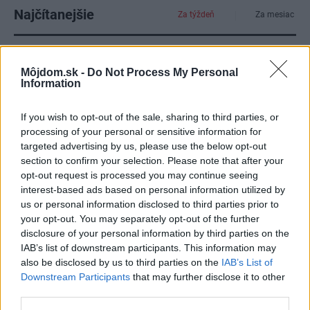
Najčítanejšie
Za týždeň
Za mesiac
Deti odrástli, rodičia majú bývanie presne podľa
seba. V novom dome je všetko pre ich život i
Môjdom.sk -
Do Not Process My Personal
návštevy vnúčat
Information
K bytu ladili aj škáry v obklade. Majitelia zbúrali
If you wish to opt-out of the sale, sharing to third parties, or
stereotyp, bývanie vyzerá ako z filmov svojského
processing of your personal or sensitive information for
režiséra
targeted advertising by us, please use the below opt-out
section to confirm your selection. Please note that after your
Kedysi boli veľkým trendom, dnes sa im radšej
opt-out request is processed you may continue seeing
vyhnite. Týchto 7 vecí robí vašu obývačku
interest-based ads based on personal information utilized by
zastaralou
us or personal information disclosed to third parties prior to
your opt-out. You may separately opt-out of the further
Žije pri lese, chová sliepky a uspáva ju rieka.
disclosure of your personal information by third parties on the
Miestni remeselníci vytvorili bývanie, ktoré vyzerá
IAB’s list of downstream participants. This information may
ako malý raj
also be disclosed by us to third parties on the
IAB’s List of
V dome v lese vyriešili známy problém. Dvaja
Downstream Participants
that may further disclose it to other
majitelia v ňom majú dosť súkromia aj miesto pre
third parties.
spoločný čas