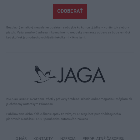
ODOBERAŤ
Bezplatný emailový newsletter posielame obvykle ku koncu týždňa – vo štvrtok alebo v
piatok. Vašu emailovú adresu nikomu inému neposkytneme a z odberu sa budete môcť
kedykoľvek jednoducho odhlásiť niekoľkými kliknutiami.
© JAGA GROUP a Zoznam. Všetky práva vyhradené. Obsah online magazínu Môjdom.sk
je chránený autorským zákonom.
Publikovanie alebo ďalšie šírenie správ zo zdrojov TASR je bez predchádzajúceho
písomného súhlasu TASR porušením autorského zákona.
O NÁS
KONTAKTY
INZERCIA
PREDPLATNÉ ČASOPISU