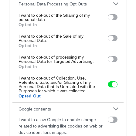
Please note that this website/app uses one or more Google
Personal Data Processing Opt Outs
services and may gather and store information including but
not limited to your visit or usage behaviour. You may click to
I want to opt-out of the Sharing of my
Inšpirácie
personal data.
grant or deny consent to Google and its third-party tags to
Opted In
use your data for below specified purposes in below Google
consent section.
I want to opt-out of the Sale of my
predsieň
,
sklo
,
biela
Personal Data.
Opted In
I want to opt-out of processing my
Personal Data for Targeted Advertising.
Opted In
I want to opt-out of Collection, Use,
Retention, Sale, and/or Sharing of my
Personal Data that Is Unrelated with the
Purposes for which it was collected.
Opted Out
Google consents
I want to allow Google to enable storage
related to advertising like cookies on web or
device identifiers in apps.