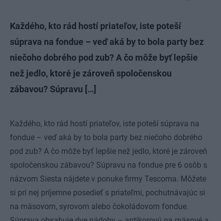
Každého, kto rád hostí priateľov, iste poteší
súprava na fondue – veď aká by to bola party bez
niečoho dobrého pod zub? A čo môže byť lepšie
než jedlo, ktoré je zároveň spoločenskou
zábavou? Súpravu […]
Každého, kto rád hostí priateľov, iste poteší súprava na
fondue – veď aká by to bola party bez niečoho dobrého
pod zub? A čo môže byť lepšie než jedlo, ktoré je zároveň
spoločenskou zábavou? Súpravu na fondue pre 6 osôb s
názvom Siesta nájdete v ponuke firmy Tescoma. Môžete
si pri nej príjemne posedieť s priateľmi, pochutnávajúc si
na mäsovom, syrovom alebo čokoládovom fondue.
Súprava obsahuje dve nádoby – antikorovú na mäsové a