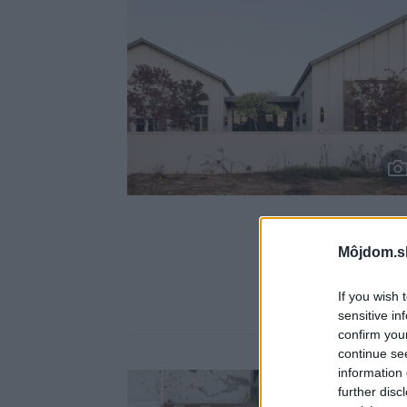
Môjdom.s
If you wish 
sensitive in
confirm you
continue se
information 
further disc