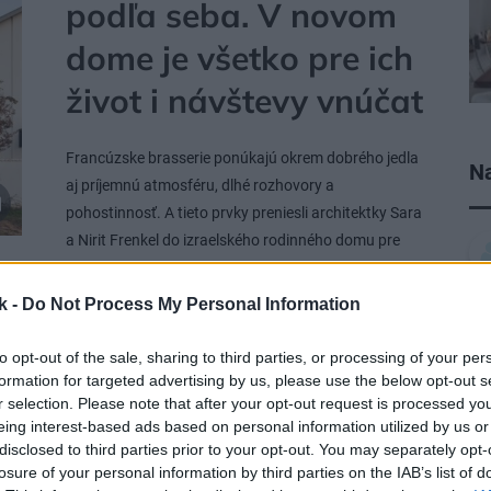
podľa seba. V novom
dome je všetko pre ich
život i návštevy vnúčat
Francúzske brasserie ponúkajú okrem dobrého jedla
Na
aj príjemnú atmosféru, dlhé rozhovory a
pohostinnosť. A tieto prvky preniesli architektky Sara
a Nirit Frenkel do izraelského rodinného domu pre
manželský pár s odrastenými deťmi. Ich bývanie
spája každodenný život s prácou, návštevami vnúčat
k -
Do Not Process My Personal Information
a láskou k hudbe, umeniu aj európskej kultúre.
05. 08. 2026
to opt-out of the sale, sharing to third parties, or processing of your per
formation for targeted advertising by us, please use the below opt-out s
r selection. Please note that after your opt-out request is processed y
eing interest-based ads based on personal information utilized by us or
disclosed to third parties prior to your opt-out. You may separately opt-
NAVRHOVANIE INTERIÉRU
losure of your personal information by third parties on the IAB’s list of