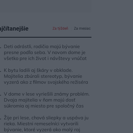
jčítanejšie
Za týždeň
Za mesiac
Deti odrástli, rodičia majú bývanie
presne podľa seba. V novom dome je
všetko pre ich život i návštevy vnúčat
K bytu ladili aj škáry v obklade.
Majitelia zbúrali stereotyp, bývanie
vyzerá ako z filmov svojského režiséra
V dome v lese vyriešili známy problém.
Dvaja majitelia v ňom majú dosť
súkromia aj miesto pre spoločný čas
Žije pri lese, chová sliepky a uspáva ju
rieka. Miestni remeselníci vytvorili
bývanie, ktoré vyzerá ako malý raj