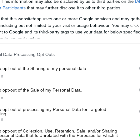
Na šírku má len 5
. This information may also be disclosed by us to third parties on the
IA
Participants
that may further disclose it to other third parties.
metrov a ľahko ho
 that this website/app uses one or more Google services and may gath
prehliadnete. Za
including but not limited to your visit or usage behaviour. You may click 
 to Google and its third-party tags to use your data for below specifi
nenápadnou fasádou
ogle consent section.
sa skrýva miesto
l Data Processing Opt Outs
perfektný relax
o opt-out of the Sharing of my personal data.
In
O dome Vistalcielo v Mexiku sa dá povedať, že vstal z
mŕtvych. Pred demoláciou ho zachránil tím
o opt-out of the Sale of my Personal Data.
šikovných architektov, ktorí vymysleli, ako dom
In
zachovať a premeniť ho na moderné, svetlé a
to opt-out of processing my Personal Data for Targeted
vzdušné bývanie. Dnes má až tri otvorené terasy a na
ing.
jednej z nich si dokonca môžete zaplávať v bazéne.
In
04. 08. 2026
o opt-out of Collection, Use, Retention, Sale, and/or Sharing
ersonal Data that Is Unrelated with the Purposes for which it
lected.