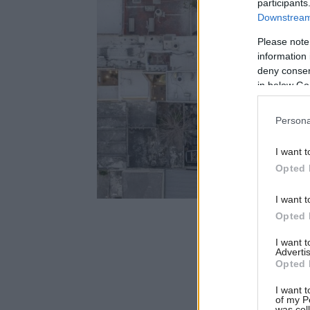
participants
Downstream 
Please note
information 
deny consent
in below Go
Persona
I want t
Opted 
I want t
Opted 
I want 
Advertis
Opted 
I want t
of my P
was col