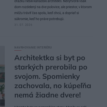
otázku riešili kanadskí architekti. Nevytvorili však
dom rozdelený na dve polovice, ale priestor, v ktorom
môžu tráviť čas spolu, keď chcú, a dopriať si
súkromie, keď ho práve potrebujú.
31. 07. 2026
NAVRHOVANIE INTERIÉRU
Architektka si byt po
starkých prerobila po
svojom. Spomienky
zachovala, no kúpeľňa
nemá žiadne dvere!