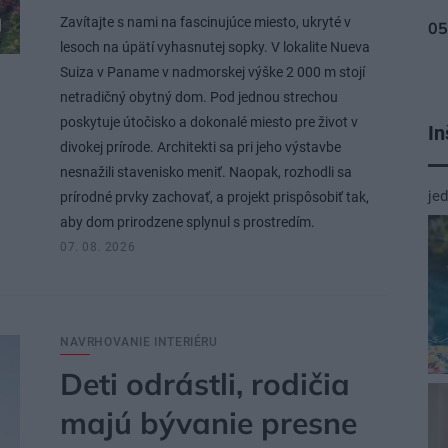
Zavítajte s nami na fascinujúce miesto, ukryté v
lesoch na úpätí vyhasnutej sopky. V lokalite Nueva
Suiza v Paname v nadmorskej výške 2 000 m stojí
netradičný obytný dom. Pod jednou strechou
poskytuje útočisko a dokonalé miesto pre život v
In
divokej prírode. Architekti sa pri jeho výstavbe
nesnažili stavenisko meniť. Naopak, rozhodli sa
je
prírodné prvky zachovať, a projekt prispôsobiť tak,
aby dom prirodzene splynul s prostredím.
07. 08. 2026
NAVRHOVANIE INTERIÉRU
Deti odrástli, rodičia
majú bývanie presne