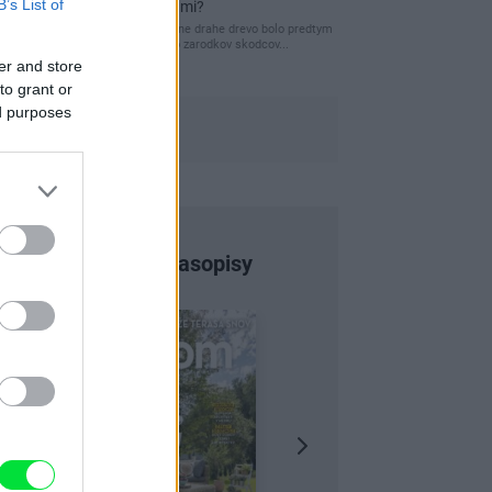
B’s List of
pred hnitím a škodcami?
clovek by cakal ze vysusene drahe drevo bolo predtym
naparovane aby sa zbavilo zarodkov skodcov...
er and store
to grant or
ed purposes
Najnovšie časopisy