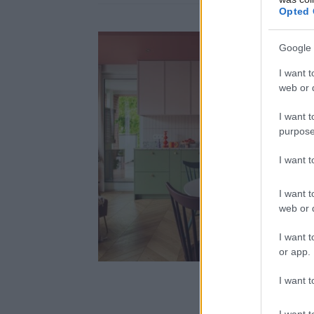
Opted 
Google 
I want t
web or d
I want t
purpose
I want 
I want t
web or d
I want t
or app.
I want t
I want t