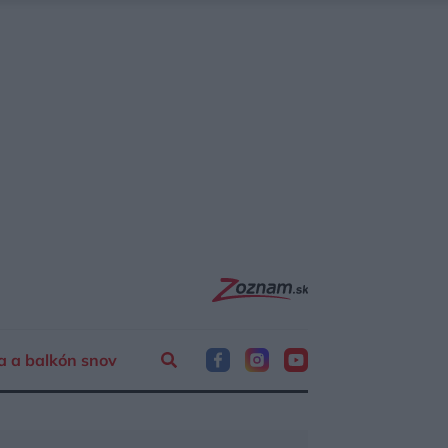
a a balkón snov