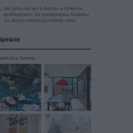
Na šírku má len 5 metrov a ľahko ho
prehliadnete. Za nenápadnou fasádou
sa skrýva miesto perfektný relax
špirácie
dáleň
,
kov
,
červená