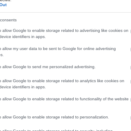
Out
NAVRHOVANIE INTERIÉRU
consents
K bytu ladili aj škáry v
o allow Google to enable storage related to advertising like cookies on
obklade. Majitelia
Môj dom Špeciál 02/2026
evice identifiers in apps.
zbúrali stereotyp,
o allow my user data to be sent to Google for online advertising
s.
bývanie vyzerá ako z
to allow Google to send me personalized advertising.
filmov svojského
o allow Google to enable storage related to analytics like cookies on
režiséra
evice identifiers in apps.
o allow Google to enable storage related to functionality of the website
Pastelový byt inšpirovaný filmovou estetikou, kde
rozhoduje detail. Ružová, terrazzo a skryté technické
triky vytvárajú hravý, no funkčný celok. Interiér, ktorý
o allow Google to enable storage related to personalization.
sa nebojí byť výrazný – a pritom zostáva plne
obývateľný.
o allow Google to enable storage related to security, including