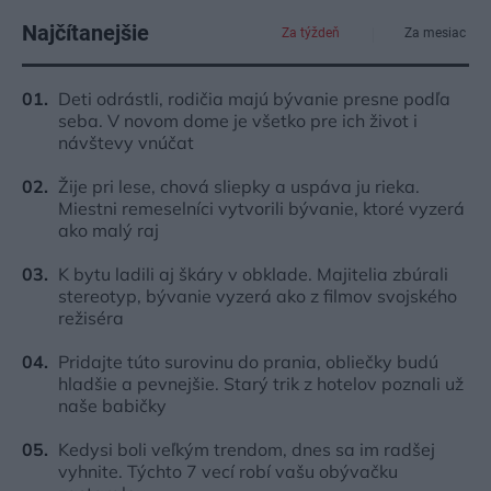
Najčítanejšie
Za týždeň
Za mesiac
Deti odrástli, rodičia majú bývanie presne podľa
seba. V novom dome je všetko pre ich život i
návštevy vnúčat
Žije pri lese, chová sliepky a uspáva ju rieka.
Miestni remeselníci vytvorili bývanie, ktoré vyzerá
ako malý raj
K bytu ladili aj škáry v obklade. Majitelia zbúrali
stereotyp, bývanie vyzerá ako z filmov svojského
režiséra
Pridajte túto surovinu do prania, obliečky budú
hladšie a pevnejšie. Starý trik z hotelov poznali už
naše babičky
Kedysi boli veľkým trendom, dnes sa im radšej
vyhnite. Týchto 7 vecí robí vašu obývačku