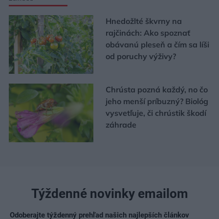
Hnedožlté škvrny na
rajčinách: Ako spoznať
obávanú pleseň a čím sa líši
od poruchy výživy?
Chrústa pozná každý, no čo
jeho menší príbuzný? Biológ
vysvetľuje, či chrústik škodí
záhrade
Týždenné novinky emailom
Odoberajte týždenný prehľad našich najlepších článkov