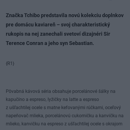
Značka Tchibo predstavila novú kolekciu doplnkov
pre domácu kaviareň – svoj charakteristický
rukopis na nej zanechali svetoví dizajnéri Sir
Terence Conran a jeho syn Sebastian.
{R1}
Pôvabná kávová séria obsahuje porcelánové šálky na
kapučíno a espreso, lyžičky na latte a espreso
z ušľachtilej ocele s matne kefovanými rúčkami, oceľový
napeňovač mlieka, porcelánovú cukorničku a kanvičku na
mlieko, kanvičku na espreso z ušľachtilej ocele s okrajom