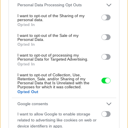
Please note that this website/app uses one or more Google
Personal Data Processing Opt Outs
services and may gather and store information including but
Najnovšie príspevky
not limited to your visit or usage behaviour. You may click to
I want to opt-out of the Sharing of my
personal data.
grant or deny consent to Google and its third-party tags to
Opted In
use your data for below specified purposes in below Google
Re: Takto sa rieši málo úložného miesta. V tomto byte
consent section.
I want to opt-out of the Sale of my
stačil jeden prvok | Môjdom.sk
Personal Data.
Opted In
My napríklad labky utierame hneď pri dverách a doma pred dvere
používame tyčový ETA Terier…
I want to opt-out of processing my
Personal Data for Targeted Advertising.
Re: Takto sa rieši málo úložného miesta. V tomto byte
Opted In
stačil jeden prvok | Môjdom.sk
Dizajn je to nádherný, tá brezová preglejka a čisté línie vyzerajú super.
I want to opt-out of Collection, Use,
Ale vždy, keď…
Retention, Sale, and/or Sharing of my
Personal Data that Is Unrelated with the
Purposes for which it was collected.
Re: Toto je najväčší mýtus pri ošetrení dreva a môže vás
Opted Out
vyjsť draho. Ako ho ochrániť pred hnitím a škodcami?
clovek by cakal ze vysusene drahe drevo bolo predtym naparovane aby
Google consents
sa zbavilo zarodkov skodcov...
I want to allow Google to enable storage
related to advertising like cookies on web or
device identifiers in apps.