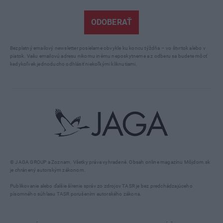
ODOBERAŤ
Bezplatný emailový newsletter posielame obvykle ku koncu týždňa – vo štvrtok alebo v
piatok. Vašu emailovú adresu nikomu inému neposkytneme a z odberu sa budete môcť
kedykoľvek jednoducho odhlásiť niekoľkými kliknutiami.
© JAGA GROUP a Zoznam. Všetky práva vyhradené. Obsah online magazínu Môjdom.sk
je chránený autorským zákonom.
Publikovanie alebo ďalšie šírenie správ zo zdrojov TASR je bez predchádzajúceho
písomného súhlasu TASR porušením autorského zákona.