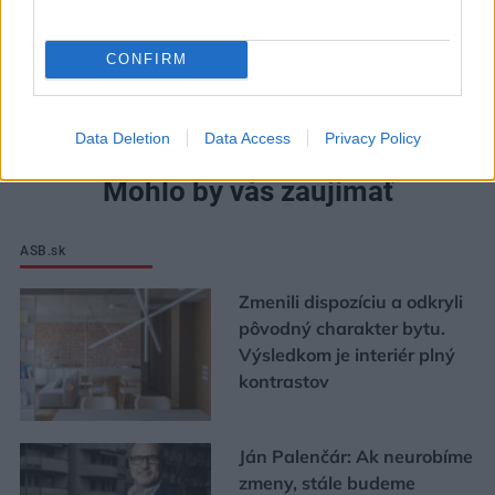
CONFIRM
Data Deletion
Data Access
Privacy Policy
Mohlo by vás zaujímať
ASB.sk
Zmenili dispozíciu a odkryli
pôvodný charakter bytu.
Výsledkom je interiér plný
kontrastov
Ján Palenčár: Ak neurobíme
zmeny, stále budeme