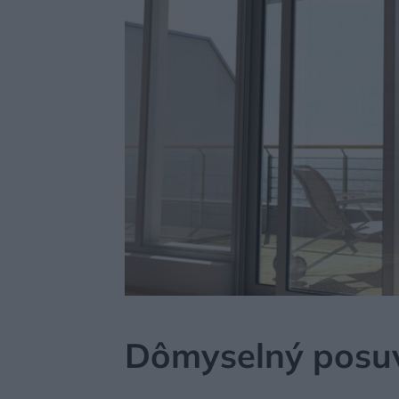
MÔJDOM
AKTUALITY
Dômyselný posu