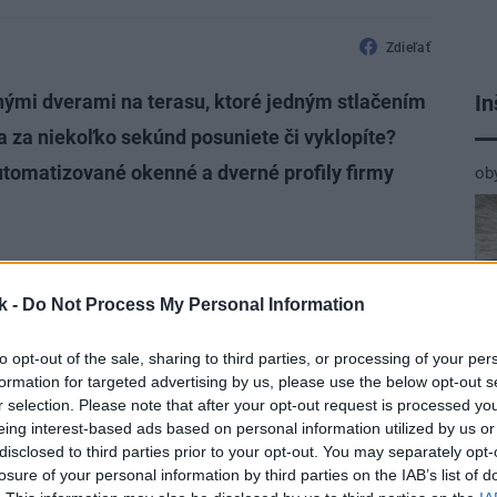
Zdieľať
In
nými dverami na terasu, ktoré jedným stlačením
za niekoľko sekúnd posuniete či vyklopíte?
tomatizované okenné a dverné profily firmy
ob
k -
Do Not Process My Personal Information
vých profiloch tejto značky sa pritom kladú
to opt-out of the sale, sharing to third parties, or processing of your per
ri používaní, ale aj na úsporu energie,
formation for targeted advertising by us, please use the below opt-out s
žňuje nastaviť aj automatické vetranie
r selection. Please note that after your opt-out request is processed y
eing interest-based ads based on personal information utilized by us or
 synchronizovať ho napríklad s reguláciou
disclosed to third parties prior to your opt-out. You may separately opt-
tizácie. Nie je problém naprogramovať
losure of your personal information by third parties on the IAB’s list of