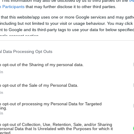
. This information may also be disclosed by us to third parties on the
IA
čné vetranie, ktorým sa v lete interiér
Participants
that may further disclose it to other third parties.
úšikovia rozsiahlych posuvných zasklení,
 that this website/app uses one or more Google services and may gath
kej hmotnosti ovládať rýchlo a bez námahy
including but not limited to your visit or usage behaviour. You may click 
 to Google and its third-party tags to use your data for below specifi
Na
ogle consent section.
chueco.sk
.
l Data Processing Opt Outs
onické kovanie na posuvné systémy značky
o opt-out of the Sharing of my personal data.
In
aj rozmerné a ťažké sklenené dvere
rístup zvonka bol naozaj bezpečný, možno
o opt-out of the Sale of my Personal Data.
stov či kódovaním.
In
to opt-out of processing my Personal Data for Targeted
ing.
In
o opt-out of Collection, Use, Retention, Sale, and/or Sharing
ersonal Data that Is Unrelated with the Purposes for which it
lected.