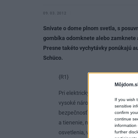
09. 03. 2012
Snívate o dome plnom svetla, s posuv
gombíka odomknete alebo zamknete a 
Presne takéto vychytávky ponúkajú au
Schüco.
{R1}
Môjdom.s
Pri elektricky poháňaných hliníko
If you wish 
vysoké nároky nielen na komfort p
sensitive in
bezpečnosť a dizajn. Systém umo
confirm you
continue se
a tienenie, na diaľku ho riadiť a
information 
osvetlenia, vykurovania či klima
further disc