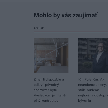
Mohlo by vás zaujímať
ASB.sk
Zmenili dispozíciu a
Ján Palenčár: Ak
odkryli pôvodný
neurobíme zmeny,
charakter bytu.
stále budeme
Výsledkom je interiér
najhorší v dostupn
plný kontrastov
bývania