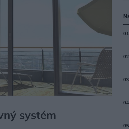
Na
vný systém