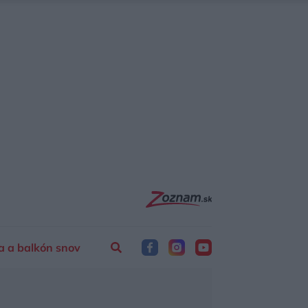
a a balkón snov