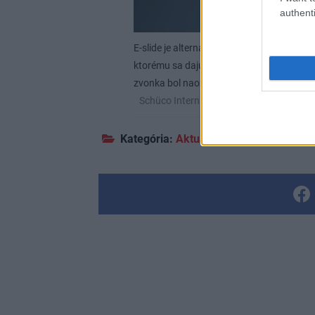
authenti
E-slide je alternatívne mechatronické ko
ktorému sa dajú aj rozmerné a ťažké skle
zvonka bol naozaj bezpečný, možno ho vyb
Schüco International KG
Kategória:
Aktuality