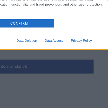
cation functionality and fraud prevention, and other user protection.
vanie na posuvné systémy značky Schüco, vďaka
Môj dom Špeciál 02/2026
nené dvere ovládať ľahko a pohodlne. Aby prístup
CONFIRM
aviť čítačkou odtlačkov prstov či kódovaním.
Data Deletion
Data Access
Privacy Policy
Zdieľať článok