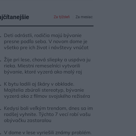
jčítanejšie
Za týždeň
Za mesiac
Deti odrástli, rodičia majú bývanie
presne podľa seba. V novom dome je
všetko pre ich život i návštevy vnúčat
Žije pri lese, chová sliepky a uspáva ju
rieka. Miestni remeselníci vytvorili
bývanie, ktoré vyzerá ako malý raj
K bytu ladili aj škáry v obklade.
Majitelia zbúrali stereotyp, bývanie
vyzerá ako z filmov svojského režiséra
Kedysi boli veľkým trendom, dnes sa im
radšej vyhnite. Týchto 7 vecí robí vašu
obývačku zastaralou
V dome v lese vyriešili známy problém.