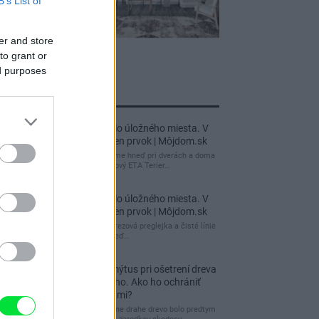
B’s List of
er and store
to grant or
ed purposes
jnovšie príspevky
Re: Takto sa rieši málo úložného miesta. V
tomto byte stačil jeden prvok | Môjdom.sk
My napríklad labky utierame hneď pri dverách a doma
pred dvere používame tyčový ETA Terier…
Re: Takto sa rieši málo úložného miesta. V
tomto byte stačil jeden prvok | Môjdom.sk
Dizajn je to nádherný, tá brezová preglejka a čisté línie
vyzerajú super. Ale vždy, keď…
Re: Toto je najväčší mýtus pri ošetrení dreva
a môže vás vyjsť draho. Ako ho ochrániť
pred hnitím a škodcami?
clovek by cakal ze vysusene drahe drevo bolo predtym