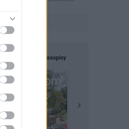
naparovane aby sa zbavilo zarodkov skodcov...
Najnovšie časopisy