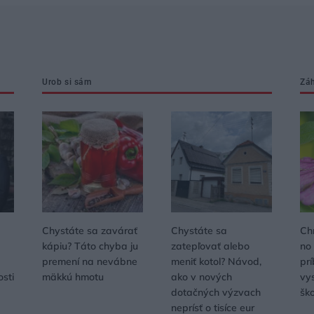
Urob si sám
Zá
Chystáte sa zavárať
Chystáte sa
Ch
kápiu? Táto chyba ju
zatepľovať alebo
no
premení na nevábne
meniť kotol? Návod,
pr
osti
mäkkú hmotu
ako v nových
vys
dotačných výzvach
šk
neprísť o tisíce eur