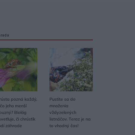
hrada
rústa pozná každý,
Pustite sa do
 čo jeho menší
množenia
íbuzný? Biológ
vždyzelených
vetľuje, či chrústik
listnáčov. Teraz je na
odí záhrade
to vhodný čas!