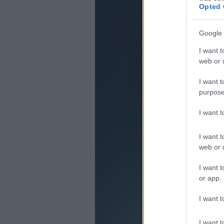
Opted 
Google 
I want t
web or d
I want t
purpose
I want 
I want t
web or d
I want t
or app.
I want t
I want t