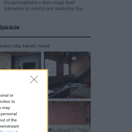
Dvaja majitelia v ňom majú dosť
súkromia aj miesto pre spoločný čas
špirácie
ývacia izba
,
kameň
,
hnedá
sonal or
ection to
ou may
 personal
out of the
 downstream