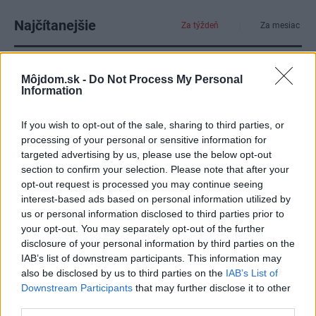
Najčítanejšie
Za týždeň
Za mesiac
Deti odrástli, rodičia majú bývanie presne podľa
Môjdom.sk -
Do Not Process My Personal
seba. V novom dome je všetko pre ich život i
Information
návštevy vnúčat
Žije pri lese, chová sliepky a uspáva ju rieka.
If you wish to opt-out of the sale, sharing to third parties, or
Miestni remeselníci vytvorili bývanie, ktoré vyzerá
processing of your personal or sensitive information for
ako malý raj
targeted advertising by us, please use the below opt-out
section to confirm your selection. Please note that after your
K bytu ladili aj škáry v obklade. Majitelia zbúrali
opt-out request is processed you may continue seeing
stereotyp, bývanie vyzerá ako z filmov svojského
interest-based ads based on personal information utilized by
režiséra
us or personal information disclosed to third parties prior to
your opt-out. You may separately opt-out of the further
Pridajte túto surovinu do prania, obliečky budú
disclosure of your personal information by third parties on the
hladšie a pevnejšie. Starý trik z hotelov poznali už
IAB’s list of downstream participants. This information may
naše babičky
also be disclosed by us to third parties on the
IAB’s List of
Downstream Participants
that may further disclose it to other
Kedysi boli veľkým trendom, dnes sa im radšej
third parties.
vyhnite. Týchto 7 vecí robí vašu obývačku