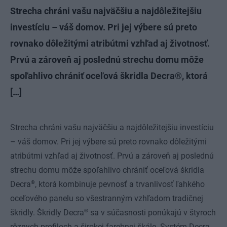
Strecha chráni vašu najväčšiu a najdôležitejšiu
investíciu – váš domov. Pri jej výbere sú preto
rovnako dôležitými atribútmi vzhľad aj životnosť.
Prvú a zároveň aj poslednú strechu domu môže
spoľahlivo chrániť oceľová škridla Decra®, ktorá
[…]
Strecha chráni vašu najväčšiu a najdôležitejšiu investíciu
– váš domov. Pri jej výbere sú preto rovnako dôležitými
atribútmi vzhľad aj životnosť. Prvú a zároveň aj poslednú
strechu domu môže spoľahlivo chrániť oceľová škridla
®
Decra
, ktorá kombinuje pevnosť a trvanlivosť ľahkého
oceľového panelu so všestranným vzhľadom tradičnej
®
škridly. Škridly Decra
sa v súčasnosti ponúkajú v štyroch
rôznych profiloch a širokej farebnej škále. Systém Decra