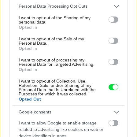
zastaralou
Please note that this website/app uses one or more Google
Personal Data Processing Opt Outs
services and may gather and store information including but
not limited to your visit or usage behaviour. You may click to
I want to opt-out of the Sharing of my
Inšpirácie
personal data.
grant or deny consent to Google and its third-party tags to
Opted In
use your data for below specified purposes in below Google
consent section.
I want to opt-out of the Sale of my
spálňa
,
textil
,
sivá
Personal Data.
Opted In
I want to opt-out of processing my
Personal Data for Targeted Advertising.
Opted In
I want to opt-out of Collection, Use,
Retention, Sale, and/or Sharing of my
Personal Data that Is Unrelated with the
Purposes for which it was collected.
Opted Out
Google consents
I want to allow Google to enable storage
related to advertising like cookies on web or
device identifiers in apps.