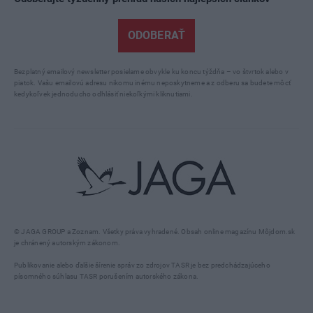
ODOBERAŤ
Bezplatný emailový newsletter posielame obvykle ku koncu týždňa – vo štvrtok alebo v
piatok. Vašu emailovú adresu nikomu inému neposkytneme a z odberu sa budete môcť
kedykoľvek jednoducho odhlásiť niekoľkými kliknutiami.
© JAGA GROUP a Zoznam. Všetky práva vyhradené. Obsah online magazínu Môjdom.sk
je chránený autorským zákonom.
Publikovanie alebo ďalšie šírenie správ zo zdrojov TASR je bez predchádzajúceho
písomného súhlasu TASR porušením autorského zákona.