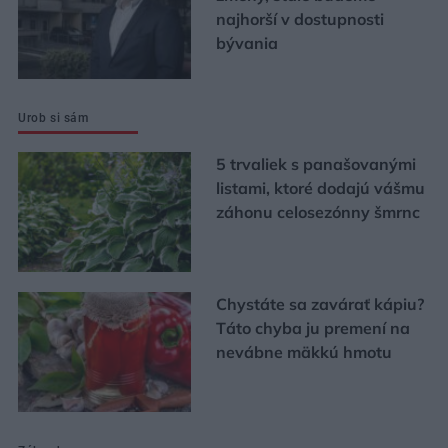
najhorší v dostupnosti
bývania
Urob si sám
5 trvaliek s panašovanými
listami, ktoré dodajú vášmu
záhonu celosezónny šmrnc
Chystáte sa zavárať kápiu?
Táto chyba ju premení na
nevábne mäkkú hmotu