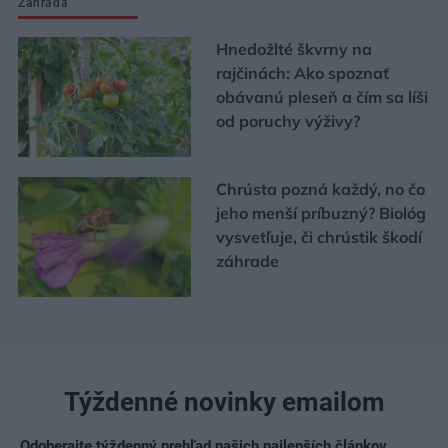
Záhrada
Hnedožlté škvrny na
rajčinách: Ako spoznať
obávanú pleseň a čím sa líši
od poruchy výživy?
Chrústa pozná každý, no čo
jeho menší príbuzný? Biológ
vysvetľuje, či chrústik škodí
záhrade
Týždenné novinky emailom
Odoberajte týždenný prehľad našich najlepších článkov