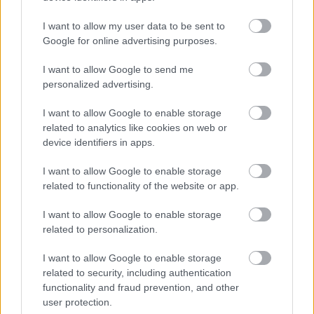
I want to allow my user data to be sent to
Najnovšie príspevky
Google for online advertising purposes.
I want to allow Google to send me
personalized advertising.
Re: Takto sa rieši málo úložného miesta. V tomto byte
stačil jeden prvok | Môjdom.sk
I want to allow Google to enable storage
My napríklad labky utierame hneď pri dverách a doma pred dvere
používame tyčový ETA Terier…
related to analytics like cookies on web or
device identifiers in apps.
Re: Takto sa rieši málo úložného miesta. V tomto byte
stačil jeden prvok | Môjdom.sk
I want to allow Google to enable storage
Dizajn je to nádherný, tá brezová preglejka a čisté línie vyzerajú super.
related to functionality of the website or app.
Ale vždy, keď…
I want to allow Google to enable storage
Re: Toto je najväčší mýtus pri ošetrení dreva a môže vás
related to personalization.
vyjsť draho. Ako ho ochrániť pred hnitím a škodcami?
clovek by cakal ze vysusene drahe drevo bolo predtym naparovane aby
I want to allow Google to enable storage
sa zbavilo zarodkov skodcov...
related to security, including authentication
functionality and fraud prevention, and other
user protection.