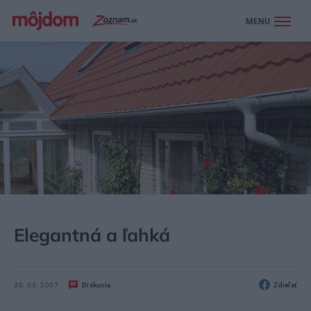
MENU
MÔJDOM
AKTUALITY
Elegantná a ľahká
30. 05. 2007
Diskusia
Zdieľať