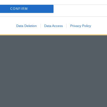
CONFIRM
ť výnimočne: Máme pre vás niekoľko
Data Deletion
Data Access
Privacy Policy