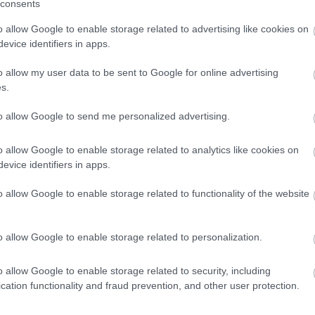
consents
o allow Google to enable storage related to advertising like cookies on
evice identifiers in apps.
Žije pri lese, chová sliepky a uspáva
ju rieka. Miestni remeselníci vytvorili
Môj dom Špeciál 02/2026
o allow my user data to be sent to Google for online advertising
s.
i pre
bývanie, ktoré vyzerá ako malý raj
to allow Google to send me personalized advertising.
o allow Google to enable storage related to analytics like cookies on
evice identifiers in apps.
o allow Google to enable storage related to functionality of the website
o allow Google to enable storage related to personalization.
o allow Google to enable storage related to security, including
cation functionality and fraud prevention, and other user protection.