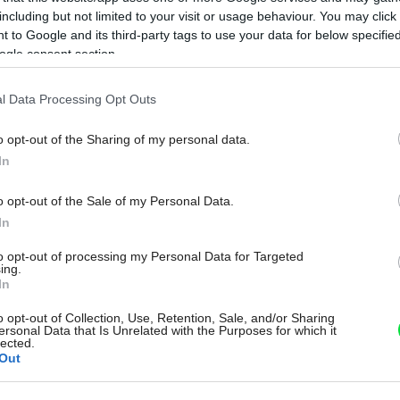
including but not limited to your visit or usage behaviour. You may click 
 to Google and its third-party tags to use your data for below specifi
ogle consent section.
l Data Processing Opt Outs
s sa
Pridajte túto surovinu do prania,
robí
obliečky budú hladšie a pevnejšie.
o opt-out of the Sharing of my personal data.
In
Starý trik z hotelov poznali už naše
babičky
o opt-out of the Sale of my Personal Data.
In
to opt-out of processing my Personal Data for Targeted
ing.
In
o opt-out of Collection, Use, Retention, Sale, and/or Sharing
ersonal Data that Is Unrelated with the Purposes for which it
lected.
Out