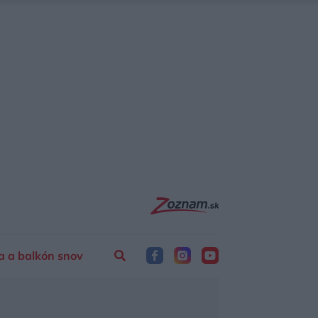
a a balkón snov