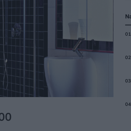
Na
000