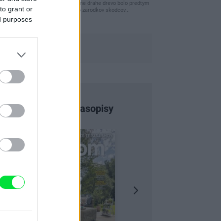
clovek by cakal ze vysusene drahe drevo bolo predtym
to grant or
naparovane aby sa zbavilo zarodkov skodcov...
ed purposes
Najnovšie časopisy