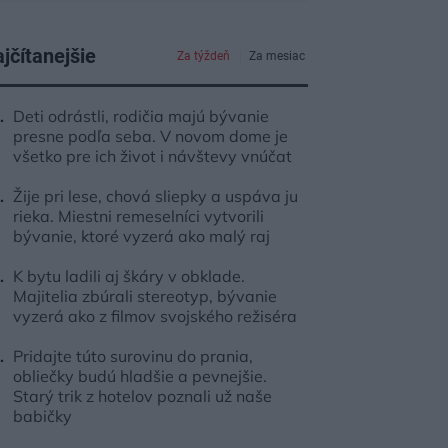
jčítanejšie
Za týždeň
Za mesiac
Deti odrástli, rodičia majú bývanie
presne podľa seba. V novom dome je
všetko pre ich život i návštevy vnúčat
Žije pri lese, chová sliepky a uspáva ju
rieka. Miestni remeselníci vytvorili
bývanie, ktoré vyzerá ako malý raj
K bytu ladili aj škáry v obklade.
Majitelia zbúrali stereotyp, bývanie
vyzerá ako z filmov svojského režiséra
Pridajte túto surovinu do prania,
obliečky budú hladšie a pevnejšie.
Starý trik z hotelov poznali už naše
babičky