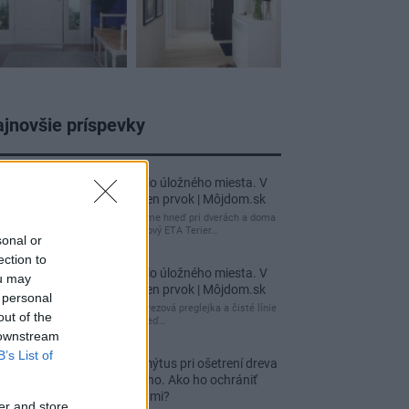
jnovšie príspevky
Re: Takto sa rieši málo úložného miesta. V
tomto byte stačil jeden prvok | Môjdom.sk
My napríklad labky utierame hneď pri dverách a doma
pred dvere používame tyčový ETA Terier…
sonal or
ection to
Re: Takto sa rieši málo úložného miesta. V
ou may
tomto byte stačil jeden prvok | Môjdom.sk
 personal
Dizajn je to nádherný, tá brezová preglejka a čisté línie
out of the
vyzerajú super. Ale vždy, keď…
 downstream
B’s List of
Re: Toto je najväčší mýtus pri ošetrení dreva
a môže vás vyjsť draho. Ako ho ochrániť
pred hnitím a škodcami?
er and store