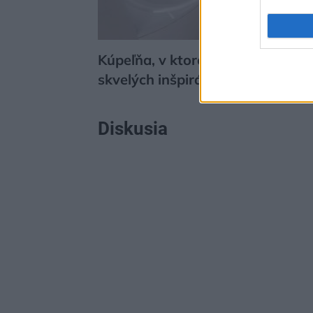
Kúpeľňa, v ktorej sa budete cíti
skvelých inšpirácií
Diskusia