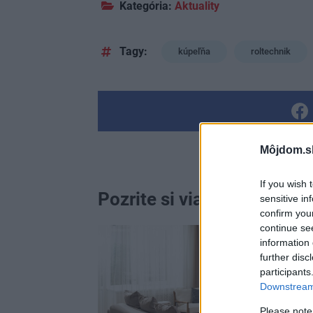
Kategória:
Aktuality
Tagy:
kúpeľňa
roltechnik
Môjdom.s
If you wish 
Pozrite si viac
sensitive in
confirm you
continue se
information 
further disc
participants
Downstream 
Please note