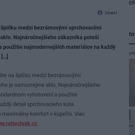
Zdieľať
a špičku medzi bezrámovými sprchovacími
In
 sklo. Najnáročnejšieho zákazníka poteší
 použitie najmodernejších materiálov na každý
pr
 […]
ráte na špičku medzi bezrámovými
lohe je samozrejme sklo. Najnáročnejšieho
andardnom vyhotovení a použitie
aždý detail sprchovacieho kúta.
 maximálny komfort v kúpeľni. Viac
w.roltechnik.cz
.