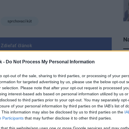
sprchovací kút
Na
Zdieľať článok
k -
Do Not Process My Personal Information
to opt-out of the sale, sharing to third parties, or processing of your per
formation for targeted advertising by us, please use the below opt-out s
r selection. Please note that after your opt-out request is processed y
eing interest-based ads based on personal information utilized by us or
disclosed to third parties prior to your opt-out. You may separately opt-
losure of your personal information by third parties on the IAB’s list of
. This information may also be disclosed by us to third parties on the
IA
Participants
that may further disclose it to other third parties.
 that this website/app uses one or more Google services and may gath