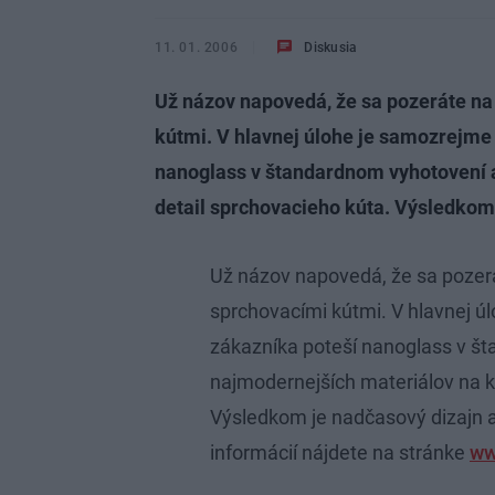
11. 01. 2006
Diskusia
Už názov napovedá, že sa pozeráte n
kútmi. V hlavnej úlohe je samozrejme
nanoglass v štandardnom vyhotovení a
detail sprchovacieho kúta. Výsledkom
Už názov napovedá, že sa poze
sprchovacími kútmi. V hlavnej ú
zákazníka poteší nanoglass v št
najmodernejších materiálov na k
Výsledkom je nadčasový dizajn a
informácií nájdete na stránke
ww