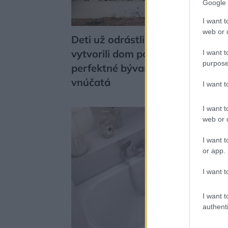
Google 
I want t
web or d
Deti už odrástli, tak si rodičia
vytvorili dom podľa seba. Majú
I want t
purpose
perfektné bývanie pre svoj život 
vnúčatá
I want 
I want t
web or d
I want t
or app.
I want t
I want t
authenti