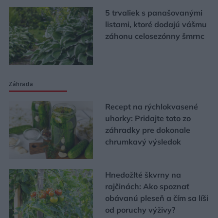
5 trvaliek s panašovanými
listami, ktoré dodajú vášmu
záhonu celosezónny šmrnc
Záhrada
Recept na rýchlokvasené
uhorky: Pridajte toto zo
záhradky pre dokonale
chrumkavý výsledok
Hnedožlté škvrny na
rajčinách: Ako spoznať
obávanú pleseň a čím sa líši
od poruchy výživy?