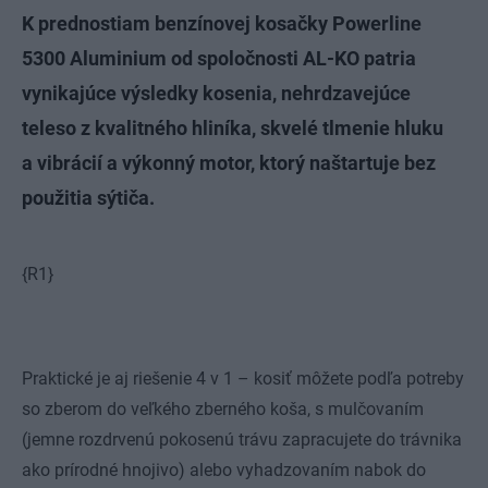
K prednostiam benzínovej kosačky Powerline
5300 Aluminium od spoločnosti AL-KO patria
vynikajúce výsledky kosenia, nehrdzavejúce
teleso z kvalitného hliníka, skvelé tlmenie hluku
a vibrácií a výkonný motor, ktorý naštartuje bez
použitia sýtiča.
{R1}
Praktické je aj riešenie 4 v 1 – kosiť môžete podľa potreby
so zberom do veľkého zberného koša, s mulčovaním
(jemne rozdrvenú pokosenú trávu zapracujete do trávnika
ako prírodné hnojivo) alebo vyhadzovaním nabok do