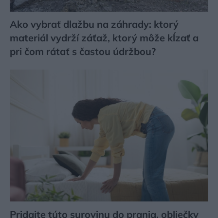
Ako vybrať dlažbu na záhrady: ktorý
materiál vydrží záťaž, ktorý môže kĺzať a
pri čom rátať s častou údržbou?
Pridajte túto surovinu do prania, obliečky