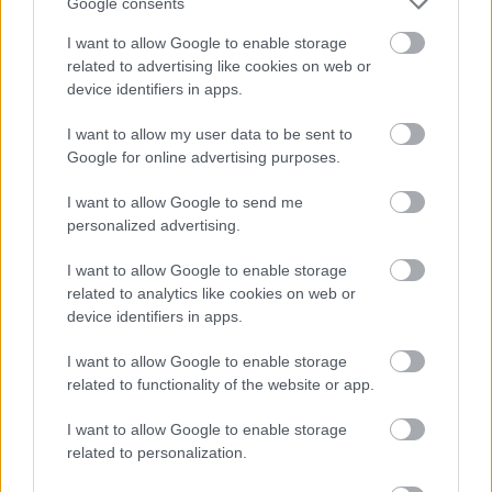
Google consents
I want to allow Google to enable storage
related to advertising like cookies on web or
device identifiers in apps.
I want to allow my user data to be sent to
Google for online advertising purposes.
I want to allow Google to send me
Najčítanejšie
personalized advertising.
Za týždeň
Za mesiac
I want to allow Google to enable storage
Deti odrástli, rodičia majú bývanie presne podľa
related to analytics like cookies on web or
seba. V novom dome je všetko pre ich život i
device identifiers in apps.
návštevy vnúčat
I want to allow Google to enable storage
Žije pri lese, chová sliepky a uspáva ju rieka.
related to functionality of the website or app.
Miestni remeselníci vytvorili bývanie, ktoré vyzerá
ako malý raj
I want to allow Google to enable storage
related to personalization.
K bytu ladili aj škáry v obklade. Majitelia zbúrali
stereotyp, bývanie vyzerá ako z filmov svojského