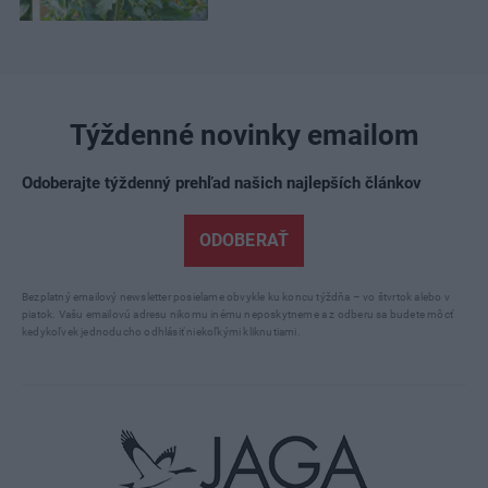
Týždenné novinky emailom
Odoberajte týždenný prehľad našich najlepších článkov
ODOBERAŤ
Bezplatný emailový newsletter posielame obvykle ku koncu týždňa – vo štvrtok alebo v
piatok. Vašu emailovú adresu nikomu inému neposkytneme a z odberu sa budete môcť
kedykoľvek jednoducho odhlásiť niekoľkými kliknutiami.