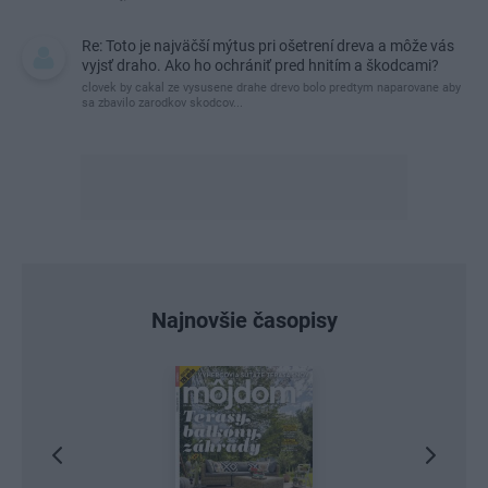
Re: Toto je najväčší mýtus pri ošetrení dreva a môže vás
vyjsť draho. Ako ho ochrániť pred hnitím a škodcami?
clovek by cakal ze vysusene drahe drevo bolo predtym naparovane aby
sa zbavilo zarodkov skodcov...
Najnovšie časopisy