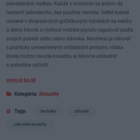
pravidelných riadkov. Každá z možností sa pritom dá
nastaviť jednoducho, bez použitia náradia. Veľké kolesá
uložené v dvojradových guľôčkových ložiskách sa nekĺžu
a šetria trávnik a rýchlosť môžete plynulo regulovať podľa
svojich potrieb alebo stavu trávnika. Novinkou je rukoväť
s prakticky umiestnenými ovládacími prvkami, vďaka
ktorej možno navyše kosačku aj šikovne uskladniť
a pohodlne vyčistiť.
www.al-ko.sk
Kategória:
Aktuality
Tagy:
technika
záhrada
záhradné kosačky