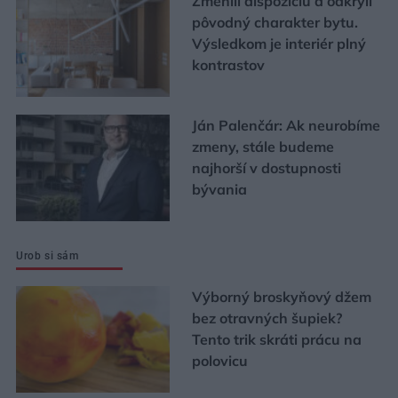
Zmenili dispozíciu a odkryli
pôvodný charakter bytu.
Výsledkom je interiér plný
kontrastov
Ján Palenčár: Ak neurobíme
zmeny, stále budeme
najhorší v dostupnosti
bývania
Urob si sám
Výborný broskyňový džem
bez otravných šupiek?
Tento trik skráti prácu na
polovicu