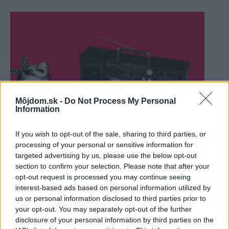
Môjdom.sk -
Do Not Process My Personal
Information
If you wish to opt-out of the sale, sharing to third parties, or
SENCOR je tu už vyše 50 rokov. Toto ste o ňom
processing of your personal or sensitive information for
targeted advertising by us, please use the below opt-out
určite nevedeli!
section to confirm your selection. Please note that after your
opt-out request is processed you may continue seeing
interest-based ads based on personal information utilized by
Diskusia
us or personal information disclosed to third parties prior to
your opt-out. You may separately opt-out of the further
disclosure of your personal information by third parties on the