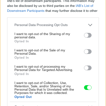
IAB’s list of downstream participants. This information may
also be disclosed by us to third parties on the
IAB’s List of
Downstream Participants
that may further disclose it to other
third parties.
Please note that this website/app uses one or more Google
Personal Data Processing Opt Outs
services and may gather and store information including but
not limited to your visit or usage behaviour. You may click to
I want to opt-out of the Sharing of my
personal data.
grant or deny consent to Google and its third-party tags to
Opted In
use your data for below specified purposes in below Google
consent section.
I want to opt-out of the Sale of my
Personal Data.
Opted In
I want to opt-out of processing my
Personal Data for Targeted Advertising.
Opted In
I want to opt-out of Collection, Use,
Retention, Sale, and/or Sharing of my
Personal Data that Is Unrelated with the
Purposes for which it was collected.
Opted Out