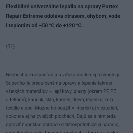
Flexibilné univerzálne lepidlo na opravy Pattex
Repair Extreme odoláva otrasom, ohybom, vode
i teplotám od –50 °C do +120 °C.
{R1}
Neobsahuje rozpúšťadlá a vďaka modernej technológii
Superflex je predurčené na opravy a lepenie takmer
všetkých materiálov – lepí kovy, plasty (okrem PP, PE
a teflónu), kaučuk, sklo, kameň, drevo, lepenku, kožu,
textílie a pod. Možno ho použiť v interiéri aj v exteriéri,
dokonca aj na zvislých plochách. Dajú sa s ním teda
opraviť napríklad domáce elektrospotrebiče či náradie,
namáhané plochy topánok, predmety, ktoré sú v styku