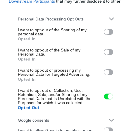
Downstream Participants
that may further disclose it to other
third parties.
Please note that this website/app uses one or more Google
Personal Data Processing Opt Outs
services and may gather and store information including but
not limited to your visit or usage behaviour. You may click to
I want to opt-out of the Sharing of my
personal data.
grant or deny consent to Google and its third-party tags to
Opted In
Najnovšie príspevky
use your data for below specified purposes in below Google
consent section.
I want to opt-out of the Sale of my
Personal Data.
Opted In
Re: Takto sa rieši málo úložného miesta. V tomto byte
stačil jeden prvok | Môjdom.sk
I want to opt-out of processing my
My napríklad labky utierame hneď pri dverách a doma pred dvere
Personal Data for Targeted Advertising.
používame tyčový ETA Terier…
Opted In
I want to opt-out of Collection, Use,
Re: Takto sa rieši málo úložného miesta. V tomto byte
Retention, Sale, and/or Sharing of my
stačil jeden prvok | Môjdom.sk
Personal Data that Is Unrelated with the
Dizajn je to nádherný, tá brezová preglejka a čisté línie vyzerajú super.
Purposes for which it was collected.
Ale vždy, keď…
Opted Out
Re: Toto je najväčší mýtus pri ošetrení dreva a môže vás
Google consents
vyjsť draho. Ako ho ochrániť pred hnitím a škodcami?
I want to allow Google to enable storage
clovek by cakal ze vysusene drahe drevo bolo predtym naparovane aby