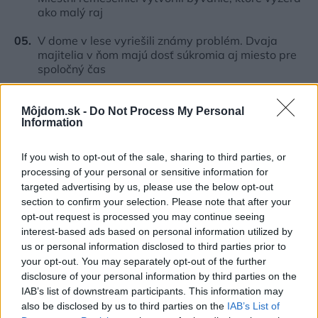
ako malý raj
V dome v lese vyriešili známy problém. Dvaja
majitelia v ňom majú dosť súkromia aj miesto pre
spoločný čas
Môjdom.sk -
Do Not Process My Personal
Inšpirácie
Information
If you wish to opt-out of the sale, sharing to third parties, or
pracovňa
,
sklo
,
modrá
processing of your personal or sensitive information for
targeted advertising by us, please use the below opt-out
section to confirm your selection. Please note that after your
opt-out request is processed you may continue seeing
interest-based ads based on personal information utilized by
us or personal information disclosed to third parties prior to
your opt-out. You may separately opt-out of the further
disclosure of your personal information by third parties on the
IAB’s list of downstream participants. This information may
also be disclosed by us to third parties on the
IAB’s List of