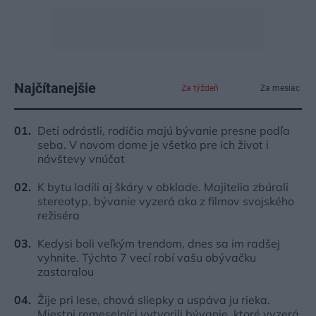
Najčítanejšie
Za týždeň
Za mesiac
Deti odrástli, rodičia majú bývanie presne podľa
seba. V novom dome je všetko pre ich život i
návštevy vnúčat
K bytu ladili aj škáry v obklade. Majitelia zbúrali
stereotyp, bývanie vyzerá ako z filmov svojského
režiséra
Kedysi boli veľkým trendom, dnes sa im radšej
vyhnite. Týchto 7 vecí robí vašu obývačku
zastaralou
Žije pri lese, chová sliepky a uspáva ju rieka.
Miestni remeselníci vytvorili bývanie, ktoré vyzerá