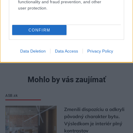
Môj dom 07-08/2026
functionality and fraud prevention, and other
user protection.
CONFIRM
Data Deletion
Data Access
Privacy Policy
Mohlo by vás zaujímať
ASB.sk
Zmenili dispozíciu a odkryli
pôvodný charakter bytu.
Výsledkom je interiér plný
kontrastov