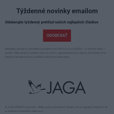
Týždenné novinky emailom
Odoberajte týždenný prehľad našich najlepších článkov
ODOBERAŤ
Bezplatný emailový newsletter posielame obvykle ku koncu týždňa – vo štvrtok alebo v
piatok. Vašu emailovú adresu nikomu inému neposkytneme a z odberu sa budete môcť
kedykoľvek jednoducho odhlásiť niekoľkými kliknutiami.
© JAGA GROUP a Zoznam. Všetky práva vyhradené. Obsah online magazínu Môjdom.sk
je chránený autorským zákonom.