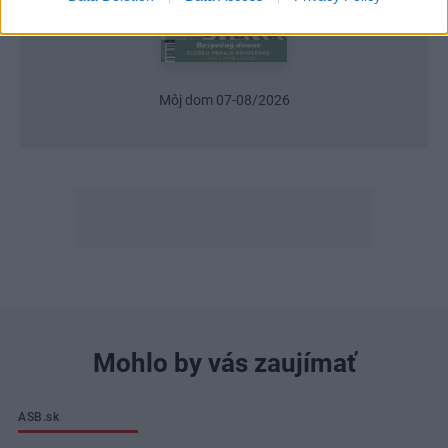
Môj dom 07-08/2026
Mohlo by vás zaujímať
ASB.sk