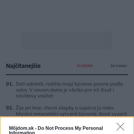
Najčítanejšie
Za týždeň
Za mesiac
Deti odrástli, rodičia majú bývanie presne podľa
seba. V novom dome je všetko pre ich život i
návštevy vnúčat
Žije pri lese, chová sliepky a uspáva ju rieka.
Miestni remeselníci vytvorili bývanie, ktoré vyzerá
ako malý raj
Môjdom.sk -
Do Not Process My Personal
K bytu ladili aj škáry v obklade. Majitelia zbúrali
Information