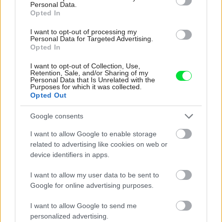
Personal Data.
Opted In
I want to opt-out of processing my
Personal Data for Targeted Advertising.
Opted In
I want to opt-out of Collection, Use,
Retention, Sale, and/or Sharing of my
Personal Data that Is Unrelated with the
Purposes for which it was collected.
Opted Out
Google consents
Najnovšie príspevky
I want to allow Google to enable storage
related to advertising like cookies on web or
Re: Takto sa rieši málo úložného miesta. V tomto byte
device identifiers in apps.
stačil jeden prvok | Môjdom.sk
My napríklad labky utierame hneď pri dverách a doma pred dvere
I want to allow my user data to be sent to
používame tyčový ETA Terier…
Google for online advertising purposes.
Re: Takto sa rieši málo úložného miesta. V tomto byte
I want to allow Google to send me
stačil jeden prvok | Môjdom.sk
personalized advertising.
Dizajn je to nádherný, tá brezová preglejka a čisté línie vyzerajú super.