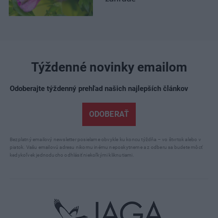
Týždenné novinky emailom
Odoberajte týždenný prehľad našich najlepších článkov
ODOBERAŤ
Bezplatný emailový newsletter posielame obvykle ku koncu týždňa – vo štvrtok alebo v
piatok. Vašu emailovú adresu nikomu inému neposkytneme a z odberu sa budete môcť
kedykoľvek jednoducho odhlásiť niekoľkými kliknutiami.