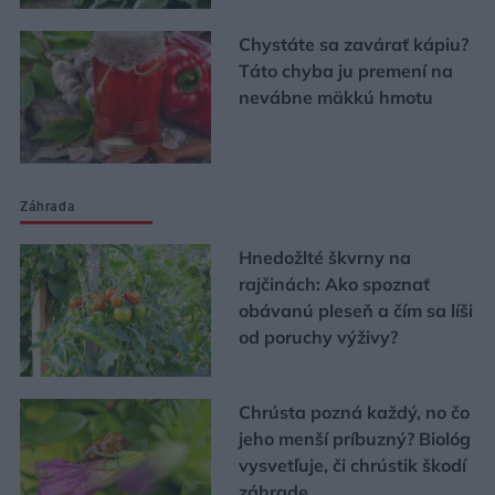
Chystáte sa zavárať kápiu?
Táto chyba ju premení na
nevábne mäkkú hmotu
Záhrada
Hnedožlté škvrny na
rajčinách: Ako spoznať
obávanú pleseň a čím sa líši
od poruchy výživy?
Chrústa pozná každý, no čo
jeho menší príbuzný? Biológ
vysvetľuje, či chrústik škodí
záhrade