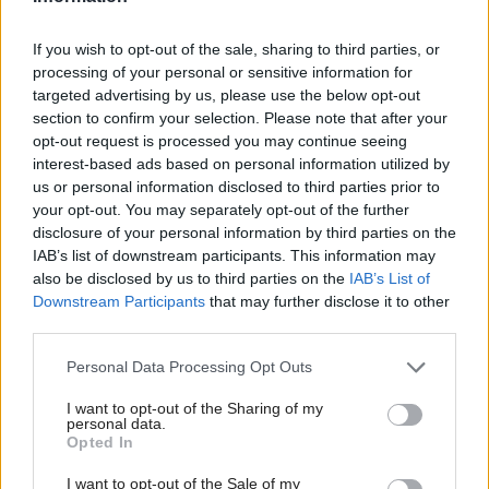
stereotyp, bývanie vyzerá ako z filmov svojského
režiséra
If you wish to opt-out of the sale, sharing to third parties, or
processing of your personal or sensitive information for
Pridajte túto surovinu do prania, obliečky budú
targeted advertising by us, please use the below opt-out
hladšie a pevnejšie. Starý trik z hotelov poznali už
section to confirm your selection. Please note that after your
naše babičky
opt-out request is processed you may continue seeing
interest-based ads based on personal information utilized by
Kedysi boli veľkým trendom, dnes sa im radšej
vyhnite. Týchto 7 vecí robí vašu obývačku
us or personal information disclosed to third parties prior to
zastaralou
your opt-out. You may separately opt-out of the further
disclosure of your personal information by third parties on the
IAB’s list of downstream participants. This information may
Inšpirácie
also be disclosed by us to third parties on the
IAB’s List of
Downstream Participants
that may further disclose it to other
third parties.
pracovňa
,
sklo
,
modrá
Please note that this website/app uses one or more Google
Personal Data Processing Opt Outs
services and may gather and store information including but
not limited to your visit or usage behaviour. You may click to
I want to opt-out of the Sharing of my
personal data.
grant or deny consent to Google and its third-party tags to
Opted In
use your data for below specified purposes in below Google
consent section.
I want to opt-out of the Sale of my