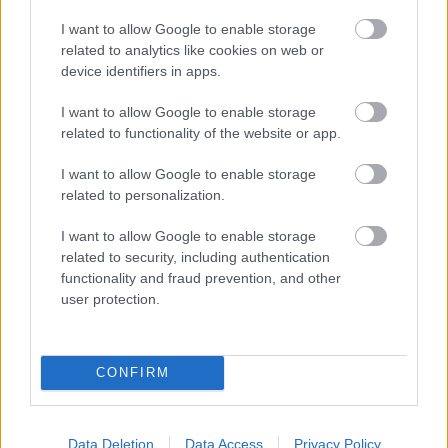
Ale vždy, keď…
I want to allow Google to enable storage
related to analytics like cookies on web or
Re: Toto je najväčší mýtus pri ošetrení dreva a môže vás
device identifiers in apps.
vyjsť draho. Ako ho ochrániť pred hnitím a škodcami?
clovek by cakal ze vysusene drahe drevo bolo predtym naparovane aby
sa zbavilo zarodkov skodcov...
I want to allow Google to enable storage
related to functionality of the website or app.
I want to allow Google to enable storage
related to personalization.
I want to allow Google to enable storage
related to security, including authentication
functionality and fraud prevention, and other
user protection.
Najnovšie časopisy
CONFIRM
Data Deletion
Data Access
Privacy Policy