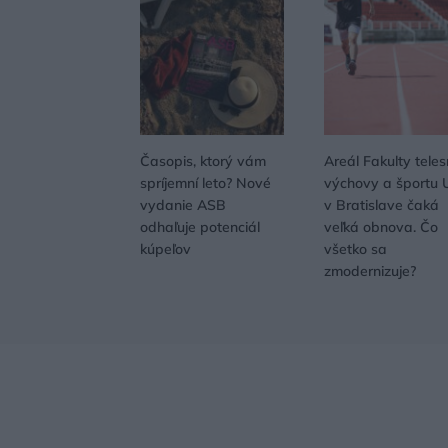
Časopis, ktorý vám
Areál Fakulty teles
spríjemní leto? Nové
výchovy a športu 
vydanie ASB
v Bratislave čaká
odhaľuje potenciál
veľká obnova. Čo
kúpeľov
všetko sa
zmodernizuje?