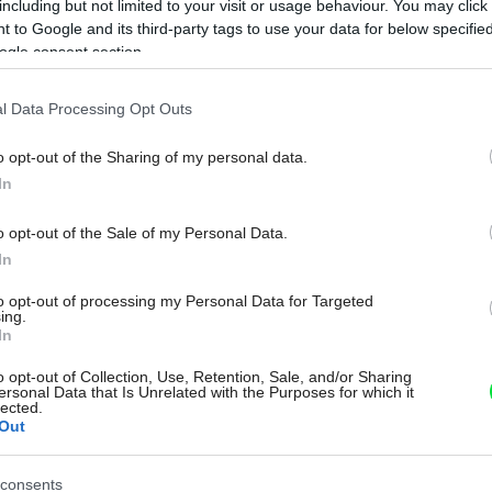
including but not limited to your visit or usage behaviour. You may click 
, je zdravotne neškodný, farebne stály
 to Google and its third-party tags to use your data for below specifi
ňom neusádza vodný kameň a netvoria
ogle consent section.
amo pod drezom, takže zvyšky po čistení
Na
l Data Processing Opt Outs
ša najkratšou cestou.
o opt-out of the Sharing of my personal data.
k
In
o opt-out of the Sale of my Personal Data.
In
to opt-out of processing my Personal Data for Targeted
Zdieľať článok
ing.
In
o opt-out of Collection, Use, Retention, Sale, and/or Sharing
ersonal Data that Is Unrelated with the Purposes for which it
lected.
Out
consents