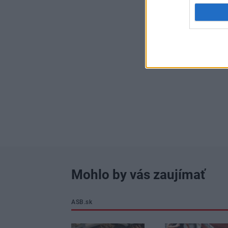
Mohlo by vás zaujímať
ASB.sk