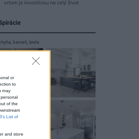
vrtom je investíciou na celý život
špirácie
chyňa
,
kameň
,
biela
sonal or
ection to
ou may
 personal
out of the
 downstream
B’s List of
er and store