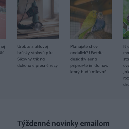
nej
Urobte z uhlovej
Plánujete chov
Nie
UK
brúsky stolovú pílu:
anduliek? Ušetrite
mno
Šikovný trik na
desiatky eur a
sta
dokonale presné rezy
pripravte im domov,
ov
ktorý budú milovať
Ja
ro
dr
Týždenné novinky emailom