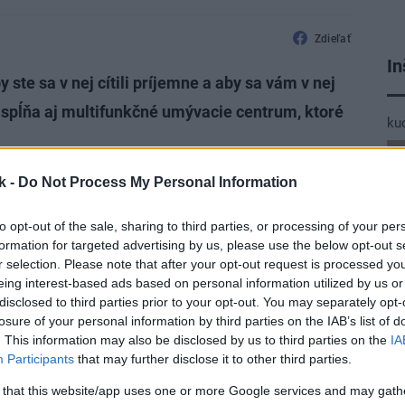
Zdieľať
In
ste sa v nej cítili príjemne a aby sa vám v nej
 spĺňa aj multifunkčné umývacie centrum, ktoré
ku
k -
Do Not Process My Personal Information
to opt-out of the sale, sharing to third parties, or processing of your per
a systém nádob na triedený odpad, ktoré na
formation for targeted advertising by us, please use the below opt-out s
r selection. Please note that after your opt-out request is processed y
ako činnosti v kuchyni. Batéria môže
eing interest-based ads based on personal information utilized by us or
torá uľahčuje umývanie mäsa, zeleniny aj
disclosed to third parties prior to your opt-out. You may separately opt-
losure of your personal information by third parties on the IAB’s list of
jednoducho naplniť aj vysokú vázu či
. This information may also be disclosed by us to third parties on the
IA
racovnej doske. Praktickou novinkou sú
Participants
that may further disclose it to other third parties.
ur II. Obsahuje až 80 % žuly, čo zaručuje
 that this website/app uses one or more Google services and may gath