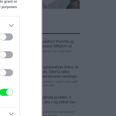
to grant or
ed purposes
jnovšie príspevky
Re: Ako sa zbaviť ucholakov? Pomôžu aj
jednoduché domáce pasce | Môjdom.sk
blbeckovia, "ucholak" je uzitocny a len idiot kantri
uzitocny hmyz
Re: Vidiecku usadlosť postavili tak dobre, že
domáceho chráni i dnes. Ešte tu vidno
kamenné múry, no staré bývanie nečakajte
čakám kedy budú wc misy priamo v spálni! Umývadlá
už sú štandardom! Tu niekomu ebe…
Re: Tesná spálňa už nebude problém. 5
praktických nápadov, ako v nej získať viac
úložného miesta
Ja som pred časom v rámci šetrenia miesta skúsil
využiť priestor pod posteľou a nakúpil…