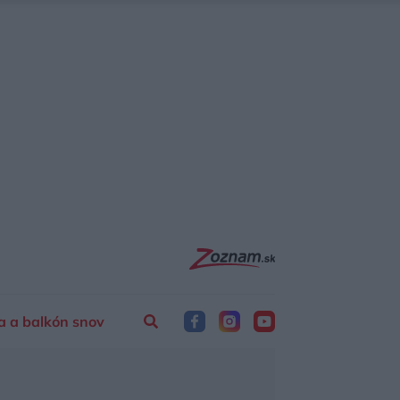
a a balkón snov