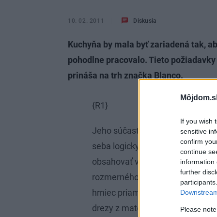
10. 02. 2011
Diskusia
Kuchyňa by mala byť zariadená tak, aby 
pohodlne pracovalo. Tieto požiadavky
prináša na trh značka Blanco.
Môjdom.s
{R1}
If you wish 
Jeho súčasťou je drez, batéria 
sensitive in
confirm you
seba logicky nadväzujú rovnako, 
continue se
obsahovať vyťahovaciu spršku, k
information 
further disc
rozmerného riadu, a môžete ňou 
participants
hrniec priamo na varnej alebo p
Downstream 
drezy z materiálu silgranit PuraD
Please note