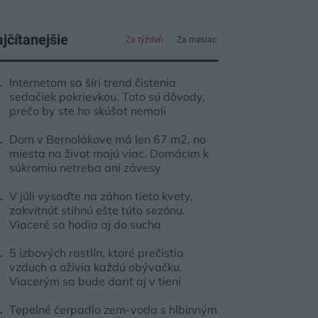
jčítanejšie
Za týždeň
Za mesiac
Internetom sa šíri trend čistenia
sedačiek pokrievkou. Toto sú dôvody,
prečo by ste ho skúšať nemali
Dom v Bernolákove má len 67 m2, no
miesta na život majú viac. Domácim k
súkromiu netreba ani závesy
V júli vysaďte na záhon tieto kvety,
zakvitnúť stihnú ešte túto sezónu.
Viaceré sa hodia aj do sucha
5 izbových rastlín, ktoré prečistia
vzduch a oživia každú obývačku.
Viacerým sa bude dariť aj v tieni
Tepelné čerpadlo zem-voda s hlbinným