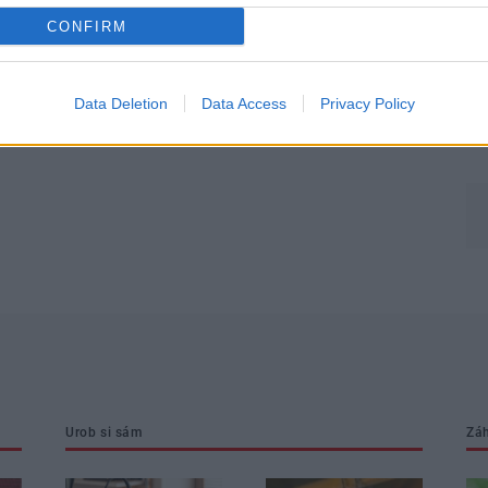
CONFIRM
Môj dom Špeciál 02/2026
Data Deletion
Data Access
Privacy Policy
Urob si sám
Zá