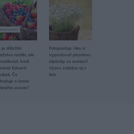
 je dôležité
Fotopostup: Ako si
žstvo rastlín, ale
vypestovať plesnivec
rostlivosť, tvrdí
alpínsky zo semien?
ocinár Eduard
Výsev zvládne aj v
kubek. Čo
lete
zhoduje o úrode
obného ovocia?