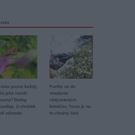
hrada
rústa pozná každý,
Pustite sa do
 čo jeho menší
množenia
íbuzný? Biológ
vždyzelených
vetľuje, či chrústik
listnáčov. Teraz je na
odí záhrade
to vhodný čas!