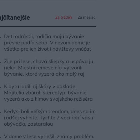
jčítanejšie
Za týždeň
Za mesiac
Deti odrástli, rodičia majú bývanie
presne podľa seba. V novom dome je
všetko pre ich život i návštevy vnúčat
Žije pri lese, chová sliepky a uspáva ju
rieka. Miestni remeselníci vytvorili
bývanie, ktoré vyzerá ako malý raj
K bytu ladili aj škáry v obklade.
Majitelia zbúrali stereotyp, bývanie
vyzerá ako z filmov svojského režiséra
Kedysi boli veľkým trendom, dnes sa im
radšej vyhnite. Týchto 7 vecí robí vašu
obývačku zastaralou
V dome v lese vyriešili známy problém.