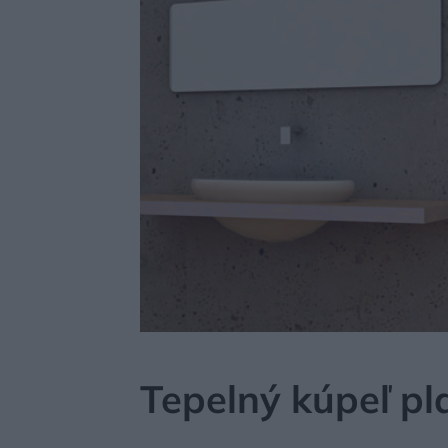
MÔJDOM
AKTUALITY
Tepelný kúpeľ p