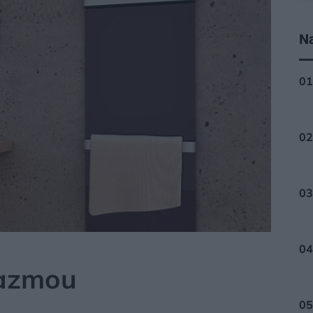
Na
lazmou