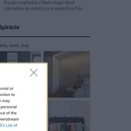
Dvaja majitelia v ňom majú dosť
súkromia aj miesto pre spoločný čas
špirácie
álňa
,
textil
,
sivá
sonal or
ection to
ou may
 personal
out of the
 downstream
B’s List of