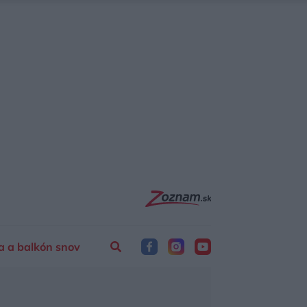
a a balkón snov