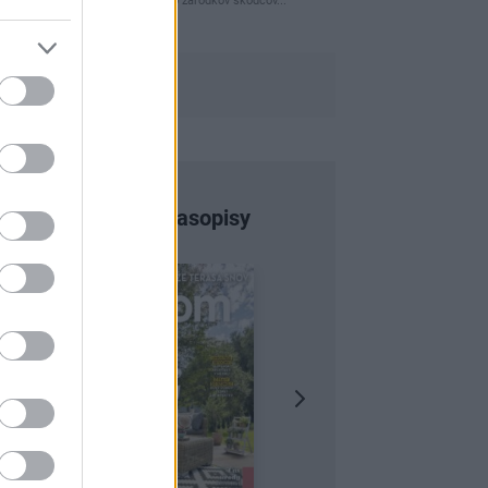
naparovane aby sa zbavilo zarodkov skodcov...
Najnovšie časopisy