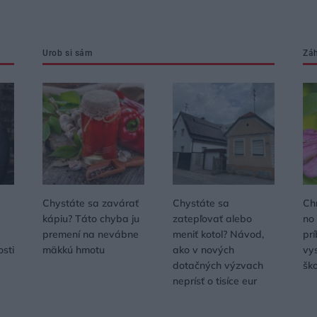
Urob si sám
Zá
Chystáte sa zavárať
Chystáte sa
Ch
kápiu? Táto chyba ju
zatepľovať alebo
no
premení na nevábne
meniť kotol? Návod,
pr
osti
mäkkú hmotu
ako v nových
vys
dotačných výzvach
šk
neprísť o tisíce eur