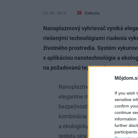
25. 06. 2010
Diskusia
Nanoplazmový vyhrievač vyniká eleg
riešenými technológiami riadenia vyk
životného prostredia. Systém vykurov
s aplikáciou nanotechnológie a ekolog
na požadovanú teplotu síce nanoplaz
Môjdom.s
Nanoplazmový vyhrievač vyniká
If you wish 
elegantne riešenými technológi
sensitive in
bezpečnosti a ochrany životného
confirm you
continue se
kombinácia tepelného generátor
information 
further disc
a ekologicky neškodného skla. V
participants
teplotu síce nanoplazmové vyhrie