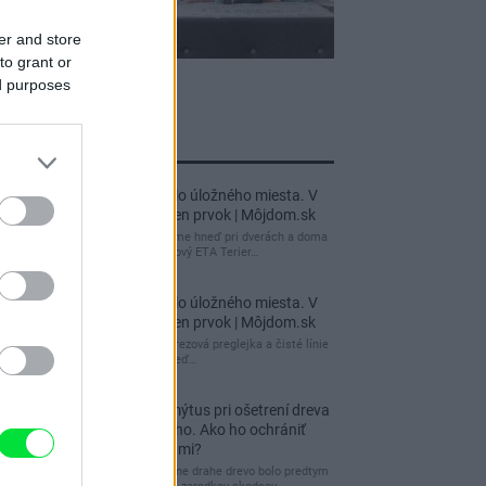
er and store
to grant or
ed purposes
jnovšie príspevky
Re: Takto sa rieši málo úložného miesta. V
tomto byte stačil jeden prvok | Môjdom.sk
My napríklad labky utierame hneď pri dverách a doma
pred dvere používame tyčový ETA Terier…
Re: Takto sa rieši málo úložného miesta. V
tomto byte stačil jeden prvok | Môjdom.sk
Dizajn je to nádherný, tá brezová preglejka a čisté línie
vyzerajú super. Ale vždy, keď…
Re: Toto je najväčší mýtus pri ošetrení dreva
a môže vás vyjsť draho. Ako ho ochrániť
pred hnitím a škodcami?
clovek by cakal ze vysusene drahe drevo bolo predtym