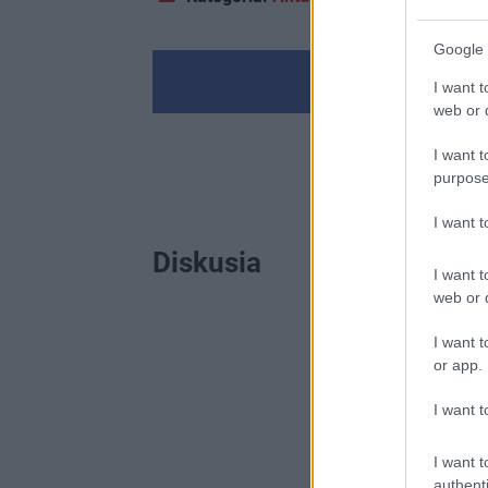
Google 
I want t
web or d
I want t
purpose
I want 
Diskusia
I want t
web or d
I want t
or app.
I want t
I want t
authenti