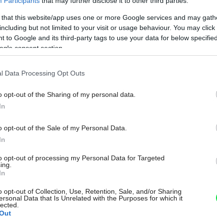
Participants
that may further disclose it to other third parties.
dobne ako prírodný zdroj tepla – Slnko.
 that this website/app uses one or more Google services and may gath
azmových vyhrievačov sú rovnaké. Inak
including but not limited to your visit or usage behaviour. You may click 
 to Google and its third-party tags to use your data for below specifi
 sú vytvorené v laboratórnych
ogle consent section.
Na
é plazmovým vyhrievačom. Vďaka
l Data Processing Opt Outs
ia povrchovej teploty a technológii
e ako elektrické vyhrievače, a pritom
o opt-out of the Sharing of my personal data.
 telesa pracuje ako dodatočný generátor
In
je aj po vypnutí ohrievača. Väčšia plocha
o opt-out of the Sale of my Personal Data.
á o vyhriatie väčšieho priestoru. Ohrev je
In
mický tepelný kúpeľ.
to opt-out of processing my Personal Data for Targeted
ing.
In
o opt-out of Collection, Use, Retention, Sale, and/or Sharing
ersonal Data that Is Unrelated with the Purposes for which it
lected.
Out