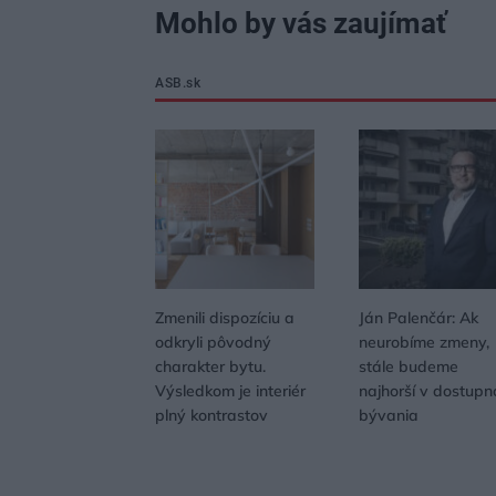
Mohlo by vás zaujímať
ASB.sk
Zmenili dispozíciu a
Ján Palenčár: Ak
odkryli pôvodný
neurobíme zmeny,
charakter bytu.
stále budeme
Výsledkom je interiér
najhorší v dostupn
plný kontrastov
bývania