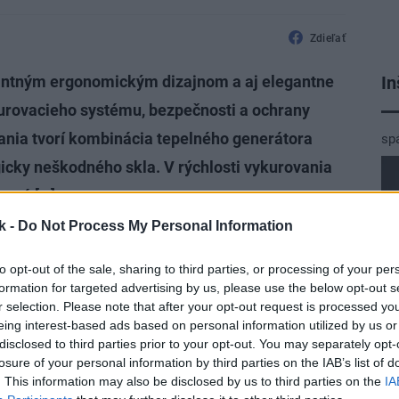
Zdieľať
In
antným ergonomickým dizajnom a aj elegantne
urovacieho systému, bezpečnosti a ochrany
ania tvorí kombinácia tepelného generátora
sp
icky neškodného skla. V rýchlosti vykurovania
mové […]
k -
Do Not Process My Personal Information
 elegantným ergonomickým dizajnom a aj
to opt-out of the sale, sharing to third parties, or processing of your per
ami riadenia vykurovacieho systému,
formation for targeted advertising by us, please use the below opt-out s
 prostredia. Systém vykurovania tvorí
r selection. Please note that after your opt-out request is processed y
eing interest-based ads based on personal information utilized by us or
a s aplikáciou nanotechnológie
disclosed to third parties prior to your opt-out. You may separately opt-
losure of your personal information by third parties on the IAB’s list of
 rýchlosti vykurovania na požadovanú
. This information may also be disclosed by us to third parties on the
IA
vače nevynikajú, ale o to zaujímavejšia je