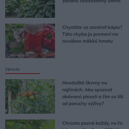
záhonu celosezónny šmrnc
Chystáte sa zavárať kápiu?
Táto chyba ju premení na
nevábne mäkkú hmotu
Záhrada
Hnedožlté škvrny na
rajčinách: Ako spoznať
obávanú pleseň a čím sa líši
od poruchy výživy?
Chrústa pozná každý, no čo