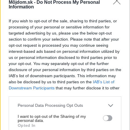
ako malý raj
Môjdom.sk -
Do Not Process My Personal
Information
K bytu ladili aj škáry v obklade. Majitelia zbúrali
stereotyp, bývanie vyzerá ako z filmov svojského
If you wish to opt-out of the sale, sharing to third parties, or
režiséra
processing of your personal or sensitive information for
targeted advertising by us, please use the below opt-out
Pridajte túto surovinu do prania, obliečky budú
section to confirm your selection. Please note that after your
hladšie a pevnejšie. Starý trik z hotelov poznali už
opt-out request is processed you may continue seeing
naše babičky
interest-based ads based on personal information utilized by
us or personal information disclosed to third parties prior to
Kedysi boli veľkým trendom, dnes sa im radšej
your opt-out. You may separately opt-out of the further
vyhnite. Týchto 7 vecí robí vašu obývačku
disclosure of your personal information by third parties on the
zastaralou
IAB’s list of downstream participants. This information may
also be disclosed by us to third parties on the
IAB’s List of
Downstream Participants
that may further disclose it to other
Inšpirácie
third parties.
Please note that this website/app uses one or more Google
Personal Data Processing Opt Outs
pracovňa
,
sklo
,
modrá
services and may gather and store information including but
not limited to your visit or usage behaviour. You may click to
I want to opt-out of the Sharing of my
personal data.
grant or deny consent to Google and its third-party tags to
Opted In
use your data for below specified purposes in below Google