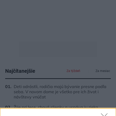
Najčítanejšie
Za týždeň
Za mesiac
Deti odrástli, rodičia majú bývanie presne podľa
seba. V novom dome je všetko pre ich život i
návštevy vnúčat
Žije pri lese, chová sliepky a uspáva ju rieka.
Miestni remeselníci vytvorili bývanie, ktoré vyzerá