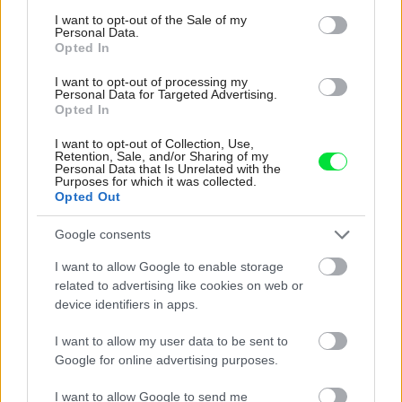
consent section.
I want to opt-out of the Sale of my
Personal Data.
Opted In
I want to opt-out of processing my
Personal Data for Targeted Advertising.
Opted In
I want to opt-out of Collection, Use,
Retention, Sale, and/or Sharing of my
Personal Data that Is Unrelated with the
Purposes for which it was collected.
Opted Out
Google consents
Najnovšie príspevky
I want to allow Google to enable storage
related to advertising like cookies on web or
device identifiers in apps.
Re: Takto sa rieši málo úložného miesta. V tomto byte
stačil jeden prvok | Môjdom.sk
I want to allow my user data to be sent to
My napríklad labky utierame hneď pri dverách a doma pred dvere
Google for online advertising purposes.
používame tyčový ETA Terier…
I want to allow Google to send me