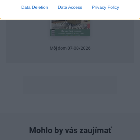
Data Deletion
Data Access
Privacy Policy
Môj dom 07-08/2026
Mohlo by vás zaujímať