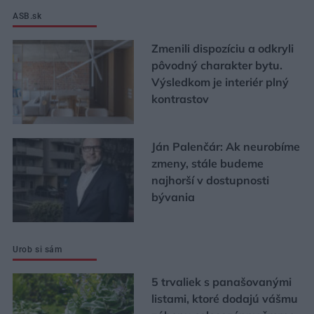
ASB.sk
Zmenili dispozíciu a odkryli
pôvodný charakter bytu.
Výsledkom je interiér plný
kontrastov
Ján Palenčár: Ak neurobíme
zmeny, stále budeme
najhorší v dostupnosti
bývania
Urob si sám
5 trvaliek s panašovanými
listami, ktoré dodajú vášmu