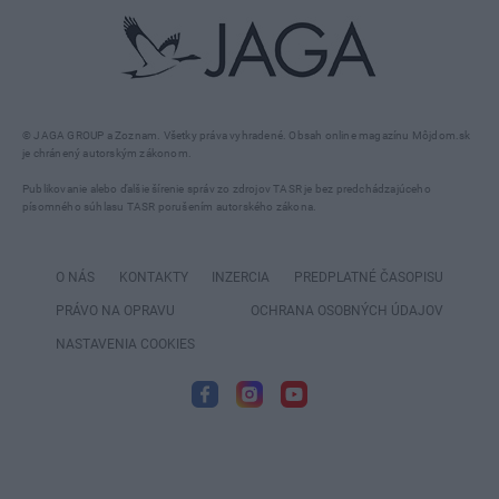
© JAGA GROUP a Zoznam. Všetky práva vyhradené. Obsah online magazínu Môjdom.sk
je chránený autorským zákonom.
Publikovanie alebo ďalšie šírenie správ zo zdrojov TASR je bez predchádzajúceho
písomného súhlasu TASR porušením autorského zákona.
O NÁS
KONTAKTY
INZERCIA
PREDPLATNÉ ČASOPISU
PRÁVO NA OPRAVU
OCHRANA OSOBNÝCH ÚDAJOV
NASTAVENIA COOKIES