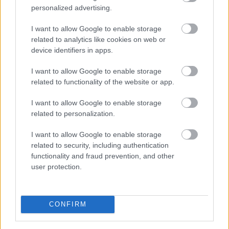
Re: Takto sa rieši málo úložného miesta. V tomto byte
personalized advertising.
stačil jeden prvok | Môjdom.sk
Dizajn je to nádherný, tá brezová preglejka a čisté línie vyzerajú super.
I want to allow Google to enable storage
Ale vždy, keď…
related to analytics like cookies on web or
device identifiers in apps.
Re: Toto je najväčší mýtus pri ošetrení dreva a môže vás
vyjsť draho. Ako ho ochrániť pred hnitím a škodcami?
I want to allow Google to enable storage
clovek by cakal ze vysusene drahe drevo bolo predtym naparovane aby
related to functionality of the website or app.
sa zbavilo zarodkov skodcov...
I want to allow Google to enable storage
related to personalization.
I want to allow Google to enable storage
related to security, including authentication
functionality and fraud prevention, and other
user protection.
Najnovšie časopisy
CONFIRM