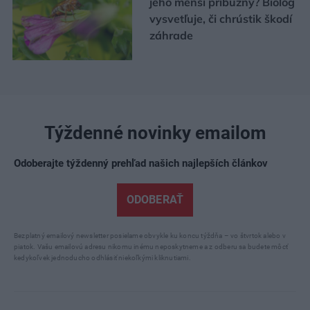
jeho menší príbuzný? Biológ
vysvetľuje, či chrústik škodí
záhrade
Týždenné novinky emailom
Odoberajte týždenný prehľad našich najlepších článkov
ODOBERAŤ
Bezplatný emailový newsletter posielame obvykle ku koncu týždňa – vo štvrtok alebo v
piatok. Vašu emailovú adresu nikomu inému neposkytneme a z odberu sa budete môcť
kedykoľvek jednoducho odhlásiť niekoľkými kliknutiami.