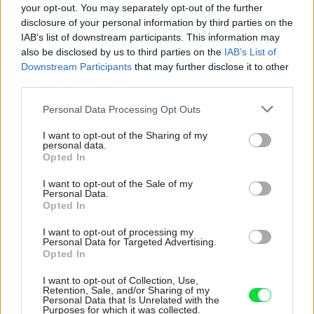
your opt-out. You may separately opt-out of the further
disclosure of your personal information by third parties on the
IAB’s list of downstream participants. This information may
also be disclosed by us to third parties on the
IAB’s List of
Downstream Participants
that may further disclose it to other
third parties.
Please note that this website/app uses one or more Google
Personal Data Processing Opt Outs
services and may gather and store information including but
not limited to your visit or usage behaviour. You may click to
I want to opt-out of the Sharing of my
personal data.
grant or deny consent to Google and its third-party tags to
Opted In
use your data for below specified purposes in below Google
consent section.
I want to opt-out of the Sale of my
Personal Data.
Opted In
Najnovšie príspevky
I want to opt-out of processing my
Personal Data for Targeted Advertising.
Opted In
Re: Takto sa rieši málo úložného miesta. V tomto byte
I want to opt-out of Collection, Use,
stačil jeden prvok | Môjdom.sk
Retention, Sale, and/or Sharing of my
Personal Data that Is Unrelated with the
My napríklad labky utierame hneď pri dverách a doma pred dvere
Purposes for which it was collected.
používame tyčový ETA Terier…