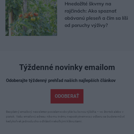
Hnedožlté škvrny na
rajčinách: Ako spoznať
obávanú pleseň a čím sa líši
od poruchy výživy?
Týždenné novinky emailom
Odoberajte týždenný prehľad našich najlepších článkov
ODOBERAŤ
Bezplatný emailový newsletter posielame obvykle ku koncu týždňa – vo štvrtok alebo v
piatok. Vašu emailovú adresu nikomu inému neposkytneme a z odberu sa budete môcť
kedykoľvek jednoducho odhlásiť niekoľkými kliknutiami.