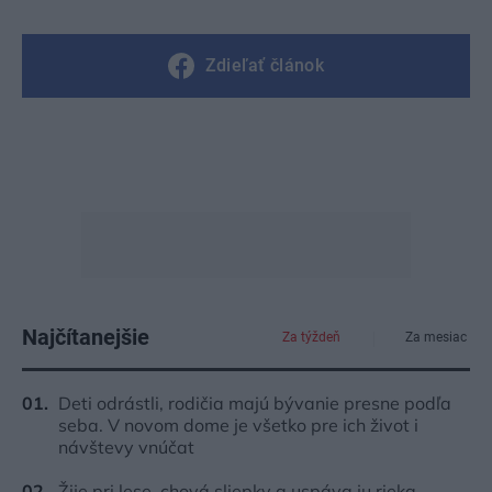
Zdieľať článok
Najčítanejšie
Za týždeň
Za mesiac
Deti odrástli, rodičia majú bývanie presne podľa
seba. V novom dome je všetko pre ich život i
návštevy vnúčat
Žije pri lese, chová sliepky a uspáva ju rieka.