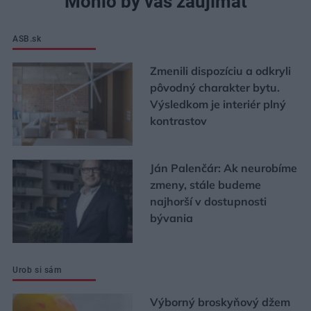
Mohlo by vás zaujímať
ASB.sk
Zmenili dispozíciu a odkryli
pôvodný charakter bytu.
Výsledkom je interiér plný
kontrastov
Ján Palenčár: Ak neurobíme
zmeny, stále budeme
najhorší v dostupnosti
bývania
Urob si sám
Výborný broskyňový džem