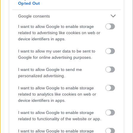
Opted Out
Re: Takto sa rieši málo úložného miesta. V tomto byte
Google consents
stačil jeden prvok | Môjdom.sk
Dizajn je to nádherný, tá brezová preglejka a čisté línie vyzerajú super.
I want to allow Google to enable storage
Ale vždy, keď…
related to advertising like cookies on web or
device identifiers in apps.
Re: Toto je najväčší mýtus pri ošetrení dreva a môže vás
vyjsť draho. Ako ho ochrániť pred hnitím a škodcami?
I want to allow my user data to be sent to
clovek by cakal ze vysusene drahe drevo bolo predtym naparovane aby
Google for online advertising purposes.
sa zbavilo zarodkov skodcov...
I want to allow Google to send me
personalized advertising.
I want to allow Google to enable storage
related to analytics like cookies on web or
device identifiers in apps.
I want to allow Google to enable storage
Najnovšie časopisy
related to functionality of the website or app.
I want to allow Google to enable storage