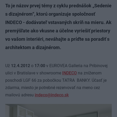
To je názov prvej témy z cyklu prednášok „Sedenie
s dizajnérom“, ktorú organizuje spoločnosť
INDECO - dodávateľ vstavaných skríň na mieru. Ak
premýšľate ako vkusne a účelne vyriešiť priestory
vo vašom interiéri, neváhajte a príďte sa poradiť s
architektom a dizajnérom.
Už
12.4.2012
o
17:00
v EUROVEA Galleria na Pribinovej
ulici v Bratislave v showroome
INDECO
na zníženom
poschodí LGF 66 za pobočkou TATRA BANKY. Účasť je
zdarma, miesto je potrebné rezervovať na meno cez
mailovú adresu
indeco@indeco.sk