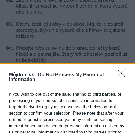
Miestni remeselníci vytvorili bývanie, ktoré vyzerá
ako malý raj
K bytu ladili aj škáry v obklade. Majitelia zbúrali
stereotyp, bývanie vyzerá ako z filmov svojského
režiséra
Pridajte túto surovinu do prania, obliečky budú
hladšie a pevnejšie. Starý trik z hotelov poznali už
naše babičky
Na šírku má len 5 metrov a ľahko ho prehliadnete.
Môjdom.sk -
Do Not Process My Personal
Za nenápadnou fasádou sa skrýva miesto
Information
perfektný relax
If you wish to opt-out of the sale, sharing to third parties, or
processing of your personal or sensitive information for
Inšpirácie
targeted advertising by us, please use the below opt-out
section to confirm your selection. Please note that after your
opt-out request is processed you may continue seeing
kuchyňa
,
textil
,
zelená
interest-based ads based on personal information utilized by
us or personal information disclosed to third parties prior to