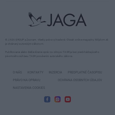
© JAGA GROUP a Zoznam. Všetky práva vyhradené. Obsah online magazínu Môjdom.sk
je chránený autorským zákonom.
Publikovanie alebo ďalšie šírenie správ zo zdrojov TASR je bez predchádzajúceho
písomného súhlasu TASR porušením autorského zákona.
O NÁS
KONTAKTY
INZERCIA
PREDPLATNÉ ČASOPISU
PRÁVO NA OPRAVU
OCHRANA OSOBNÝCH ÚDAJOV
NASTAVENIA COOKIES