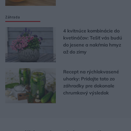
Záhrada
4 kvitnúce kombinácie do
kvetináčov: Tešiť vás budú
do jesene a nakŕmia hmyz
až do zimy
Recept na rýchlokvasené
uhorky: Pridajte toto zo
záhradky pre dokonale
chrumkavý výsledok