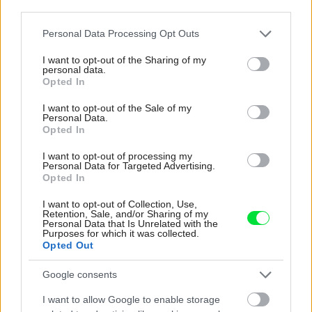
third parties.
K bytu ladili aj škáry v obklade. Majitelia zbúrali
stereotyp, bývanie vyzerá ako z filmov svojského
Please note that this website/app uses one or more Google
Personal Data Processing Opt Outs
režiséra
services and may gather and store information including but
not limited to your visit or usage behaviour. You may click to
I want to opt-out of the Sharing of my
personal data.
grant or deny consent to Google and its third-party tags to
Opted In
Inšpirácie
use your data for below specified purposes in below Google
consent section.
I want to opt-out of the Sale of my
Personal Data.
Opted In
jedáleň
,
kov
,
červená
I want to opt-out of processing my
Personal Data for Targeted Advertising.
Opted In
I want to opt-out of Collection, Use,
Retention, Sale, and/or Sharing of my
Personal Data that Is Unrelated with the
Purposes for which it was collected.
Opted Out
Google consents
I want to allow Google to enable storage