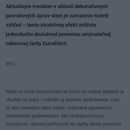
Aktuálnym trendom v oblasti dekoratívnych
povrchových úprav stien je zamatovo matný
vzhľad – tento atraktívny efekt môžete
jednoducho dosiahnuť pomocou umývateľnej
náterovej farby Dursilite®.
{R1}
Náter na báze vinylakrylátovej živice vo vodnej disperzii je
vhodný na steny v interiéri aj exteriéri, podmienkou však
je, aby vonkajšie steny neboli vystavené agresívnym
klimatickým podmienkam. Má vynikajúcu kryciu
schopnosť, výbornú priľnavosť na všetky druhy povrchov