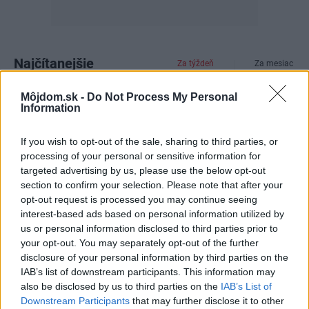
Najčítanejšie
Za týždeň
Za mesiac
Môjdom.sk -
Do Not Process My Personal
Deti odrástli, rodičia majú bývanie presne podľa
Information
seba. V novom dome je všetko pre ich život i
návštevy vnúčat
If you wish to opt-out of the sale, sharing to third parties, or
processing of your personal or sensitive information for
Žije pri lese, chová sliepky a uspáva ju rieka.
targeted advertising by us, please use the below opt-out
Miestni remeselníci vytvorili bývanie, ktoré vyzerá
section to confirm your selection. Please note that after your
ako malý raj
opt-out request is processed you may continue seeing
interest-based ads based on personal information utilized by
Pridajte túto surovinu do prania, obliečky budú
hladšie a pevnejšie. Starý trik z hotelov poznali už
us or personal information disclosed to third parties prior to
naše babičky
your opt-out. You may separately opt-out of the further
disclosure of your personal information by third parties on the
4 domáce triky, ako otvoriť fľašu vína aj bez
IAB’s list of downstream participants. This information may
vývrtky. Stačí pár vecí, ktoré už máte doma
also be disclosed by us to third parties on the
IAB’s List of
(video)
Downstream Participants
that may further disclose it to other