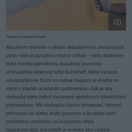
Zamatový farebný trend
Aktuálnym trendom v oblasti dekoratívnych povrchových
úprav stien je zamatovo matný vzhľad – tento atraktívny
efekt môžete jednoducho dosiahnuť pomocou
umývateľnej náterovej farby Dursilite®. Náter na báze
vinylakrylátovej živice vo vodnej disperzii je vhodný na
steny v interiéri aj exteriéri, podmienkou však je, aby
vonkajšie steny neboli vystavené agresívnym klimatickým
podmienkam. Má vynikajúcu kryciu schopnosť, výbornú
priľnavosť na všetky druhy povrchov a je odolný proti
znečisteniu (nečistoty sa na povrchu steny
nezachytávajú). Dursilite® je rovnako ako ostatné