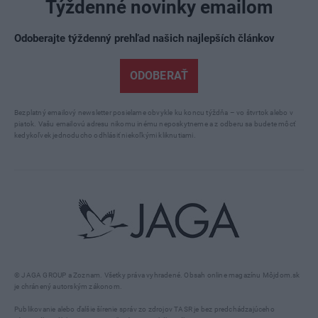
Týždenné novinky emailom
Odoberajte týždenný prehľad našich najlepších článkov
ODOBERAŤ
Bezplatný emailový newsletter posielame obvykle ku koncu týždňa – vo štvrtok alebo v
piatok. Vašu emailovú adresu nikomu inému neposkytneme a z odberu sa budete môcť
kedykoľvek jednoducho odhlásiť niekoľkými kliknutiami.
© JAGA GROUP a Zoznam. Všetky práva vyhradené. Obsah online magazínu Môjdom.sk
je chránený autorským zákonom.
Publikovanie alebo ďalšie šírenie správ zo zdrojov TASR je bez predchádzajúceho