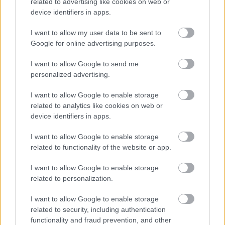
related to advertising like cookies on web or
device identifiers in apps.
I want to allow my user data to be sent to
Google for online advertising purposes.
Najnovšie príspevky
I want to allow Google to send me
personalized advertising.
Re: Takto sa rieši málo úložného miesta. V tomto byte
I want to allow Google to enable storage
stačil jeden prvok | Môjdom.sk
related to analytics like cookies on web or
My napríklad labky utierame hneď pri dverách a doma pred dvere
device identifiers in apps.
používame tyčový ETA Terier…
I want to allow Google to enable storage
Re: Takto sa rieši málo úložného miesta. V tomto byte
related to functionality of the website or app.
stačil jeden prvok | Môjdom.sk
Dizajn je to nádherný, tá brezová preglejka a čisté línie vyzerajú super.
Ale vždy, keď…
I want to allow Google to enable storage
related to personalization.
Re: Toto je najväčší mýtus pri ošetrení dreva a môže vás
vyjsť draho. Ako ho ochrániť pred hnitím a škodcami?
I want to allow Google to enable storage
clovek by cakal ze vysusene drahe drevo bolo predtym naparovane aby
related to security, including authentication
sa zbavilo zarodkov skodcov...
functionality and fraud prevention, and other