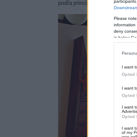
participants
podľa princípov feng šuej vyhľada
Downstream 
Please note
information 
deny consent
in below Go
Persona
I want t
Opted 
I want t
Opted 
I want 
Advertis
Opted 
I want t
of my P
was col