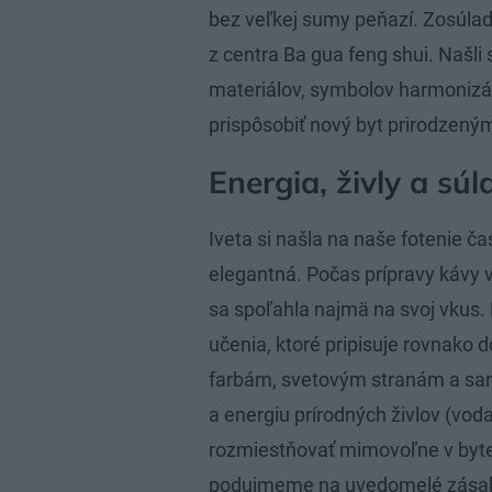
bez veľkej sumy peňazí. Zosúladi
z centra Ba gua feng shui. Našli
materiálov, symbolov harmonizáci
prispôsobiť nový byt prirodzený
Energia, živly a súl
Iveta si našla na naše fotenie ča
elegantná. Počas prípravy kávy 
sa spoľahla najmä na svoj vkus. 
učenia, ktoré pripisuje rovnako
farbám, svetovým stranám a sam
a energiu prírodných živlov (vo
rozmiestňovať mimovoľne v byte, 
podujmeme na uvedomelé zásahy