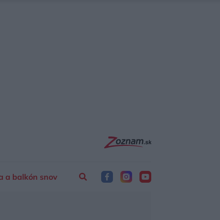
a a balkón snov