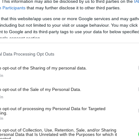
. This information may also be disclosed by us to third parties on the
IA
jú len niektorí z nás.
Participants
that may further disclose it to other third parties.
 that this website/app uses one or more Google services and may gath
including but not limited to your visit or usage behaviour. You may click 
 to Google and its third-party tags to use your data for below specifi
ogle consent section.
l Data Processing Opt Outs
o opt-out of the Sharing of my personal data.
In
o opt-out of the Sale of my Personal Data.
In
to opt-out of processing my Personal Data for Targeted
ing.
In
o opt-out of Collection, Use, Retention, Sale, and/or Sharing
ersonal Data that Is Unrelated with the Purposes for which it
lected.