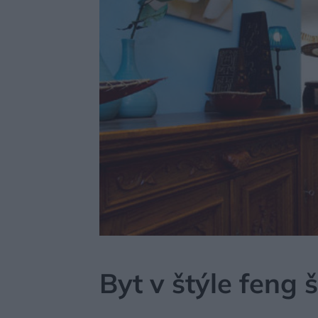
MÔJDOM
BÝVANIE
Byt v štýle feng 