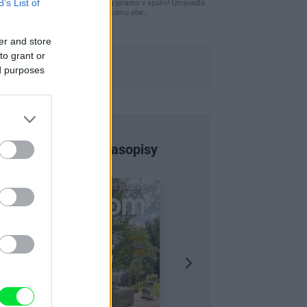
B’s List of
čakám kedy budú wc misy priamo v spálni! Umývadlá
už sú štandardom! Tu niekomu ebe…
er and store
to grant or
ed purposes
Najnovšie časopisy