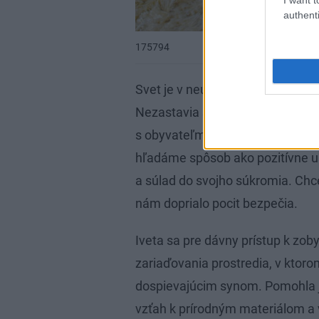
authenti
175794
Svet je v neustálom pohybe, víri
Nezastavia sa ani pred dverami 
s obyvateľmi a ich životným štý
hľadáme spôsob ako pozitívne us
a súlad do svojho súkromia. Chc
nám doprialo pocit bezpečia.
Iveta sa pre dávny prístup k zob
zariaďovania prostredia, v ktor
dospievajúcim synom. Pomohla jej
vzťah k prírodným materiálom a v