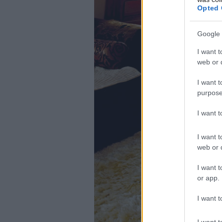
Opted 
Google 
I want t
web or d
I want t
purpose
I want 
I want t
web or d
I want t
or app.
I want t
I want t