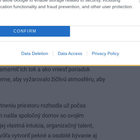
cation functionality and fraud prevention, and other user protection.
CONFIRM
a v ňom energie, vzniká nepretržitý chaos.
ľudských príbytkov. Vstupujú do nich spolu
Data Deletion
Data Access
Privacy Policy
lom. A tak podvedome, niekedy aj vedome,
merniť ich tok a ako vniesť poriadok
eme, aby vyžarovalo žičlivú atmosféru, aby
ytneniu priestoru rozhodla už počas
om našla spoločný domov so svojím
 vlastná intuícia, organizačný talent,
ôľa vytvoriť pekné a osobité bývanie aj