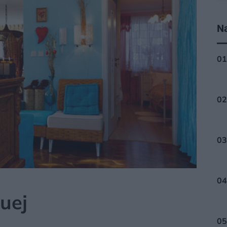
Na
šuej