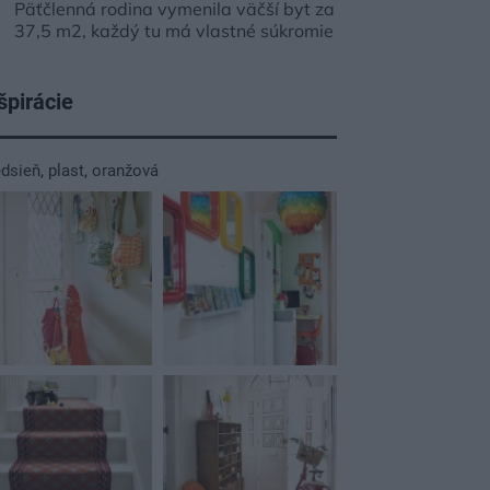
Päťčlenná rodina vymenila väčší byt za
37,5 m2, každý tu má vlastné súkromie
špirácie
edsieň
,
plast
,
oranžová