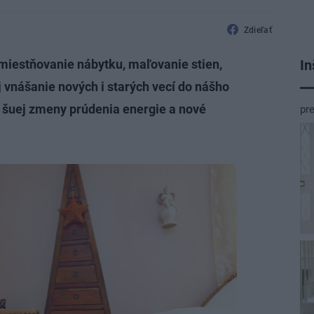
Zdieľať
In
emiestňovanie nábytku, maľovanie stien,
j vnášanie nových i starých vecí do nášho
šuej zmeny prúdenia energie a nové
pr