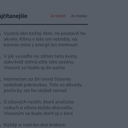
jčítanejšie
Za týždeň
Za mesiac
Vyzerá ako bežný dom, no postavili ho
skvelo. Klímu v lete ani netreba, na
kúrenie minú z energií len minimum
V júli vysaďte na záhon tieto kvety,
zakvitnúť stihnú ešte túto sezónu.
Viaceré sa hodia aj do sucha
Internetom sa šíri trend čistenia
sedačiek pokrievkou. Toto sú dôvody,
prečo by ste ho skúšať nemali
5 izbových rastlín, ktoré prečistia
vzduch a oživia každú obývačku.
Viacerým sa bude dariť aj v tieni
Každý si vzal len dve krabice.