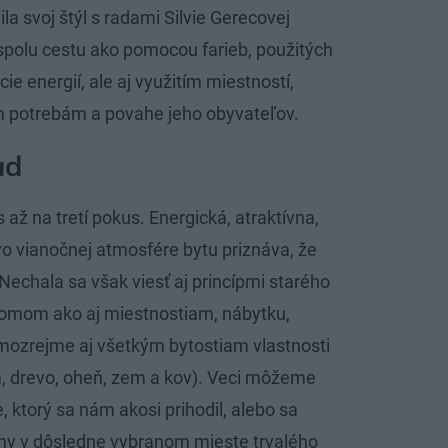
la svoj štýl s radami Silvie Gerecovej
 spolu cestu ako pomocou farieb, použitých
e energií, ale aj využitím miestností,
m potrebám a povahe jeho obyvateľov.
ad
s až na tretí pokus. Energická, atraktívna,
vo vianočnej atmosfére bytu priznáva, že
Nechala sa však viesť aj princípmi starého
 domom ako aj miestnostiam, nábytku,
ozrejme aj všetkým bytostiam vlastnosti
da, drevo, oheň, zem a kov). Veci môžeme
ktorý sa nám akosi prihodil, alebo sa
 v dôsledne vybranom mieste trvalého