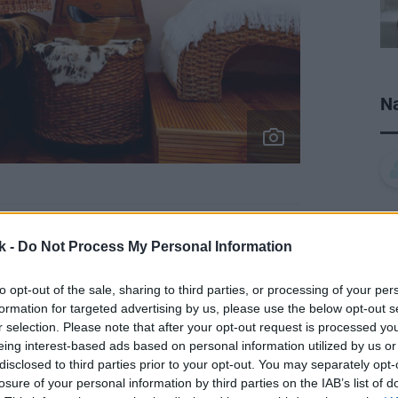
Na
iavali istých zvyklostí, niekedy povier, len
k -
Do Not Process My Personal Information
 domov neodcudzil prírodným silám, aby
to opt-out of the sale, sharing to third parties, or processing of your per
, ochotný prijať ľudí, ktorí si ho vytvorili.
formation for targeted advertising by us, please use the below opt-out s
určené len pre čínskych cisárov, už
r selection. Please note that after your opt-out request is processed y
eing interest-based ads based on personal information utilized by us or
u neznámou ani na Slovensku. Niečo tušíme,
disclosed to third parties prior to your opt-out. You may separately opt-
í pomôžu ozdraviť a zharmonizovať bývanie
losure of your personal information by third parties on the IAB’s list of