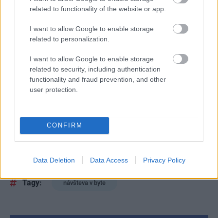
detaily. Veľký dôraz sa v tomto smere kládol na osvetlenie
related to functionality of the website or app.
a čiernu techniku. Firma JPB Tech, špecializovaná na
inteligentné systémy, všetko dômyselne navrhla tak, aby
I want to allow Google to enable storage
related to personalization.
sa maximálne zjednodušilo ovládanie technických prvkov
a aby sa jednoducho mohol meniť charakter celého
I want to allow Google to enable storage
related to security, including authentication
interiéru, napr. navodiť určitú náladu. Rekonštrukcia, ktorú
functionality and fraud prevention, and other
Peter Theisz navrhol, je nadčasová. Obrovskou devízou je
user protection.
flexibilita celého riešenia, ktorá umožňuje veľmi
jednoduché a rýchle zmeny interiéru.
CONFIRM
Článok bol uverejnený v časopise
Môj dom
.
Kategória:
Bývanie
Návšteva
Data Deletion
Data Access
Privacy Policy
Tagy:
návšteva v byte