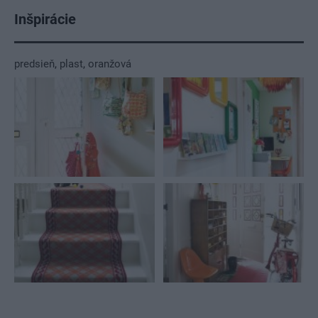
Inšpirácie
predsieň
,
plast
,
oranžová