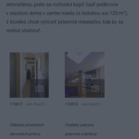
atmosférou, preto sa rozhodol kúpiť časť podkrovia
2
v staršom dome v centre mesta (s rozlohou asi 120 m
),
z ktorého chcel vytvoriť príjemné miestečko, kde by sa
mohol utiahnuť…
170877
Jan Rasch
170874
Jan Rasch
Obklady pôvodných
Podlahy pokrýva
drevených prvkov,
príjemne sfarbený