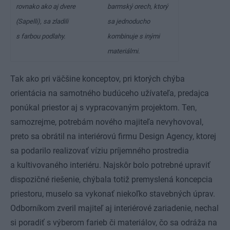
rovnako ako aj dvere
barmský orech, ktorý
(Sapelli), sa zladili
sa jednoducho
s farbou podlahy.
kombinuje s inými
materiálmi.
Tak ako pri väčšine konceptov, pri ktorých chýba
orientácia na samotného budúceho užívateľa, predajca
ponúkal priestor aj s vypracovaným projektom. Ten,
samozrejme, potrebám nového majiteľa nevyhovoval,
preto sa obrátil na interiérovú firmu Design Agency, ktorej
sa podarilo realizovať víziu príjemného prostredia
a kultivovaného interiéru. Najskôr bolo potrebné upraviť
dispozičné riešenie, chýbala totiž premyslená koncepcia
priestoru, muselo sa vykonať niekoľko stavebných úprav.
Odborníkom zveril majiteľ aj interiérové zariadenie, nechal
si poradiť s výberom farieb či materiálov, čo sa odráža na