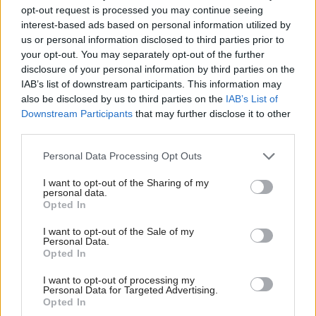
opt-out request is processed you may continue seeing
kombináciu.
interest-based ads based on personal information utilized by
us or personal information disclosed to third parties prior to
Premyslené riešenia
your opt-out. You may separately opt-out of the further
disclosure of your personal information by third parties on the
K ďalším priestorom bytu patrí pracovňa, spálňa, chodba
IAB’s list of downstream participants. This information may
also be disclosed by us to third parties on the
IAB’s List of
a kúpeľňa s toaletou. Vo vstupnej hale určite zaujmú
Downstream Participants
that may further disclose it to other
presklené dvere z mliečneho skla zdobené dekorom
third parties.
stromu. Chýbalo tu zázemie na technické vybavenie bytu,
Please note that this website/app uses one or more Google
Personal Data Processing Opt Outs
preto sa využil výklenok v chodbe a všetko sa schovalo
services and may gather and store information including but
za posuvné zrkadlové dvere. Koniec našej návštevy patrí
not limited to your visit or usage behaviour. You may click to
I want to opt-out of the Sharing of my
personal data.
grant or deny consent to Google and its third-party tags to
veľkorysej kúpeľni s trendovo poňatou samostatne
Opted In
use your data for below specified purposes in below Google
stojacou vaňou. Nasvietené police navodzujú relax
consent section.
I want to opt-out of the Sale of my
a dojem intímneho prostredia. Požiadavku na maximálne
Personal Data.
Opted In
pohodlie zhmotňuje špeciálna televízia, ktorá znáša vlhké
prostredie.
I want to opt-out of processing my
Personal Data for Targeted Advertising.
Opted In