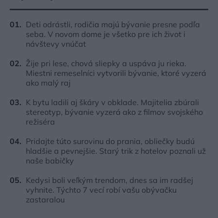
Deti odrástli, rodičia majú bývanie presne podľa
seba. V novom dome je všetko pre ich život i
návštevy vnúčat
Žije pri lese, chová sliepky a uspáva ju rieka.
Miestni remeselníci vytvorili bývanie, ktoré vyzerá
ako malý raj
K bytu ladili aj škáry v obklade. Majitelia zbúrali
stereotyp, bývanie vyzerá ako z filmov svojského
režiséra
Pridajte túto surovinu do prania, obliečky budú
hladšie a pevnejšie. Starý trik z hotelov poznali už
naše babičky
Kedysi boli veľkým trendom, dnes sa im radšej
vyhnite. Týchto 7 vecí robí vašu obývačku
zastaralou