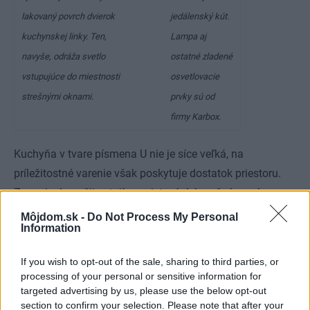
lakovaný povrch dvierok
jedálenský kút.
kuchynskej linky. Ten,
Lampa aj
navyše, odráža svetlo
ostatné zladené
vstupujúce do miestnosti
osvetlovacie
strešnými oknami.
prvky sú od
firmy Karbox.
Kuchyňa v tvare písmena U nie je síce veľká, na
príležitostné varenie však poskytuje dostatok priestoru.
Za zmienku určite stojí nasvietený dekoračný prvok
v podlahe. Zasklená vitrína je teraz vysypaná bielymi
Môjdom.sk -
Do Not Process My Personal
Information
kameňmi, ale jej obsah možno meniť podľa nálady alebo
ročného obdobia. Praktická je nadväznosť jedálenského
If you wish to opt-out of the sale, sharing to third parties, or
kúta priamo na kuchyňu. Povrch stola je z mliečneho skla
processing of your personal or sensitive information for
v kombinácii s chrómom.Stôl spoločne s bielymi
targeted advertising by us, please use the below opt-out
section to confirm your selection. Please note that after your
koženými stoličkami vytvárajú modernú a elegantnú