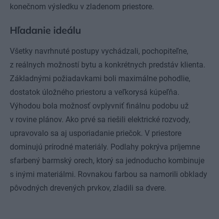
konečnom výsledku v zladenom priestore.
Hľadanie ideálu
Všetky navrhnuté postupy vychádzali, pochopiteľne,
z reálnych možností bytu a konkrétnych predstáv klienta.
Základnými požiadavkami boli maximálne pohodlie,
dostatok úložného priestoru a veľkorysá kúpeľňa.
Výhodou bola možnosť ovplyvniť finálnu podobu už
v rovine plánov. Ako prvé sa riešili elektrické rozvody,
upravovalo sa aj usporiadanie priečok. V priestore
dominujú prírodné materiály. Podlahy pokrýva príjemne
sfarbený barmský orech, ktorý sa jednoducho kombinuje
s inými materiálmi. Rovnakou farbou sa namorili obklady
pôvodných drevených prvkov, zladili sa dvere.