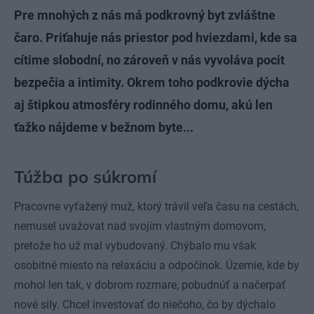
Pre mnohých z nás má podkrovný byt zvláštne
čaro. Priťahuje nás priestor pod hviezdami, kde sa
cítime slobodní, no zároveň v nás vyvoláva pocit
bezpečia a intimity. Okrem toho podkrovie dýcha
aj štipkou atmosféry rodinného domu, akú len
ťažko nájdeme v bežnom byte...
Túžba po súkromí
Pracovne vyťažený muž, ktorý trávil veľa času na cestách,
nemusel uvažovat nad svojím vlastným domovom,
pretože ho už mal vybudovaný. Chýbalo mu však
osobitné miesto na relaxáciu a odpočinok. Územie, kde by
mohol len tak, v dobrom rozmare, pobudnúť a načerpať
nové sily. Chcel investovať do niečoho, čo by dýchalo