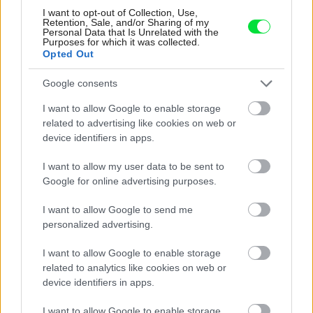
I want to opt-out of Collection, Use,
Retention, Sale, and/or Sharing of my
Personal Data that Is Unrelated with the
Purposes for which it was collected.
Opted Out
Google consents
170878
Jan Rasch
170879
Jan Rasch
I want to allow Google to enable storage
related to advertising like cookies on web or
device identifiers in apps.
Kúpeľni dominuje
Kúpeľňa v prírodných
samostatne stojaca
farbách kúpeľňa
I want to allow my user data to be sent to
vaňa. Vaňa aj batérie
navodzuje atmosféru
Google for online advertising purposes.
sú návrhy dizajnéra
vidieka. Intímnu náladu
I want to allow Google to send me
Philippa Starcka.
možno docieliť
personalized advertising.
pomocou osvetlenia.
I want to allow Google to enable storage
related to analytics like cookies on web or
Aby bol výsledok rekonštrukcie dokonalý, okrem správnej
device identifiers in apps.
koncepcie interiéru bolo nutné myslieť aj na technické
I want to allow Google to enable storage