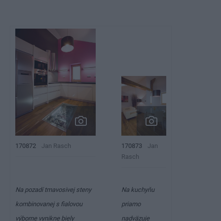
170872
Jan Rasch
170873
Jan
Rasch
Na pozadí tmavosivej steny
Na kuchyňu
kombinovanej s fialovou
priamo
výborne vynikne biely
nadväzuje