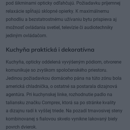
pod šikminami opticky odľahčujú. Požiadavku príjemnej
relaxácie spĺňajú sklopné opierky. K maximálnemu
pohodliu a bezstatrostnému užívaniu bytu prispieva aj
možnosť ovládania svetiel, televízie či audiotechniky
jediným ovládačom.
Kuchyňa praktická i dekoratívna
Kuchyňa, opticky oddelená vyvýšeným pódiom, otvorene
komunikuje so zvyškom spoločenského priestoru.
Jedinou požiadavkou domáceho pána na túto zónu bola
americká chladnička, o ostatné sa postarala dizajnová
agentúra. Pri kuchynskej linke, rozhodnutie padlo na
taliansku značku Comprex, ktorá sa po stránke kvality
a dizajnu radí k vyššej triede. Na pozadí tmavosivej steny
kombinovanej s fialovou skvelo vynikne lakovaný biely
povrch dvierok.