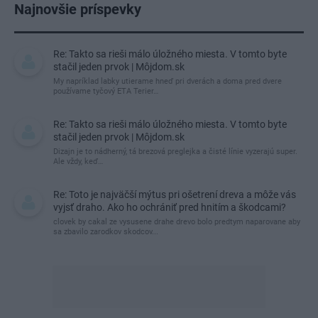
Najnovšie príspevky
Re: Takto sa rieši málo úložného miesta. V tomto byte
stačil jeden prvok | Môjdom.sk
My napríklad labky utierame hneď pri dverách a doma pred dvere
používame tyčový ETA Terier…
Re: Takto sa rieši málo úložného miesta. V tomto byte
stačil jeden prvok | Môjdom.sk
Dizajn je to nádherný, tá brezová preglejka a čisté línie vyzerajú super.
Ale vždy, keď…
Re: Toto je najväčší mýtus pri ošetrení dreva a môže vás
vyjsť draho. Ako ho ochrániť pred hnitím a škodcami?
clovek by cakal ze vysusene drahe drevo bolo predtym naparovane aby
sa zbavilo zarodkov skodcov...