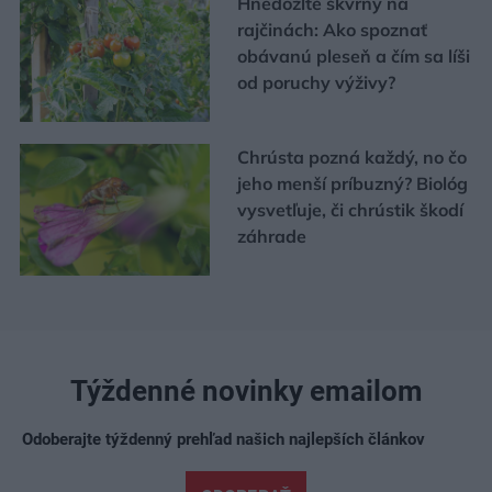
Hnedožlté škvrny na
rajčinách: Ako spoznať
obávanú pleseň a čím sa líši
od poruchy výživy?
Chrústa pozná každý, no čo
jeho menší príbuzný? Biológ
vysvetľuje, či chrústik škodí
záhrade
Týždenné novinky emailom
Odoberajte týždenný prehľad našich najlepších článkov