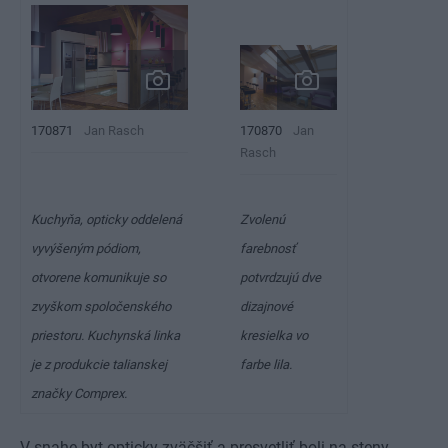
170871
Jan Rasch
170870
Jan
Rasch
Kuchyňa, opticky oddelená
Zvolenú
vyvýšeným pódiom,
farebnosť
otvorene komunikuje so
potvrdzujú dve
zvyškom spoločenského
dizajnové
priestoru. Kuchynská linka
kresielka vo
je z produkcie talianskej
farbe lila.
značky Comprex.
V snahe byt opticky zväčšiť a presvetliť boli na steny