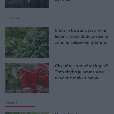
Urob si sám
5 trvaliek s panašovanými
listami, ktoré dodajú vášmu
záhonu celosezónny šmrnc
Chystáte sa zavárať kápiu?
Táto chyba ju premení na
nevábne mäkkú hmotu
Záhrada