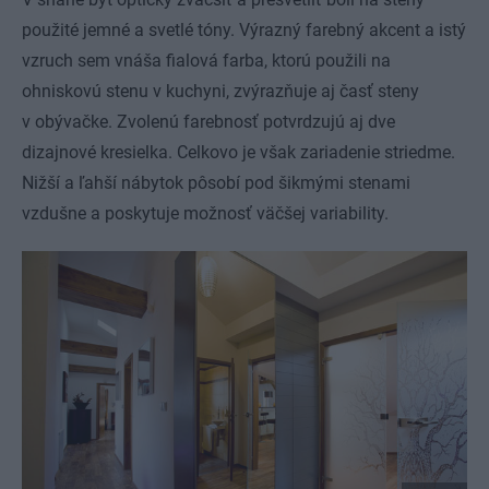
použité jemné a svetlé tóny. Výrazný farebný akcent a istý
vzruch sem vnáša fialová farba, ktorú použili na
ohniskovú stenu v kuchyni, zvýrazňuje aj časť steny
v obývačke. Zvolenú farebnosť potvrdzujú aj dve
dizajnové kresielka. Celkovo je však zariadenie striedme.
Nižší a ľahší nábytok pôsobí pod šikmými stenami
vzdušne a poskytuje možnosť väčšej variability.