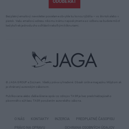
ODOBERAŤ
Bezplatný emailový newsletter posielame obvykle ku koncu týždňa – vo štvrtok alebo v
piatok. Vašu emailovú adresu nikomu inému neposkytneme a z odberu sa budete môcť
kedykoľvek jednoducho odhlásiť niekoľkými kliknutiami.
© JAGA GROUP a Zoznam. Všetky práva vyhradené. Obsah online magazínu Môjdom.sk
je chránený autorským zákonom.
Publikovanie alebo ďalšie šírenie správ zo zdrojov TASR je bez predchádzajúceho
písomného súhlasu TASR porušením autorského zákona.
O NÁS
KONTAKTY
INZERCIA
PREDPLATNÉ ČASOPISU
PRÁVO NA OPRAVU
OCHRANA OSOBNÝCH ÚDAJOV