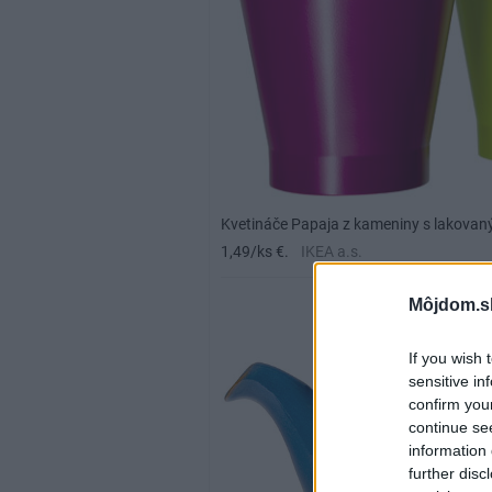
Kvetináče Papaja z kameniny s lakovan
1,49/ks €.
IKEA a.s.
Môjdom.s
If you wish 
sensitive in
confirm you
continue se
information 
further disc