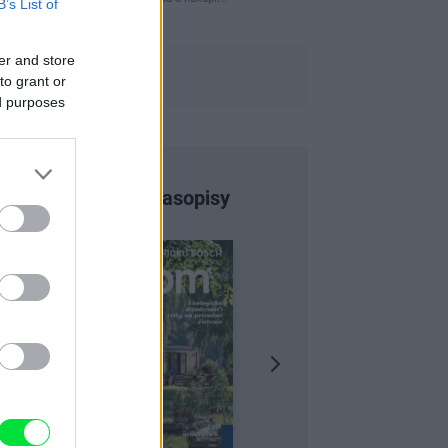
B’s List of
er and store
to grant or
ed purposes
Najnovšie časopisy