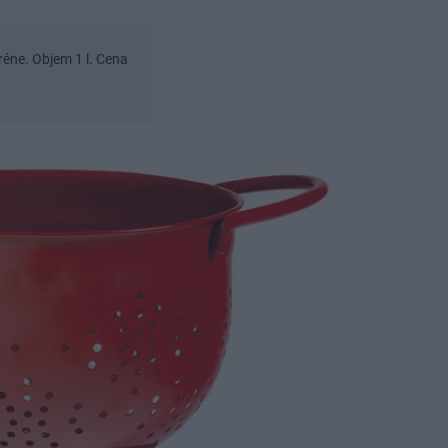
réne. Objem 1 l. Cena