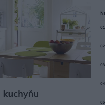
Na
u kuchyňu