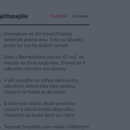
jčítanejšie
Za týždeň
Za mesiac
Internetom sa šíri trend čistenia
sedačiek pokrievkou. Toto sú dôvody,
prečo by ste ho skúšať nemali
Dom v Bernolákove má len 67 m2, no
miesta na život majú viac. Domácim k
súkromiu netreba ani závesy
V júli vysaďte na záhon tieto kvety,
zakvitnúť stihnú ešte túto sezónu.
Viaceré sa hodia aj do sucha
5 izbových rastlín, ktoré prečistia
vzduch a oživia každú obývačku.
Viacerým sa bude dariť aj v tieni
Tepelné čerpadlo zem-voda s hlbinným