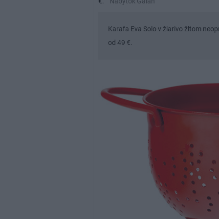
€.
Nábytok Galan
Karafa Eva Solo v žiarivo žltom neop
od 49 €.