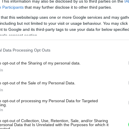
. This information may also be disclosed by us to third parties on the
IA
Participants
that may further disclose it to other third parties.
 that this website/app uses one or more Google services and may gath
including but not limited to your visit or usage behaviour. You may click 
 to Google and its third-party tags to use your data for below specifi
Marks & Spencer.
ogle consent section.
l Data Processing Opt Outs
o opt-out of the Sharing of my personal data.
In
o opt-out of the Sale of my Personal Data.
In
to opt-out of processing my Personal Data for Targeted
ing.
bách sa dajú zavesiť na koľajničku Bygel alebo priamo
In
ej doske. Vhodné na rôzne kuchynské náčinie alebo aj
o opt-out of Collection, Use, Retention, Sale, and/or Sharing
ersonal Data that Is Unrelated with the Purposes for which it
lected.