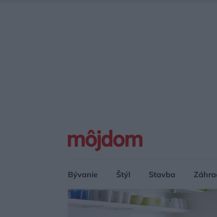
Bývanie
Štýl
Stavba
Záhra