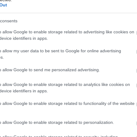
Out
consents
Môj dom Špeciál 02/2026
o allow Google to enable storage related to advertising like cookies on
evice identifiers in apps.
o allow my user data to be sent to Google for online advertising
s.
to allow Google to send me personalized advertising.
m. Dizajn Gunilla Byström. Cena 4,99/2ks €.
IKEA a.s.
o allow Google to enable storage related to analytics like cookies on
evice identifiers in apps.
o allow Google to enable storage related to functionality of the website
o allow Google to enable storage related to personalization.
o allow Google to enable storage related to security, including