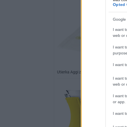
Opted 
Google 
I want t
web or d
I want t
purpose
I want 
Utierka Aggi zo 100 % bavlny, 70 × 50 c
I want t
web or d
I want t
or app.
I want t
I want t