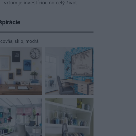
vrtom je investíciou na celý život
špirácie
acovňa
,
sklo
,
modrá