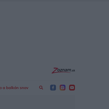
a a balkón snov