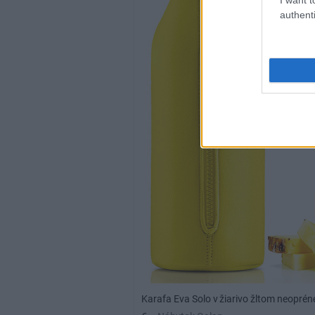
authenti
Karafa Eva Solo v žiarivo žltom neoprén