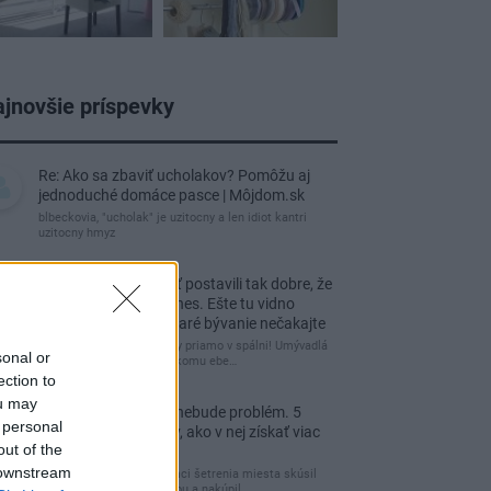
jnovšie príspevky
Re: Ako sa zbaviť ucholakov? Pomôžu aj
jednoduché domáce pasce | Môjdom.sk
blbeckovia, "ucholak" je uzitocny a len idiot kantri
uzitocny hmyz
Re: Vidiecku usadlosť postavili tak dobre, že
domáceho chráni i dnes. Ešte tu vidno
kamenné múry, no staré bývanie nečakajte
čakám kedy budú wc misy priamo v spálni! Umývadlá
sonal or
už sú štandardom! Tu niekomu ebe…
ection to
ou may
Re: Tesná spálňa už nebude problém. 5
 personal
praktických nápadov, ako v nej získať viac
out of the
úložného miesta
 downstream
Ja som pred časom v rámci šetrenia miesta skúsil
využiť priestor pod posteľou a nakúpil…