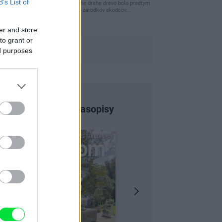
B’s List of
clovek by cakal ze vysusene drahe drevo bolo predtym
naparovane aby sa zbavilo zarodkov skodcov...
er and store
to grant or
ed purposes
Najnovšie časopisy