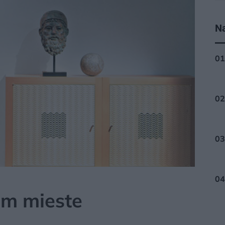
Na
om mieste