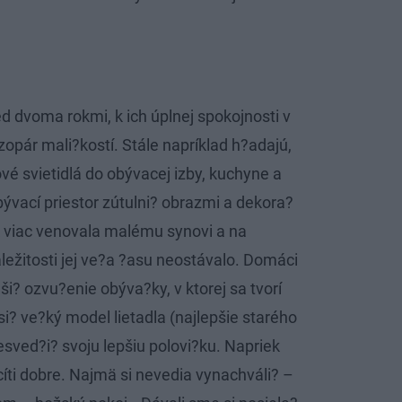
ed dvoma rokmi, k ich úplnej spokojnosti v
opár mali?kostí. Stále napríklad h?adajú,
é svietidlá do obývacej izby, kuchyne a
ývací priestor zútulni? obrazmi a dekora?
k viac venovala malému synovi a na
ležitosti jej ve?a ?asu neostávalo. Domáci
ši? ozvu?enie obýva?ky, v ktorej sa tvorí
i? ve?ký model lietadla (najlepšie starého
esved?i? svoju lepšiu polovi?ku. Napriek
íti dobre. Najmä si nevedia vynachváli? –