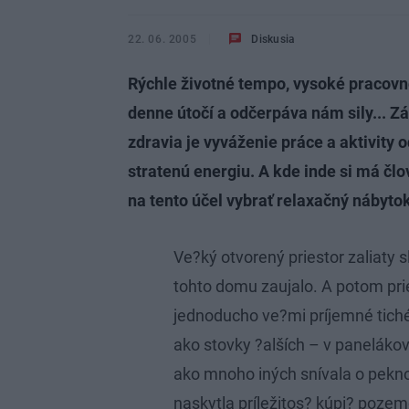
22. 06. 2005
Diskusia
Rýchle životné tempo, vysoké pracovné
denne útočí a odčerpáva nám sily... 
zdravia je vyváženie práce a aktivit
stratenú energiu. A kde inde si má čl
na tento účel vybrať relaxačný nábytok
Ve?ký otvorený priestor zaliaty 
tohto domu zaujalo. A potom pri
jednoducho ve?mi príjemné tich
ako stovky ?alších – v paneláko
ako mnoho iných snívala o pekn
naskytla príležitos? kúpi? pozem