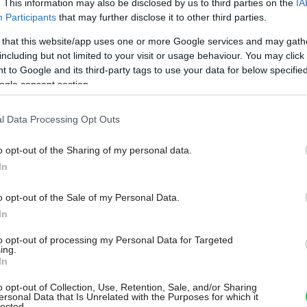
. This information may also be disclosed by us to third parties on the
IA
 sa skrýva úložný priestor a malá
Participants
that may further disclose it to other third parties.
mi, miestom na sušenie bielizne a prechod
 that this website/app uses one or more Google services and may gath
Hlavný obývací priestor je ve?korysý a
including but not limited to your visit or usage behaviour. You may click 
 to Google and its third-party tags to use your data for below specifi
ia. Jedna celá stena je presklená s výh?
ogle consent section.
 ve?kými dverami na dláždenú terasu. Na
edále?. Jednoliatos? priestoru umoc?uje
l Data Processing Opt Outs
e jedálenského kúta sa za presklenou
o opt-out of the Sharing of my personal data.
bazéna. Bazén je zasklenou stenou
In
 strane je kuchy?a, ktorú od jedálne
o opt-out of the Sale of my Personal Data.
ný dreveným st?pom a keramická dlažba.
In
ná schodiskom. Schodisko vás elegantným
to opt-out of processing my Personal Data for Targeted
ého podlažia, kde sú situované spálne a
ing.
In
izbou. Nechýba tu ani súkromná kúpe??a.
o opt-out of Collection, Use, Retention, Sale, and/or Sharing
ersonal Data that Is Unrelated with the Purposes for which it
y
lected.