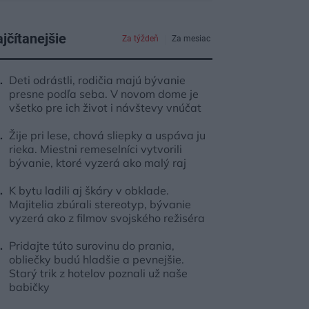
jčítanejšie
Za týždeň
Za mesiac
Deti odrástli, rodičia majú bývanie
presne podľa seba. V novom dome je
všetko pre ich život i návštevy vnúčat
Žije pri lese, chová sliepky a uspáva ju
rieka. Miestni remeselníci vytvorili
bývanie, ktoré vyzerá ako malý raj
K bytu ladili aj škáry v obklade.
Majitelia zbúrali stereotyp, bývanie
vyzerá ako z filmov svojského režiséra
Pridajte túto surovinu do prania,
obliečky budú hladšie a pevnejšie.
Starý trik z hotelov poznali už naše
babičky