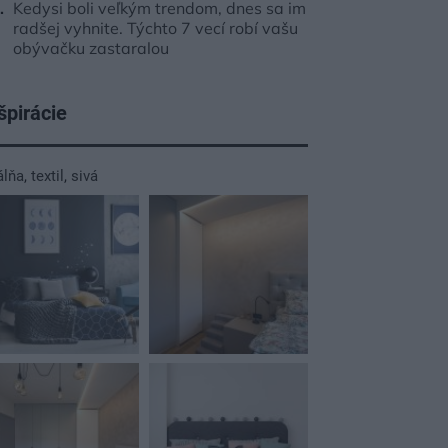
Kedysi boli veľkým trendom, dnes sa im
radšej vyhnite. Týchto 7 vecí robí vašu
obývačku zastaralou
špirácie
álňa
,
textil
,
sivá