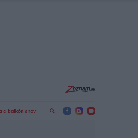
a a balkón snov