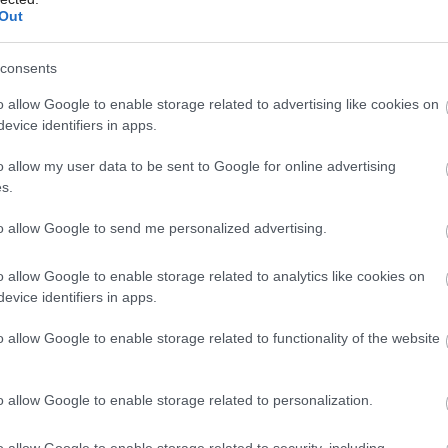
Out
terizova? zariadenie v dome. Obýva?ke
consents
 v pastelovej žltej farbe a kozub. Komín
Môj dom Špeciál 02/2026
o allow Google to enable storage related to advertising like cookies on
ažiami. V ?ase našej návštevy sa vonku
evice identifiers in apps.
rikúrila jedným polienkom, ktoré výborne
o allow my user data to be sent to Google for online advertising
 ale aj galériu. Po oboch stranách kozuba je
s.
ierkami. Vnútro slúži ako úložný priestor,
to allow Google to send me personalized advertising.
televízor, hifi vežu a dekora?né prvky.
 stôl sú kombináciou masívneho dreva a
o allow Google to enable storage related to analytics like cookies on
evice identifiers in apps.
om pod?a návrhu architekta. Jedálenský
ými stoli?kami s pochrómovanými nohami.
o allow Google to enable storage related to functionality of the website
 tiež z dreva. Kuchynská linka je pod?a
a mieru. Ten istý majster zhotovil
o allow Google to enable storage related to personalization.
dnom odtieni a svetlú farbu kože vhodne
o allow Google to enable storage related to security, including