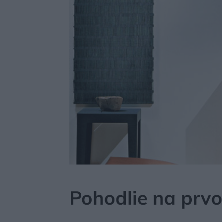
MÔJDOM
BÝVANIE
Pohodlie na prv