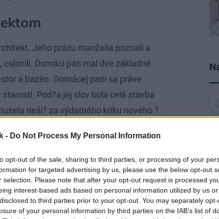
tektom
architekt. Jeho prácu manželia poznali a
e, oslovili. Domáci pán mal dve základné
Na
stor a bazén. Domácej pani sa práve
 starosti. Pod?a jej slov bola celá stavba
usela rieši? za výdatného kriku nového ?
 navrhoval aj vnútorné zariadenie a pri
k -
Do Not Process My Personal Information
to opt-out of the sale, sharing to third parties, or processing of your per
formation for targeted advertising by us, please use the below opt-out s
r selection. Please note that after your opt-out request is processed y
eing interest-based ads based on personal information utilized by us or
tupná hala. V nej sú zaujímavé ve?ké
disclosed to third parties prior to your opt-out. You may separately opt-
nácia zrkadla a plastu s dizajnom kovu, ?o
losure of your personal information by third parties on the IAB’s list of