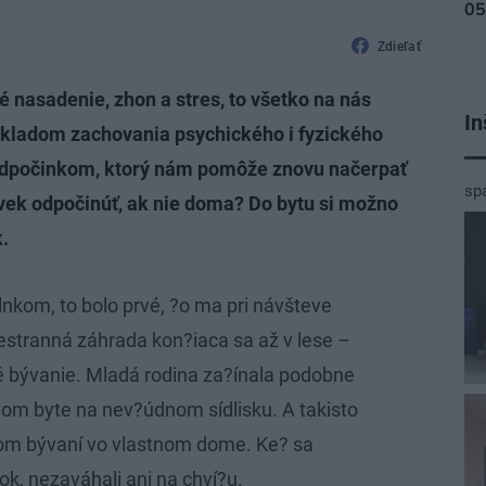
Zdieľať
 nasadenie, zhon a stres, to všetko na nás
In
Základom zachovania psychického i fyzického
y odpočinkom, ktorý nám pomôže znovu načerpať
sp
ovek odpočinúť, ak nie doma? Do bytu si možno
.
slnkom, to bolo prvé, ?o ma pri návšteve
estranná záhrada kon?iaca sa až v lese –
é bývanie. Mladá rodina za?ínala podobne
vom byte na nev?údnom sídlisku. A takisto
om bývaní vo vlastnom dome. Ke? sa
ok, nezaváhali ani na chví?u.