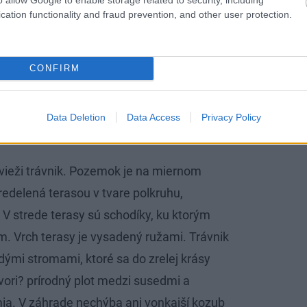
ontrast k týmto jemným tónom tvoria
cation functionality and fraud prevention, and other user protection.
chou majite?ky. Vidno, že sa im tu dobre
elú galériu. Nechýbajú ani v jednej
CONFIRM
ore bazéna. Pani domu prezradila, že im
polu s dnes už trojro?ným synom polejú.
Data Deletion
Data Access
Privacy Policy
svieži trávnik. Pozemok je na miernom
predelená terasou v tvare polkruhu,
 strede terasy sú schodíky, ku ktorým
. Vrch terasy je vysadený ružami. Trávnik
dými stromami, ktoré sa do zrelej krásy
tvori? prírodný plot medzi susedmi a
ia. V záhrade nechýba ani vonkajší kozub