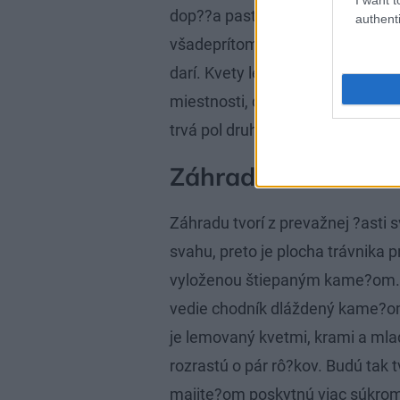
dop??a pastelová farba stien. K
authenti
všadeprítomné kvety, ktoré sú pý
darí. Kvety lemujú schodisko aj c
miestnosti, dokonca ani v priest
trvá pol druha hodiny, kým ich s
Záhrada
Záhradu tvorí z prevažnej ?asti 
svahu, preto je plocha trávnika 
vyloženou štiepaným kame?om. V
vedie chodník dláždený kame?om
je lemovaný kvetmi, krami a mla
rozrastú o pár rô?kov. Budú tak 
majite?om poskytnú viac súkrom