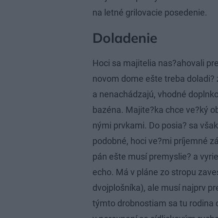
na letné grilovacie posedenie.
Doladenie
Hoci sa majitelia nas?ahovali pr
novom dome ešte treba doladi? z
a nenachádzajú, vhodné doplnkov
bazéna. Majite?ka chce ve?ký ob
nými prvkami. Do posia? sa vša
podobné, hoci ve?mi príjemné zá
pán ešte musí premyslie? a vyrie
echo. Má v pláne zo stropu zaves
dvojplošníka), ale musí najprv pr
týmto drobnostiam sa tu rodina c