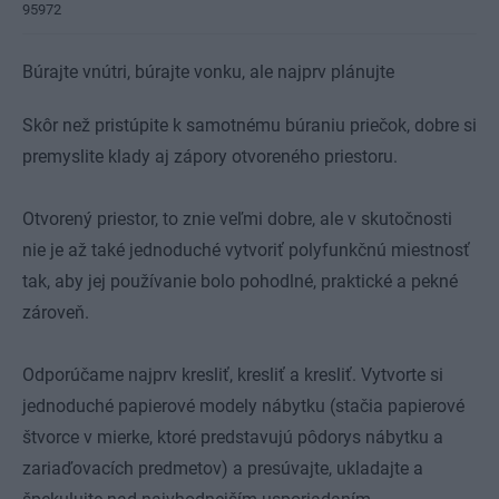
95972
Búrajte vnútri, búrajte vonku, ale najprv plánujte
Skôr než pristúpite k samotnému búraniu priečok, dobre si
premyslite klady aj zápory otvoreného priestoru.
Otvorený priestor, to znie veľmi dobre, ale v skutočnosti
nie je až také jednoduché vytvoriť polyfunkčnú miestnosť
tak, aby jej používanie bolo pohodlné, praktické a pekné
zároveň.
Odporúčame najprv kresliť, kresliť a kresliť. Vytvorte si
jednoduché papierové modely nábytku (stačia papierové
štvorce v mierke, ktoré predstavujú pôdorys nábytku a
zariaďovacích predmetov) a presúvajte, ukladajte a