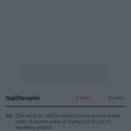
Najčítanejšie
Za týždeň
Za mesiac
Deti odrástli, rodičia majú bývanie presne podľa
seba. V novom dome je všetko pre ich život i
návštevy vnúčat