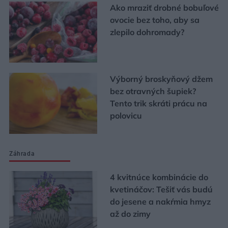
Ako mraziť drobné bobuľové
ovocie bez toho, aby sa
zlepilo dohromady?
Výborný broskyňový džem
bez otravných šupiek?
Tento trik skráti prácu na
polovicu
Záhrada
4 kvitnúce kombinácie do
kvetináčov: Tešiť vás budú
do jesene a nakŕmia hmyz
až do zimy