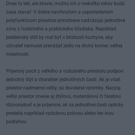
Dnes to letí, ale ktovie, možno ich o niekoľko rokov budú
zasa stavať. V dobre navrhnutom a usporiadanom
polyfunkčnom priestore prirodzene nadväzujú jednotlivé
zóny z funkčného a praktického hľadiska. Napríklad
jedálenský stôl by mal byť v blízkosti kuchyne, aby
užívateľ nemusel prenášať jedlo na druhý koniec veľkej
miestnosti.
Príjemný pocit z veľkého a vzdušného priestoru podporí
jednotný štýl a charakter jednotlivých častí. Ak je však
priestor nadmerne veľký, sú dovolené výnimky. Naozaj
veľký priestor znesie aj štýlovú, materiálovú či farebnú
rôznorodosť a je príjemné, ak sa jednotlivé časti opticky
predelia napríklad vzdušnou policou alebo len inou
podlahou.