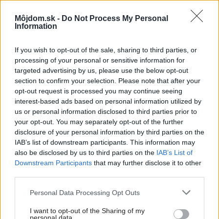
Môjdom.sk -
Do Not Process My Personal
Information
95984
If you wish to opt-out of the sale, sharing to third parties, or
processing of your personal or sensitive information for
targeted advertising by us, please use the below opt-out
A nemusíte sa obmedzovať iba na vnútorný priestor,
section to confirm your selection. Please note that after your
otvárať sa môžete aj smerom von. To platí najmä pre
opt-out request is processed you may continue seeing
interest-based ads based on personal information utilized by
majiteľov rodinných domov, v bytoch na sídlisku je to
us or personal information disclosed to third parties prior to
troška komplikovanejšie, aj keď nie nemožné.
your opt-out. You may separately opt-out of the further
disclosure of your personal information by third parties on the
IAB’s list of downstream participants. This information may
Súčasná moderná architektúra, našťastie, už rešpektuje
also be disclosed by us to third parties on the
IAB’s List of
tieto potreby človeka a architekti sa snažia pri návrhoch
Downstream Participants
that may further disclose it to other
nových domov použiť čo najviac zasklených plôch, ktoré
third parties.
umožňujú pekný výhľad do okolia a zároveň púšťajú
Please note that this website/app uses one or more Google
Personal Data Processing Opt Outs
dovnútra viac slnka.
services and may gather and store information including but
not limited to your visit or usage behaviour. You may click to
I want to opt-out of the Sharing of my
personal data.