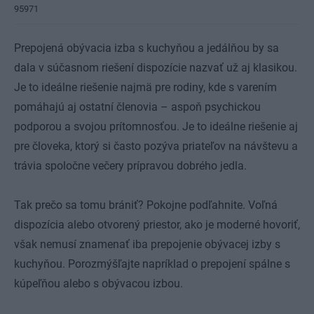
95971
Prepojená obývacia izba s kuchyňou a jedálňou by sa
dala v súčasnom riešení dispozície nazvať už aj klasikou.
Je to ideálne riešenie najmä pre rodiny, kde s varením
pomáhajú aj ostatní členovia – aspoň psychickou
podporou a svojou prítomnosťou. Je to ideálne riešenie aj
pre človeka, ktorý si často pozýva priateľov na návštevu a
trávia spoločne večery prípravou dobrého jedla.
Tak prečo sa tomu brániť? Pokojne podľahnite. Voľná
dispozícia alebo otvorený priestor, ako je moderné hovoriť,
však nemusí znamenať iba prepojenie obývacej izby s
kuchyňou. Porozmýšľajte napríklad o prepojení spálne s
kúpeľňou alebo s obývacou izbou.