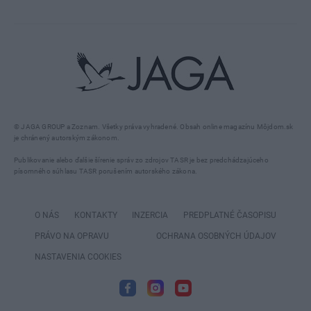
© JAGA GROUP a Zoznam. Všetky práva vyhradené. Obsah online magazínu Môjdom.sk
je chránený autorským zákonom.
Publikovanie alebo ďalšie šírenie správ zo zdrojov TASR je bez predchádzajúceho
písomného súhlasu TASR porušením autorského zákona.
O NÁS
KONTAKTY
INZERCIA
PREDPLATNÉ ČASOPISU
PRÁVO NA OPRAVU
OCHRANA OSOBNÝCH ÚDAJOV
NASTAVENIA COOKIES