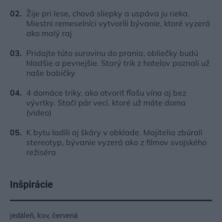
Žije pri lese, chová sliepky a uspáva ju rieka.
Miestni remeselníci vytvorili bývanie, ktoré vyzerá
ako malý raj
Pridajte túto surovinu do prania, obliečky budú
hladšie a pevnejšie. Starý trik z hotelov poznali už
naše babičky
4 domáce triky, ako otvoriť fľašu vína aj bez
vývrtky. Stačí pár vecí, ktoré už máte doma
(video)
K bytu ladili aj škáry v obklade. Majitelia zbúrali
stereotyp, bývanie vyzerá ako z filmov svojského
režiséra
Inšpirácie
jedáleň
,
kov
,
červená