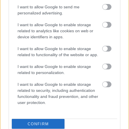
Farby a materiály
I want to allow Google to send me
personalized advertising.
I want to allow Google to enable storage
Z toho mála, čo vieme o ľudskej psychike, môžeme
related to analytics like cookies on web or
device identifiers in apps.
s určitosťou povedať, že medzi faktory ovplyvňujúce
naše emócie a pocity patria práve farba a materiálové
I want to allow Google to enable storage
zloženie prostredia, v ktorom sa nachádzame. Ich
related to functionality of the website or app.
vplyv je oveľa väčší, ako by sme si mysleli, preto ich
I want to allow Google to enable storage
musíme vyberať uvážene. Trendom v našich
related to personalization.
zemepisných šírkach je germánsky štýl farebného
I want to allow Google to enable storage
riešenia obydlí. Je tu snaha, aby všetko vyzeralo ako
related to security, including authentication
nové, na rozdiel od južnejších krajín, kde dominuje
functionality and fraud prevention, and other
user protection.
patina a imitácia starých povrchov. Aj v otvorených
priestoroch platia rovnaké pravidlá ako inde. Svetlé
a jednotné tóny zväčšujú a zjednocujú, naopak, sýte
CONFIRM
a rozmanité farby priestor zmenšujú a rozbíjajú. Vo