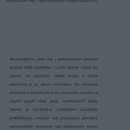
špekulujte nad najvhodnejším usporiadaním.
Nenahraditeľnú úlohu hrá v polyfunkčnom priestore
správna voľba osvetlenia – určite nesmie chýbať ani
priame, ani nepriame. Jedna lampa v strede
miestnosti je už dávno minulosťou. Na vytvorenie
atmosféry a vyzdvihnutie krásy otvoreného priestoru je
vhodné použiť rôzne druhy osvetľovacích telies.
Ideálna je kombinácia centrálneho osvetlenia,
podhľadových svietidiel nad pracovnými plochami,
samostatného osvetlenia nad jedálenským stolom