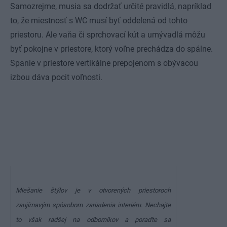
Samozrejme, musia sa dodržať určité pravidlá, napríklad
to, že miestnosť s WC musí byť oddelená od tohto
priestoru. Ale vaňa či sprchovací kút a umývadlá môžu
byť pokojne v priestore, ktorý voľne prechádza do spálne.
Spanie v priestore vertikálne prepojenom s obývacou
izbou dáva pocit voľnosti.
Miešanie štýlov je v otvorených priestoroch
zaujímavým spôsobom zariadenia interiéru. Nechajte
to však radšej na odborníkov a poraďte sa