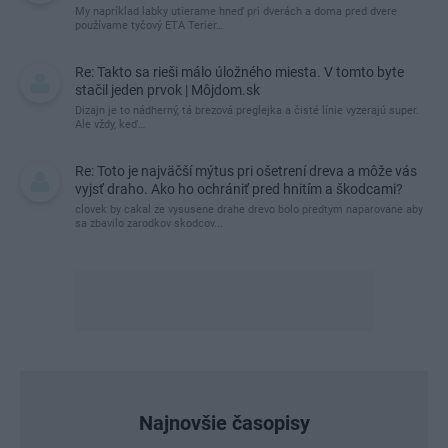
My napríklad labky utierame hneď pri dverách a doma pred dvere
používame tyčový ETA Terier…
Re: Takto sa rieši málo úložného miesta. V tomto byte
stačil jeden prvok | Môjdom.sk
Dizajn je to nádherný, tá brezová preglejka a čisté línie vyzerajú super.
Ale vždy, keď…
Re: Toto je najväčší mýtus pri ošetrení dreva a môže vás
vyjsť draho. Ako ho ochrániť pred hnitím a škodcami?
clovek by cakal ze vysusene drahe drevo bolo predtym naparovane aby
sa zbavilo zarodkov skodcov...
Najnovšie časopisy