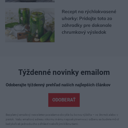
Recept na rýchlokvasené
uhorky: Pridajte toto zo
záhradky pre dokonale
chrumkavý výsledok
Týždenné novinky emailom
Odoberajte týždenný prehľad našich najlepších článkov
ODOBERAŤ
Bezplatný emailový newsletter posielame obvykle ku koncu týždňa – vo štvrtok alebo v
piatok. Vašu emailovú adresu nikomu inému neposkytneme a z odberu sa budete môcť
kedykoľvek jednoducho odhlásiť niekoľkými kliknutiami.