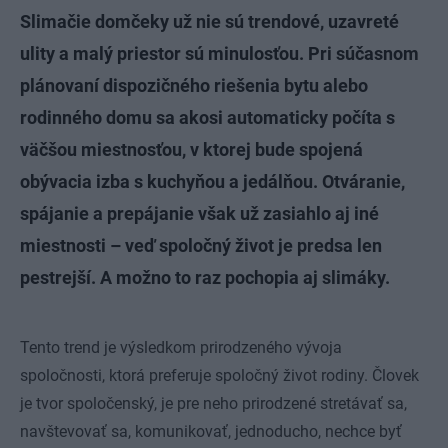
Slimačie domčeky už nie sú trendové, uzavreté
ulity a malý priestor sú minulosťou. Pri súčasnom
plánovaní dispozičného riešenia bytu alebo
rodinného domu sa akosi automaticky počíta s
väčšou miestnosťou, v ktorej bude spojená
obývacia izba s kuchyňou a jedálňou. Otváranie,
spájanie a prepájanie však už zasiahlo aj iné
miestnosti – veď spoločný život je predsa len
pestrejší. A možno to raz pochopia aj slimáky.
Tento trend je výsledkom prirodzeného vývoja
spoločnosti, ktorá preferuje spoločný život rodiny. Človek
je tvor spoločenský, je pre neho prirodzené stretávať sa,
navštevovať sa, komunikovať, jednoducho, nechce byť