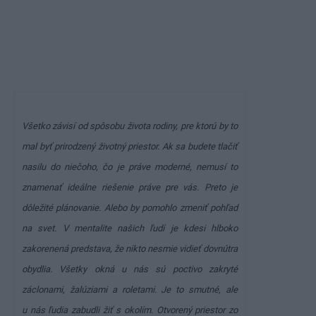
Všetko závisí od spôsobu života rodiny, pre ktorú by to
mal byť prirodzený životný priestor. Ak sa budete tlačiť
nasilu do niečoho, čo je práve moderné, nemusí to
znamenať ideálne riešenie práve pre vás. Preto je
dôležité plánovanie. Alebo by pomohlo zmeniť pohľad
na svet. V mentalite našich ľudí je kdesi hlboko
zakorenená predstava, že nikto nesmie vidieť dovnútra
obydlia. Všetky okná u nás sú poctivo zakryté
záclonami, žalúziami a roletami. Je to smutné, ale
u nás ľudia zabudli žiť s okolím. Otvorený priestor zo