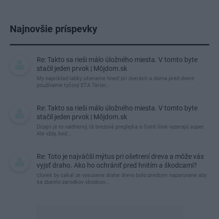
Najnovšie príspevky
Re: Takto sa rieši málo úložného miesta. V tomto byte
stačil jeden prvok | Môjdom.sk
My napríklad labky utierame hneď pri dverách a doma pred dvere
používame tyčový ETA Terier…
Re: Takto sa rieši málo úložného miesta. V tomto byte
stačil jeden prvok | Môjdom.sk
Dizajn je to nádherný, tá brezová preglejka a čisté línie vyzerajú super.
Ale vždy, keď…
Re: Toto je najväčší mýtus pri ošetrení dreva a môže vás
vyjsť draho. Ako ho ochrániť pred hnitím a škodcami?
clovek by cakal ze vysusene drahe drevo bolo predtym naparovane aby
sa zbavilo zarodkov skodcov...