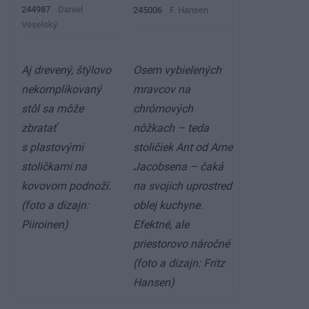
244987
Daniel
245006
F. Hansen
Veselský
Aj drevený, štýlovo
Osem vybielených
nekomplikovaný
mravcov na
stôl sa môže
chrómových
zbratať
nôžkach – teda
s plastovými
stoličiek Ant od Arne
stoličkami na
Jacobsena – čaká
kovovom podnoží.
na svojich uprostred
(foto a dizajn:
oblej kuchyne.
Piiroinen)
Efektné, ale
priestorovo náročné
(foto a dizajn: Fritz
Hansen)