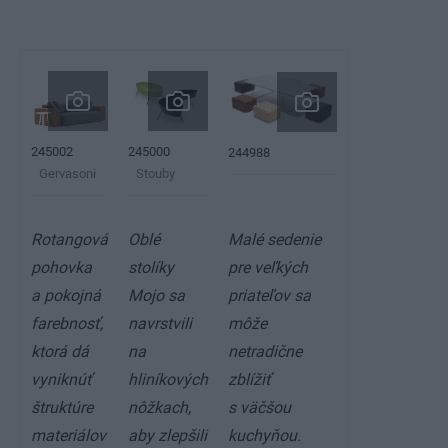
245002
245000
244988
Gervasoni
Stouby
Rotangová
Oblé
Malé sedenie
pohovka
stolíky
pre veľkých
a pokojná
Mojo sa
priateľov sa
farebnosť,
navrstvili
môže
ktorá dá
na
netradične
vyniknúť
hliníkových
zblížiť
štruktúre
nôžkach,
s väčšou
materiálov
aby zlepšili
kuchyňou.