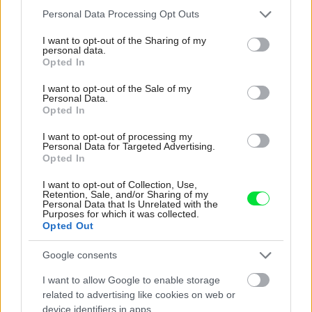
Please note that this website/app uses one or more Google
Personal Data Processing Opt Outs
services and may gather and store information including but
not limited to your visit or usage behaviour. You may click to
I want to opt-out of the Sharing of my
Zdieľať článok
personal data.
grant or deny consent to Google and its third-party tags to
Opted In
use your data for below specified purposes in below Google
consent section.
I want to opt-out of the Sale of my
Personal Data.
Opted In
I want to opt-out of processing my
Personal Data for Targeted Advertising.
Diskusia
Opted In
I want to opt-out of Collection, Use,
Retention, Sale, and/or Sharing of my
Personal Data that Is Unrelated with the
Purposes for which it was collected.
Opted Out
Google consents
I want to allow Google to enable storage
related to advertising like cookies on web or
device identifiers in apps.