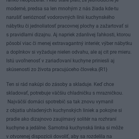
moderné, predsa sa len mnohým z nás žiada kde-tu
narušiť serióznosť vodorovných línii kuchynského
nábytku či jednoliatosť pracovnej plochy a zažartovať si
s pravidlami dizajnu. Aj napriek zdanlivej ľahkosti, ktorou
pôsobí viac či menej extravagantný interiér, výber nábytku
a doplnkov si vyžaduje nielen odvahu, ale aj cit pre mieru.
Istú uvoľnenosť v zariaďovaní kuchyne priniesli aj
skúsenosti zo života pracujúceho človeka.{R1}
Ten si rád nakúpi do zásoby a skladuje. Keď chce
skladovať, potrebuje väčšiu chladničku s mrazničkou.
Najväčší domáci spotrebič sa tak znovu vymanil
z objatia uhladených kuchynských liniek a pokojne si
pradie ako dizajnovo zaujímavý solitér na rozhraní
kuchyne a jedálne. Samotná kuchynská linka si môže
v otvorenej dispozícii dovoliť, aby sa rozdelila na