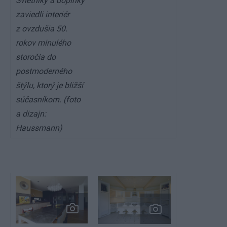
Svietniky a doplnky
zaviedli interiér
z ovzdušia 50.
rokov minulého
storočia do
postmoderného
štýlu, ktorý je bližší
súčasníkom. (foto
a dizajn:
Haussmann)