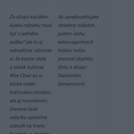
Že dizajn každého
Ak uprednostňujete
kúska nábytku musí
striedmy nábytok,
byť z jedného
potom úlohu
súdka? Ide to aj
extravagantných
netradične; všimnite
hráčov môžu
si, že kostra stola
prevziať doplnky.
a sedák kultovej
(foto a dizajn:
Wire Chair sú si
Diamantini
blízke nielen
Domeniconi)
kráľovskou modrou,
ale aj tvaroslovím.
Drevené časti
nábytku spoločne
zabudli na hrany.