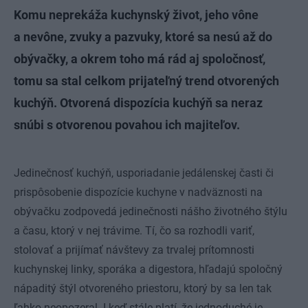
Komu neprekáža kuchynský život, jeho vône
a nevône, zvuky a pazvuky, ktoré sa nesú až do
obývačky, a okrem toho má rád aj spoločnosť,
tomu sa stal celkom prijateľný trend otvorených
kuchýň. Otvorená dispozícia kuchýň sa neraz
snúbi s otvorenou povahou ich majiteľov.
Jedinečnosť kuchýň, usporiadanie jedálenskej časti či
prispôsobenie dispozície kuchyne v nadväznosti na
obývačku zodpovedá jedinečnosti nášho životného štýlu
a času, ktorý v nej trávime. Tí, čo sa rozhodli variť,
stolovať a prijímať návštevy za trvalej prítomnosti
kuchynskej linky, sporáka a digestora, hľadajú spoločný
nápaditý štýl otvoreného priestoru, ktorý by sa len tak
ľahko neopozeral. I keď stále platí, že jednoduché je