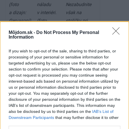
(foto
náladu
Nezabudnite
a dizajn:
v interiéri.
však na
Gervasoni)
(foto
stoličky pri
a dizajn:
barovom pulte,
Môjdom.sk -
Do Not Process My Personal
Stouby)
kde sa môžu
Information
návštevníci
If you wish to opt-out of the sale, sharing to third parties, or
vystrieť
processing of your personal or sensitive information for
a decentne
targeted advertising by us, please use the below opt-out
potúžiť. (foto
section to confirm your selection. Please note that after your
opt-out request is processed you may continue seeing
a dizajn: PTV)
interest-based ads based on personal information utilized by
us or personal information disclosed to third parties prior to
Zdroj:
môj dom špeciál
JAGA GROUP
your opt-out. You may separately opt-out of the further
disclosure of your personal information by third parties on the
Kategória:
Bývanie
Kuchyňa, jedáleň
IAB’s list of downstream participants. This information may
also be disclosed by us to third parties on the
IAB’s List of
Downstream Participants
that may further disclose it to other
Tagy:
zariadenie
third parties.