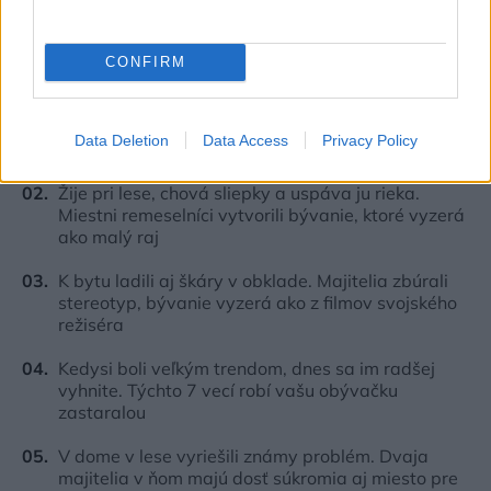
Najčítanejšie
Za týždeň
Za mesiac
CONFIRM
Deti odrástli, rodičia majú bývanie presne podľa
seba. V novom dome je všetko pre ich život i
Data Deletion
Data Access
Privacy Policy
návštevy vnúčat
Žije pri lese, chová sliepky a uspáva ju rieka.
Miestni remeselníci vytvorili bývanie, ktoré vyzerá
ako malý raj
K bytu ladili aj škáry v obklade. Majitelia zbúrali
stereotyp, bývanie vyzerá ako z filmov svojského
režiséra
Kedysi boli veľkým trendom, dnes sa im radšej
vyhnite. Týchto 7 vecí robí vašu obývačku
zastaralou
V dome v lese vyriešili známy problém. Dvaja
majitelia v ňom majú dosť súkromia aj miesto pre