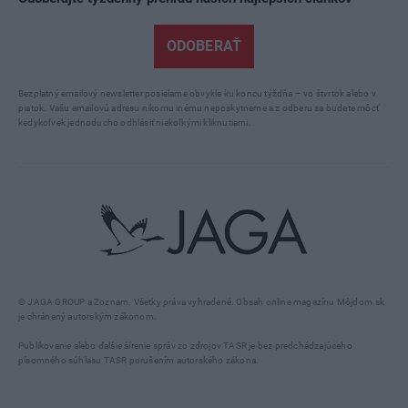
ODOBERAŤ
Bezplatný emailový newsletter posielame obvykle ku koncu týždňa – vo štvrtok alebo v
piatok. Vašu emailovú adresu nikomu inému neposkytneme a z odberu sa budete môcť
kedykoľvek jednoducho odhlásiť niekoľkými kliknutiami.
© JAGA GROUP a Zoznam. Všetky práva vyhradené. Obsah online magazínu Môjdom.sk
je chránený autorským zákonom.
Publikovanie alebo ďalšie šírenie správ zo zdrojov TASR je bez predchádzajúceho
písomného súhlasu TASR porušením autorského zákona.