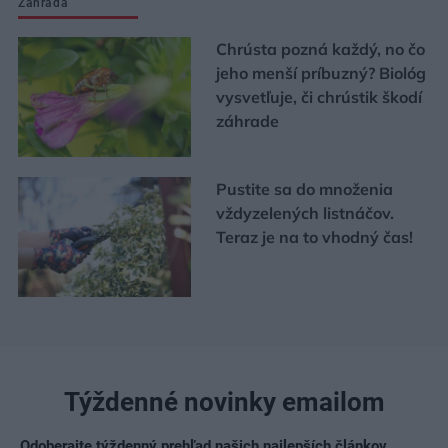
Záhrada
Chrústa pozná každý, no čo
jeho menší príbuzný? Biológ
vysvetľuje, či chrústik škodí
záhrade
Pustite sa do množenia
vždyzelených listnáčov.
Teraz je na to vhodný čas!
Týždenné novinky emailom
Odoberajte týždenný prehľad našich najlepších článkov