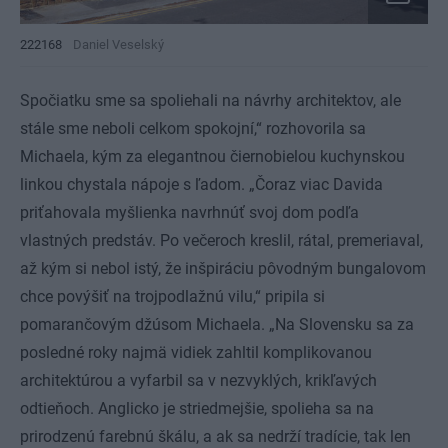
222168
Daniel Veselský
Spočiatku sme sa spoliehali na návrhy architektov, ale
stále sme neboli celkom spokojní,“ rozhovorila sa
Michaela, kým za elegantnou čiernobielou kuchynskou
linkou chystala nápoje s ľadom. „Čoraz viac Davida
priťahovala myšlienka navrhnúť svoj dom podľa
vlastných predstáv. Po večeroch kreslil, rátal, premeriaval,
až kým si nebol istý, že inšpiráciu pôvodným bungalovom
chce povýšiť na trojpodlažnú vilu,“ pripila si
pomarančovým džúsom Michaela. „Na Slovensku sa za
posledné roky najmä vidiek zahltil komplikovanou
architektúrou a vyfarbil sa v nezvyklých, krikľavých
odtieňoch. Anglicko je striedmejšie, spolieha sa na
prirodzenú farebnú škálu, a ak sa nedrží tradície, tak len