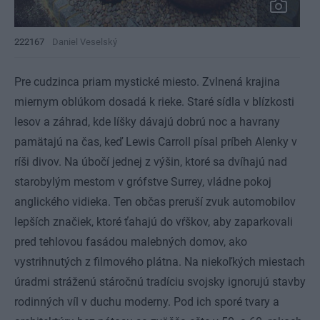
222167
Daniel Veselský
Pre cudzinca priam mystické miesto. Zvlnená krajina
miernym oblúkom dosadá k rieke. Staré sídla v blízkosti
lesov a záhrad, kde líšky dávajú dobrú noc a havrany
pamätajú na čas, keď Lewis Carroll písal príbeh Alenky v
ríši divov. Na úbočí jednej z výšin, ktoré sa dvíhajú nad
starobylým mestom v grófstve Surrey, vládne pokoj
anglického vidieka. Ten občas preruší zvuk automobilov
lepších značiek, ktoré ťahajú do vŕškov, aby zaparkovali
pred tehlovou fasádou malebných domov, ako
vystrihnutých z filmového plátna. Na niekoľkých miestach
úradmi stráženú stáročnú tradíciu svojsky ignorujú stavby
rodinných víl v duchu moderny. Pod ich sporé tvary a