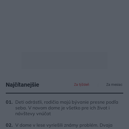
Najčítanejšie
Za týždeň
Za mesiac
Deti odrástli, rodičia majú bývanie presne podľa
seba. V novom dome je všetko pre ich život i
návštevy vnúčat
V dome v lese vyriešili známy problém. Dvaja