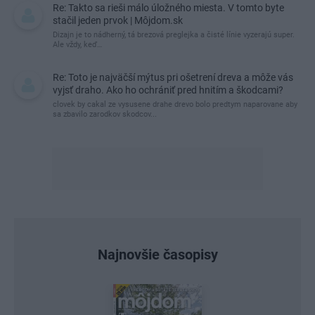
Re: Takto sa rieši málo úložného miesta. V tomto byte
stačil jeden prvok | Môjdom.sk
Dizajn je to nádherný, tá brezová preglejka a čisté línie vyzerajú super.
Ale vždy, keď…
Re: Toto je najväčší mýtus pri ošetrení dreva a môže vás
vyjsť draho. Ako ho ochrániť pred hnitím a škodcami?
clovek by cakal ze vysusene drahe drevo bolo predtym naparovane aby
sa zbavilo zarodkov skodcov...
Najnovšie časopisy