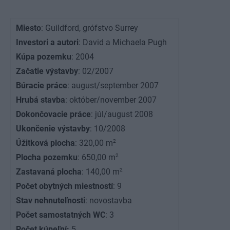
Miesto
: Guildford, grófstvo Surrey
Investori a autori
: David a Michaela Pugh
Kúpa pozemku
: 2004
Začatie výstavby
: 02/2007
Búracie práce
: august/september 2007
Hrubá stavba
: október/november 2007
Dokončovacie práce
: júl/august 2008
Ukončenie výstavby
: 10/2008
2
Úžitková plocha
: 320,00 m
2
Plocha pozemku
: 650,00 m
2
Zastavaná plocha
: 140,00 m
Počet obytných miestností
: 9
Stav nehnuteľnosti
: novostavba
Počet samostatných WC
: 3
Počet kúpeľní:
5