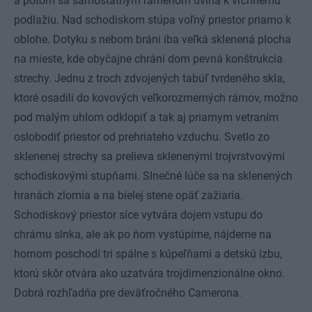
a potom sa samostatným ramenom dvíha k vrchnému
podlažiu. Nad schodiskom stúpa voľný priestor priamo k
oblohe. Dotyku s nebom bráni iba veľká sklenená plocha
na mieste, kde obyčajne chráni dom pevná konštrukcia
strechy. Jednu z troch zdvojených tabúľ tvrdeného skla,
ktoré osadili do kovových veľkorozmerných rámov, možno
pod malým uhlom odklopiť a tak aj priamym vetraním
oslobodiť priestor od prehriateho vzduchu. Svetlo zo
sklenenej strechy sa prelieva sklenenými trojvrstvovými
schodiskovými stupňami. Slnečné lúče sa na sklenených
hranách zlomia a na bielej stene opäť zažiaria.
Schodiskový priestor síce vytvára dojem vstupu do
chrámu slnka, ale ak po ňom vystúpime, nájdeme na
hornom poschodí tri spálne s kúpeľňami a detskú izbu,
ktorú skôr otvára ako uzatvára trojdimenzionálne okno.
Dobrá rozhľadňa pre deväťročného Camerona.