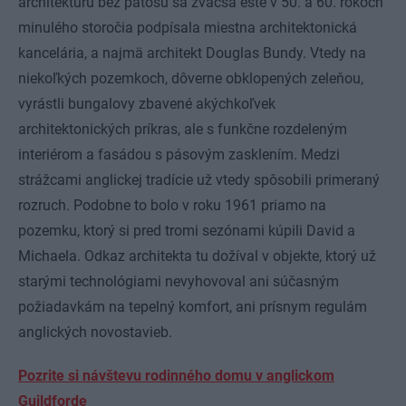
architektúru bez pátosu sa zväčša ešte v 50. a 60. rokoch
minulého storočia podpísala miestna architektonická
kancelária, a najmä architekt Douglas Bundy. Vtedy na
niekoľkých pozemkoch, dôverne obklopených zeleňou,
vyrástli bungalovy zbavené akýchkoľvek
architektonických príkras, ale s funkčne rozdeleným
interiérom a fasádou s pásovým zasklením. Medzi
strážcami anglickej tradície už vtedy spôsobili primeraný
rozruch. Podobne to bolo v roku 1961 priamo na
pozemku, ktorý si pred tromi sezónami kúpili David a
Michaela. Odkaz architekta tu dožíval v objekte, ktorý už
starými technológiami nevyhovoval ani súčasným
požiadavkám na tepelný komfort, ani prísnym regulám
anglických novostavieb.
Pozrite si návštevu rodinného domu v anglickom
Guildforde