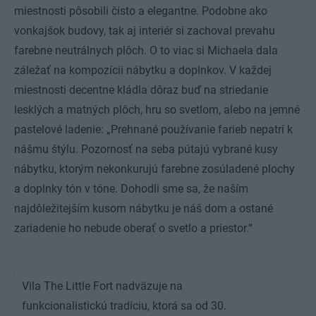
miestnosti pôsobili čisto a elegantne. Podobne ako
vonkajšok budovy, tak aj interiér si zachoval prevahu
farebne neutrálnych plôch. O to viac si Michaela dala
záležať na kompozícii nábytku a doplnkov. V každej
miestnosti decentne kládla dôraz buď na striedanie
lesklých a matných plôch, hru so svetlom, alebo na jemné
pastelové ladenie: „Prehnané používanie farieb nepatrí k
nášmu štýlu. Pozornosť na seba pútajú vybrané kusy
nábytku, ktorým nekonkurujú farebne zosúladené plochy
a doplnky tón v tóne. Dohodli sme sa, že naším
najdôležitejším kusom nábytku je náš dom a ostané
zariadenie ho nebude oberať o svetlo a priestor.“
Vila The Little Fort nadväzuje na
funkcionalistickú tradíciu, ktorá sa od 30.