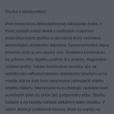
Stavba a stavbyvedúci
Dom postavili na železobetónovej základovej doske, z
ktorej vyrástli nosný skelet z oceľových vzájomne
zoskrutkovaných profilov a obvodové múry vytvorené
technológiou strateného debnenia. Severovýchodná stena
prízemia slúži aj ako oporný múr. Skeletovú konštrukciu
na južnom rohu objektu posilnili dva priečne, diagonálne
uložené profily. Takáto konštrukcia dovolila, aby sa
oplášťovalo veľkorozmernými sklenenými tabuľami aj na
mieste, kde by inak bolo nevyhnutné zabezpečiť statiku
objektu stĺpami. Nezvyčajne sa tu zbiehajú zasklené časti
susedných stien do uhlov bez podporného stĺpa. Stavbu
zateplili a na fasádu naniesli silikátovú bielu omietku. V
celom dome je podlahové kúrenie, ktoré sa napája na