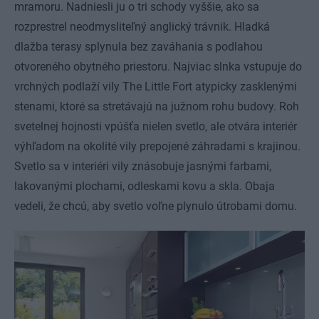
mramoru. Nadniesli ju o tri schody vyššie, ako sa
rozprestrel neodmysliteľný anglický trávnik. Hladká
dlažba terasy splynula bez zaváhania s podlahou
otvoreného obytného priestoru. Najviac slnka vstupuje do
vrchných podlaží vily The Little Fort atypicky zasklenými
stenami, ktoré sa stretávajú na južnom rohu budovy. Roh
svetelnej hojnosti vpúšťa nielen svetlo, ale otvára interiér
výhľadom na okolité vily prepojené záhradami s krajinou.
Svetlo sa v interiéri vily znásobuje jasnými farbami,
lakovanými plochami, odleskami kovu a skla. Obaja
vedeli, že chcú, aby svetlo voľne plynulo útrobami domu.