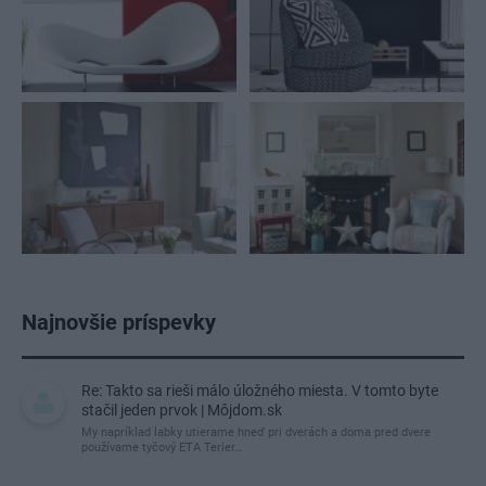
Najnovšie príspevky
Re: Takto sa rieši málo úložného miesta. V tomto byte
stačil jeden prvok | Môjdom.sk
My napríklad labky utierame hneď pri dverách a doma pred dvere
používame tyčový ETA Terier…