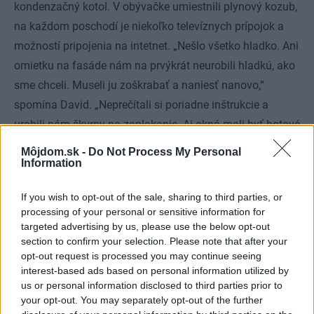
kondenzačný kotol. V obývačke umiestnili plynový kozub,
na každom poschodí je niekoľko televíznych prípojok a
možností pripojenia na intetnet. „Nešlo všetko hladko. Ani
omietku na fasáde nám na prvýkrát neurobili hladkú, ako
sme chceli. Museli ju zoškrabať a naniesť nanovo,“
spomína David. „Neprečítali si poriadne inštrukcie a
urobili nám škvrny na zaplakanie. Aj okná mali byť hotové
za sedem týždňov, ale ďalších sedem meškala dodávka.
Môjdom.sk -
Do Not Process My Personal
Information
Technické výkresy výrobcovi nesedeli, údaje k atypickým
rozmerom sme museli diaľkove dolaďovať. Presne
If you wish to opt-out of the sale, sharing to third parties, or
odmerať veľkosť okenných otvorov počas hrubej stavby
processing of your personal or sensitive information for
nebolo vôbec jednoduché. Meškala aj dlažba, objednávali
targeted advertising by us, please use the below opt-out
section to confirm your selection. Please note that after your
sme ju na dvakrát. No a herňu na prízemí sme dokončili
opt-out request is processed you may continue seeing
poslednú až na Vianoce. Nemilá príhoda sa pritrafila pri
interest-based ads based on personal information utilized by
demontáži lešenia. Rozbili nám okno na detskej izbe. V
us or personal information disclosed to third parties prior to
your opt-out. You may separately opt-out of the further
prospech štvorcového pôdorysu obývačky sme zas búrali