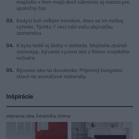
majitelia v ňom majú dosť súkromia aj miesto pre
spoločný čas
Kedysi boli veľkým trendom, dnes sa im radšej
vyhnite. Týchto 7 vecí robí vašu obývačku
zastaralou
K bytu ladili aj škáry v obklade. Majitelia zbúrali
stereotyp, bývanie vyzerá ako z filmov svojského
režiséra
Bývanie ako na dovolenke: Príjemný bungalov
stavil na osvedčené materiály
Inšpirácie
obývacia izba
,
keramika
,
čierna