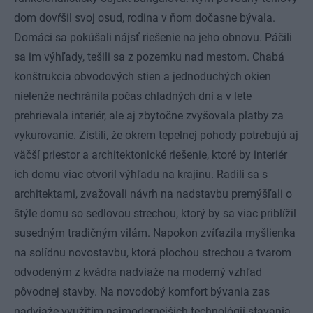
dom dovŕšil svoj osud, rodina v ňom dočasne bývala.
Domáci sa pokúšali nájsť riešenie na jeho obnovu. Páčili
sa im výhľady, tešili sa z pozemku nad mestom. Chabá
konštrukcia obvodových stien a jednoduchých okien
nielenže nechránila počas chladných dní a v lete
prehrievala interiér, ale aj zbytočne zvyšovala platby za
vykurovanie. Zistili, že okrem tepelnej pohody potrebujú aj
väčší priestor a architektonické riešenie, ktoré by interiér
ich domu viac otvoril výhľadu na krajinu. Radili sa s
architektami, zvažovali návrh na nadstavbu premýšľali o
štýle domu so sedlovou strechou, ktorý by sa viac priblížil
susedným tradičným vilám. Napokon zvíťazila myšlienka
na solídnu novostavbu, ktorá plochou strechou a tvarom
odvodeným z kvádra nadviaže na moderný vzhľad
pôvodnej stavby. Na novodobý komfort bývania zas
nadviaže využitím najmodernejších technológií stavania,