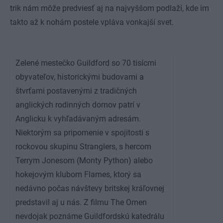
trik nám môže predviesť aj na najvyššom podlaží, kde im
takto až k nohám postele vpláva vonkajší svet.
Zelené mestečko Guildford so 70 tisícmi
obyvateľov, historickými budovami a
štvrťami postavenými z tradičných
anglických rodinných domov patrí v
Anglicku k vyhľadávaným adresám.
Niektorým sa pripomenie v spojitosti s
rockovou skupinu Stranglers, s hercom
Terrym Jonesom (Monty Python) alebo
hokejovým klubom Flames, ktorý sa
nedávno počas návštevy britskej kráľovnej
predstavil aj u nás. Z filmu The Omen
nevdojak poznáme Guildfordskú katedrálu