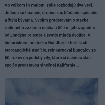
Vo veľkom i v malom, stále rozhodujú dve veci.
Jednou sú financie, druhou zas hľadanie spôsobu
a štýlu bývania. Svojim predstavám o stavbe
rodinného zázemia nechala 50 km juhozápadne
od Londýna priestor a svetlo mladá dvojica. V
historickom mestečku Guildford, ktoré si ctí
staroanglické tradície, reinkarnoval bungalov zo
60. rokov do podoby vily, ktorú si našinec skôr
spojí s predstavou slnečnej Kalifornie...