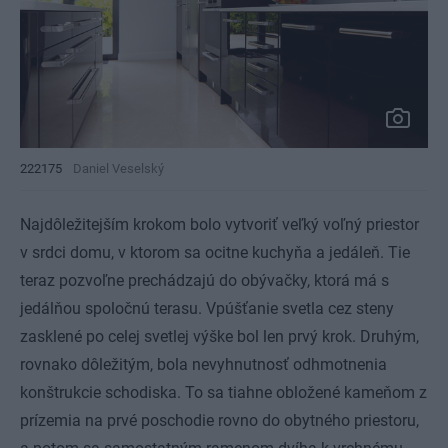
222175
Daniel Veselský
Najdôležitejším krokom bolo vytvoriť veľký voľný priestor
v srdci domu, v ktorom sa ocitne kuchyňa a jedáleň. Tie
teraz pozvoľne prechádzajú do obývačky, ktorá má s
jedálňou spoločnú terasu. Vpúšťanie svetla cez steny
zasklené po celej svetlej výške bol len prvý krok. Druhým,
rovnako dôležitým, bola nevyhnutnosť odhmotnenia
konštrukcie schodiska. To sa tiahne obložené kameňom z
prízemia na prvé poschodie rovno do obytného priestoru,