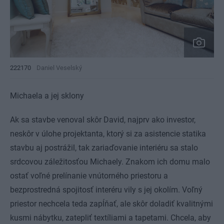
222170
Daniel Veselský
Michaela a jej sklony
Ak sa stavbe venoval skôr David, najprv ako investor,
neskôr v úlohe projektanta, ktorý si za asistencie statika
stavbu aj postrážil, tak zariaďovanie interiéru sa stalo
srdcovou záležitosťou Michaely. Znakom ich domu malo
ostať voľné prelínanie vnútorného priestoru a
bezprostredná spojitosť interéru vily s jej okolím. Voľný
priestor nechcela teda zapĺňať, ale skôr doladiť kvalitnými
kusmi nábytku, zatepliť textíliami a tapetami. Chcela, aby