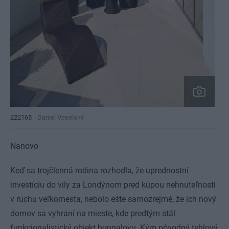
222165
Daniel Veselský
Nanovo
Keď sa trojčlenná rodina rozhodla, že uprednostní
investíciu do vily za Londýnom pred kúpou nehnuteľnosti
v ruchu veľkomesta, nebolo ešte samozrejmé, že ich nový
domov sa vyhraní na mieste, kde predtým stál
funkcionalistický objekt bungalovu. Kým pôvodný tehlový