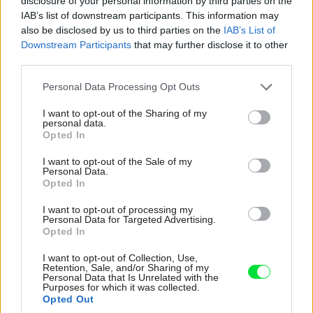
disclosure of your personal information by third parties on the
a posúvali už hotovú priečku o 15 cm smerom do mojej
IAB’s list of downstream participants. This information may
pracovne. Najväčším dobrodružstvom bolo dopasovanie
also be disclosed by us to third parties on the
IAB’s List of
Downstream Participants
that may further disclose it to other
strešného zasklenia nad schodiskom. Najväčší rám, aký
third parties.
nám mohli vyrobiť, si vynútil posunutie steny o 10 cm
Please note that this website/app uses one or more Google
smerom z našej spálne do schodiskového átria. V spálni
Personal Data Processing Opt Outs
services and may gather and store information including but
nám tak hneď vedľa vstupných dverí vznikol odskok, ktorý
not limited to your visit or usage behaviour. You may click to
I want to opt-out of the Sharing of my
personal data.
sa teraz tvári ako výtvarný zámer,“ končí výpočet
grant or deny consent to Google and its third-party tags to
Opted In
use your data for below specified purposes in below Google
nezdarov David a pritom pokojne kopíruje na cédéčko
consent section.
I want to opt-out of the Sale of my
obrázky z hrubej stavby: „Nad projektom sme preto
Personal Data.
takdlho rozmýšľali a pracovali, aby sme neskôr
Opted In
neoľutovali, ako sme dom postavili a zariadili.”
I want to opt-out of processing my
Personal Data for Targeted Advertising.
Opted In
I want to opt-out of Collection, Use,
Retention, Sale, and/or Sharing of my
Personal Data that Is Unrelated with the
Purposes for which it was collected.
Opted Out