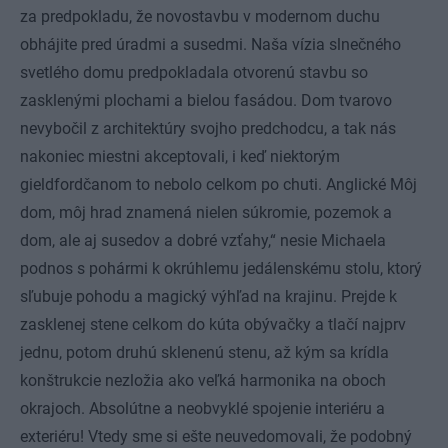
za predpokladu, že novostavbu v modernom duchu
obhájite pred úradmi a susedmi. Naša vízia slnečného
svetlého domu predpokladala otvorenú stavbu so
zasklenými plochami a bielou fasádou. Dom tvarovo
nevybočil z architektúry svojho predchodcu, a tak nás
nakoniec miestni akceptovali, i keď niektorým
gieldfordčanom to nebolo celkom po chuti. Anglické Môj
dom, môj hrad znamená nielen súkromie, pozemok a
dom, ale aj susedov a dobré vzťahy,“ nesie Michaela
podnos s pohármi k okrúhlemu jedálenskému stolu, ktorý
sľubuje pohodu a magický výhľad na krajinu. Prejde k
zasklenej stene celkom do kúta obývačky a tlačí najprv
jednu, potom druhú sklenenú stenu, až kým sa krídla
konštrukcie nezložia ako veľká harmonika na oboch
okrajoch. Absolútne a neobvyklé spojenie interiéru a
exteriéru! Vtedy sme si ešte neuvedomovali, že podobný