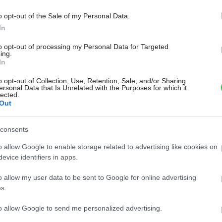
22. 03. 2010
o opt-out of the Sale of my Personal Data.
In
to opt-out of processing my Personal Data for Targeted
EKOINFO
ing.
In
Svietime kvalitne, ale
o opt-out of Collection, Use, Retention, Sale, and/or Sharing
úsporne
ersonal Data that Is Unrelated with the Purposes for which it
lected.
Out
Zle vybrané a nevhodne nainštalované svetlo môže
škodiť nielen vášmu zdraviu, ale vie aj poriadne
consents
hlboko načrieť do peňaženky. Áno, „staré a dobré“
o allow Google to enable storage related to advertising like cookies on
žiarovky už dávno nie sú tým najlepším riešením.
evice identifiers in apps.
Oveľa efektívnejšou alternatívou sú úsporné žiarivky
o allow my user data to be sent to Google for online advertising
– výberom úspornej žiarivky ušetríte v domácom
s.
rozpočte a navyše pomôžete zdevastovanému
životnému prostrediu.
to allow Google to send me personalized advertising.
17. 02. 2010