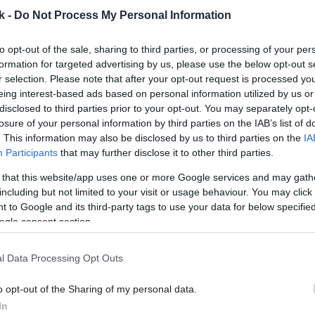
k -
Do Not Process My Personal Information
20. 09. 2013
to opt-out of the sale, sharing to third parties, or processing of your per
formation for targeted advertising by us, please use the below opt-out s
r selection. Please note that after your opt-out request is processed y
eing interest-based ads based on personal information utilized by us or
EKOINFO
disclosed to third parties prior to your opt-out. You may separately opt-
Úsporné zdroje svetla
losure of your personal information by third parties on the IAB’s list of
. This information may also be disclosed by us to third parties on the
IA
Participants
that may further disclose it to other third parties.
Na
Stmieva sa. Tisíce domácností jedna za druhovou
 that this website/app uses one or more Google services and may gath
žeravia wolfrámové vlákna, ktoré vo vákuu prívetivo
including but not limited to your visit or usage behaviour. You may click 
svietia cez steny žiaroviek. Svetlo starých dobrých
 to Google and its third-party tags to use your data for below specifi
edisoniek láskavo potlačí studené tóny a po o niečo
ogle consent section.
belšom dni si naše oči rady privyknú na teplé umelé
svetlo. Dokonca aj farby sú verné a domácnosť akosi
l Data Processing Opt Outs
opeknie. Prečo teda svietiť inak!?
o opt-out of the Sharing of my personal data.
In