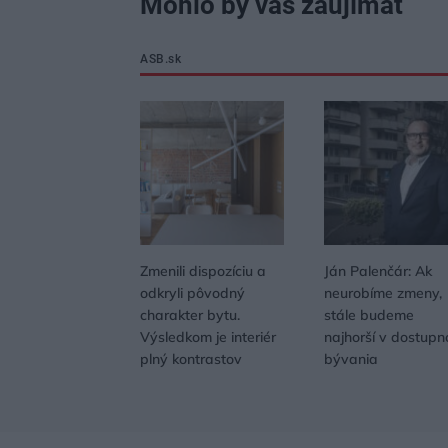
Mohlo by vás zaujímať
ASB.sk
Zmenili dispozíciu a
Ján Palenčár: Ak
odkryli pôvodný
neurobíme zmeny,
charakter bytu.
stále budeme
Výsledkom je interiér
najhorší v dostupn
plný kontrastov
bývania