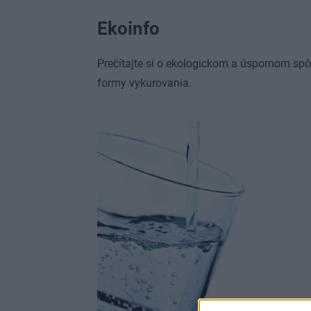
Ekoinfo
Prečítajte si o ekologickom a úspornom spô
formy vykurovania.