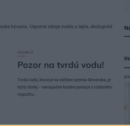
sobe bývania. Úsporné zdroje svetla a tepla, ekologické
Na
EKOINFO
In
Pozor na tvrdú vodu!
pr
Tvrdá voda, ktorá je na väčšine územia Slovenska, je
tichý zlodej – nenápadne kradne peniaze z rodinného
rozpočtu...