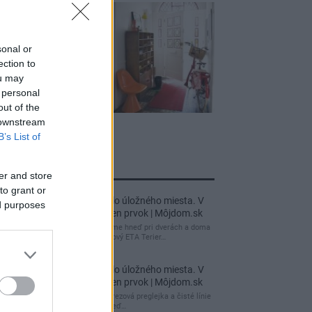
sonal or
ection to
ou may
 personal
out of the
 downstream
B’s List of
jnovšie príspevky
er and store
to grant or
Re: Takto sa rieši málo úložného miesta. V
ed purposes
tomto byte stačil jeden prvok | Môjdom.sk
My napríklad labky utierame hneď pri dverách a doma
pred dvere používame tyčový ETA Terier…
Re: Takto sa rieši málo úložného miesta. V
tomto byte stačil jeden prvok | Môjdom.sk
Dizajn je to nádherný, tá brezová preglejka a čisté línie
vyzerajú super. Ale vždy, keď…