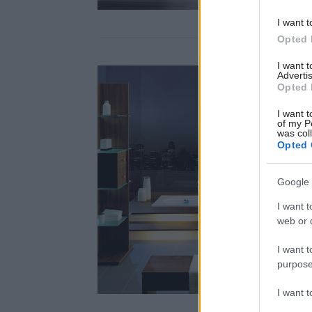
I want t
Opted 
I want 
Advertis
Opted 
I want t
of my P
was col
Opted 
Google 
I want t
web or d
I want t
purpose
I want 