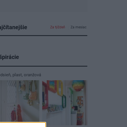
jčítanejšie
Za týždeň
Za mesiac
špirácie
edsieň
,
plast
,
oranžová