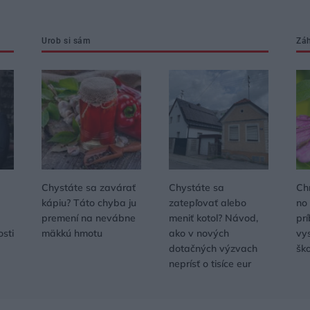
Urob si sám
Zá
Chystáte sa zavárať
Chystáte sa
Ch
kápiu? Táto chyba ju
zatepľovať alebo
no
premení na nevábne
meniť kotol? Návod,
pr
osti
mäkkú hmotu
ako v nových
vys
dotačných výzvach
šk
neprísť o tisíce eur