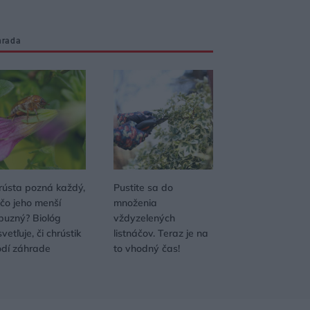
hrada
rústa pozná každý,
Pustite sa do
 čo jeho menší
množenia
íbuzný? Biológ
vždyzelených
vetľuje, či chrústik
listnáčov. Teraz je na
odí záhrade
to vhodný čas!