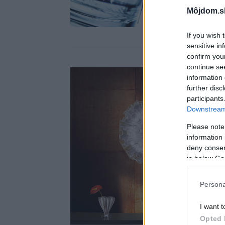
Môjdom.s
If you wish 
sensitive in
confirm you
continue se
information 
further disc
participants
Downstream 
Please note
information 
deny consent
in below Go
Persona
I want t
Opted 