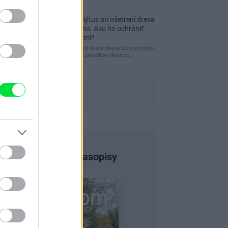
Re: Toto je najväčší mýtus pri ošetrení dreva
a môže vás vyjsť draho. Ako ho ochrániť
pred hnitím a škodcami?
clovek by cakal ze vysusene drahe drevo bolo predtym
naparovane aby sa zbavilo zarodkov skodcov...
Najnovšie časopisy