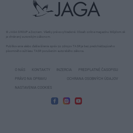
© JAGA GROUP a Zoznam. Všetky práva vyhradené. Obsah online magazínu Môjdom.sk
je chránený autorským zákonom.
Publikovanie alebo ďalšie šírenie správ zo zdrojov TASR je bez predchádzajúceho
písomného súhlasu TASR porušením autorského zákona.
O NÁS
KONTAKTY
INZERCIA
PREDPLATNÉ ČASOPISU
PRÁVO NA OPRAVU
OCHRANA OSOBNÝCH ÚDAJOV
NASTAVENIA COOKIES