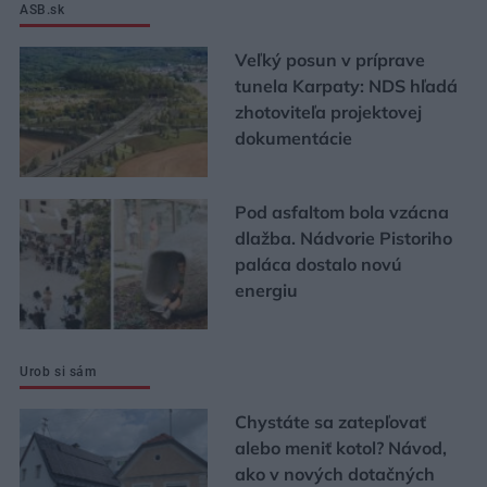
ASB.sk
Veľký posun v príprave
tunela Karpaty: NDS hľadá
zhotoviteľa projektovej
dokumentácie
Pod asfaltom bola vzácna
dlažba. Nádvorie Pistoriho
paláca dostalo novú
energiu
Urob si sám
Chystáte sa zatepľovať
alebo meniť kotol? Návod,
ako v nových dotačných