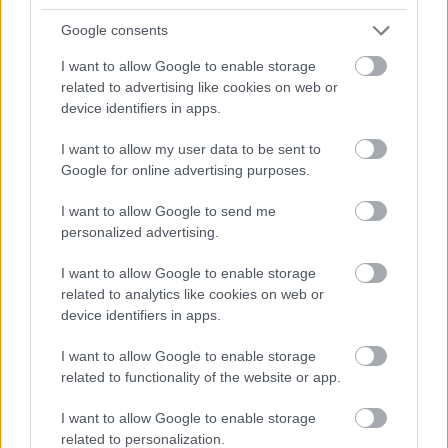
stačil jeden prvok | Môjdom.sk
Google consents
Dizajn je to nádherný, tá brezová preglejka a čisté línie vyzerajú super.
Ale vždy, keď…
I want to allow Google to enable storage
related to advertising like cookies on web or
Re: Toto je najväčší mýtus pri ošetrení dreva a môže vás
device identifiers in apps.
vyjsť draho. Ako ho ochrániť pred hnitím a škodcami?
clovek by cakal ze vysusene drahe drevo bolo predtym naparovane aby
I want to allow my user data to be sent to
sa zbavilo zarodkov skodcov...
Google for online advertising purposes.
I want to allow Google to send me
personalized advertising.
I want to allow Google to enable storage
related to analytics like cookies on web or
device identifiers in apps.
Najnovšie časopisy
I want to allow Google to enable storage
related to functionality of the website or app.
I want to allow Google to enable storage
related to personalization.