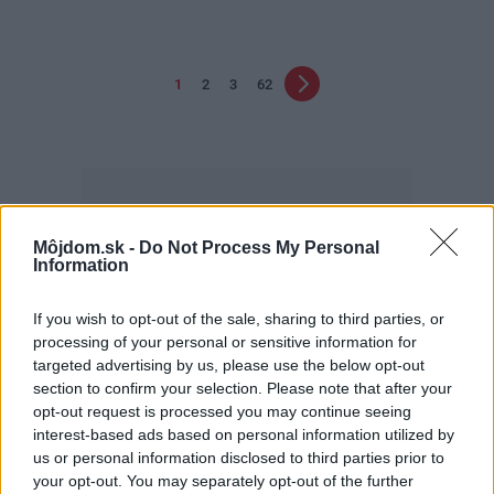
1
2
3
62
Môjdom.sk -
Do Not Process My Personal
Information
Najčítanejšie
Za týždeň
Za mesiac
If you wish to opt-out of the sale, sharing to third parties, or
processing of your personal or sensitive information for
Deti odrástli, rodičia majú bývanie presne podľa
targeted advertising by us, please use the below opt-out
seba. V novom dome je všetko pre ich život i
section to confirm your selection. Please note that after your
návštevy vnúčat
opt-out request is processed you may continue seeing
interest-based ads based on personal information utilized by
V dome v lese vyriešili známy problém. Dvaja
us or personal information disclosed to third parties prior to
majitelia v ňom majú dosť súkromia aj miesto pre
your opt-out. You may separately opt-out of the further
spoločný čas