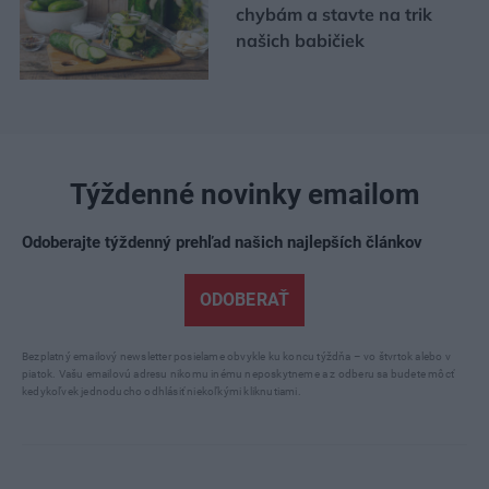
chybám a stavte na trik
našich babičiek
Týždenné novinky emailom
Odoberajte týždenný prehľad našich najlepších článkov
ODOBERAŤ
Bezplatný emailový newsletter posielame obvykle ku koncu týždňa – vo štvrtok alebo v
piatok. Vašu emailovú adresu nikomu inému neposkytneme a z odberu sa budete môcť
kedykoľvek jednoducho odhlásiť niekoľkými kliknutiami.