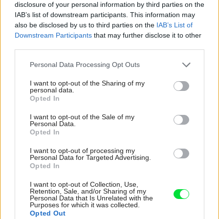
disclosure of your personal information by third parties on the
IAB’s list of downstream participants. This information may
Kedysi boli veľkým trendom, dnes sa im radšej
also be disclosed by us to third parties on the
IAB’s List of
vyhnite. Týchto 7 vecí robí vašu obývačku
Downstream Participants
that may further disclose it to other
zastaralou
third parties.
K bytu ladili aj škáry v obklade. Majitelia zbúrali
Please note that this website/app uses one or more Google
Personal Data Processing Opt Outs
stereotyp, bývanie vyzerá ako z filmov svojského
services and may gather and store information including but
režiséra
not limited to your visit or usage behaviour. You may click to
I want to opt-out of the Sharing of my
personal data.
grant or deny consent to Google and its third-party tags to
Bývanie ako na dovolenke: Príjemný bungalov
Opted In
use your data for below specified purposes in below Google
stavil na osvedčené materiály
consent section.
I want to opt-out of the Sale of my
Personal Data.
Opted In
Najnovšie príspevky
I want to opt-out of processing my
Personal Data for Targeted Advertising.
Opted In
Re: Takto sa rieši málo úložného miesta. V tomto byte
stačil jeden prvok | Môjdom.sk
I want to opt-out of Collection, Use,
My napríklad labky utierame hneď pri dverách a doma pred dvere
Retention, Sale, and/or Sharing of my
používame tyčový ETA Terier…
Personal Data that Is Unrelated with the
Purposes for which it was collected.
Opted Out
Re: Takto sa rieši málo úložného miesta. V tomto byte