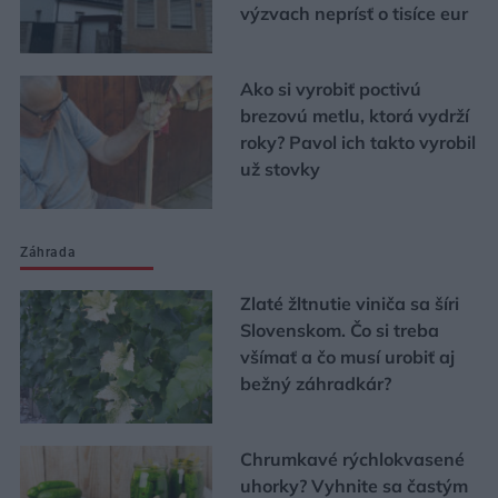
výzvach neprísť o tisíce eur
Ako si vyrobiť poctivú
brezovú metlu, ktorá vydrží
roky? Pavol ich takto vyrobil
už stovky
Záhrada
Zlaté žltnutie viniča sa šíri
Slovenskom. Čo si treba
všímať a čo musí urobiť aj
bežný záhradkár?
Chrumkavé rýchlokvasené
uhorky? Vyhnite sa častým