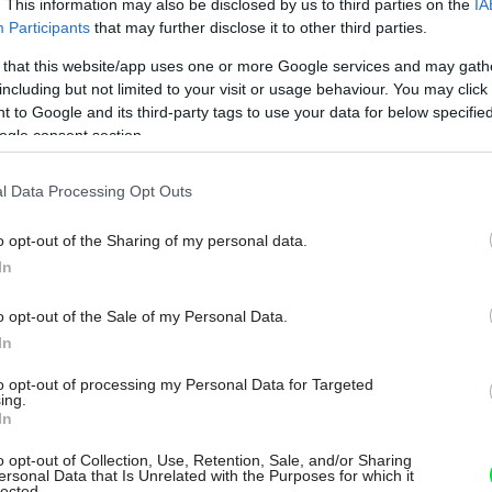
. This information may also be disclosed by us to third parties on the
IA
 spádových plôch a použité materiály zle
Participants
that may further disclose it to other third parties.
dza k presakovaniu vody do obytných
 that this website/app uses one or more Google services and may gath
trechy obnoviť pomocou povlakovacej
including but not limited to your visit or usage behaviour. You may click 
 to Google and its third-party tags to use your data for below specifi
 Na povlakovanie sa používajú asfaltové
ogle consent section.
však používané technológie na oveľa vyššej
távajú atraktívnymi a tešia sa čoraz väčšej
l Data Processing Opt Outs
o opt-out of the Sharing of my personal data.
In
o opt-out of the Sale of my Personal Data.
In
to opt-out of processing my Personal Data for Targeted
ing.
In
brať vhodné okná. Vybrať si môžete
o opt-out of Collection, Use, Retention, Sale, and/or Sharing
bo okná s hliníkovým rámom. Drevené
ersonal Data that Is Unrelated with the Purposes for which it
lected.