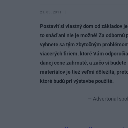
21. 09. 2011
Postaviť si vlastný dom od základov 
to snáď ani nie je možné! Za odbornú p
vyhnete sa tým zbytočným problémom.
viacerých firiem, ktoré Vám odporučia 
danej cene zahrnuté, a začo si budete 
materiálov je tiež veľmi dôležitá, pret
ktoré budú pri výstavbe použité.
— Advertorial spo