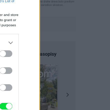
B’s List of
clovek by cakal ze vysusene drahe drevo bolo predtym
naparovane aby sa zbavilo zarodkov skodcov...
er and store
to grant or
ed purposes
Najnovšie časopisy