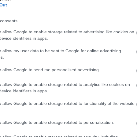
zi najpoužívanejšie, treba im však venovať
Out
be náterov. Výhodou
plastových okien
je ich
consents
adujú povrchové úpravy. Hliníkové okná
Môj dom Špeciál 02/2026
oveň sú určené pre náročnejšiu klientelu.
o allow Google to enable storage related to advertising like cookies on
evice identifiers in apps.
dy domu s prihliadnutím aj na farbu
o allow my user data to be sent to Google for online advertising
okná zabezpečia dobrú ochranu pred
s.
to allow Google to send me personalized advertising.
o allow Google to enable storage related to analytics like cookies on
evice identifiers in apps.
ábytku
o allow Google to enable storage related to functionality of the website
ôžete poradiť s odborníkom. Rady bytového
o allow Google to enable storage related to personalization.
le odborná rada je vždy dôležitá. Presne
o allow Google to enable storage related to security, including