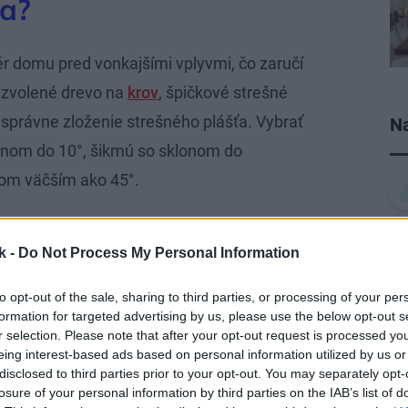
ha?
ér domu pred vonkajšími vplyvmi, čo zaručí
 zvolené drevo na
krov
, špičkové strešné
správne zloženie strešného plášťa. Vybrať
Na
onom do 10°, šikmú so sklonom do
nom väčším ako 45°.
 nepriaznivému počasiu, pretože dažďová
k -
Do Not Process My Personal Information
odtekať. Životnosť krytiny je podstatne
h. Tento druh striech je vhodný na viac
to opt-out of the sale, sharing to third parties, or processing of your per
formation for targeted advertising by us, please use the below opt-out s
r selection. Please note that after your opt-out request is processed y
eing interest-based ads based on personal information utilized by us or
najmä v 90.rokoch minulého storočia. Dnes
disclosed to third parties prior to your opt-out. You may separately opt-
é peniaze do opráv, pretože na strechách
losure of your personal information by third parties on the IAB’s list of