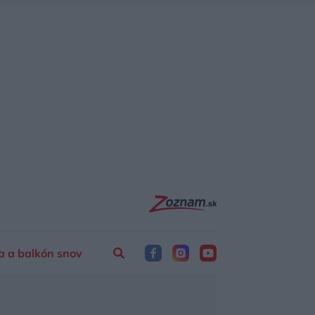
a a balkón snov