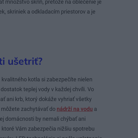
ť množstvo skríň, pretože na oblečenie je
iek, skriniek a odkladacím priestorov a je
 ušetriť?
 kvalitného kotla si zabezpečíte nielen
dostatok teplej vody v každej chvíli. Vo
 ani krb, ktorý dokáže vyhriať všetky
 môžete zachytávať do
nádrží na vodu
a
šej domácnosti by nemali chýbať ani
, ktoré Vám zabezpečia nižšiu spotrebu