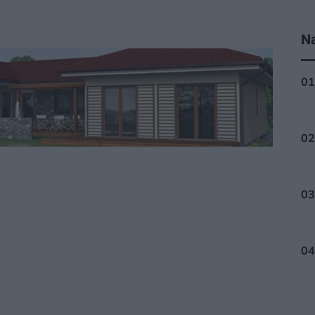
Na
ÁLY