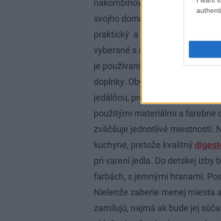
nakombinovať materiály a farby 
authenti
svojho domu kúpite by mal byť ni
praktický a mal by byť nadčasový
vyberané s ohľadom nato, pre k
je používanie minimálneho množ
doplnky. Obývacie izby sa dnes č
jedálňou, preto by mali jednotli
použitými materiálmi a farebne 
zväčšuje jednotlivé miestnosti.
kuchyne, pretože kvalitný
digest
pri varení jedla. Do detskej izby
farbách, s jemnými hranami. Pos
Nielenže zaberie menej miesta ako
zamilujú, najmä ak bude jej sú