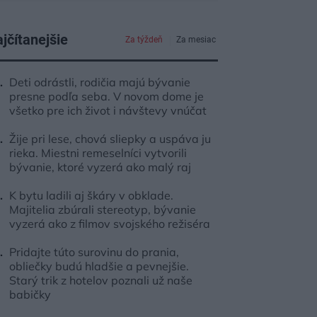
jčítanejšie
Za týždeň
Za mesiac
Deti odrástli, rodičia majú bývanie
presne podľa seba. V novom dome je
všetko pre ich život i návštevy vnúčat
Žije pri lese, chová sliepky a uspáva ju
rieka. Miestni remeselníci vytvorili
bývanie, ktoré vyzerá ako malý raj
K bytu ladili aj škáry v obklade.
Majitelia zbúrali stereotyp, bývanie
vyzerá ako z filmov svojského režiséra
Pridajte túto surovinu do prania,
obliečky budú hladšie a pevnejšie.
Starý trik z hotelov poznali už naše
babičky