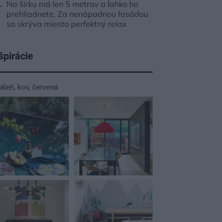
Na šírku má len 5 metrov a ľahko ho
prehliadnete. Za nenápadnou fasádou
sa skrýva miesto perfektný relax
špirácie
dáleň
,
kov
,
červená