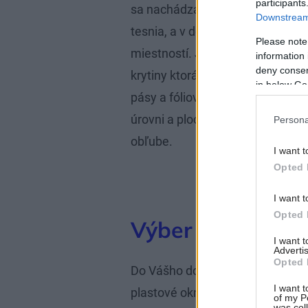
participants
sa nachádza minimálne množstvo
Downstream 
tesnia, a v dôsledku toho dochá
Please note
miestností. Je preto potrebné s
information 
deny consent
krytiny ktorá odoláva kyselinám.
in below Go
pásy a fóliové krytiny. Dnes sú 
úrovni a ploché strechy sa opäť s
Persona
obľube.
I want t
Opted 
I want t
Opted 
Výber okien
I want 
Advertis
Opted 
Do Vášho domu by ste si mali vy
I want t
plastové okná, drevené oná ale
of my P
was col