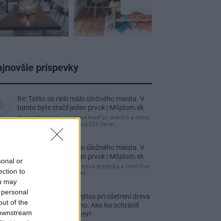
jnovšie príspevky
Re: Takto sa rieši málo úložného miesta. V
tomto byte stačil jeden prvok | Môjdom.sk
My napríklad labky utierame hneď pri dverách a doma
pred dvere používame tyčový ETA Terier…
Re: Takto sa rieši málo úložného miesta. V
tomto byte stačil jeden prvok | Môjdom.sk
sonal or
Dizajn je to nádherný, tá brezová preglejka a čisté línie
ection to
vyzerajú super. Ale vždy, keď…
ou may
 personal
Re: Toto je najväčší mýtus pri ošetrení dreva
out of the
a môže vás vyjsť draho. Ako ho ochrániť
 downstream
pred hnitím a škodcami?