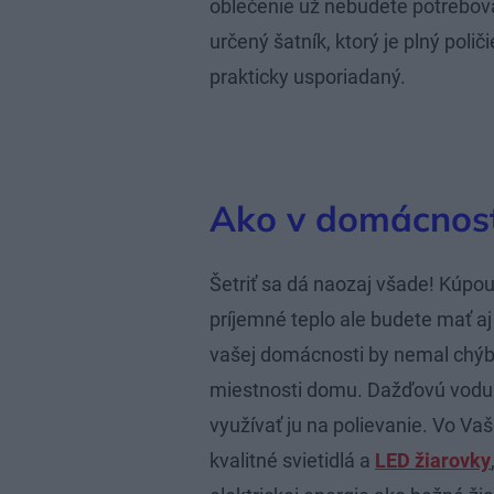
oblečenie už nebudete potrebova
určený šatník, ktorý je plný polič
prakticky usporiadaný.
Ako v domácnosti
Šetriť sa dá naozaj všade! Kúpou
príjemné teplo ale budete mať aj 
vašej domácnosti by nemal chýbať
miestnosti domu. Dažďovú vodu
využívať ju na polievanie. Vo Va
kvalitné svietidlá a
LED žiarovky