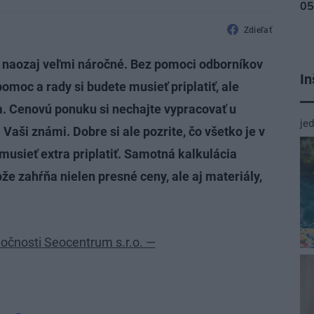
Zdieľať
je naozaj veľmi náročné. Bez pomoci odborníkov
In
omoc a rady si budete musieť priplatiť, ale
 Cenovú ponuku si nechajte vypracovať u
je
Vaši známi. Dobre si ale pozrite, čo všetko je v
musieť extra priplatiť. Samotná kalkulácia
ože zahŕňa nielen presné ceny, ale aj materiály,
ločnosti Seocentrum s.r.o. —