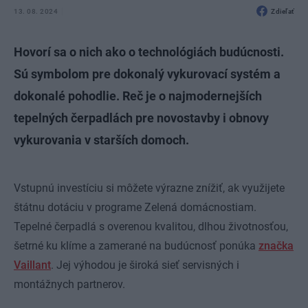
13. 08. 2024
Zdieľať
Hovorí sa o nich ako o technológiách budúcnosti.
Sú symbolom pre dokonalý vykurovací systém a
dokonalé pohodlie. Reč je o najmodernejších
tepelných čerpadlách pre novostavby i obnovy
vykurovania v starších domoch.
Vstupnú investíciu si môžete výrazne znížiť, ak využijete
štátnu dotáciu v programe Zelená domácnostiam.
Tepelné čerpadlá s overenou kvalitou, dlhou životnosťou,
šetrné ku klíme a zamerané na budúcnosť ponúka
značka
Vaillant
. Jej výhodou je široká sieť servisných i
montážnych partnerov.