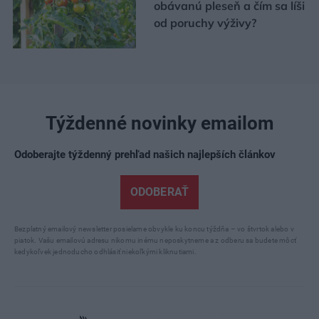
obávanú pleseň a čím sa líši
od poruchy výživy?
Týždenné novinky emailom
Odoberajte týždenný prehľad našich najlepších článkov
ODOBERAŤ
Bezplatný emailový newsletter posielame obvykle ku koncu týždňa – vo štvrtok alebo v
piatok. Vašu emailovú adresu nikomu inému neposkytneme a z odberu sa budete môcť
kedykoľvek jednoducho odhlásiť niekoľkými kliknutiami.