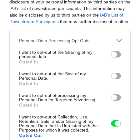
disclosure of your personal information by third parties on the
Uvažujete o tepelnom čerpadle? Využite
IAB’s list of downstream participants. This information may
also be disclosed by us to third parties on the
IAB’s List of
tisícové zľavy!
Downstream Participants
that may further disclose it to other
third parties.
Please note that this website/app uses one or more Google
Urob si sám
Personal Data Processing Opt Outs
services and may gather and store information including but
not limited to your visit or usage behaviour. You may click to
I want to opt-out of the Sharing of my
personal data.
grant or deny consent to Google and its third-party tags to
Opted In
use your data for below specified purposes in below Google
consent section.
I want to opt-out of the Sale of my
Personal Data.
Opted In
I want to opt-out of processing my
Personal Data for Targeted Advertising.
Opted In
I want to opt-out of Collection, Use,
Retention, Sale, and/or Sharing of my
Budeme v blízkej budúcnosti vykurovať
Personal Data that Is Unrelated with the
vodíkom?
Purposes for which it was collected.
Opted Out