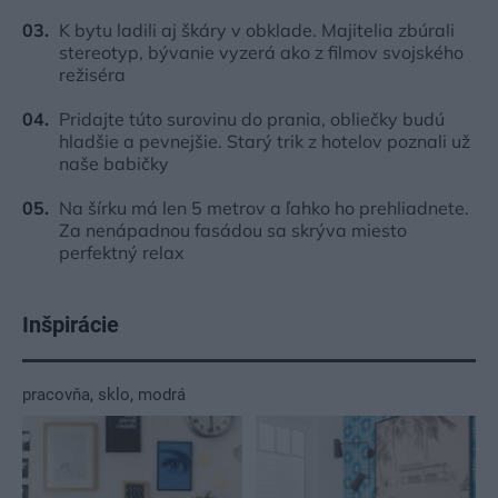
K bytu ladili aj škáry v obklade. Majitelia zbúrali
stereotyp, bývanie vyzerá ako z filmov svojského
režiséra
Pridajte túto surovinu do prania, obliečky budú
hladšie a pevnejšie. Starý trik z hotelov poznali už
naše babičky
Na šírku má len 5 metrov a ľahko ho prehliadnete.
Za nenápadnou fasádou sa skrýva miesto
perfektný relax
Inšpirácie
pracovňa
,
sklo
,
modrá