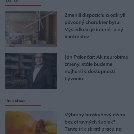
ASB.sk
Zmenili dispozíciu a odkryli
pôvodný charakter bytu.
Výsledkom je interiér plný
kontrastov
Ján Palenčár: Ak neurobíme
zmeny, stále budeme
najhorší v dostupnosti
bývania
Urob si sám
Výborný broskyňový džem
bez otravných šupiek?
Tento trik skráti prácu na