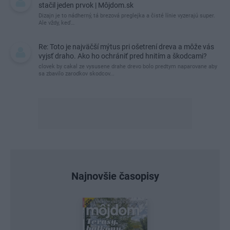
stačil jeden prvok | Môjdom.sk
Dizajn je to nádherný, tá brezová preglejka a čisté línie vyzerajú super.
Ale vždy, keď…
Re: Toto je najväčší mýtus pri ošetrení dreva a môže vás
vyjsť draho. Ako ho ochrániť pred hnitím a škodcami?
clovek by cakal ze vysusene drahe drevo bolo predtym naparovane aby
sa zbavilo zarodkov skodcov...
Najnovšie časopisy