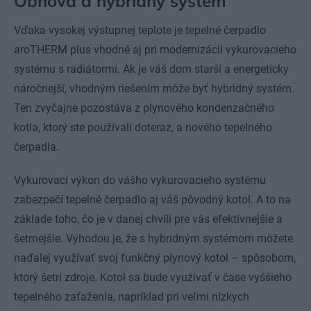
Obnova a hybridný systém
Vďaka vysokej výstupnej teplote je tepelné čerpadlo
aroTHERM plus vhodné aj pri modernizácii vykurovacieho
systému s radiátormi. Ak je váš dom starší a energeticky
náročnejší, vhodným riešením môže byť hybridný systém.
Ten zvyčajne pozostáva z plynového kondenzačného
kotla, ktorý ste používali doteraz, a nového tepelného
čerpadla.
Vykurovací výkon do vášho vykurovacieho systému
zabezpečí tepelné čerpadlo aj váš pôvodný kotol. A to na
základe toho, čo je v danej chvíli pre vás efektívnejšie a
šetrnejšie. Výhodou je, že s hybridným systémom môžete
naďalej využívať svoj funkčný plynový kotol – spôsobom,
ktorý šetrí zdroje. Kotol sa bude využívať v čase vyššieho
tepelného zaťaženia, napríklad pri veľmi nízkych