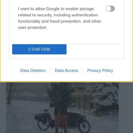
I want to allow Google to enable storage
related to security, including authentication
functionality and fraud prevention, and other
user protection.
Európsky parlament dal zelenú energetickej
CONFIRM
hospodárnosti budov. Povedie ku kvalitnejším
budovám aj čistejšiemu ovzdušiu
Data Deletion
Data Access
Privacy Policy
ASB.sk