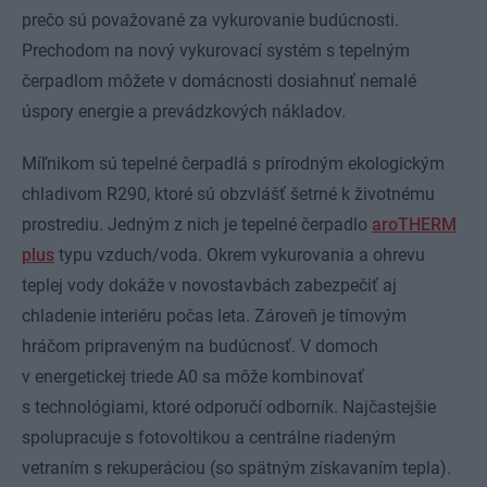
prečo sú považované za vykurovanie budúcnosti.
Prechodom na nový vykurovací systém s tepelným
čerpadlom môžete v domácnosti dosiahnuť nemalé
úspory energie a prevádzkových nákladov.
Míľnikom sú tepelné čerpadlá s prírodným ekologickým
chladivom R290, ktoré sú obzvlášť šetrné k životnému
prostrediu. Jedným z nich je tepelné čerpadlo
aroTHERM
plus
typu vzduch/voda. Okrem vykurovania a ohrevu
teplej vody dokáže v novostavbách zabezpečiť aj
chladenie interiéru počas leta. Zároveň je tímovým
hráčom pripraveným na budúcnosť. V domoch
v energetickej triede A0 sa môže kombinovať
s technológiami, ktoré odporučí odborník. Najčastejšie
spolupracuje s fotovoltikou a centrálne riadeným
vetraním s rekuperáciou (so spätným získavaním tepla).