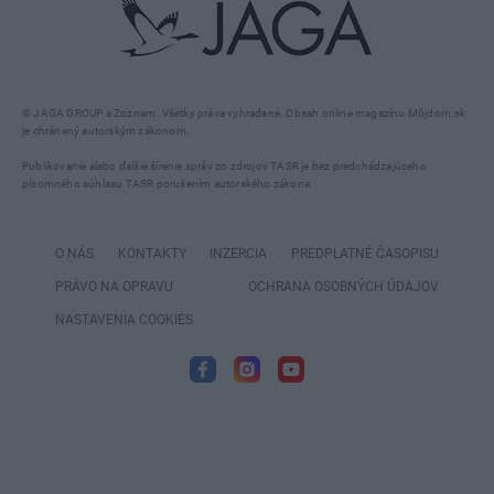
© JAGA GROUP a Zoznam. Všetky práva vyhradené. Obsah online magazínu Môjdom.sk
je chránený autorským zákonom.
Publikovanie alebo ďalšie šírenie správ zo zdrojov TASR je bez predchádzajúceho
písomného súhlasu TASR porušením autorského zákona.
O NÁS
KONTAKTY
INZERCIA
PREDPLATNÉ ČASOPISU
PRÁVO NA OPRAVU
OCHRANA OSOBNÝCH ÚDAJOV
NASTAVENIA COOKIES