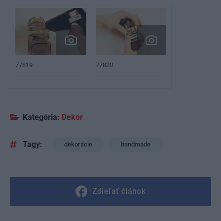
77819
77820
Kategória:
Dekor
Tagy:
dekorácie
handmade
Zdieľať článok