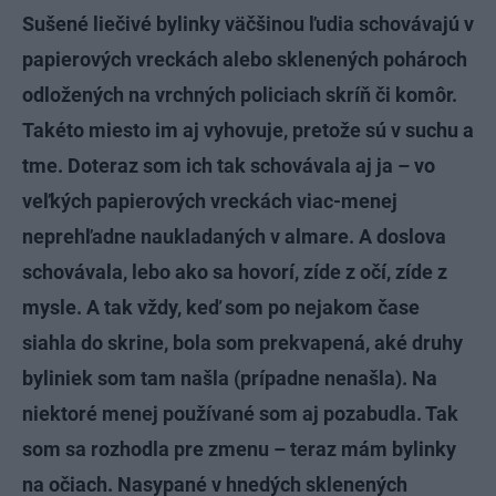
Sušené liečivé bylinky väčšinou ľudia schovávajú v
papierových vreckách alebo sklenených pohároch
odložených na vrchných policiach skríň či komôr.
Takéto miesto im aj vyhovuje, pretože sú v suchu a
tme. Doteraz som ich tak schovávala aj ja – vo
veľkých papierových vreckách viac-menej
neprehľadne naukladaných v almare. A doslova
schovávala, lebo ako sa hovorí, zíde z očí, zíde z
mysle. A tak vždy, keď som po nejakom čase
siahla do skrine, bola som prekvapená, aké druhy
byliniek som tam našla (prípadne nenašla). Na
niektoré menej používané som aj pozabudla. Tak
som sa rozhodla pre zmenu – teraz mám bylinky
na očiach. Nasypané v hnedých sklenených