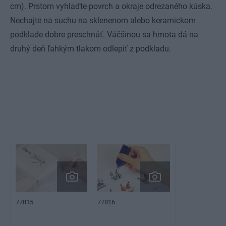
cm). Prstom vyhlaďte povrch a okraje odrezaného kúska.
Nechajte na suchu na sklenenom alebo keramickom
podklade dobre preschnúť. Väčšinou sa hmota dá na
druhý deň ľahkým tlakom odlepiť z podkladu.
77815
77816