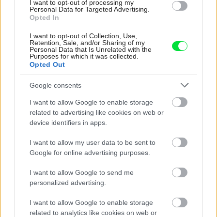
I want to opt-out of processing my
Personal Data for Targeted Advertising.
Opted In
I want to opt-out of Collection, Use,
Retention, Sale, and/or Sharing of my
Personal Data that Is Unrelated with the
Purposes for which it was collected.
Opted Out
Google consents
Deti už odrástli, tak si rodičia vytvorili dom
I want to allow Google to enable storage
related to advertising like cookies on web or
podľa seba. Majú perfektné bývanie pre
device identifiers in apps.
svoj život i pre vnúčatá
I want to allow my user data to be sent to
Google for online advertising purposes.
I want to allow Google to send me
personalized advertising.
I want to allow Google to enable storage
related to analytics like cookies on web or