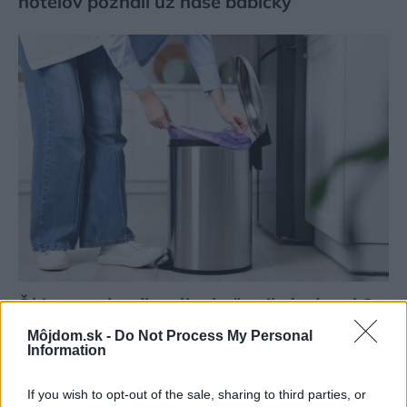
hotelov poznali už naše babičky
Šíri sa z odpadkového koša silný zápach?
Tieto kroky vám pomôžu zbaviť sa ho
Môjdom.sk -
Do Not Process My Personal
Information
If you wish to opt-out of the sale, sharing to third parties, or