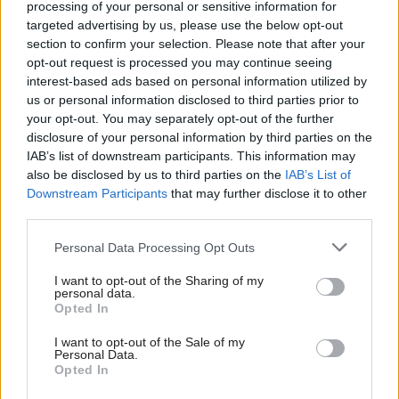
processing of your personal or sensitive information for
targeted advertising by us, please use the below opt-out
section to confirm your selection. Please note that after your
opt-out request is processed you may continue seeing
interest-based ads based on personal information utilized by
us or personal information disclosed to third parties prior to
your opt-out. You may separately opt-out of the further
disclosure of your personal information by third parties on the
IAB’s list of downstream participants. This information may
also be disclosed by us to third parties on the
IAB’s List of
Downstream Participants
that may further disclose it to other
third parties.
Kedysi boli veľkým trendom, dnes sa im
Please note that this website/app uses one or more Google
Personal Data Processing Opt Outs
services and may gather and store information including but
radšej vyhnite. Týchto 7 vecí robí vašu
not limited to your visit or usage behaviour. You may click to
I want to opt-out of the Sharing of my
obývačku zastaralou
personal data.
grant or deny consent to Google and its third-party tags to
Opted In
use your data for below specified purposes in below Google
consent section.
I want to opt-out of the Sale of my
Personal Data.
Opted In