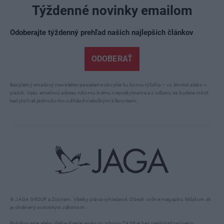
Týždenné novinky emailom
Odoberajte týždenný prehľad našich najlepších článkov
ODOBERAŤ
Bezplatný emailový newsletter posielame obvykle ku koncu týždňa – vo štvrtok alebo v
piatok. Vašu emailovú adresu nikomu inému neposkytneme a z odberu sa budete môcť
kedykoľvek jednoducho odhlásiť niekoľkými kliknutiami.
© JAGA GROUP a Zoznam. Všetky práva vyhradené. Obsah online magazínu Môjdom.sk
je chránený autorským zákonom.
Publikovanie alebo ďalšie šírenie správ zo zdrojov TASR je bez predchádzajúceho