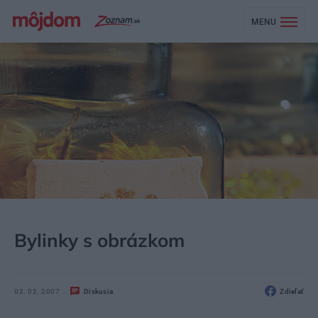
MENU
MÔJDOM
ŠTÝL
DEKOR
Bylinky s obrázkom
02. 02. 2007
Diskusia
Zdieľať