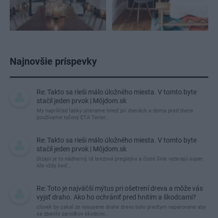
Najnovšie príspevky
Re: Takto sa rieši málo úložného miesta. V tomto byte
stačil jeden prvok | Môjdom.sk
My napríklad labky utierame hneď pri dverách a doma pred dvere
používame tyčový ETA Terier…
Re: Takto sa rieši málo úložného miesta. V tomto byte
stačil jeden prvok | Môjdom.sk
Dizajn je to nádherný, tá brezová preglejka a čisté línie vyzerajú super.
Ale vždy, keď…
Re: Toto je najväčší mýtus pri ošetrení dreva a môže vás
vyjsť draho. Ako ho ochrániť pred hnitím a škodcami?
clovek by cakal ze vysusene drahe drevo bolo predtym naparovane aby
sa zbavilo zarodkov skodcov...