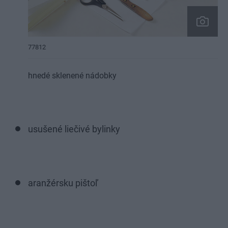
77812
hnedé sklenené nádobky
usušené liečivé bylinky
aranžérsku pištoľ