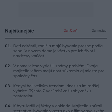
Najčítanejšie
Za týždeň
Za mesiac
Deti odrástli, rodičia majú bývanie presne podľa
seba. V novom dome je všetko pre ich život i
návštevy vnúčat
V dome v lese vyriešili známy problém. Dvaja
majitelia v ňom majú dosť súkromia aj miesto pre
spoločný čas
Kedysi boli veľkým trendom, dnes sa im radšej
vyhnite. Týchto 7 vecí robí vašu obývačku
zastaralou
K bytu ladili aj škáry v obklade. Majitelia zbúrali
stereotyp, bývanie vyzerá ako z filmov svojského