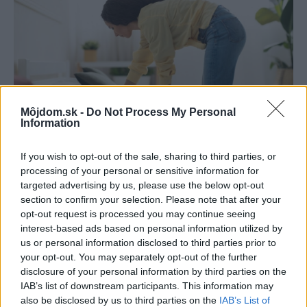
Môjdom.sk -
Do Not Process My Personal
Information
Pridajte túto surovinu do prania, obliečky
If you wish to opt-out of the sale, sharing to third parties, or
processing of your personal or sensitive information for
budú hladšie a pevnejšie. Starý trik z
targeted advertising by us, please use the below opt-out
hotelov poznali už naše babičky
section to confirm your selection. Please note that after your
opt-out request is processed you may continue seeing
interest-based ads based on personal information utilized by
us or personal information disclosed to third parties prior to
your opt-out. You may separately opt-out of the further
disclosure of your personal information by third parties on the
IAB’s list of downstream participants. This information may
also be disclosed by us to third parties on the
IAB’s List of