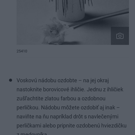
25410
Voskovú nádobu ozdobte – na jej okraj
nastoknite borovicové ihličie. Jednu z ihličiek
zušľachtite zlatou farbou a ozdobnou
perličkou. Nádobu môžete ozdobiť aj inak –
naviňte na ňu napríklad drôt s navlečenými
perličkami alebo pripnite ozdobenú hviezdičku
z medovníka.