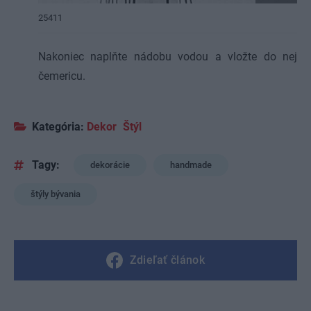
25411
Nakoniec naplňte nádobu vodou a vložte do nej
čemericu.
Kategória:
Dekor
Štýl
Tagy:
dekorácie
handmade
štýly bývania
Zdieľať článok