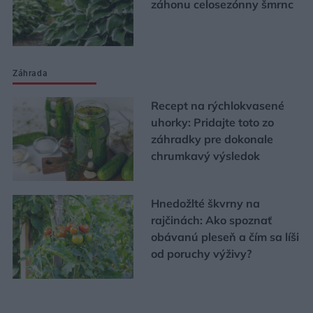
záhonu celosezónny šmrnc
Záhrada
Recept na rýchlokvasené
uhorky: Pridajte toto zo
záhradky pre dokonale
chrumkavý výsledok
Hnedožlté škvrny na
rajčinách: Ako spoznať
obávanú pleseň a čím sa líši
od poruchy výživy?