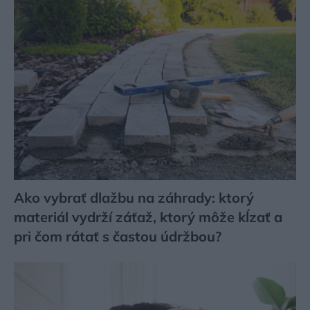
Ako vybrať dlažbu na záhrady: ktorý
materiál vydrží záťaž, ktorý môže kĺzať a
pri čom rátať s častou údržbou?