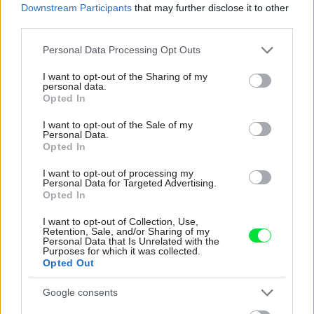
Downstream Participants
that may further disclose it to other
third parties.
Please note that this website/app uses one or more Google
Personal Data Processing Opt Outs
services and may gather and store information including but
not limited to your visit or usage behaviour. You may click to
I want to opt-out of the Sharing of my
personal data.
grant or deny consent to Google and its third-party tags to
Opted In
use your data for below specified purposes in below Google
consent section.
I want to opt-out of the Sale of my
Personal Data.
Opted In
I want to opt-out of processing my
Personal Data for Targeted Advertising.
Opted In
I want to opt-out of Collection, Use,
Retention, Sale, and/or Sharing of my
Personal Data that Is Unrelated with the
Purposes for which it was collected.
Opted Out
Ako premeníte vaše steny na umelecké zátišie
Google consents
s obrazmi