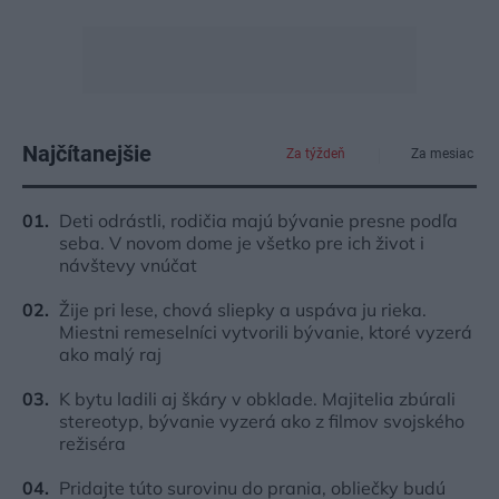
Najčítanejšie
Za týždeň
Za mesiac
Deti odrástli, rodičia majú bývanie presne podľa
seba. V novom dome je všetko pre ich život i
návštevy vnúčat
Žije pri lese, chová sliepky a uspáva ju rieka.
Miestni remeselníci vytvorili bývanie, ktoré vyzerá
ako malý raj
K bytu ladili aj škáry v obklade. Majitelia zbúrali
stereotyp, bývanie vyzerá ako z filmov svojského
režiséra
Pridajte túto surovinu do prania, obliečky budú