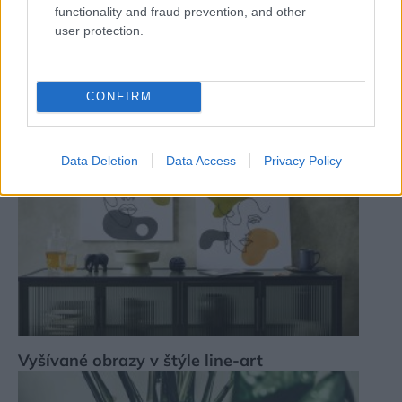
functionality and fraud prevention, and other
user protection.
Zrkadlo v boho štýle
CONFIRM
Data Deletion
Data Access
Privacy Policy
Vyšívané obrazy v štýle line-art