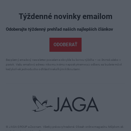
Týždenné novinky emailom
Odoberajte týždenný prehľad našich najlepších článkov
ODOBERAŤ
Bezplatný emailový newsletter posielame obvykle ku koncu týždňa – vo štvrtok alebo v
piatok. Vašu emailovú adresu nikomu inému neposkytneme a z odberu sa budete môcť
kedykoľvek jednoducho odhlásiť niekoľkými kliknutiami.
© JAGA GROUP a Zoznam. Všetky práva vyhradené. Obsah online magazínu Môjdom.sk