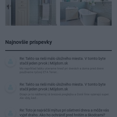
Najnovšie príspevky
Re: Takto sa rieši málo úložného miesta. V tomto byte
stačil jeden prvok | Môjdom.sk
My napríklad labky utierame hneď pri dverách a doma pred dvere
používame tyčový ETA Terier…
Re: Takto sa rieši málo úložného miesta. V tomto byte
stačil jeden prvok | Môjdom.sk
Dizajn je to nádherný, tá brezová preglejka a čisté línie vyzerajú super.
Ale vždy, keď…
Re: Toto je najväčší mýtus pri ošetrení dreva a môže vás
vyjsť draho. Ako ho ochrániť pred hnitím a škodcami?