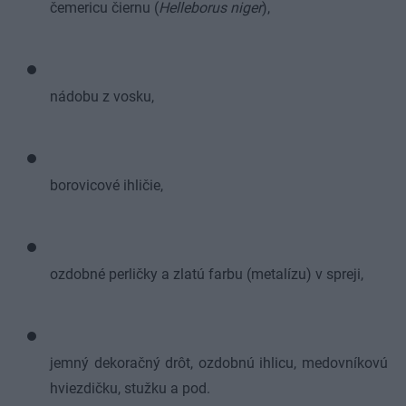
čemericu čiernu (
Helleborus niger
),
nádobu z vosku,
borovicové ihličie,
ozdobné perličky a zlatú farbu (metalízu) v spreji,
jemný dekoračný drôt, ozdobnú ihlicu, medovníkovú
hviezdičku, stužku a pod.