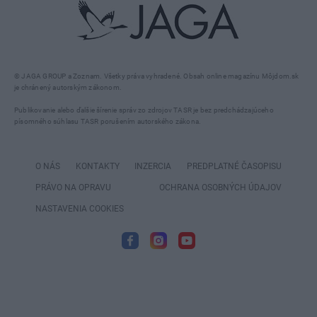
© JAGA GROUP a Zoznam. Všetky práva vyhradené. Obsah online magazínu Môjdom.sk
je chránený autorským zákonom.
Publikovanie alebo ďalšie šírenie správ zo zdrojov TASR je bez predchádzajúceho
písomného súhlasu TASR porušením autorského zákona.
O NÁS
KONTAKTY
INZERCIA
PREDPLATNÉ ČASOPISU
PRÁVO NA OPRAVU
OCHRANA OSOBNÝCH ÚDAJOV
NASTAVENIA COOKIES