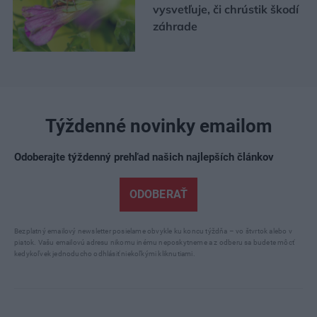
vysvetľuje, či chrústik škodí
záhrade
Týždenné novinky emailom
Odoberajte týždenný prehľad našich najlepších článkov
ODOBERAŤ
Bezplatný emailový newsletter posielame obvykle ku koncu týždňa – vo štvrtok alebo v
piatok. Vašu emailovú adresu nikomu inému neposkytneme a z odberu sa budete môcť
kedykoľvek jednoducho odhlásiť niekoľkými kliknutiami.