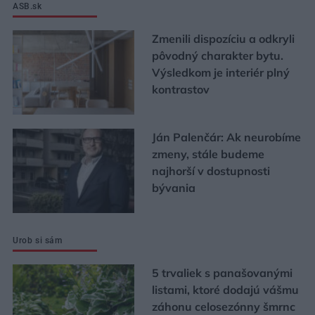
ASB.sk
Zmenili dispozíciu a odkryli
pôvodný charakter bytu.
Výsledkom je interiér plný
kontrastov
Ján Palenčár: Ak neurobíme
zmeny, stále budeme
najhorší v dostupnosti
bývania
Urob si sám
5 trvaliek s panašovanými
listami, ktoré dodajú vášmu
záhonu celosezónny šmrnc