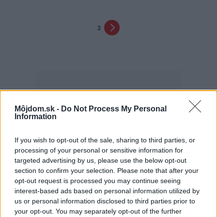
2
Môjdom.sk -
Do Not Process My Personal
Information
Najčítanejšie
Za týždeň
Za mesiac
If you wish to opt-out of the sale, sharing to third parties, or
processing of your personal or sensitive information for
Deti odrástli, rodičia majú bývanie presne podľa
targeted advertising by us, please use the below opt-out
seba. V novom dome je všetko pre ich život i
section to confirm your selection. Please note that after your
návštevy vnúčat
opt-out request is processed you may continue seeing
interest-based ads based on personal information utilized by
Žije pri lese, chová sliepky a uspáva ju rieka.
us or personal information disclosed to third parties prior to
Miestni remeselníci vytvorili bývanie, ktoré vyzerá
your opt-out. You may separately opt-out of the further
ako malý raj