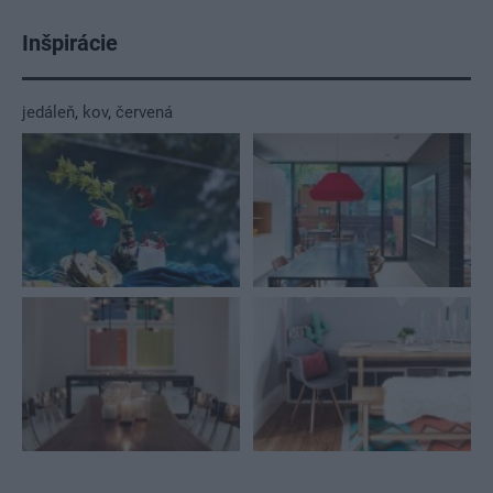
Inšpirácie
jedáleň
,
kov
,
červená