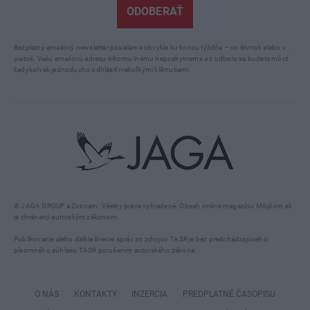
ODOBERAŤ
Bezplatný emailový newsletter posielame obvykle ku koncu týždňa – vo štvrtok alebo v
piatok. Vašu emailovú adresu nikomu inému neposkytneme a z odberu sa budete môcť
kedykoľvek jednoducho odhlásiť niekoľkými kliknutiami.
© JAGA GROUP a Zoznam. Všetky práva vyhradené. Obsah online magazínu Môjdom.sk
je chránený autorským zákonom.
Publikovanie alebo ďalšie šírenie správ zo zdrojov TASR je bez predchádzajúceho
písomného súhlasu TASR porušením autorského zákona.
O NÁS
KONTAKTY
INZERCIA
PREDPLATNÉ ČASOPISU