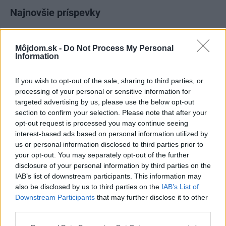
Najnovšie príspevky
Re: Takto sa rieši málo úložného miesta. V tomto byte
Môjdom.sk -
Do Not Process My Personal
stačil jeden prvok | Môjdom.sk
Information
My napríklad labky utierame hneď pri dverách a doma pred dvere
používame tyčový ETA Terier…
If you wish to opt-out of the sale, sharing to third parties, or
processing of your personal or sensitive information for
Re: Takto sa rieši málo úložného miesta. V tomto byte
targeted advertising by us, please use the below opt-out
stačil jeden prvok | Môjdom.sk
section to confirm your selection. Please note that after your
Dizajn je to nádherný, tá brezová preglejka a čisté línie vyzerajú super.
Ale vždy, keď…
opt-out request is processed you may continue seeing
interest-based ads based on personal information utilized by
us or personal information disclosed to third parties prior to
Re: Toto je najväčší mýtus pri ošetrení dreva a môže vás
vyjsť draho. Ako ho ochrániť pred hnitím a škodcami?
your opt-out. You may separately opt-out of the further
clovek by cakal ze vysusene drahe drevo bolo predtym naparovane aby
disclosure of your personal information by third parties on the
sa zbavilo zarodkov skodcov...
IAB’s list of downstream participants. This information may
also be disclosed by us to third parties on the
IAB’s List of
Downstream Participants
that may further disclose it to other
third parties.
Please note that this website/app uses one or more Google