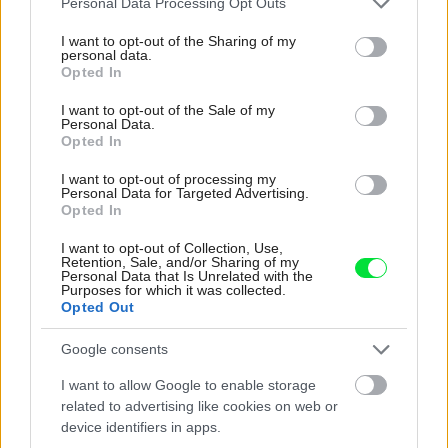
Personal Data Processing Opt Outs
services and may gather and store information including but
not limited to your visit or usage behaviour. You may click to
I want to opt-out of the Sharing of my
personal data.
grant or deny consent to Google and its third-party tags to
Opted In
use your data for below specified purposes in below Google
Najnovšie časopisy
consent section.
I want to opt-out of the Sale of my
Personal Data.
Opted In
I want to opt-out of processing my
Personal Data for Targeted Advertising.
Opted In
I want to opt-out of Collection, Use,
Retention, Sale, and/or Sharing of my
Personal Data that Is Unrelated with the
Purposes for which it was collected.
Opted Out
Môj dom 07-08/2026
Google consents
I want to allow Google to enable storage
related to advertising like cookies on web or
device identifiers in apps.