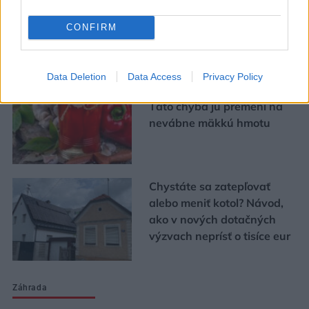
CONFIRM
Urob si sám
Data Deletion
Data Access
Privacy Policy
Chystáte sa zavárať kápiu?
Táto chyba ju premení na
nevábne mäkkú hmotu
Chystáte sa zatepľovať
alebo meniť kotol? Návod,
ako v nových dotačných
výzvach neprísť o tisíce eur
Záhrada