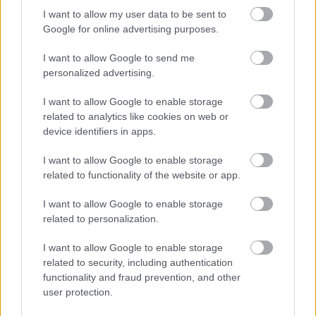
I want to allow my user data to be sent to
Google for online advertising purposes.
I want to allow Google to send me
personalized advertising.
Mohlo by vás zaujímať
I want to allow Google to enable storage
related to analytics like cookies on web or
device identifiers in apps.
ASB.sk
I want to allow Google to enable storage
Dva mosty v Trebišove sú
related to functionality of the website or app.
v havarijnom stave. Čaká
I want to allow Google to enable storage
ich oprava spolu za 11,4
related to personalization.
mil. eur
I want to allow Google to enable storage
related to security, including authentication
Strabag: Potichu sme prišli
functionality and fraud prevention, and other
a potichu odídeme
user protection.