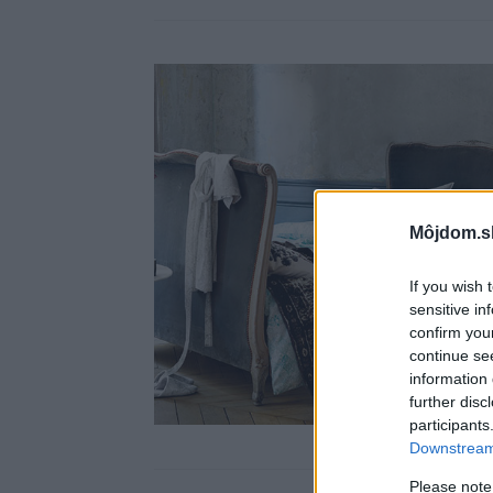
Môjdom.s
If you wish 
sensitive in
confirm you
continue se
information 
further disc
participants
Downstream 
Please note