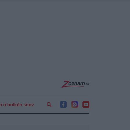
a a balkón snov