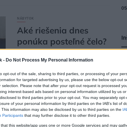
NÁBYTOK
Aké riešenia dnes
In
ponúka posteľné čelo?
kú
Či už si s ním posteľ rovno kúpite, alebo ho osadíte
k -
Do Not Process My Personal Information
dodatočne, môže vám neraz ponúknuť oveľa viac
ako len zaujímavý vizuál.
to opt-out of the sale, sharing to third parties, or processing of your per
formation for targeted advertising by us, please use the below opt-out s
r selection. Please note that after your opt-out request is processed y
eing interest-based ads based on personal information utilized by us or
disclosed to third parties prior to your opt-out. You may separately opt-
losure of your personal information by third parties on the IAB’s list of
07. 04. 2014
. This information may also be disclosed by us to third parties on the
IA
Participants
that may further disclose it to other third parties.
 that this website/app uses one or more Google services and may gath