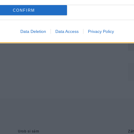
CONFIRM
Data Deletion
Data Access
Privacy Policy
Môj dom Špeciál 02/2026
Urob si sám
Zá