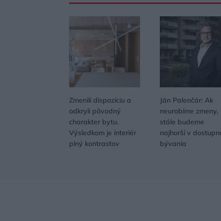
Zmenili dispozíciu a
Ján Palenčár: Ak
odkryli pôvodný
neurobíme zmeny,
charakter bytu.
stále budeme
Výsledkom je interiér
najhorší v dostupn
plný kontrastov
bývania