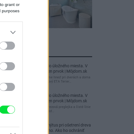
to grant or
ed purposes
jnovšie príspevky
Re: Takto sa rieši málo úložného miesta. V
tomto byte stačil jeden prvok | Môjdom.sk
My napríklad labky utierame hneď pri dverách a doma
pred dvere používame tyčový ETA Terier…
Re: Takto sa rieši málo úložného miesta. V
tomto byte stačil jeden prvok | Môjdom.sk
Dizajn je to nádherný, tá brezová preglejka a čisté línie
vyzerajú super. Ale vždy, keď…
Re: Toto je najväčší mýtus pri ošetrení dreva
a môže vás vyjsť draho. Ako ho ochrániť