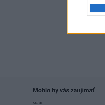
Mohlo by vás zaujímať
ASB.sk