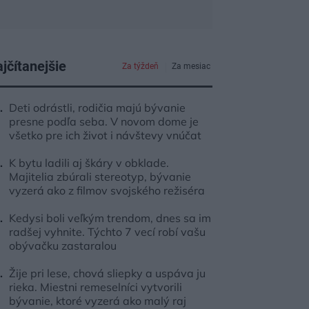
jčítanejšie
Za týždeň
Za mesiac
Deti odrástli, rodičia majú bývanie
presne podľa seba. V novom dome je
všetko pre ich život i návštevy vnúčat
K bytu ladili aj škáry v obklade.
Majitelia zbúrali stereotyp, bývanie
vyzerá ako z filmov svojského režiséra
Kedysi boli veľkým trendom, dnes sa im
radšej vyhnite. Týchto 7 vecí robí vašu
obývačku zastaralou
Žije pri lese, chová sliepky a uspáva ju
rieka. Miestni remeselníci vytvorili
bývanie, ktoré vyzerá ako malý raj