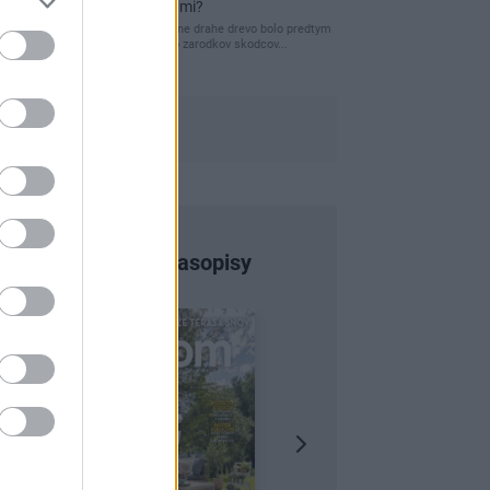
pred hnitím a škodcami?
clovek by cakal ze vysusene drahe drevo bolo predtym
naparovane aby sa zbavilo zarodkov skodcov...
Najnovšie časopisy