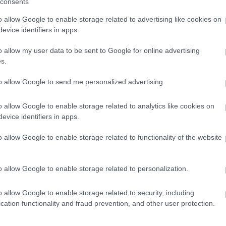
consents
BÝVANIE
Pohodlná posteľ a jej
o allow Google to enable storage related to advertising like cookies on
evice identifiers in apps.
nápadité čelo
o allow my user data to be sent to Google for online advertising
s.
Zo spálne, ktorá vyzerá na prvý pohľad ako celkom
to allow Google to send me personalized advertising.
bežná, i keď je supermoderná, sa môže vytvoriť
viacúčelový priestor, ak všetky najdôležitejšie kusy
o allow Google to enable storage related to analytics like cookies on
nábytku budú pohyblivé: posteľ, posuvné dvere, ba i
evice identifiers in apps.
čelo postele.
o allow Google to enable storage related to functionality of the website
24. 01. 2006
o allow Google to enable storage related to personalization.
o allow Google to enable storage related to security, including
cation functionality and fraud prevention, and other user protection.