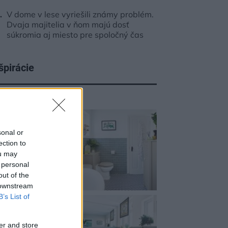
V dome v lese vyriešili známy problém.
Dvaja majitelia v ňom majú dosť
súkromia aj miesto pre spoločný čas
špirácie
peľňa
,
drevo
,
zelená
sonal or
ection to
ou may
 personal
out of the
 downstream
B’s List of
er and store