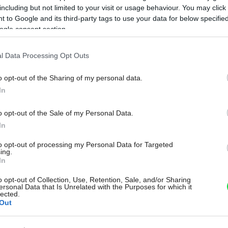
including but not limited to your visit or usage behaviour. You may click 
SPÁLŇA
 to Google and its third-party tags to use your data for below specifi
10 x originálne
ogle consent section.
posteľné čelo
l Data Processing Opt Outs
o opt-out of the Sharing of my personal data.
Na
Väčšina z nás si do postele hocikoho nepustí, ale
In
dobré dizajnové nápady by sme mohli. Ani iné
kreatívne hlavy totiž nespia na vavrínoch, a ako
o opt-out of the Sale of my Personal Data.
vidíte, je sa čím inšpirovať – jednoducho nie je posteľ
In
ako posteľ a z klasického posteľného čela sa ľahko
stane neklasický interiérový kríženec, ktorý bude
to opt-out of processing my Personal Data for Targeted
ing.
udávať tón okolitému priestoru. A prečo nie? Veď ani
In
peknému nábytku sa medze nekladú.
o opt-out of Collection, Use, Retention, Sale, and/or Sharing
06. 04. 2013
ersonal Data that Is Unrelated with the Purposes for which it
lected.
Out