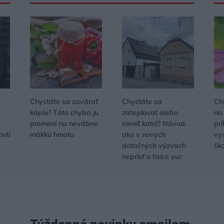
Chystáte sa zavárať
Chystáte sa
Ch
kápiu? Táto chyba ju
zatepľovať alebo
no
premení na nevábne
meniť kotol? Návod,
pr
osti
mäkkú hmotu
ako v nových
vys
dotačných výzvach
šk
neprísť o tisíce eur