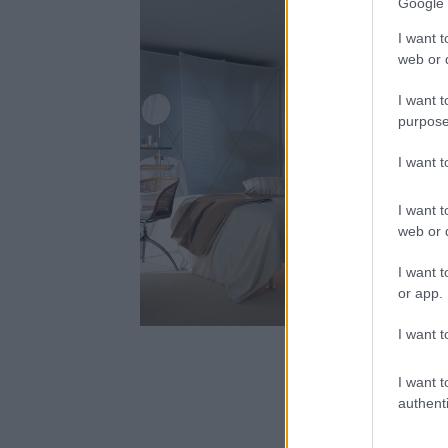
Google 
I want t
web or d
I want t
purpose
I want 
I want t
web or d
I want t
or app.
I want t
I want t
authenti