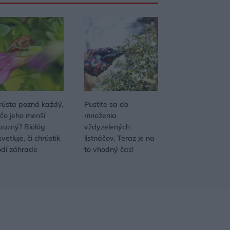
rústa pozná každý,
Pustite sa do
 čo jeho menší
množenia
íbuzný? Biológ
vždyzelených
vetľuje, či chrústik
listnáčov. Teraz je na
odí záhrade
to vhodný čas!