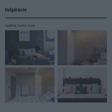
Inšpirácie
spálňa
,
textil
,
sivá