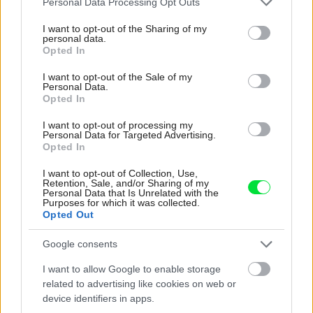
Personal Data Processing Opt Outs
services and may gather and store information including but
not limited to your visit or usage behaviour. You may click to
I want to opt-out of the Sharing of my
personal data.
grant or deny consent to Google and its third-party tags to
Opted In
use your data for below specified purposes in below Google
Najnovšie časopisy
consent section.
I want to opt-out of the Sale of my
Personal Data.
Opted In
I want to opt-out of processing my
Personal Data for Targeted Advertising.
Opted In
I want to opt-out of Collection, Use,
Retention, Sale, and/or Sharing of my
Personal Data that Is Unrelated with the
Purposes for which it was collected.
Opted Out
Urob si sám 6/2026
Google consents
I want to allow Google to enable storage
related to advertising like cookies on web or
device identifiers in apps.