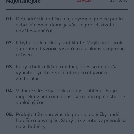
Najčítanejšie
Za týždeň
Za mesiac
Deti odrástli, rodičia majú bývanie presne podľa
seba. V novom dome je všetko pre ich život i
návštevy vnúčat
K bytu ladili aj škáry v obklade. Majitelia zbúrali
stereotyp, bývanie vyzerá ako z filmov svojského
režiséra
Kedysi boli veľkým trendom, dnes sa im radšej
vyhnite. Týchto 7 vecí robí vašu obývačku
zastaralou
V dome v lese vyriešili známy problém. Dvaja
majitelia v ňom majú dosť súkromia aj miesto pre
spoločný čas
Pridajte túto surovinu do prania, obliečky budú
hladšie a pevnejšie. Starý trik z hotelov poznali už
naše babičky