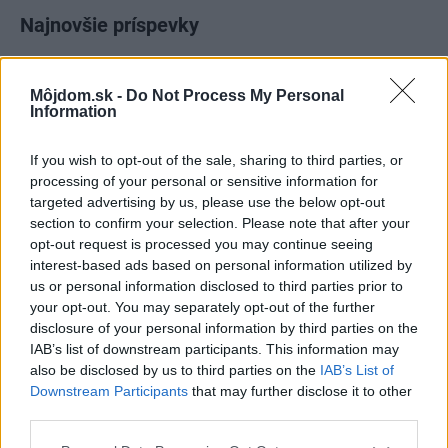
Najnovšie príspevky
Re: Takto sa rieši málo úložného miesta. V tomto byte
Môjdom.sk -
Do Not Process My Personal
stačil jeden prvok | Môjdom.sk
Information
My napríklad labky utierame hneď pri dverách a doma pred dvere
používame tyčový ETA Terier…
If you wish to opt-out of the sale, sharing to third parties, or
processing of your personal or sensitive information for
Re: Takto sa rieši málo úložného miesta. V tomto byte
targeted advertising by us, please use the below opt-out
stačil jeden prvok | Môjdom.sk
section to confirm your selection. Please note that after your
Dizajn je to nádherný, tá brezová preglejka a čisté línie vyzerajú super.
Ale vždy, keď…
opt-out request is processed you may continue seeing
interest-based ads based on personal information utilized by
us or personal information disclosed to third parties prior to
Re: Toto je najväčší mýtus pri ošetrení dreva a môže vás
vyjsť draho. Ako ho ochrániť pred hnitím a škodcami?
your opt-out. You may separately opt-out of the further
clovek by cakal ze vysusene drahe drevo bolo predtym naparovane aby
disclosure of your personal information by third parties on the
sa zbavilo zarodkov skodcov...
IAB’s list of downstream participants. This information may
also be disclosed by us to third parties on the
IAB’s List of
Downstream Participants
that may further disclose it to other
third parties.
Please note that this website/app uses one or more Google