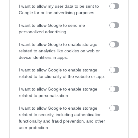
I want to allow my user data to be sent to
Google for online advertising purposes.
I want to allow Google to send me
personalized advertising.
Mohlo by vás zaujímať
I want to allow Google to enable storage
related to analytics like cookies on web or
device identifiers in apps.
ASB.sk
I want to allow Google to enable storage
Dva mosty v Trebišove sú
related to functionality of the website or app.
v havarijnom stave. Čaká
I want to allow Google to enable storage
ich oprava spolu za 11,4
related to personalization.
mil. eur
I want to allow Google to enable storage
related to security, including authentication
Strabag: Potichu sme prišli
functionality and fraud prevention, and other
a potichu odídeme
user protection.