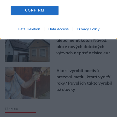
CONFIRM
Urob si sám
Data Deletion
Data Access
Privacy Policy
Chystáte sa zatepľovať
alebo meniť kotol? Návod,
ako v nových dotačných
výzvach neprísť o tisíce eur
Ako si vyrobiť poctivú
brezovú metlu, ktorá vydrží
roky? Pavol ich takto vyrobil
už stovky
Záhrada