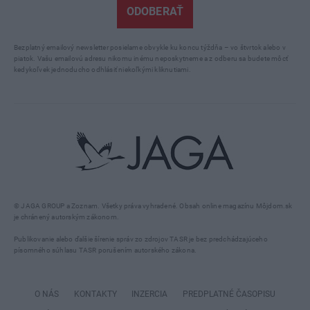
ODOBERAŤ
Bezplatný emailový newsletter posielame obvykle ku koncu týždňa – vo štvrtok alebo v
piatok. Vašu emailovú adresu nikomu inému neposkytneme a z odberu sa budete môcť
kedykoľvek jednoducho odhlásiť niekoľkými kliknutiami.
© JAGA GROUP a Zoznam. Všetky práva vyhradené. Obsah online magazínu Môjdom.sk
je chránený autorským zákonom.
Publikovanie alebo ďalšie šírenie správ zo zdrojov TASR je bez predchádzajúceho
písomného súhlasu TASR porušením autorského zákona.
O NÁS
KONTAKTY
INZERCIA
PREDPLATNÉ ČASOPISU