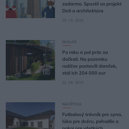
zadarmo. Spustil sa projekt
Deti a architektúra
29. 10. 2025
EKOLIFE
Po roku a pol prác sa
dočkali. Na pozemku
rodičov postavili domček,
stál ich 204 000 eur
22. 08. 2025
NÁVŠTEVA
Futbalový trávnik pre syna,
lúka pre dcéru, pohodlie a
pokoj pre všetkých