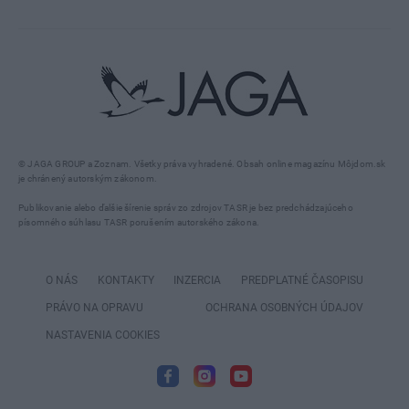
© JAGA GROUP a Zoznam. Všetky práva vyhradené. Obsah online magazínu Môjdom.sk
je chránený autorským zákonom.
Publikovanie alebo ďalšie šírenie správ zo zdrojov TASR je bez predchádzajúceho
písomného súhlasu TASR porušením autorského zákona.
O NÁS
KONTAKTY
INZERCIA
PREDPLATNÉ ČASOPISU
PRÁVO NA OPRAVU
OCHRANA OSOBNÝCH ÚDAJOV
NASTAVENIA COOKIES