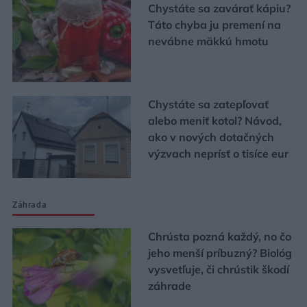
Chystáte sa zavárať kápiu?
Táto chyba ju premení na
nevábne mäkkú hmotu
Chystáte sa zatepľovať
alebo meniť kotol? Návod,
ako v nových dotačných
výzvach neprísť o tisíce eur
Záhrada
Chrústa pozná každý, no čo
jeho menší príbuzný? Biológ
vysvetľuje, či chrústik škodí
záhrade