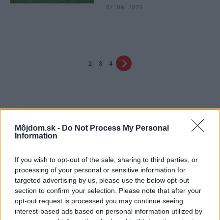
07. 06. 2023
2
3
4
Môjdom.sk -
Do Not Process My Personal
Information
If you wish to opt-out of the sale, sharing to third parties, or
Najčítanejšie
Za týždeň
Za mesiac
processing of your personal or sensitive information for
targeted advertising by us, please use the below opt-out
section to confirm your selection. Please note that after your
Deti odrástli, rodičia majú bývanie presne podľa
opt-out request is processed you may continue seeing
seba. V novom dome je všetko pre ich život i
interest-based ads based on personal information utilized by
návštevy vnúčat