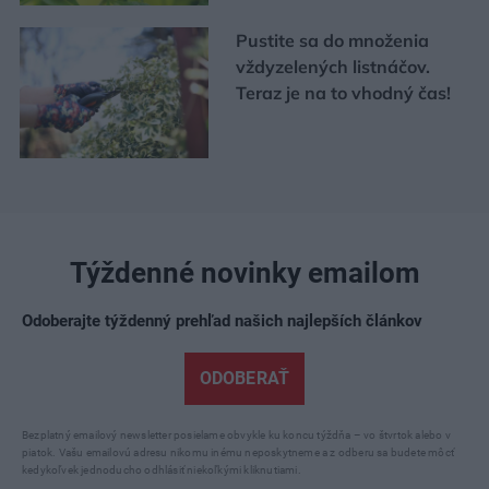
Pustite sa do množenia
vždyzelených listnáčov.
Teraz je na to vhodný čas!
Týždenné novinky emailom
Odoberajte týždenný prehľad našich najlepších článkov
ODOBERAŤ
Bezplatný emailový newsletter posielame obvykle ku koncu týždňa – vo štvrtok alebo v
piatok. Vašu emailovú adresu nikomu inému neposkytneme a z odberu sa budete môcť
kedykoľvek jednoducho odhlásiť niekoľkými kliknutiami.