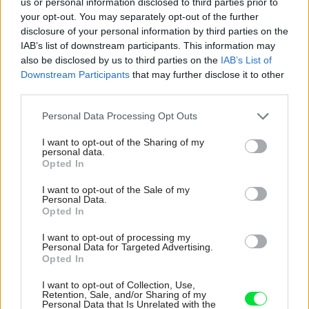
us or personal information disclosed to third parties prior to
K bytu ladili aj škáry v obklade. Majitelia zbúrali
your opt-out. You may separately opt-out of the further
stereotyp, bývanie vyzerá ako z filmov svojského
disclosure of your personal information by third parties on the
režiséra
IAB’s list of downstream participants. This information may
also be disclosed by us to third parties on the
IAB’s List of
Kedysi boli veľkým trendom, dnes sa im radšej
Downstream Participants
that may further disclose it to other
vyhnite. Týchto 7 vecí robí vašu obývačku
third parties.
zastaralou
Please note that this website/app uses one or more Google
Personal Data Processing Opt Outs
Žije pri lese, chová sliepky a uspáva ju rieka.
services and may gather and store information including but
Miestni remeselníci vytvorili bývanie, ktoré vyzerá
not limited to your visit or usage behaviour. You may click to
I want to opt-out of the Sharing of my
personal data.
ako malý raj
grant or deny consent to Google and its third-party tags to
Opted In
use your data for below specified purposes in below Google
V dome v lese vyriešili známy problém. Dvaja
consent section.
I want to opt-out of the Sale of my
majitelia v ňom majú dosť súkromia aj miesto pre
Personal Data.
spoločný čas
Opted In
I want to opt-out of processing my
Personal Data for Targeted Advertising.
Inšpirácie
Opted In
I want to opt-out of Collection, Use,
Retention, Sale, and/or Sharing of my
spálňa
,
textil
,
sivá
Personal Data that Is Unrelated with the