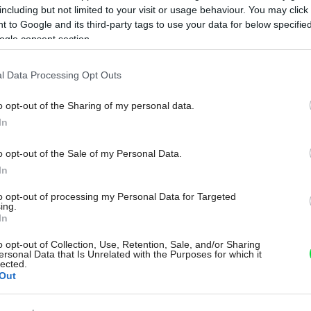
including but not limited to your visit or usage behaviour. You may click 
 to Google and its third-party tags to use your data for below specifi
ogle consent section.
BÝVANIE
Ako si etno nábytkom
l Data Processing Opt Outs
okoreniť bývanie
o opt-out of the Sharing of my personal data.
Na
In
Oboplávajte svet za 10 až 15 bytominút. Dajte si
však pozor na svoje pirátske úmysly.
o opt-out of the Sale of my Personal Data.
In
to opt-out of processing my Personal Data for Targeted
ing.
In
o opt-out of Collection, Use, Retention, Sale, and/or Sharing
ersonal Data that Is Unrelated with the Purposes for which it
04. 06. 2012
lected.
Out