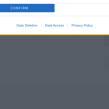
CONFIRM
Data Deletion
Data Access
Privacy Policy
Môj dom Špeciál 02/2026