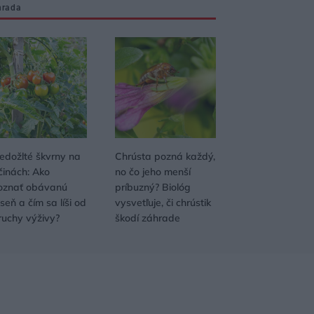
hrada
edožlté škvrny na
Chrústa pozná každý,
činách: Ako
no čo jeho menší
oznať obávanú
príbuzný? Biológ
seň a čím sa líši od
vysvetľuje, či chrústik
ruchy výživy?
škodí záhrade