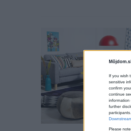
Môjdom.s
If you wish 
sensitive in
confirm you
continue se
information 
further disc
participants
Downstream 
Please note