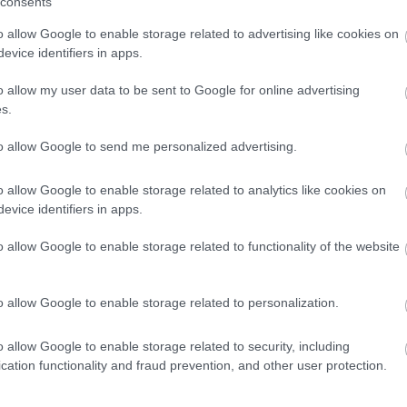
consents
NÁBYTOK
o allow Google to enable storage related to advertising like cookies on
Zo všetkých možných
evice identifiers in apps.
krajín
o allow my user data to be sent to Google for online advertising
s.
Snívate niekedy o rozprávkovo krásnych palácoch
to allow Google to send me personalized advertising.
Maroka alebo o sieste pod prístreškom z trstinovej
rohože v Mexiku? Túto vzrušujúcu exotickú
o allow Google to enable storage related to analytics like cookies on
evice identifiers in apps.
atmosféru si však môžete vyčarovať aj doma,
napríklad pomocou dlaždíc, kobercov alebo pekných
o allow Google to enable storage related to functionality of the website
nábytkových solitérov.
o allow Google to enable storage related to personalization.
30. 11. 2005
o allow Google to enable storage related to security, including
cation functionality and fraud prevention, and other user protection.