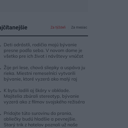
jčítanejšie
Za týždeň
Za mesiac
Deti odrástli, rodičia majú bývanie
presne podľa seba. V novom dome je
všetko pre ich život i návštevy vnúčat
Žije pri lese, chová sliepky a uspáva ju
rieka. Miestni remeselníci vytvorili
bývanie, ktoré vyzerá ako malý raj
K bytu ladili aj škáry v obklade.
Majitelia zbúrali stereotyp, bývanie
vyzerá ako z filmov svojského režiséra
Pridajte túto surovinu do prania,
obliečky budú hladšie a pevnejšie.
Starý trik z hotelov poznali už naše