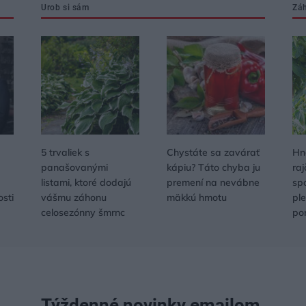
Urob si sám
Zá
5 trvaliek s
Chystáte sa zavárať
Hn
panašovanými
kápiu? Táto chyba ju
raj
listami, ktoré dodajú
premení na nevábne
sp
osti
vášmu záhonu
mäkkú hmotu
ple
celosezónny šmrnc
po
Týždenné novinky emailom