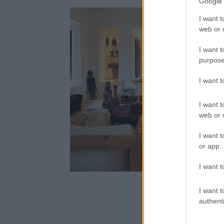
Google 
I want t
web or d
I want t
purpose
I want 
I want t
web or d
I want t
or app.
I want t
I want t
authenti