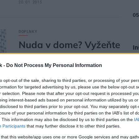
20. 01. 2015
DOPLNKY
Nuda v dome? Vyžeňte
In
ju odvážnymi
k -
Do Not Process My Personal Information
kombináciami!
ob
to opt-out of the sale, sharing to third parties, or processing of your per
Ak vám nerobí dobre fádny interiér, skombinujte
formation for targeted advertising by us, please use the below opt-out s
rôzne štýly. Výrazne farebné etno doplnky vpustia do
r selection. Please note that after your opt-out request is processed y
eing interest-based ads based on personal information utilized by us or
vášho príbytku čerstvý vietor svetových trendov.
disclosed to third parties prior to your opt-out. You may separately opt-
losure of your personal information by third parties on the IAB’s list of
. This information may also be disclosed by us to third parties on the
IA
Participants
that may further disclose it to other third parties.
22. 08. 2013
 that this website/app uses one or more Google services and may gath