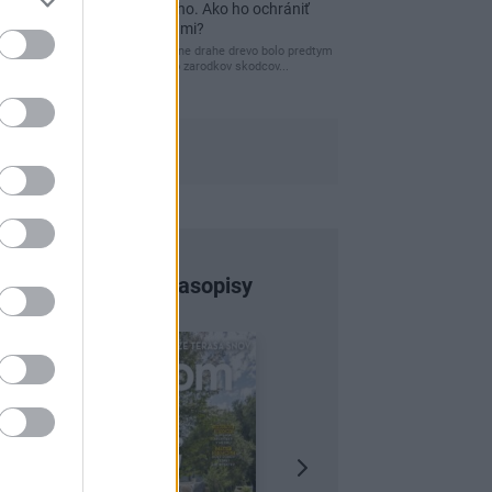
a môže vás vyjsť draho. Ako ho ochrániť
pred hnitím a škodcami?
clovek by cakal ze vysusene drahe drevo bolo predtym
naparovane aby sa zbavilo zarodkov skodcov...
Najnovšie časopisy