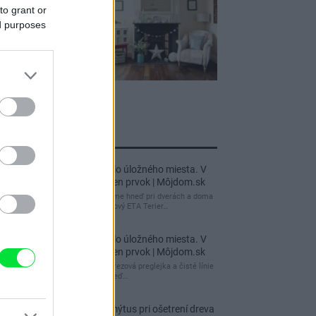
to grant or
ed purposes
jnovšie príspevky
Re: Takto sa rieši málo úložného miesta. V
tomto byte stačil jeden prvok | Môjdom.sk
My napríklad labky utierame hneď pri dverách a doma
pred dvere používame tyčový ETA Terier…
Re: Takto sa rieši málo úložného miesta. V
tomto byte stačil jeden prvok | Môjdom.sk
Dizajn je to nádherný, tá brezová preglejka a čisté línie
vyzerajú super. Ale vždy, keď…
Re: Toto je najväčší mýtus pri ošetrení dreva