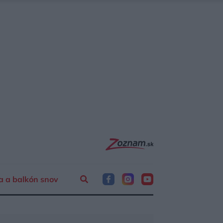
a a balkón snov