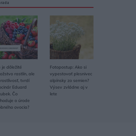
hrada
 je dôležité
Fotopostup: Ako si
žstvo rastlín, ale
vypestovať plesnivec
rostlivosť, tvrdí
alpínsky zo semien?
ocinár Eduard
Výsev zvládne aj v
kubek. Čo
lete
zhoduje o úrode
obného ovocia?