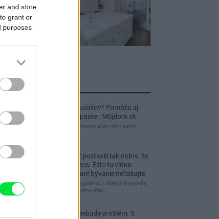
er and store
to grant or
ed purposes
jnovšie príspevky
Re: Ako sa zbaviť ucholakov? Pomôžu aj
jednoduché domáce pasce | Môjdom.sk
blbeckovia, "ucholak" je uzitocny a len idiot kantri
uzitocny hmyz
Re: Vidiecku usadlosť postavili tak dobre, že
domáceho chráni i dnes. Ešte tu vidno
kamenné múry, no staré bývanie nečakajte
čakám kedy budú wc misy priamo v spálni! Umývadlá
už sú štandardom! Tu niekomu ebe…
Re: Tesná spálňa už nebude problém. 5