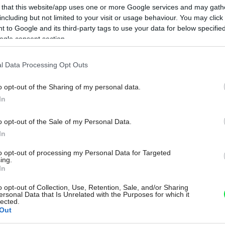
 that this website/app uses one or more Google services and may gath
including but not limited to your visit or usage behaviour. You may click 
 to Google and its third-party tags to use your data for below specifi
ogle consent section.
l Data Processing Opt Outs
Na
o opt-out of the Sharing of my personal data.
In
o opt-out of the Sale of my Personal Data.
In
to opt-out of processing my Personal Data for Targeted
ing.
In
o opt-out of Collection, Use, Retention, Sale, and/or Sharing
ersonal Data that Is Unrelated with the Purposes for which it
lected.
Out