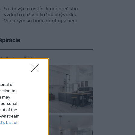
5 izbových rastlín, ktoré prečistia
vzduch a oživia každú obývačku.
Viacerým sa bude dariť aj v tieni
špirácie
chyňa
,
kameň
,
biela
sonal or
ection to
ou may
 personal
out of the
 downstream
B’s List of