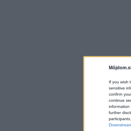
Môjdom.s
If you wish 
sensitive in
confirm you
continue se
information 
further disc
participants
Downstream 