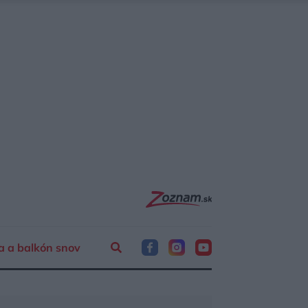
a a balkón snov