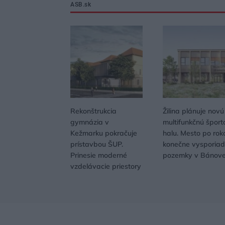
ASB.sk
Rekonštrukcia
Žilina plánuje novú
gymnázia v
multifunkčnú šport
Kežmarku pokračuje
halu. Mesto po rok
prístavbou ŠUP.
konečne vysporiad
Prinesie moderné
pozemky v Bánove
vzdelávacie priestory