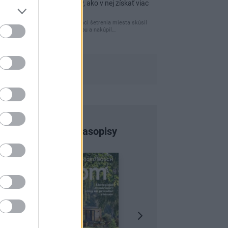
praktických nápadov, ako v nej získať viac
úložného miesta
Ja som pred časom v rámci šetrenia miesta skúsil
využiť priestor pod posteľou a nakúpil…
Najnovšie časopisy