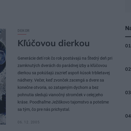
Na
DEKOR
Kľúčovou dierkou
Generácie detí rok čo rok postávajú na Štedrý deň pri
zamknutých dverách do parádnej izby a kľúčovou
dierkou sa pokúšajú zazrieť aspoň kúsok trblietavej
nádhery. Večer, keď zvonček zacengá a dvere sa
konečne otvoria, so zatajeným dychom a bez
pohnutia sledujú vianočný stromček v celej jeho
kráse. Poodhaľme Ježiškovo tajomstvo a potešme
sa tým, čo pre nás prichystal.
06. 12. 2005