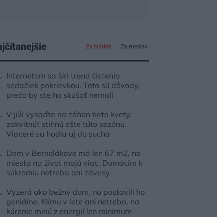
jčítanejšie
Za týždeň
Za mesiac
Internetom sa šíri trend čistenia
sedačiek pokrievkou. Toto sú dôvody,
prečo by ste ho skúšať nemali
V júli vysaďte na záhon tieto kvety,
zakvitnúť stihnú ešte túto sezónu.
Viaceré sa hodia aj do sucha
Dom v Bernolákove má len 67 m2, no
miesta na život majú viac. Domácim k
súkromiu netreba ani závesy
Vyzerá ako bežný dom, no postavili ho
geniálne. Klímu v lete ani netreba, na
kúrenie minú z energií len minimum