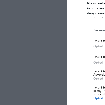
Please note
information 
deny consent
in below Go
Persona
I want t
Opted 
I want t
Opted 
I want 
Advertis
Opted 
I want t
of my P
was col
Opted 