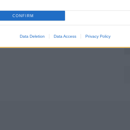
CONFIRM
Data Deletion
Data Access
Privacy Policy
Môj dom Špeciál 02/2026