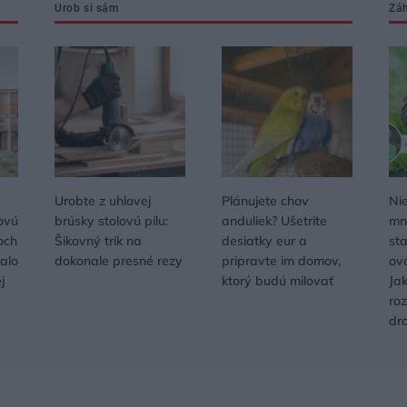
Urob si sám
Zá
Urobte z uhlovej
Plánujete chov
Nie
ovú
brúsky stolovú pílu:
anduliek? Ušetrite
mno
och
Šikovný trik na
desiatky eur a
sta
alo
dokonale presné rezy
pripravte im domov,
ov
j
ktorý budú milovať
Ja
ro
dr