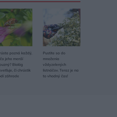
rústa pozná každý,
Pustite sa do
 čo jeho menší
množenia
íbuzný? Biológ
vždyzelených
vetľuje, či chrústik
listnáčov. Teraz je na
odí záhrade
to vhodný čas!