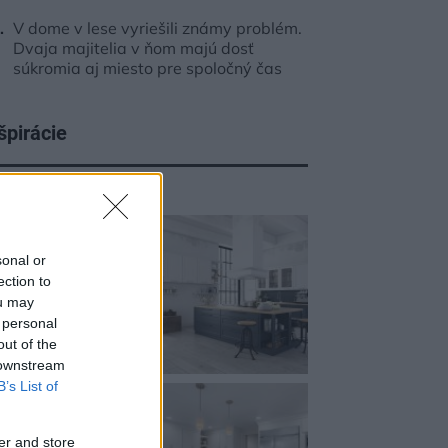
V dome v lese vyriešili známy problém.
Dvaja majitelia v ňom majú dosť
súkromia aj miesto pre spoločný čas
špirácie
chyňa
,
kameň
,
biela
sonal or
ection to
ou may
 personal
out of the
 downstream
B’s List of
er and store