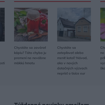
Chystáte sa zavárať
Chystáte sa
Ch
kápiu? Táto chyba ju
zatepľovať alebo
no
premení na nevábne
meniť kotol? Návod,
pr
osti
mäkkú hmotu
ako v nových
vys
dotačných výzvach
šk
neprísť o tisíce eur