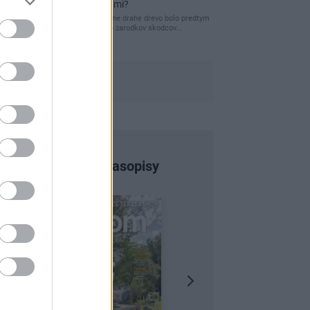
pred hnitím a škodcami?
clovek by cakal ze vysusene drahe drevo bolo predtym
naparovane aby sa zbavilo zarodkov skodcov...
Najnovšie časopisy