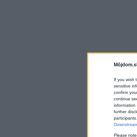
Môjdom.s
If you wish 
sensitive in
confirm you
continue se
information 
further disc
participants
Downstream 
Please note