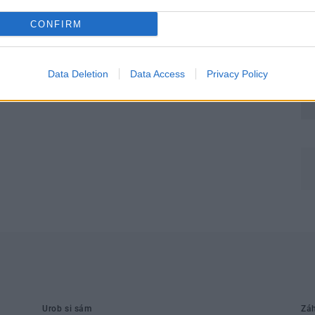
CONFIRM
Data Deletion
Data Access
Privacy Policy
Môj dom Špeciál 02/2026
Urob si sám
Zá