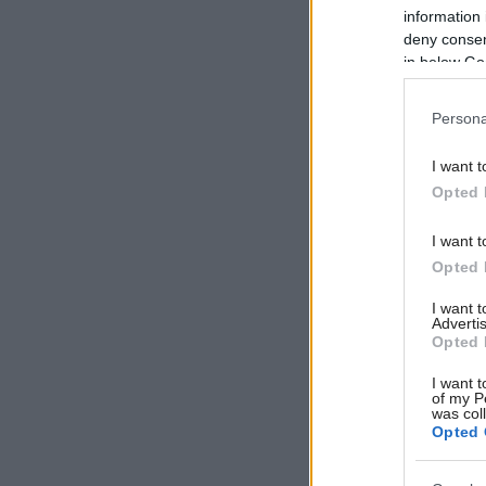
information 
deny consent
in below Go
Persona
I want t
Opted 
I want t
Opted 
I want 
Advertis
Opted 
I want t
of my P
was col
Opted 