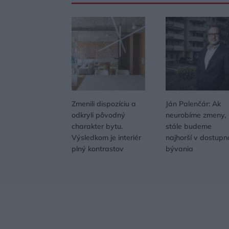
Zmenili dispozíciu a
Ján Palenčár: Ak
odkryli pôvodný
neurobíme zmeny,
charakter bytu.
stále budeme
Výsledkom je interiér
najhorší v dostupn
plný kontrastov
bývania