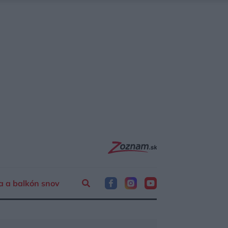
a a balkón snov