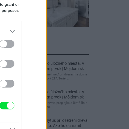
to grant or
ed purposes
jnovšie príspevky
Re: Takto sa rieši málo úložného miesta. V
tomto byte stačil jeden prvok | Môjdom.sk
My napríklad labky utierame hneď pri dverách a doma
pred dvere používame tyčový ETA Terier…
Re: Takto sa rieši málo úložného miesta. V
tomto byte stačil jeden prvok | Môjdom.sk
Dizajn je to nádherný, tá brezová preglejka a čisté línie
vyzerajú super. Ale vždy, keď…
Re: Toto je najväčší mýtus pri ošetrení dreva
a môže vás vyjsť draho. Ako ho ochrániť