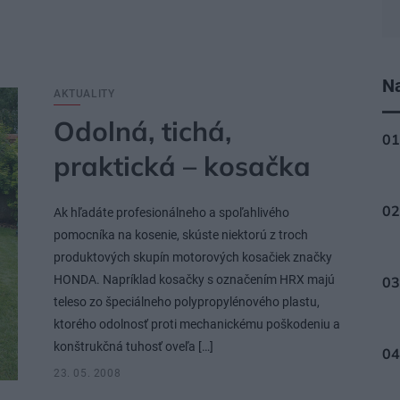
Na
AKTUALITY
Odolná, tichá,
praktická – kosačka
Ak hľadáte profesionálneho a spoľahlivého
pomocníka na kosenie, skúste niektorú z troch
produktových skupín motorových kosačiek značky
HONDA. Napríklad kosačky s označením HRX majú
teleso zo špeciálneho polypropylénového plastu,
ktorého odolnosť proti mechanickému poškodeniu a
konštrukčná tuhosť oveľa […]
23. 05. 2008