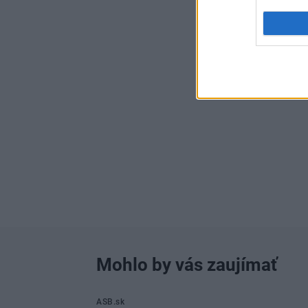
Mohlo by vás zaujímať
ASB.sk