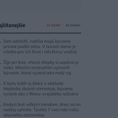
jčítanejšie
Za týždeň
Za mesiac
Deti odrástli, rodičia majú bývanie
presne podľa seba. V novom dome je
všetko pre ich život i návštevy vnúčat
Žije pri lese, chová sliepky a uspáva ju
rieka. Miestni remeselníci vytvorili
bývanie, ktoré vyzerá ako malý raj
K bytu ladili aj škáry v obklade.
Majitelia zbúrali stereotyp, bývanie
vyzerá ako z filmov svojského režiséra
Kedysi boli veľkým trendom, dnes sa im
radšej vyhnite. Týchto 7 vecí robí vašu
obývačku zastaralou