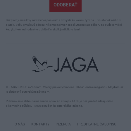
ODOBERAŤ
Bezplatný emailový newsletter posielame obvykle ku koncu týždňa – vo štvrtok alebo v
piatok. Vašu emailovú adresu nikomu inému neposkytneme a z odberu sa budete môcť
kedykoľvek jednoducho odhlásiť niekoľkými kliknutiami.
© JAGA GROUP a Zoznam. Všetky práva vyhradené. Obsah online magazínu Môjdom.sk
je chránený autorským zákonom.
Publikovanie alebo ďalšie šírenie správ zo zdrojov TASR je bez predchádzajúceho
písomného súhlasu TASR porušením autorského zákona.
O NÁS
KONTAKTY
INZERCIA
PREDPLATNÉ ČASOPISU