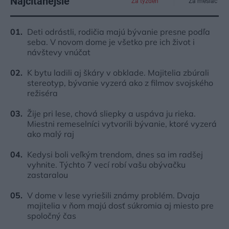
Najčítanejšie
Za týždeň
Za mesiac
Deti odrástli, rodičia majú bývanie presne podľa
seba. V novom dome je všetko pre ich život i
návštevy vnúčat
K bytu ladili aj škáry v obklade. Majitelia zbúrali
stereotyp, bývanie vyzerá ako z filmov svojského
režiséra
Žije pri lese, chová sliepky a uspáva ju rieka.
Miestni remeselníci vytvorili bývanie, ktoré vyzerá
ako malý raj
Kedysi boli veľkým trendom, dnes sa im radšej
vyhnite. Týchto 7 vecí robí vašu obývačku
zastaralou
V dome v lese vyriešili známy problém. Dvaja
majitelia v ňom majú dosť súkromia aj miesto pre
spoločný čas