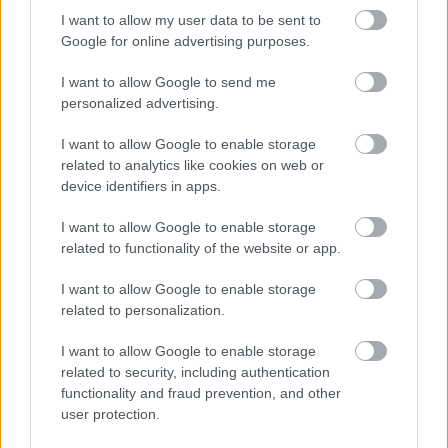
I want to allow my user data to be sent to
Google for online advertising purposes.
I want to allow Google to send me
personalized advertising.
Mohlo by vás zaujímať
I want to allow Google to enable storage
related to analytics like cookies on web or
device identifiers in apps.
ASB.sk
I want to allow Google to enable storage
Zmenili dispozíciu a odkryli
related to functionality of the website or app.
pôvodný charakter bytu.
I want to allow Google to enable storage
Výsledkom je interiér plný
related to personalization.
kontrastov
I want to allow Google to enable storage
related to security, including authentication
Ján Palenčár: Ak neurobíme
functionality and fraud prevention, and other
zmeny, stále budeme
user protection.
najhorší v dostupnosti