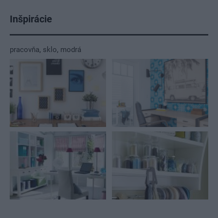
Inšpirácie
pracovňa
,
sklo
,
modrá