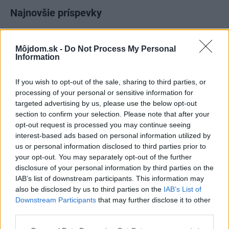
Najnovšie príspevky
Re: Takto sa rieši málo úložného miesta. V tomto byte
Môjdom.sk -
Do Not Process My Personal
stačil jeden prvok | Môjdom.sk
Information
My napríklad labky utierame hneď pri dverách a doma pred dvere
používame tyčový ETA Terier…
If you wish to opt-out of the sale, sharing to third parties, or
processing of your personal or sensitive information for
Re: Takto sa rieši málo úložného miesta. V tomto byte
targeted advertising by us, please use the below opt-out
stačil jeden prvok | Môjdom.sk
section to confirm your selection. Please note that after your
Dizajn je to nádherný, tá brezová preglejka a čisté línie vyzerajú super.
Ale vždy, keď…
opt-out request is processed you may continue seeing
interest-based ads based on personal information utilized by
us or personal information disclosed to third parties prior to
Re: Toto je najväčší mýtus pri ošetrení dreva a môže vás
vyjsť draho. Ako ho ochrániť pred hnitím a škodcami?
your opt-out. You may separately opt-out of the further
clovek by cakal ze vysusene drahe drevo bolo predtym naparovane aby
disclosure of your personal information by third parties on the
sa zbavilo zarodkov skodcov...
IAB’s list of downstream participants. This information may
also be disclosed by us to third parties on the
IAB’s List of
Downstream Participants
that may further disclose it to other
third parties.
Please note that this website/app uses one or more Google