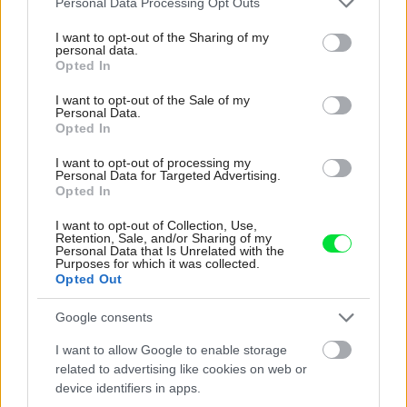
Personal Data Processing Opt Outs
services and may gather and store information including but
not limited to your visit or usage behaviour. You may click to
I want to opt-out of the Sharing of my
personal data.
grant or deny consent to Google and its third-party tags to
Opted In
use your data for below specified purposes in below Google
Najnovšie časopisy
consent section.
I want to opt-out of the Sale of my
Personal Data.
Opted In
I want to opt-out of processing my
Personal Data for Targeted Advertising.
Opted In
I want to opt-out of Collection, Use,
Retention, Sale, and/or Sharing of my
Personal Data that Is Unrelated with the
Purposes for which it was collected.
Opted Out
Môj dom 07-08/2026
Google consents
I want to allow Google to enable storage
related to advertising like cookies on web or
device identifiers in apps.