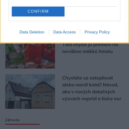
bývania
CONFIRM
Urob si sám
Data Deletion
Data Access
Privacy Policy
Chystáte sa zavárať kápiu?
Táto chyba ju premení na
nevábne mäkkú hmotu
Chystáte sa zatepľovať
alebo meniť kotol? Návod,
ako v nových dotačných
výzvach neprísť o tisíce eur
Záhrada