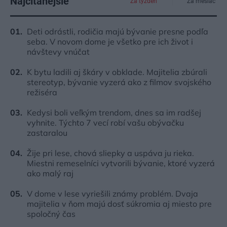
Najčítanejšie
Za týždeň
Za mesiac
Deti odrástli, rodičia majú bývanie presne podľa
seba. V novom dome je všetko pre ich život i
návštevy vnúčat
K bytu ladili aj škáry v obklade. Majitelia zbúrali
stereotyp, bývanie vyzerá ako z filmov svojského
režiséra
Kedysi boli veľkým trendom, dnes sa im radšej
vyhnite. Týchto 7 vecí robí vašu obývačku
zastaralou
Žije pri lese, chová sliepky a uspáva ju rieka.
Miestni remeselníci vytvorili bývanie, ktoré vyzerá
ako malý raj
V dome v lese vyriešili známy problém. Dvaja
majitelia v ňom majú dosť súkromia aj miesto pre
spoločný čas