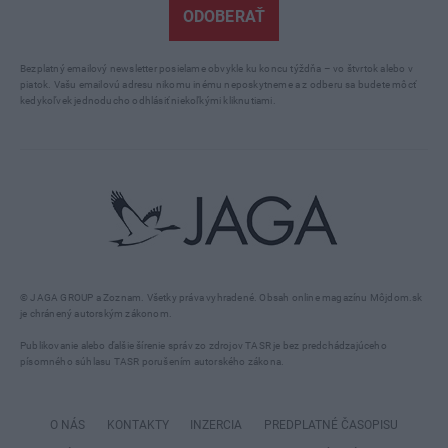
ODOBERAŤ
Bezplatný emailový newsletter posielame obvykle ku koncu týždňa – vo štvrtok alebo v
piatok. Vašu emailovú adresu nikomu inému neposkytneme a z odberu sa budete môcť
kedykoľvek jednoducho odhlásiť niekoľkými kliknutiami.
© JAGA GROUP a Zoznam. Všetky práva vyhradené. Obsah online magazínu Môjdom.sk
je chránený autorským zákonom.
Publikovanie alebo ďalšie šírenie správ zo zdrojov TASR je bez predchádzajúceho
písomného súhlasu TASR porušením autorského zákona.
O NÁS
KONTAKTY
INZERCIA
PREDPLATNÉ ČASOPISU