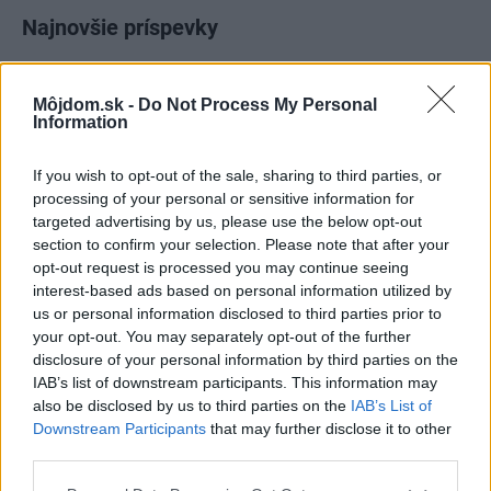
Najnovšie príspevky
Re: Takto sa rieši málo úložného miesta. V tomto byte
Môjdom.sk -
Do Not Process My Personal
stačil jeden prvok | Môjdom.sk
Information
My napríklad labky utierame hneď pri dverách a doma pred dvere
používame tyčový ETA Terier…
If you wish to opt-out of the sale, sharing to third parties, or
processing of your personal or sensitive information for
Re: Takto sa rieši málo úložného miesta. V tomto byte
targeted advertising by us, please use the below opt-out
stačil jeden prvok | Môjdom.sk
section to confirm your selection. Please note that after your
Dizajn je to nádherný, tá brezová preglejka a čisté línie vyzerajú super.
Ale vždy, keď…
opt-out request is processed you may continue seeing
interest-based ads based on personal information utilized by
us or personal information disclosed to third parties prior to
Re: Toto je najväčší mýtus pri ošetrení dreva a môže vás
vyjsť draho. Ako ho ochrániť pred hnitím a škodcami?
your opt-out. You may separately opt-out of the further
clovek by cakal ze vysusene drahe drevo bolo predtym naparovane aby
disclosure of your personal information by third parties on the
sa zbavilo zarodkov skodcov...
IAB’s list of downstream participants. This information may
also be disclosed by us to third parties on the
IAB’s List of
Downstream Participants
that may further disclose it to other
third parties.
Please note that this website/app uses one or more Google