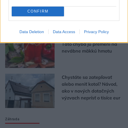
realitou
CONFIRM
Urob si sám
Data Deletion
Data Access
Privacy Policy
Chystáte sa zavárať kápiu?
Táto chyba ju premení na
nevábne mäkkú hmotu
Chystáte sa zatepľovať
alebo meniť kotol? Návod,
ako v nových dotačných
výzvach neprísť o tisíce eur
Záhrada