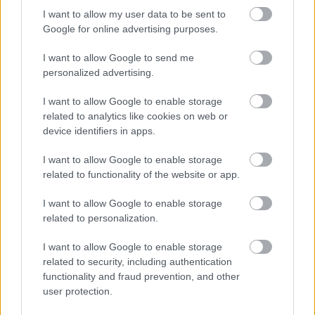
I want to allow my user data to be sent to
Google for online advertising purposes.
I want to allow Google to send me
personalized advertising.
Mohlo by vás zaujímať
I want to allow Google to enable storage
related to analytics like cookies on web or
device identifiers in apps.
ASB.sk
I want to allow Google to enable storage
Ján Palenčár: Ak neurobíme
related to functionality of the website or app.
zmeny, stále budeme
I want to allow Google to enable storage
najhorší v dostupnosti
related to personalization.
bývania
I want to allow Google to enable storage
related to security, including authentication
Ružomberok sa konečne
functionality and fraud prevention, and other
dočkal. Rekonštrukcia
user protection.
železničnej stanice sa stáva