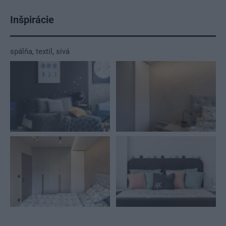
Inšpirácie
spálňa
,
textil
,
sivá