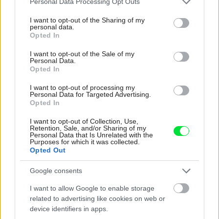
Personal Data Processing Opt Outs
services and may gather and store information including but
not limited to your visit or usage behaviour. You may click to
I want to opt-out of the Sharing of my
personal data.
grant or deny consent to Google and its third-party tags to
Opted In
use your data for below specified purposes in below Google
Najnovšie časopisy
consent section.
I want to opt-out of the Sale of my
Personal Data.
Opted In
I want to opt-out of processing my
Personal Data for Targeted Advertising.
Opted In
I want to opt-out of Collection, Use,
Retention, Sale, and/or Sharing of my
Personal Data that Is Unrelated with the
Purposes for which it was collected.
Opted Out
Môj dom 07-08/2026
Google consents
I want to allow Google to enable storage
related to advertising like cookies on web or
device identifiers in apps.