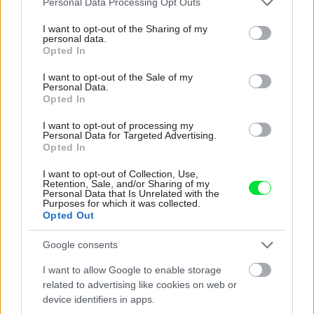
Personal Data Processing Opt Outs
services and may gather and store information including but
not limited to your visit or usage behaviour. You may click to
I want to opt-out of the Sharing of my
personal data.
grant or deny consent to Google and its third-party tags to
Opted In
use your data for below specified purposes in below Google
Najnovšie časopisy
consent section.
I want to opt-out of the Sale of my
Personal Data.
Opted In
I want to opt-out of processing my
Personal Data for Targeted Advertising.
Opted In
I want to opt-out of Collection, Use,
Retention, Sale, and/or Sharing of my
Personal Data that Is Unrelated with the
Purposes for which it was collected.
Opted Out
Môj dom 07-08/2026
Google consents
I want to allow Google to enable storage
related to advertising like cookies on web or
device identifiers in apps.