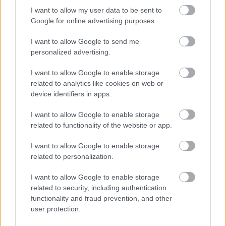
I want to allow my user data to be sent to
Google for online advertising purposes.
I want to allow Google to send me
personalized advertising.
Mohlo by vás zaujímať
I want to allow Google to enable storage
related to analytics like cookies on web or
device identifiers in apps.
ASB.sk
I want to allow Google to enable storage
Zmenili dispozíciu a odkryli
related to functionality of the website or app.
pôvodný charakter bytu.
I want to allow Google to enable storage
Výsledkom je interiér plný
related to personalization.
kontrastov
I want to allow Google to enable storage
related to security, including authentication
Ján Palenčár: Ak neurobíme
functionality and fraud prevention, and other
zmeny, stále budeme
user protection.
najhorší v dostupnosti