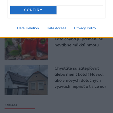
bývania
CONFIRM
Urob si sám
Data Deletion
Data Access
Privacy Policy
Chystáte sa zavárať kápiu?
Táto chyba ju premení na
nevábne mäkkú hmotu
Chystáte sa zatepľovať
alebo meniť kotol? Návod,
ako v nových dotačných
výzvach neprísť o tisíce eur
Záhrada