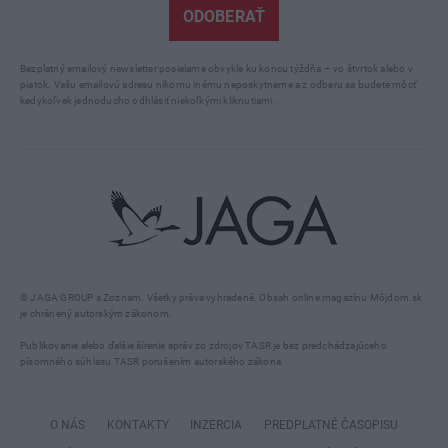
ODOBERAŤ
Bezplatný emailový newsletter posielame obvykle ku koncu týždňa – vo štvrtok alebo v
piatok. Vašu emailovú adresu nikomu inému neposkytneme a z odberu sa budete môcť
kedykoľvek jednoducho odhlásiť niekoľkými kliknutiami.
© JAGA GROUP a Zoznam. Všetky práva vyhradené. Obsah online magazínu Môjdom.sk
je chránený autorským zákonom.
Publikovanie alebo ďalšie šírenie správ zo zdrojov TASR je bez predchádzajúceho
písomného súhlasu TASR porušením autorského zákona.
O NÁS
KONTAKTY
INZERCIA
PREDPLATNÉ ČASOPISU