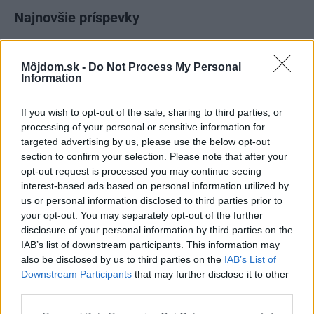
Najnovšie príspevky
Re: Takto sa rieši málo úložného miesta. V tomto byte
Môjdom.sk -
Do Not Process My Personal
stačil jeden prvok | Môjdom.sk
Information
My napríklad labky utierame hneď pri dverách a doma pred dvere
používame tyčový ETA Terier…
If you wish to opt-out of the sale, sharing to third parties, or
processing of your personal or sensitive information for
Re: Takto sa rieši málo úložného miesta. V tomto byte
targeted advertising by us, please use the below opt-out
stačil jeden prvok | Môjdom.sk
section to confirm your selection. Please note that after your
Dizajn je to nádherný, tá brezová preglejka a čisté línie vyzerajú super.
Ale vždy, keď…
opt-out request is processed you may continue seeing
interest-based ads based on personal information utilized by
us or personal information disclosed to third parties prior to
Re: Toto je najväčší mýtus pri ošetrení dreva a môže vás
vyjsť draho. Ako ho ochrániť pred hnitím a škodcami?
your opt-out. You may separately opt-out of the further
clovek by cakal ze vysusene drahe drevo bolo predtym naparovane aby
disclosure of your personal information by third parties on the
sa zbavilo zarodkov skodcov...
IAB’s list of downstream participants. This information may
also be disclosed by us to third parties on the
IAB’s List of
Downstream Participants
that may further disclose it to other
third parties.
Please note that this website/app uses one or more Google