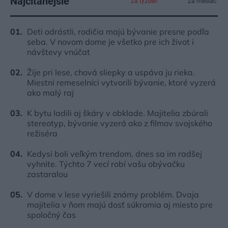
Najčítanejšie
Za týždeň
Za mesiac
Deti odrástli, rodičia majú bývanie presne podľa
seba. V novom dome je všetko pre ich život i
návštevy vnúčat
Žije pri lese, chová sliepky a uspáva ju rieka.
Miestni remeselníci vytvorili bývanie, ktoré vyzerá
ako malý raj
K bytu ladili aj škáry v obklade. Majitelia zbúrali
stereotyp, bývanie vyzerá ako z filmov svojského
režiséra
Kedysi boli veľkým trendom, dnes sa im radšej
vyhnite. Týchto 7 vecí robí vašu obývačku
zastaralou
V dome v lese vyriešili známy problém. Dvaja
majitelia v ňom majú dosť súkromia aj miesto pre
spoločný čas