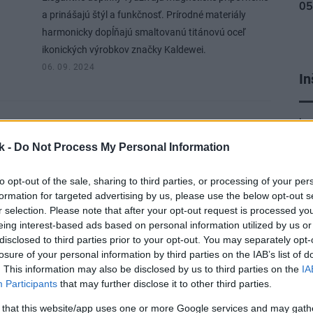
a prinášajú štýl a funkčnosť. Prírodné materiály
harmonicky dopĺňajú smaltovanú titánovú oceľ
ikonických výrobkov značky Kaldewei.
06. 09. 2024
In
ku
KÚPEĽŇA, WC
k -
Do Not Process My Personal Information
Je drevo v kúpeľni
to opt-out of the sale, sharing to third parties, or processing of your per
dobrý nápad, alebo by
formation for targeted advertising by us, please use the below opt-out s
ste ho mali radšej
r selection. Please note that after your opt-out request is processed y
eing interest-based ads based on personal information utilized by us or
zavrhnúť?
disclosed to third parties prior to your opt-out. You may separately opt-
losure of your personal information by third parties on the IAB’s list of
. This information may also be disclosed by us to third parties on the
IA
Kúpeľne sú plné vody, tepla, pary a kolísavých teplôt
Participants
that may further disclose it to other third parties.
– to všetko sú prirodzení nepriatelia dreva. Napriek
 that this website/app uses one or more Google services and may gath