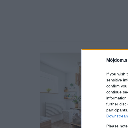
Môjdom.s
If you wish 
sensitive in
confirm you
continue se
information 
further disc
participants
Downstream 
Please note