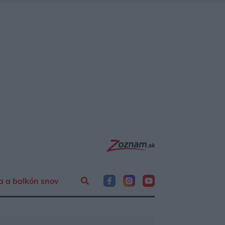
a a balkón snov