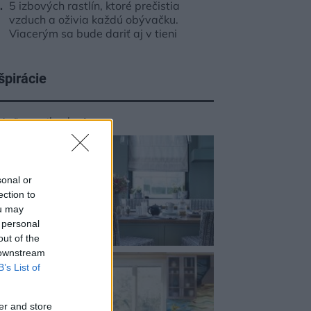
5 izbových rastlín, ktoré prečistia
vzduch a oživia každú obývačku.
Viacerým sa bude dariť aj v tieni
špirácie
chyňa
,
textil
,
zelená
sonal or
ection to
ou may
 personal
out of the
 downstream
B’s List of
er and store