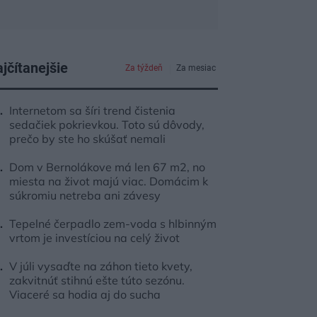
jčítanejšie
Za týždeň
Za mesiac
Internetom sa šíri trend čistenia
sedačiek pokrievkou. Toto sú dôvody,
prečo by ste ho skúšať nemali
Dom v Bernolákove má len 67 m2, no
miesta na život majú viac. Domácim k
súkromiu netreba ani závesy
Tepelné čerpadlo zem-voda s hlbinným
vrtom je investíciou na celý život
V júli vysaďte na záhon tieto kvety,
zakvitnúť stihnú ešte túto sezónu.
Viaceré sa hodia aj do sucha