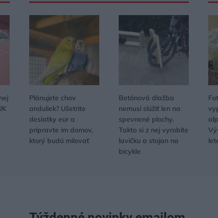
nej
Plánujete chov
Betónová dlažba
Fo
UK
anduliek? Ušetrite
nemusí slúžiť len na
vy
desiatky eur a
spevnené plochy.
al
pripravte im domov,
Takto si z nej vyrobíte
Vý
ktorý budú milovať
lavičku a stojan na
let
bicykle
Týždenné novinky emailom