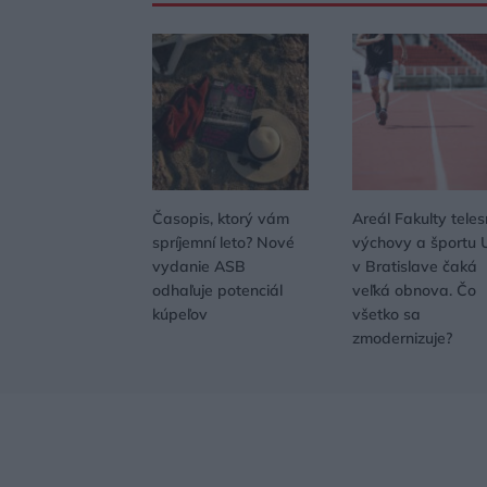
Časopis, ktorý vám
Areál Fakulty teles
spríjemní leto? Nové
výchovy a športu 
vydanie ASB
v Bratislave čaká
odhaľuje potenciál
veľká obnova. Čo
kúpeľov
všetko sa
zmodernizuje?