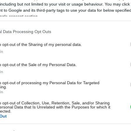
tomu stále viac majiteľov domov a bytov vrátane
including but not limited to your visit or usage behaviour. You may click 
dizajnérov vnáša teplo prírodného dreva aj do tohto
 to Google and its third-party tags to use your data for below specifi
priestoru. Je teda drevo v kúpeľni dobrý nápad, alebo
ogle consent section.
by sme ho mali rýchlo zamietnuť?
20. 03. 2023
l Data Processing Opt Outs
Na
o opt-out of the Sharing of my personal data.
In
o opt-out of the Sale of my Personal Data.
In
to opt-out of processing my Personal Data for Targeted
ing.
In
o opt-out of Collection, Use, Retention, Sale, and/or Sharing
ersonal Data that Is Unrelated with the Purposes for which it
lected.
Out