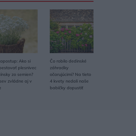
topostup: Ako si
Čo robilo dedinské
pestovať plesnivec
záhradky
pínsky zo semien?
očarujúcimi? Na tieto
sev zvládne aj v
4 kvety nedali naše
e
babičky dopustiť