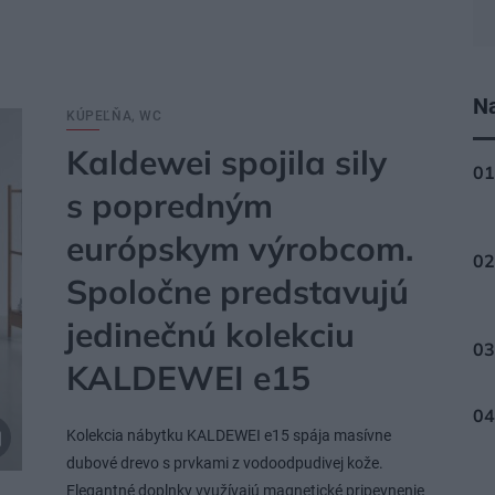
Na
KÚPEĽŇA, WC
Kaldewei spojila sily
s popredným
európskym výrobcom.
Spoločne predstavujú
jedinečnú kolekciu
KALDEWEI e15
Kolekcia nábytku KALDEWEI e15 spája masívne
dubové drevo s prvkami z vodoodpudivej kože.
Elegantné doplnky využívajú magnetické pripevnenie