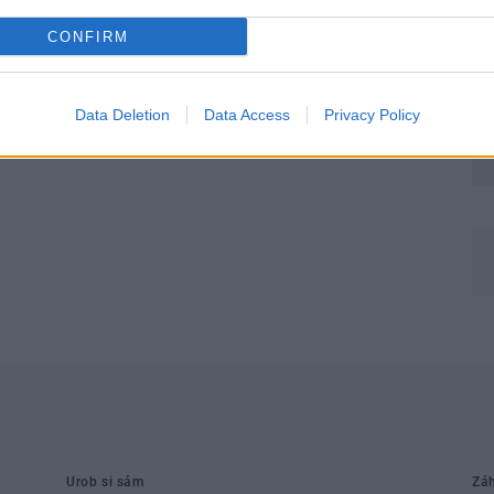
CONFIRM
Data Deletion
Data Access
Privacy Policy
Môj dom Špeciál 02/2026
Urob si sám
Zá