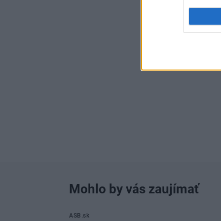
Mohlo by vás zaujímať
ASB.sk