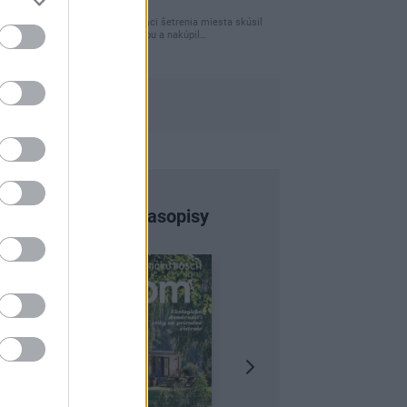
úložného miesta
Ja som pred časom v rámci šetrenia miesta skúsil
využiť priestor pod posteľou a nakúpil…
Najnovšie časopisy