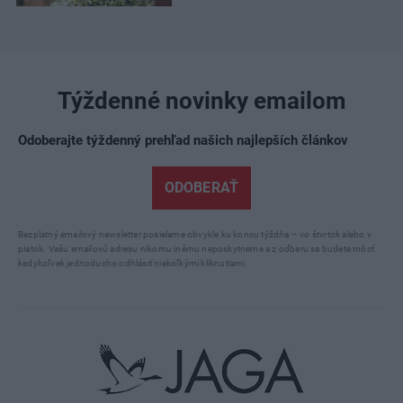
Týždenné novinky emailom
Odoberajte týždenný prehľad našich najlepších článkov
ODOBERAŤ
Bezplatný emailový newsletter posielame obvykle ku koncu týždňa – vo štvrtok alebo v
piatok. Vašu emailovú adresu nikomu inému neposkytneme a z odberu sa budete môcť
kedykoľvek jednoducho odhlásiť niekoľkými kliknutiami.