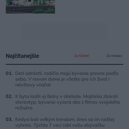
Najčítanejšie
Za týždeň
Za mesiac
Deti odrástli, rodičia majú bývanie presne podľa
seba. V novom dome je všetko pre ich život i
návštevy vnúčat
K bytu ladili aj škáry v obklade. Majitelia zbúrali
stereotyp, bývanie vyzerá ako z filmov svojského
režiséra
Kedysi boli veľkým trendom, dnes sa im radšej
vyhnite. Týchto 7 vecí robí vašu obývačku