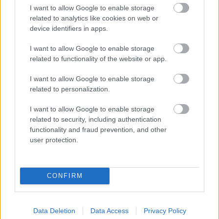
I want to allow Google to enable storage
related to analytics like cookies on web or
device identifiers in apps.
Môj dom 07-08/2026
I want to allow Google to enable storage
related to functionality of the website or app.
I want to allow Google to enable storage
related to personalization.
I want to allow Google to enable storage
related to security, including authentication
functionality and fraud prevention, and other
user protection.
Mohlo by vás zaujímať
CONFIRM
ASB.sk
Data Deletion
Data Access
Privacy Policy
Dva mosty v Trebišove sú