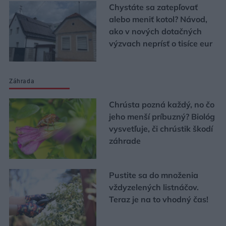
Chystáte sa zatepľovať
alebo meniť kotol? Návod,
ako v nových dotačných
výzvach neprísť o tisíce eur
Záhrada
Chrústa pozná každý, no čo
jeho menší príbuzný? Biológ
vysvetľuje, či chrústik škodí
záhrade
Pustite sa do množenia
vždyzelených listnáčov.
Teraz je na to vhodný čas!