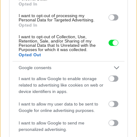
Opted In
Re: Toto je najväčší mýtus pri ošetrení dreva a môže vás
vyjsť draho. Ako ho ochrániť pred hnitím a škodcami?
I want to opt-out of processing my
Personal Data for Targeted Advertising.
clovek by cakal ze vysusene drahe drevo bolo predtym naparovane aby
Opted In
sa zbavilo zarodkov skodcov...
I want to opt-out of Collection, Use,
Retention, Sale, and/or Sharing of my
Personal Data that Is Unrelated with the
Purposes for which it was collected.
Opted Out
Google consents
I want to allow Google to enable storage
related to advertising like cookies on web or
Najnovšie časopisy
device identifiers in apps.
I want to allow my user data to be sent to
Google for online advertising purposes.
I want to allow Google to send me
personalized advertising.