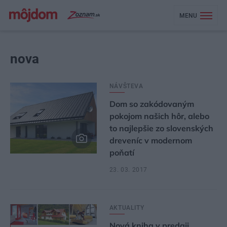
MENU
nova
NÁVŠTEVA
Dom so zakódovaným
pokojom našich hôr, alebo
to najlepšie zo slovenských
dreveníc v modernom
poňatí
23. 03. 2017
AKTUALITY
Nová kniha v predaji