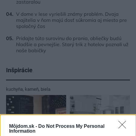
zastaralou
V dome v lese vyriešili známy problém. Dvaja
majitelia v ňom majú dosť súkromia aj miesto pre
spoločný čas
Pridajte túto surovinu do prania, obliečky budú
hladšie a pevnejšie. Starý trik z hotelov poznali už
naše babičky
Inšpirácie
kuchyňa
,
kameň
,
biela
Môjdom.sk -
Do Not Process My Personal
Information