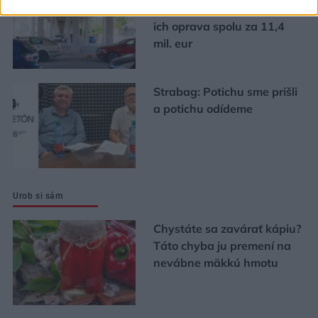
v havarijnom stave. Čaká
ich oprava spolu za 11,4
mil. eur
Strabag: Potichu sme prišli
a potichu odídeme
Urob si sám
Chystáte sa zavárať kápiu?
Táto chyba ju premení na
nevábne mäkkú hmotu