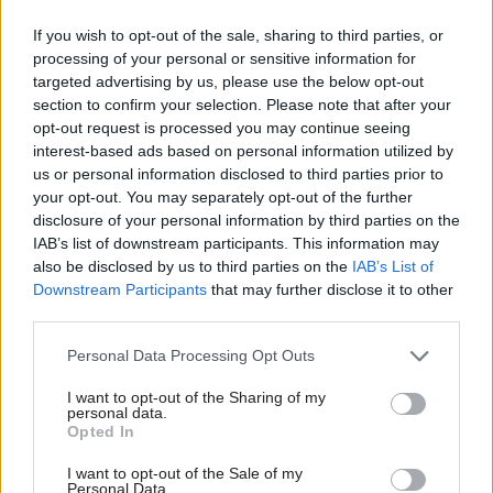
If you wish to opt-out of the sale, sharing to third parties, or
processing of your personal or sensitive information for
targeted advertising by us, please use the below opt-out
section to confirm your selection. Please note that after your
opt-out request is processed you may continue seeing
interest-based ads based on personal information utilized by
us or personal information disclosed to third parties prior to
your opt-out. You may separately opt-out of the further
disclosure of your personal information by third parties on the
Najnovšie príspevky
IAB’s list of downstream participants. This information may
also be disclosed by us to third parties on the
IAB’s List of
Downstream Participants
that may further disclose it to other
Re: Takto sa rieši málo úložného miesta. V tomto byte
third parties.
stačil jeden prvok | Môjdom.sk
Please note that this website/app uses one or more Google
My napríklad labky utierame hneď pri dverách a doma pred dvere
Personal Data Processing Opt Outs
používame tyčový ETA Terier…
services and may gather and store information including but
not limited to your visit or usage behaviour. You may click to
I want to opt-out of the Sharing of my
personal data.
Re: Takto sa rieši málo úložného miesta. V tomto byte
grant or deny consent to Google and its third-party tags to
Opted In
stačil jeden prvok | Môjdom.sk
use your data for below specified purposes in below Google
Dizajn je to nádherný, tá brezová preglejka a čisté línie vyzerajú super.
consent section.
I want to opt-out of the Sale of my
Ale vždy, keď…
Personal Data.